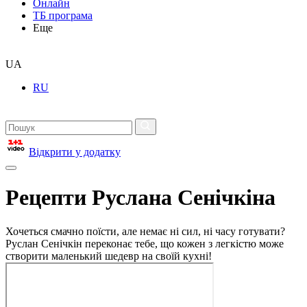
Онлайн
ТБ програма
Еще
UA
RU
Відкрити у додатку
Рецепти Руслана Сенічкіна
Хочеться смачно поїсти, але немає ні сил, ні часу готувати?
Руслан Сенічкін переконає тебе, що кожен з легкістю може
створити маленький шедевр на своїй кухні!