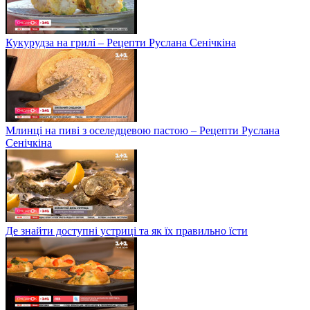
Кукурудза на грилі – Рецепти Руслана Сенічкіна
Млинці на пиві з оселедцевою пастою – Рецепти Руслана
Сенічкіна
Де знайти доступні устриці та як їх правильно їсти