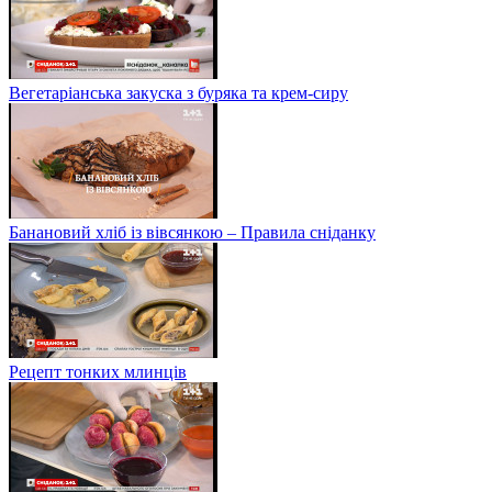
Вегетаріанська закуска з буряка та крем-сиру
Банановий хліб із вівсянкою – Правила сніданку
Рецепт тонких млинців