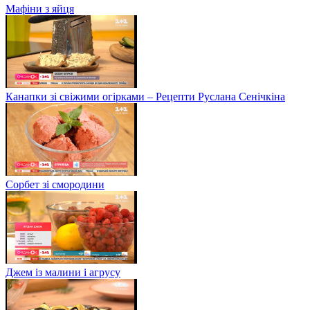
Мафіни з яйця
Канапки зі свіжими огірками – Рецепти Руслана Сенічкіна
Сорбет зі смородини
Джем із малини і агрусу