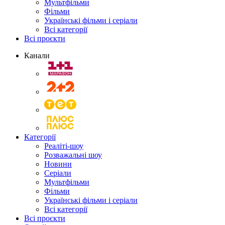
Мультфільми
Фільми
Українські фільми і серіали
Всі категорії
Всі проєкти
Канали
Категорії
Реаліті-шоу
Розважальні шоу
Новини
Серіали
Мультфільми
Фільми
Українські фільми і серіали
Всі категорії
Всі проєкти