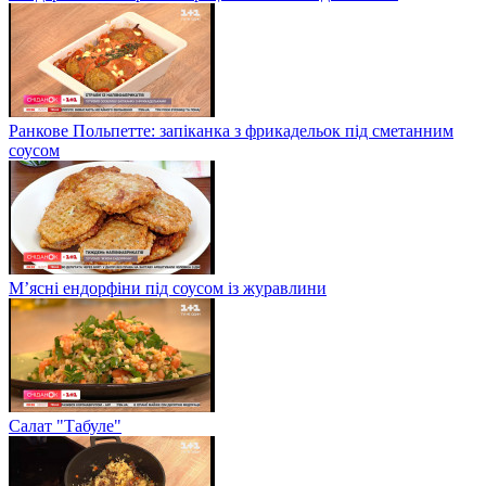
Ранкове Польпетте: запіканка з фрикадельок під сметанним
соусом
М’ясні ендорфіни під соусом із журавлини
Салат "Табуле"