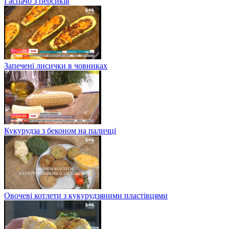
Гаспачо з персиків
Запечені лисички в човниках
Кукурудза з беконом на паличці
Овочеві котлети з кукурудзяними пластівцями