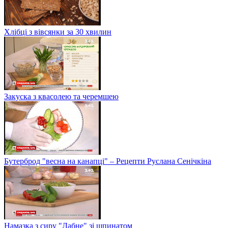
Хлібці з вівсянки за 30 хвилин
Закуска з квасолею та черемшею
Бутерброд "весна на канапці" – Рецепти Руслана Сенічкіна
Намазка з сиру "Лабне" зі шпинатом