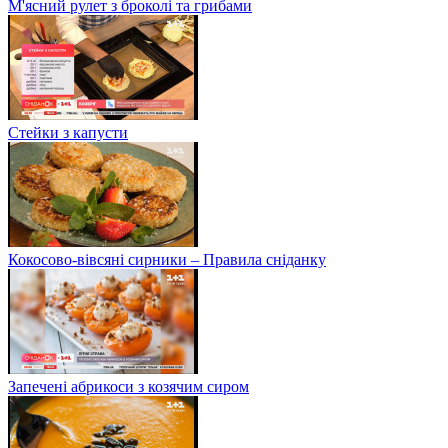
М'ясний рулет з броколі та грибами
Стейки з капусти
Кокосово-вівсяні сирники – Правила сніданку
Запечені абрикоси з козячим сиром