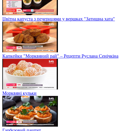
Цвітна капуста з печерицями у вершках "Затишна хата"
Капкейки "Морквяний рай" – Рецепти Руслана Сенічкіна
Морквяні кульки
Гарбузовий паштет