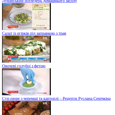
Дунайський оселедець домашнього засолу
Салат із огірків під заправкою з трав
Овочеві голубці з фетою
Суп-пюре з черемші та картоплі – Рецепти Руслана Сенічкіна