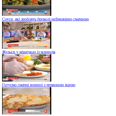
Соуси, які зроблять броколі неймовірно смачною
Жульєн у мішечках із млинців
Готуємо смачні млинці з червоною ікрою