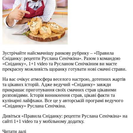
Зустрічайте найсмачнішу ранкову рубрику – «Правила
Сніданку: рецепти Руслана Сенічкіна». Разом з командою
«Сніданку», 1+1 video та Русланом Сенічкіним ви маєте
прекрасну можливість щоранку готувати нові смачні страви.
На вас очікує атмосфера веселого настрою, дотепних жартів
та цікавих історій. Адже ведучий «Сніданку» завжди
прикрашає приготування своїх смачних страв цікавими
розповідями. Історія виникнення страв, цікаві факти та
кулінарні лайфхаки. Все це у авторській програмі ведучого
«Сніданку» Руслана Сенічкіна.
Дивіться «Правила Сніданку: рецепти Руслана Сенічкіна» на
сайті 1+1 video та у мобільному додатку.
Читати далі