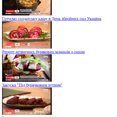
Готуємо солдатську кашу в День збройних сил України
Рецепт незвичних бурякових млинців з сиром
Закуска "Під бурячковим хутром"