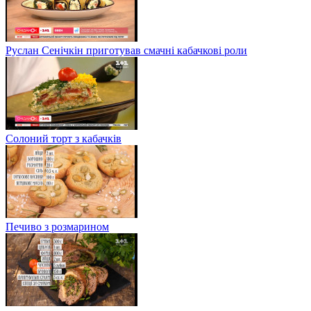
Руслан Сенічкін приготував смачні кабачкові роли
Солоний торт з кабачків
Печиво з розмарином