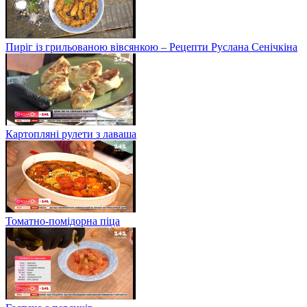
Пиріг із грильованою вівсянкою – Рецепти Руслана Сенічкіна
Картопляні рулети з лаваша
Томатно-помідорна піца