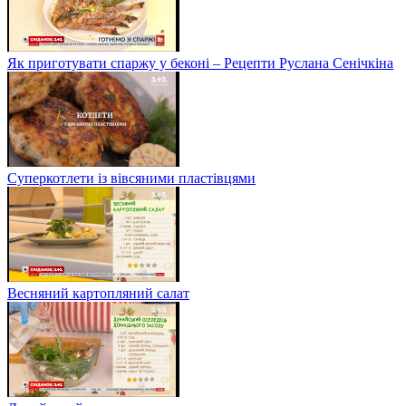
Як приготувати спаржу у беконі – Рецепти Руслана Сенічкіна
Суперкотлети із вівсяними пластівцями
Весняний картопляний салат