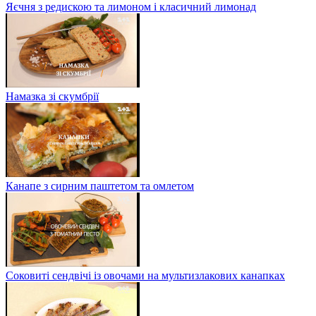
Яєчня з редискою та лимоном і класичний лимонад
Намазка зі скумбрії
Канапе з сирним паштетом та омлетом
Соковиті сендвічі із овочами на мультизлакових канапках