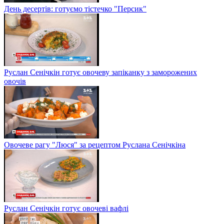
День десертів: готуємо тістечко "Персик"
Руслан Сенічкін готує овочеву запіканку з заморожених
овочів
Овочеве рагу "Люся" за рецептом Руслана Сенічкіна
Руслан Сенічкін готує овочеві вафлі