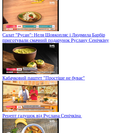
Салат "Русан": Неля Шовкопляс і Людмила Барбір
приготували смачний подарунок Руслану Сенічкіну
Кабачковий паштет "Простіше не буває"
Рецепт галушок від Руслана Сенічкіна