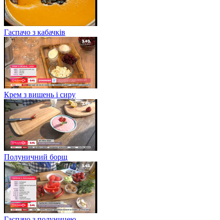
Гаспачо з кабачків
Крем з вишень і сиру
Полуничний борщ
Гаспачо з полуницею