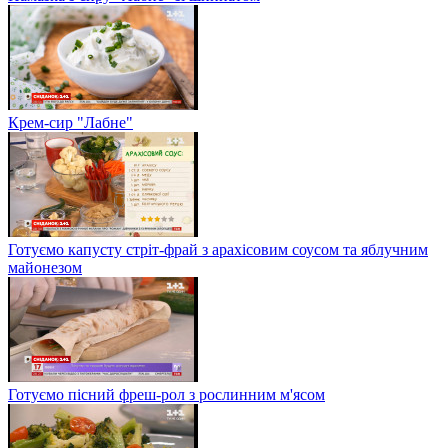
Крем-сир "Лабне"
Готуємо капусту стріт-фрай з арахісовим соусом та яблучним
майонезом
Готуємо пісний фреш-рол з рослинним м'ясом