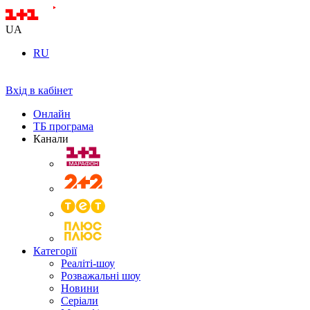
UA
RU
Вхід в кабінет
Онлайн
ТБ програма
Канали
Категорії
Реаліті-шоу
Розважальні шоу
Новини
Серіали