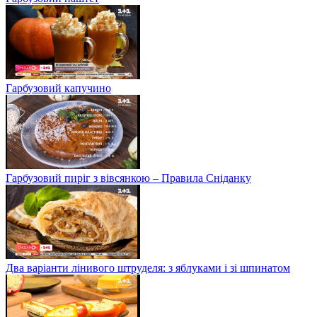
Гарбузовий капучино
Гарбузовий пиріг з вівсянкою – Правила Сніданку
Два варіанти лінивого штруделя: з яблуками і зі шпинатом