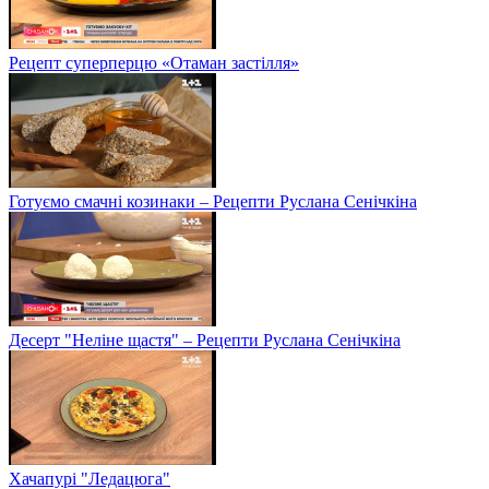
Рецепт суперперцю «Отаман застілля»
Готуємо смачні козинаки – Рецепти Руслана Сенічкіна
Десерт "Неліне щастя" – Рецепти Руслана Сенічкіна
Хачапурі "Ледацюга"