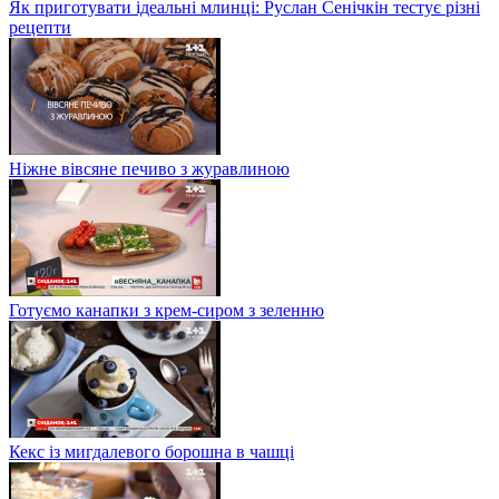
Як приготувати ідеальні млинці: Руслан Сенічкін тестує різні
рецепти
Ніжне вівсяне печиво з журавлиною
Готуємо канапки з крем-сиром з зеленню
Кекс із мигдалевого борошна в чашці