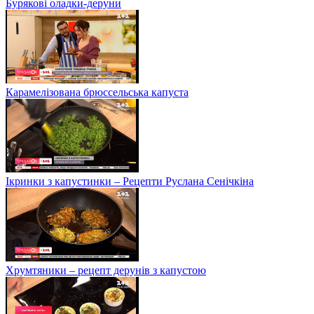
Бурякові оладки-деруни
Карамелізована брюссельська капуста
Ікринки з капустинки – Рецепти Руслана Сенічкіна
Хрумтяники – рецепт дерунів з капустою