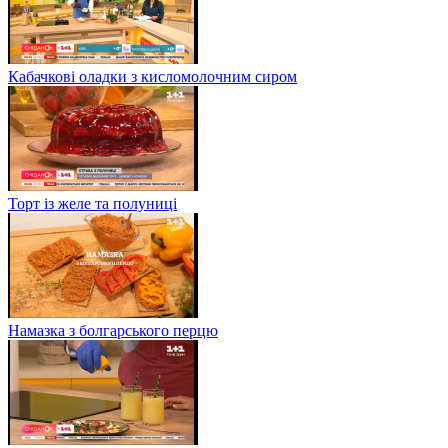
Кабачкові оладки з кисломолочним сиром
Торт із желе та полуниці
Намазка з болгарського перцю