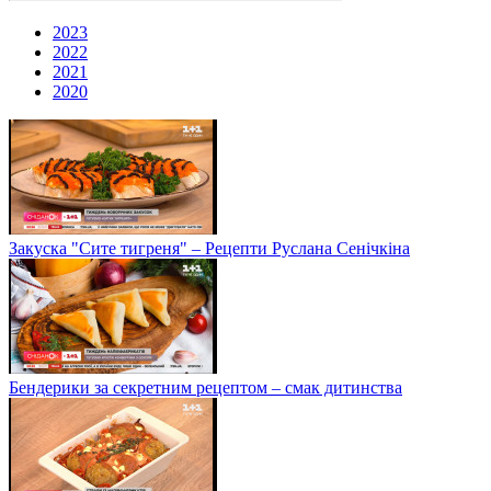
2023
2022
2021
2020
Закуска "Сите тигреня" – Рецепти Руслана Сенічкіна
Бендерики за секретним рецептом – смак дитинства