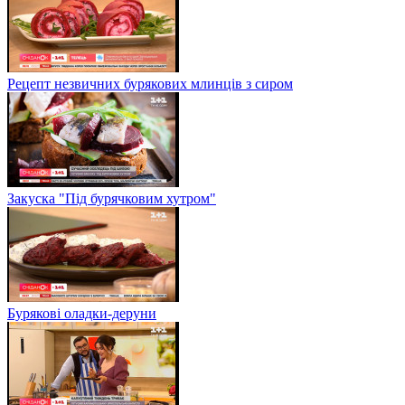
Рецепт незвичних бурякових млинців з сиром
Закуска "Під бурячковим хутром"
Бурякові оладки-деруни