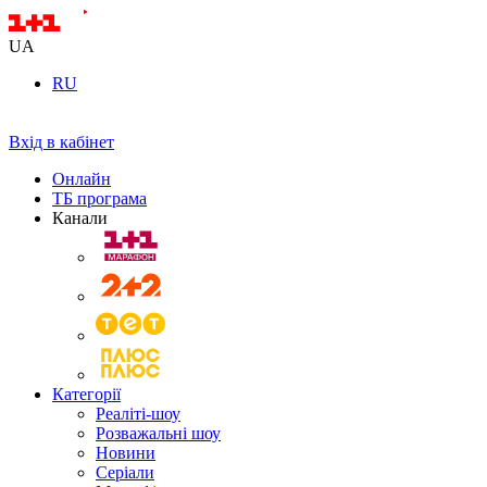
UA
RU
Вхід в кабінет
Онлайн
ТБ програма
Канали
Категорії
Реаліті-шоу
Розважальні шоу
Новини
Серіали