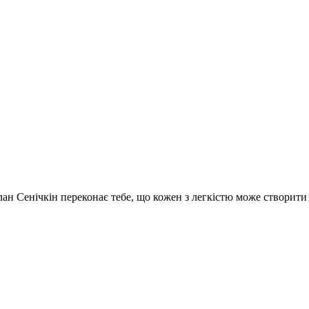
услан Сенічкін переконає тебе, що кожен з легкістю може створит