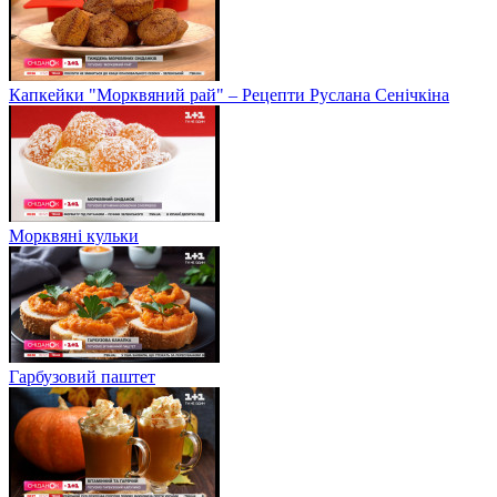
Капкейки "Морквяний рай" – Рецепти Руслана Сенічкіна
Морквяні кульки
Гарбузовий паштет