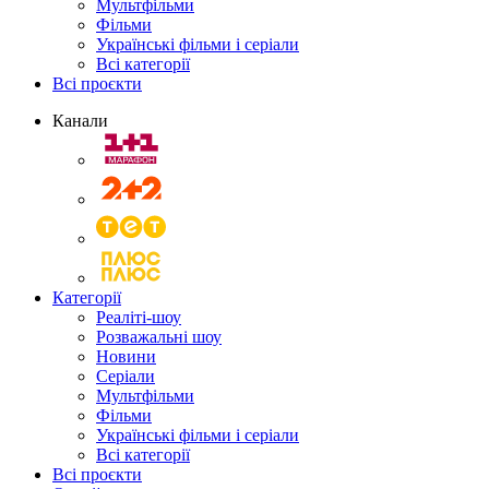
Мультфільми
Фільми
Українські фільми і серіали
Всі категорії
Всі проєкти
Канали
Категорії
Реаліті-шоу
Розважальні шоу
Новини
Серіали
Мультфільми
Фільми
Українські фільми і серіали
Всі категорії
Всі проєкти