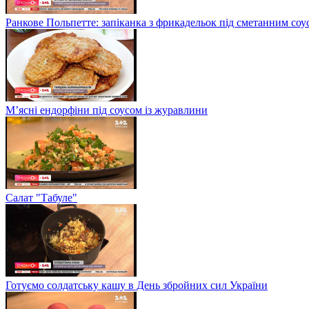
Ранкове Польпетте: запіканка з фрикадельок під сметанним соу
М’ясні ендорфіни під соусом із журавлини
Салат "Табуле"
Готуємо солдатську кашу в День збройних сил України