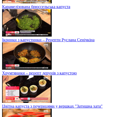
Карамелізована брюссельська капуста
Ікринки з капустинки – Рецепти Руслана Сенічкіна
Хрумтяники – рецепт дерунів з капустою
Цвітна капуста з печерицями у вершках "Затишна хата"