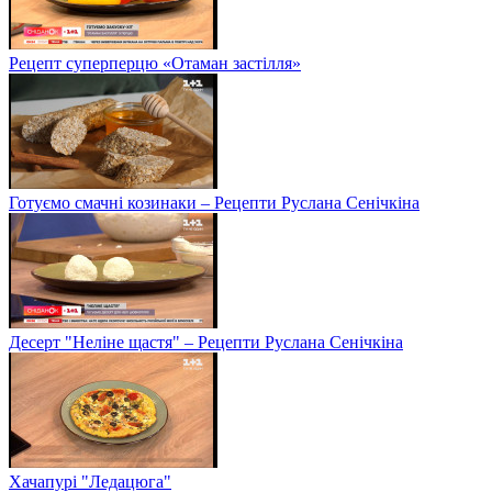
Рецепт суперперцю «Отаман застілля»
Готуємо смачні козинаки – Рецепти Руслана Сенічкіна
Десерт "Неліне щастя" – Рецепти Руслана Сенічкіна
Хачапурі "Ледацюга"