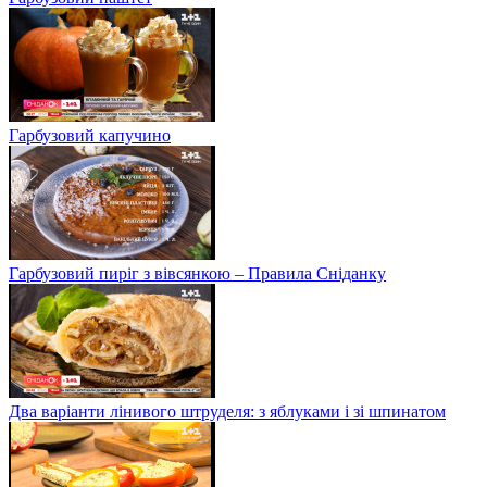
Гарбузовий капучино
Гарбузовий пиріг з вівсянкою – Правила Сніданку
Два варіанти лінивого штруделя: з яблуками і зі шпинатом