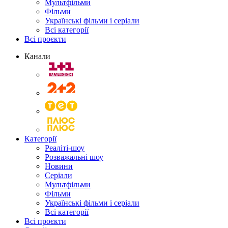
Мультфільми
Фільми
Українські фільми і серіали
Всі категорії
Всі проєкти
Канали
Категорії
Реаліті-шоу
Розважальні шоу
Новини
Серіали
Мультфільми
Фільми
Українські фільми і серіали
Всі категорії
Всі проєкти