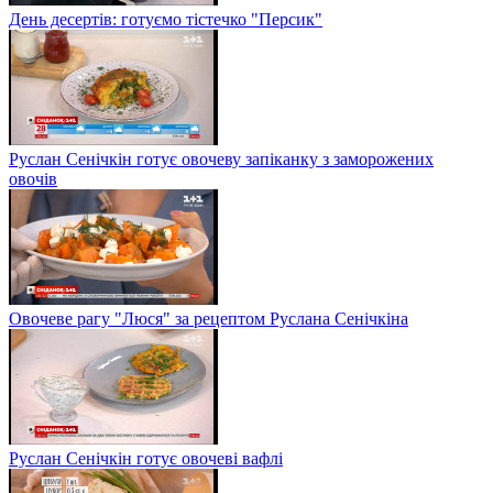
День десертів: готуємо тістечко "Персик"
Руслан Сенічкін готує овочеву запіканку з заморожених
овочів
Овочеве рагу "Люся" за рецептом Руслана Сенічкіна
Руслан Сенічкін готує овочеві вафлі