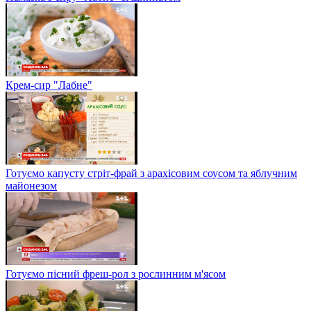
Крем-сир "Лабне"
Готуємо капусту стріт-фрай з арахісовим соусом та яблучним
майонезом
Готуємо пісний фреш-рол з рослинним м'ясом