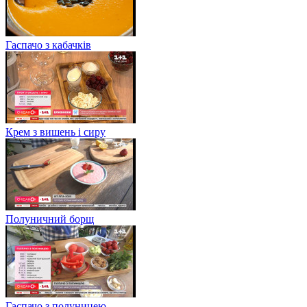
Гаспачо з кабачків
Крем з вишень і сиру
Полуничний борщ
Гаспачо з полуницею