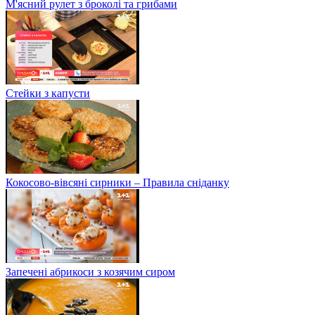
М'ясний рулет з броколі та грибами
Стейки з капусти
Кокосово-вівсяні сирники – Правила сніданку
Запечені абрикоси з козячим сиром