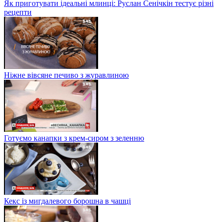
Як приготувати ідеальні млинці: Руслан Сенічкін тестує різні
рецепти
Ніжне вівсяне печиво з журавлиною
Готуємо канапки з крем-сиром з зеленню
Кекс із мигдалевого борошна в чашці