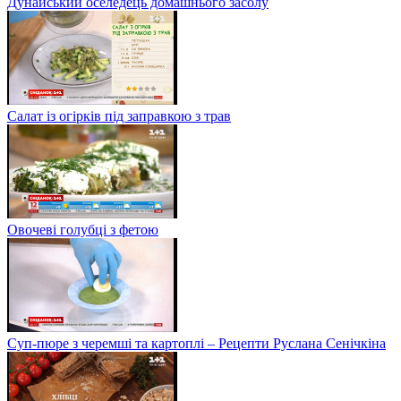
Дунайський оселедець домашнього засолу
Салат із огірків під заправкою з трав
Овочеві голубці з фетою
Суп-пюре з черемші та картоплі – Рецепти Руслана Сенічкіна