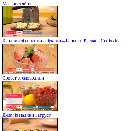
Мафіни з яйця
Канапки зі свіжими огірками – Рецепти Руслана Сенічкіна
Сорбет зі смородини
Джем із малини і агрусу