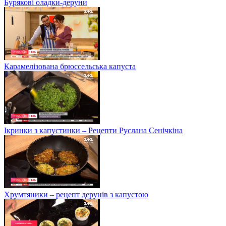
Бурякові оладки-деруни
Карамелізована брюссельська капуста
Ікринки з капустинки – Рецепти Руслана Сенічкіна
Хрумтяники – рецепт дерунів з капустою