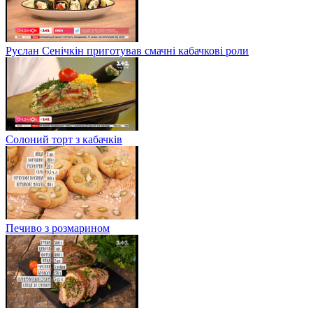
Руслан Сенічкін приготував смачні кабачкові роли
Солоний торт з кабачків
Печиво з розмарином