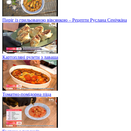
Пиріг із грильованою вівсянкою – Рецепти Руслана Сенічкіна
Картопляні рулети з лаваша
Томатно-помідорна піца