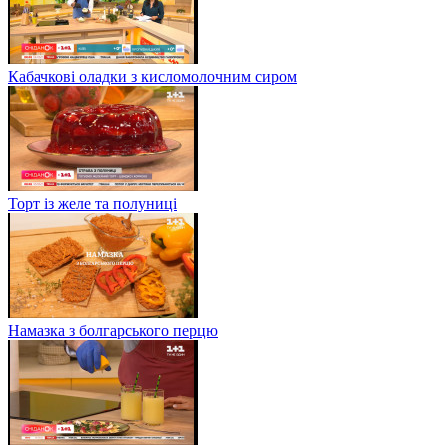
Кабачкові оладки з кисломолочним сиром
Торт із желе та полуниці
Намазка з болгарського перцю