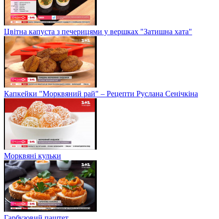
Цвітна капуста з печерицями у вершках "Затишна хата"
Капкейки "Морквяний рай" – Рецепти Руслана Сенічкіна
Морквяні кульки
Гарбузовий паштет