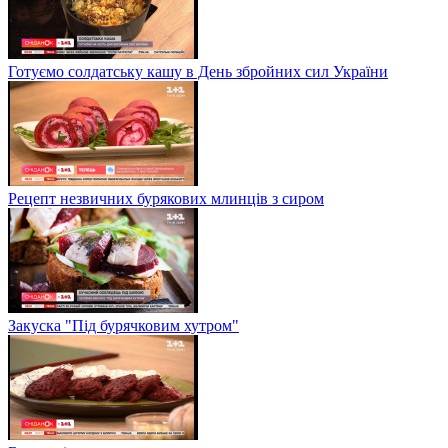
Готуємо солдатську кашу в День збройних сил України
Рецепт незвичних бурякових млинців з сиром
Закуска "Під бурячковим хутром"