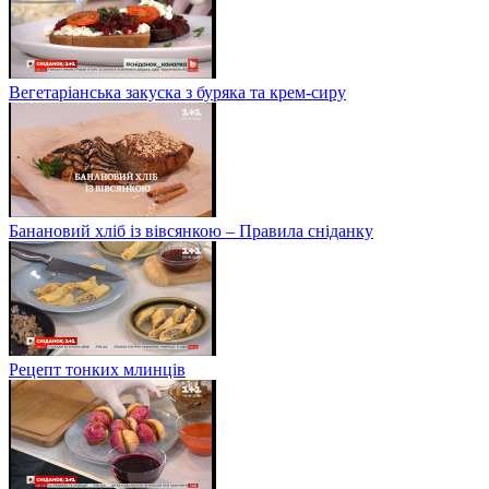
Вегетаріанська закуска з буряка та крем-сиру
Банановий хліб із вівсянкою – Правила сніданку
Рецепт тонких млинців