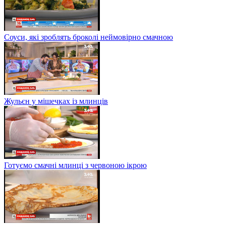
Соуси, які зроблять броколі неймовірно смачною
Жульєн у мішечках із млинців
Готуємо смачні млинці з червоною ікрою