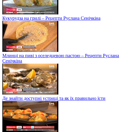
Кукурудза на грилі – Рецепти Руслана Сенічкіна
Млинці на пиві з оселедцевою пастою – Рецепти Руслана
Сенічкіна
Де знайти доступні устриці та як їх правильно їсти