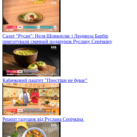
Салат "Русан": Неля Шовкопляс і Людмила Барбір
приготували смачний подарунок Руслану Сенічкіну
Кабачковий паштет "Простіше не буває"
Рецепт галушок від Руслана Сенічкіна