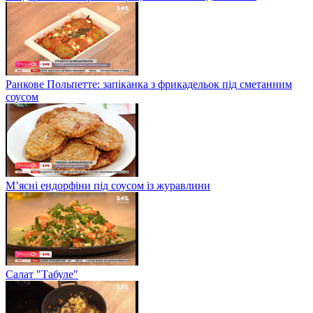
Ранкове Польпетте: запіканка з фрикадельок під сметанним
соусом
М’ясні ендорфіни під соусом із журавлини
Салат "Табуле"