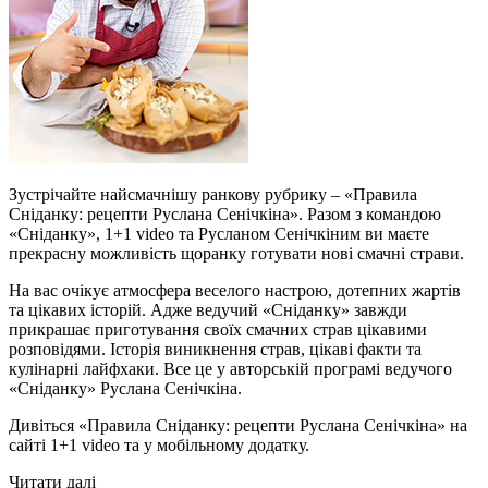
Зустрічайте найсмачнішу ранкову рубрику – «Правила
Сніданку: рецепти Руслана Сенічкіна». Разом з командою
«Сніданку», 1+1 video та Русланом Сенічкіним ви маєте
прекрасну можливість щоранку готувати нові смачні страви.
На вас очікує атмосфера веселого настрою, дотепних жартів
та цікавих історій. Адже ведучий «Сніданку» завжди
прикрашає приготування своїх смачних страв цікавими
розповідями. Історія виникнення страв, цікаві факти та
кулінарні лайфхаки. Все це у авторській програмі ведучого
«Сніданку» Руслана Сенічкіна.
Дивіться «Правила Сніданку: рецепти Руслана Сенічкіна» на
сайті 1+1 video та у мобільному додатку.
Читати далі