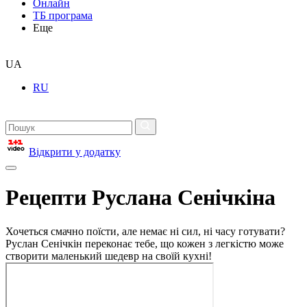
Онлайн
ТБ програма
Еще
UA
RU
Відкрити у додатку
Рецепти Руслана Сенічкіна
Хочеться смачно поїсти, але немає ні сил, ні часу готувати?
Руслан Сенічкін переконає тебе, що кожен з легкістю може
створити маленький шедевр на своїй кухні!