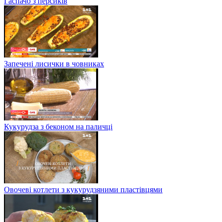
Гаспачо з персиків
Запечені лисички в човниках
Кукурудза з беконом на паличці
Овочеві котлети з кукурудзяними пластівцями