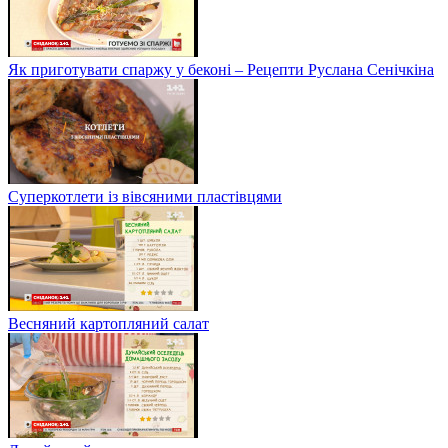
Як приготувати спаржу у беконі – Рецепти Руслана Сенічкіна
Суперкотлети із вівсяними пластівцями
Весняний картопляний салат