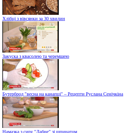
Хлібці з вівсянки за 30 хвилин
Закуска з квасолею та черемшею
Бутерброд "весна на канапці" – Рецепти Руслана Сенічкіна
Намазка з сиру "Лабне" зі шпинатом