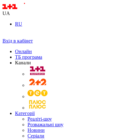
UA
RU
Вхід в кабінет
Онлайн
ТБ програма
Канали
Категорії
Реаліті-шоу
Розважальні шоу
Новини
Серіали