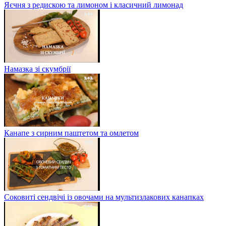
Яєчня з редискою та лимоном і класичний лимонад
Намазка зі скумбрії
Канапе з сирним паштетом та омлетом
Соковиті сендвічі із овочами на мультизлакових канапках