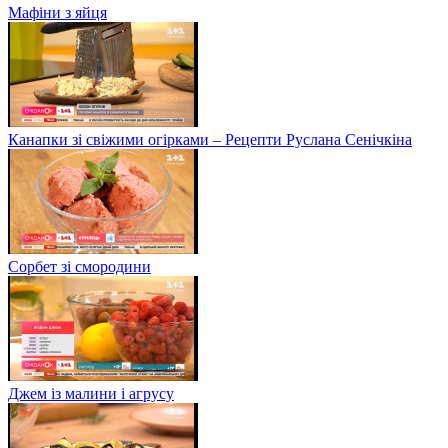
Мафіни з яйця
Канапки зі свіжими огірками – Рецепти Руслана Сенічкіна
Сорбет зі смородини
Джем із малини і агрусу