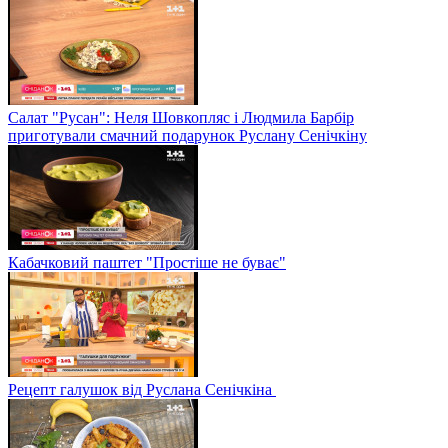
Салат "Русан": Неля Шовкопляс і Людмила Барбір
приготували смачний подарунок Руслану Сенічкіну
Кабачковий паштет "Простіше не буває"
Рецепт галушок від Руслана Сенічкіна