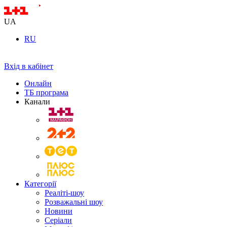
UA
RU
Вхід в кабінет
Онлайн
ТБ програма
Канали
Категорії
Реаліті-шоу
Розважальні шоу
Новини
Серіали