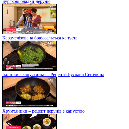
Бурякові оладки-деруни
Карамелізована брюссельська капуста
Ікринки з капустинки – Рецепти Руслана Сенічкіна
Хрумтяники – рецепт дерунів з капустою