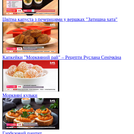
Цвітна капуста з печерицями у вершках "Затишна хата"
Капкейки "Морквяний рай" – Рецепти Руслана Сенічкіна
Морквяні кульки
Гарбузовий паштет