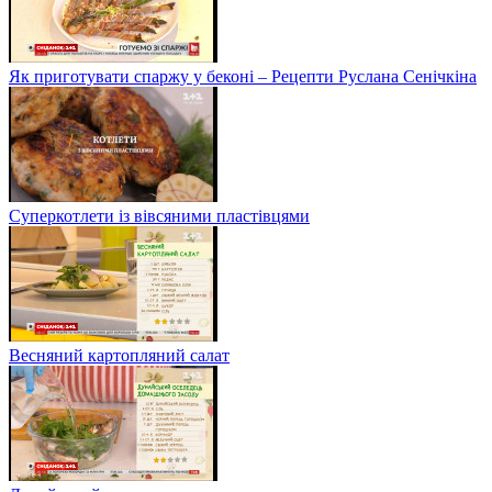
Як приготувати спаржу у беконі – Рецепти Руслана Сенічкіна
Суперкотлети із вівсяними пластівцями
Весняний картопляний салат