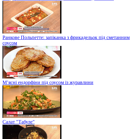
Ранкове Польпетте: запіканка з фрикадельок під сметанним
соусом
М’ясні ендорфіни під соусом із журавлини
Салат "Табуле"