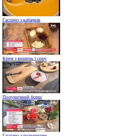
Гаспачо з кабачків
Крем з вишень і сиру
Полуничний борщ
Гаспачо з полуницею