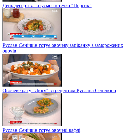
День десертів: готуємо тістечко "Персик"
Руслан Сенічкін готує овочеву запіканку з заморожених
овочів
Овочеве рагу "Люся" за рецептом Руслана Сенічкіна
Руслан Сенічкін готує овочеві вафлі