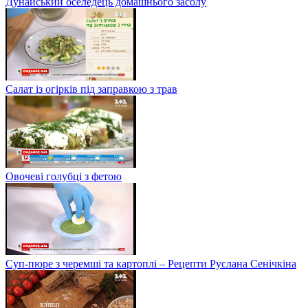
Дунайський оселедець домашнього засолу
Салат із огірків під заправкою з трав
Овочеві голубці з фетою
Суп-пюре з черемші та картоплі – Рецепти Руслана Сенічкіна