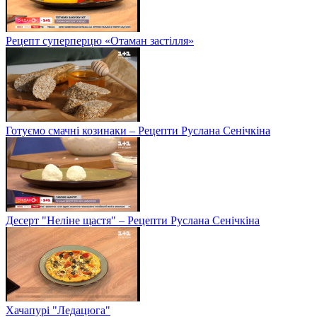
Рецепт суперперцю «Отаман застілля»
Готуємо смачні козинаки – Рецепти Руслана Сенічкіна
Десерт "Неліне щастя" – Рецепти Руслана Сенічкіна
Хачапурі "Ледацюга"