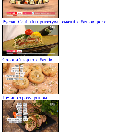
Руслан Сенічкін приготував смачні кабачкові роли
Солоний торт з кабачків
Печиво з розмарином