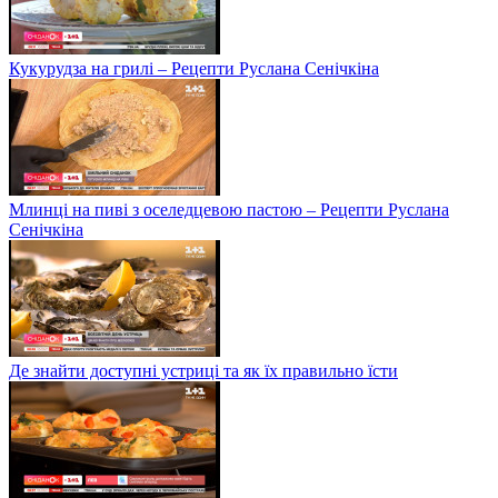
Кукурудза на грилі – Рецепти Руслана Сенічкіна
Млинці на пиві з оселедцевою пастою – Рецепти Руслана
Сенічкіна
Де знайти доступні устриці та як їх правильно їсти