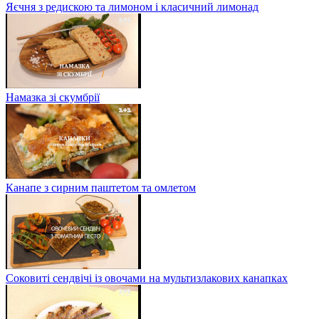
Яєчня з редискою та лимоном і класичний лимонад
Намазка зі скумбрії
Канапе з сирним паштетом та омлетом
Соковиті сендвічі із овочами на мультизлакових канапках