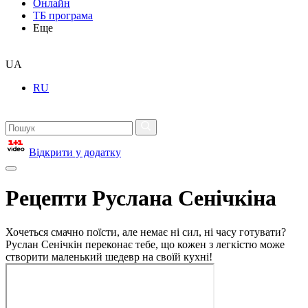
Онлайн
ТБ програма
Еще
UA
RU
Відкрити у додатку
Рецепти Руслана Сенічкіна
Хочеться смачно поїсти, але немає ні сил, ні часу готувати?
Руслан Сенічкін переконає тебе, що кожен з легкістю може
створити маленький шедевр на своїй кухні!