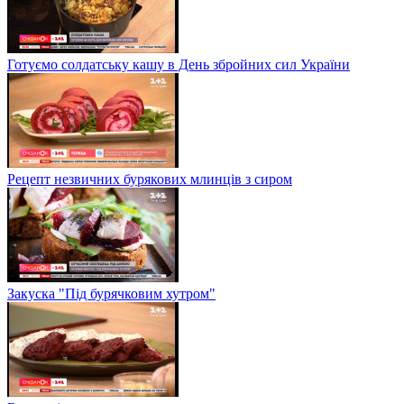
Готуємо солдатську кашу в День збройних сил України
Рецепт незвичних бурякових млинців з сиром
Закуска "Під бурячковим хутром"