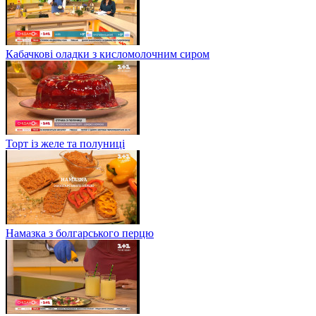
Кабачкові оладки з кисломолочним сиром
Торт із желе та полуниці
Намазка з болгарського перцю