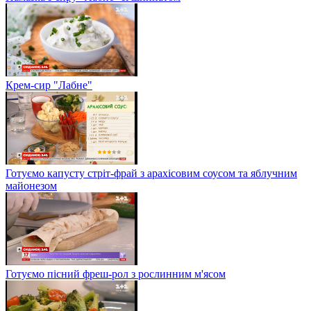
Крем-сир "Лабне"
Готуємо капусту стріт-фрай з арахісовим соусом та яблучним
майонезом
Готуємо пісний фреш-рол з рослинним м'ясом