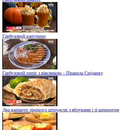
Гарбузовий капучино
Гарбузовий пиріг з вівсянкою – Правила Сніданку
Два варіанти лінивого штруделя: з яблуками і зі шпинатом