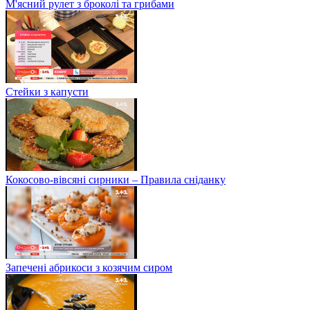
М'ясний рулет з броколі та грибами
Стейки з капусти
Кокосово-вівсяні сирники – Правила сніданку
Запечені абрикоси з козячим сиром