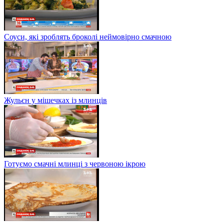
Соуси, які зроблять броколі неймовірно смачною
Жульєн у мішечках із млинців
Готуємо смачні млинці з червоною ікрою