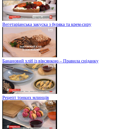
Вегетаріанська закуска з буряка та крем-сиру
Банановий хліб із вівсянкою – Правила сніданку
Рецепт тонких млинців