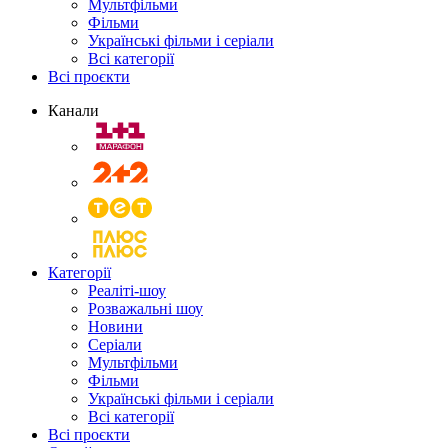
Мультфільми
Фільми
Українські фільми і серіали
Всі категорії
Всі проєкти
Канали
Категорії
Реаліті-шоу
Розважальні шоу
Новини
Серіали
Мультфільми
Фільми
Українські фільми і серіали
Всі категорії
Всі проєкти