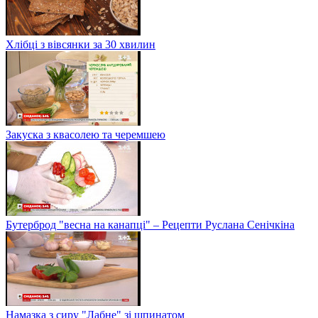
Хлібці з вівсянки за 30 хвилин
Закуска з квасолею та черемшею
Бутерброд "весна на канапці" – Рецепти Руслана Сенічкіна
Намазка з сиру "Лабне" зі шпинатом