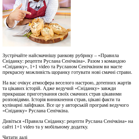
Зустрічайте найсмачнішу ранкову рубрику – «Правила
Сніданку: рецепти Руслана Сенічкіна». Разом з командою
«Сніданку», 1+1 video та Русланом Сенічкіним ви маєте
прекрасну можливість щоранку готувати нові смачні страви.
На вас очікує атмосфера веселого настрою, дотепних жартів
та цікавих історій. Адже ведучий «Сніданку» завжди
прикрашає приготування своїх смачних страв цікавими
розповідями. Історія виникнення страв, цікаві факти та
кулінарні лайфхаки. Все це у авторській програмі ведучого
«Сніданку» Руслана Сенічкіна.
Дивіться «Правила Сніданку: рецепти Руслана Сенічкіна» на
сайті 1+1 video та у мобільному додатку.
Читати далі