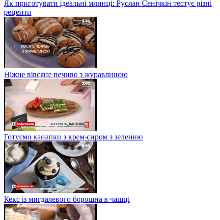
Як приготувати ідеальні млинці: Руслан Сенічкін тестує різні
рецепти
Ніжне вівсяне печиво з журавлиною
Готуємо канапки з крем-сиром з зеленню
Кекс із мигдалевого борошна в чашці