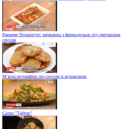
Ранкове Польпетте: запіканка з фрикадельок під сметанним
соусом
М’ясні ендорфіни під соусом із журавлини
Салат "Табуле"