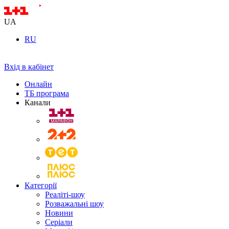
UA
RU
Вхід в кабінет
Онлайн
ТБ програма
Канали
Категорії
Реаліті-шоу
Розважальні шоу
Новини
Серіали