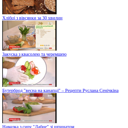
Хлібці з вівсянки за 30 хвилин
Закуска з квасолею та черемшею
Бутерброд "весна на канапці" – Рецепти Руслана Сенічкіна
Намазка з сиру "Лабне" зі шпинатом