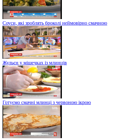
Соуси, які зроблять броколі неймовірно смачною
Жульєн у мішечках із млинців
Готуємо смачні млинці з червоною ікрою