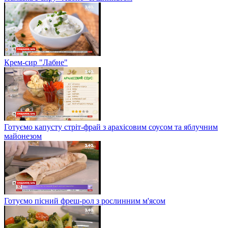
Крем-сир "Лабне"
Готуємо капусту стріт-фрай з арахісовим соусом та яблучним
майонезом
Готуємо пісний фреш-рол з рослинним м'ясом