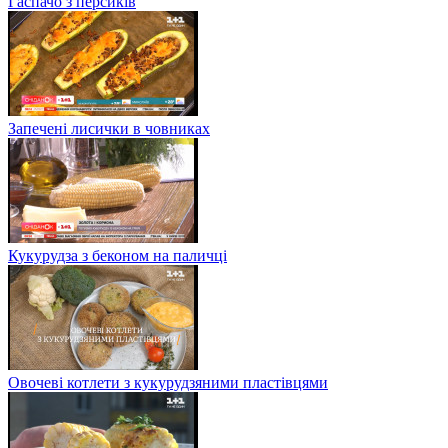
Гаспачо з персиків
Запечені лисички в човниках
Кукурудза з беконом на паличці
Овочеві котлети з кукурудзяними пластівцями