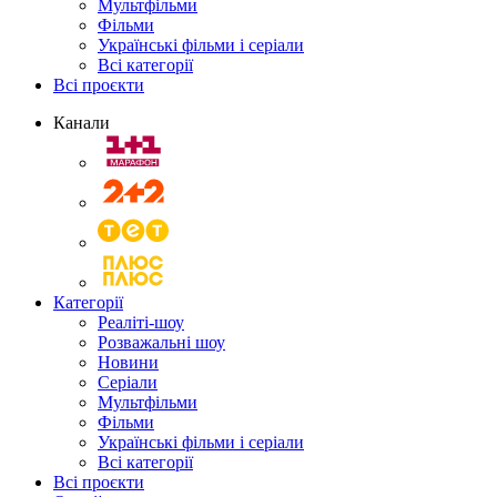
Мультфільми
Фільми
Українські фільми і серіали
Всі категорії
Всі проєкти
Канали
Категорії
Реаліті-шоу
Розважальні шоу
Новини
Серіали
Мультфільми
Фільми
Українські фільми і серіали
Всі категорії
Всі проєкти