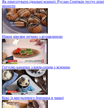
Як приготувати ідеальні млинці: Руслан Сенічкін тестує різні
рецепти
Ніжне вівсяне печиво з журавлиною
Готуємо канапки з крем-сиром з зеленню
Кекс із мигдалевого борошна в чашці