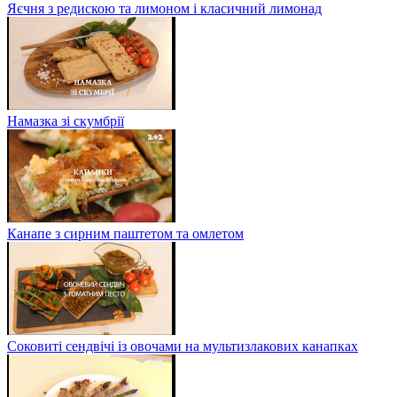
Яєчня з редискою та лимоном і класичний лимонад
Намазка зі скумбрії
Канапе з сирним паштетом та омлетом
Соковиті сендвічі із овочами на мультизлакових канапках