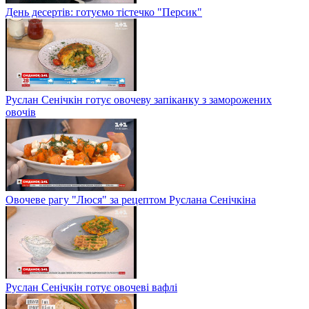
День десертів: готуємо тістечко "Персик"
Руслан Сенічкін готує овочеву запіканку з заморожених
овочів
Овочеве рагу "Люся" за рецептом Руслана Сенічкіна
Руслан Сенічкін готує овочеві вафлі