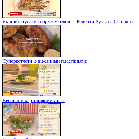
Як приготувати спаржу у беконі – Рецепти Руслана Сенічкіна
Суперкотлети із вівсяними пластівцями
Весняний картопляний салат