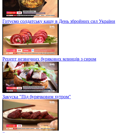
Готуємо солдатську кашу в День збройних сил України
Рецепт незвичних бурякових млинців з сиром
Закуска "Під бурячковим хутром"