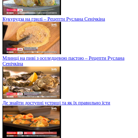
Кукурудза на грилі – Рецепти Руслана Сенічкіна
Млинці на пиві з оселедцевою пастою – Рецепти Руслана
Сенічкіна
Де знайти доступні устриці та як їх правильно їсти