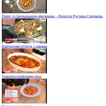
Пиріг із грильованою вівсянкою – Рецепти Руслана Сенічкіна
Картопляні рулети з лаваша
Томатно-помідорна піца