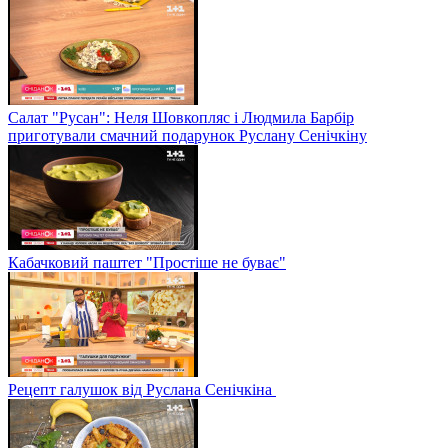
Салат "Русан": Неля Шовкопляс і Людмила Барбір
приготували смачний подарунок Руслану Сенічкіну
Кабачковий паштет "Простіше не буває"
Рецепт галушок від Руслана Сенічкіна