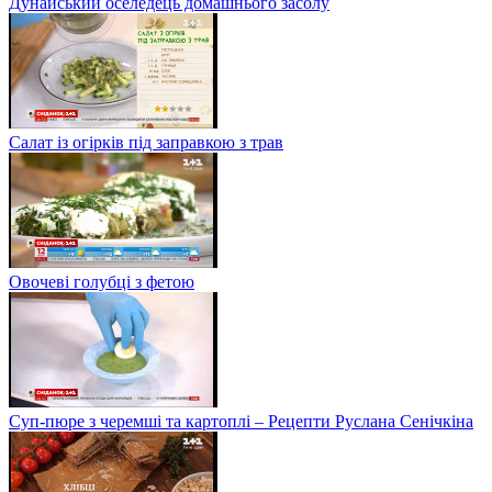
Дунайський оселедець домашнього засолу
Салат із огірків під заправкою з трав
Овочеві голубці з фетою
Суп-пюре з черемші та картоплі – Рецепти Руслана Сенічкіна