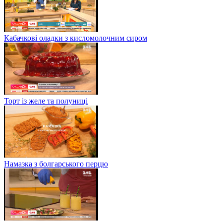
Кабачкові оладки з кисломолочним сиром
Торт із желе та полуниці
Намазка з болгарського перцю