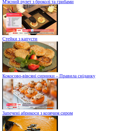
М'ясний рулет з броколі та грибами
Стейки з капусти
Кокосово-вівсяні сирники – Правила сніданку
Запечені абрикоси з козячим сиром