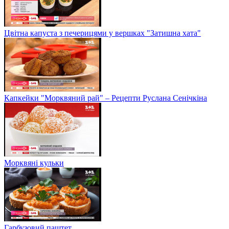
Цвітна капуста з печерицями у вершках "Затишна хата"
Капкейки "Морквяний рай" – Рецепти Руслана Сенічкіна
Морквяні кульки
Гарбузовий паштет