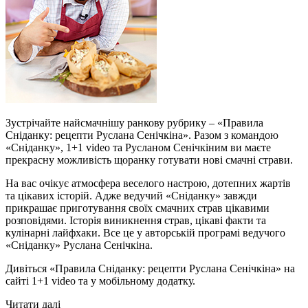
Зустрічайте найсмачнішу ранкову рубрику – «Правила
Сніданку: рецепти Руслана Сенічкіна». Разом з командою
«Сніданку», 1+1 video та Русланом Сенічкіним ви маєте
прекрасну можливість щоранку готувати нові смачні страви.
На вас очікує атмосфера веселого настрою, дотепних жартів
та цікавих історій. Адже ведучий «Сніданку» завжди
прикрашає приготування своїх смачних страв цікавими
розповідями. Історія виникнення страв, цікаві факти та
кулінарні лайфхаки. Все це у авторській програмі ведучого
«Сніданку» Руслана Сенічкіна.
Дивіться «Правила Сніданку: рецепти Руслана Сенічкіна» на
сайті 1+1 video та у мобільному додатку.
Читати далі