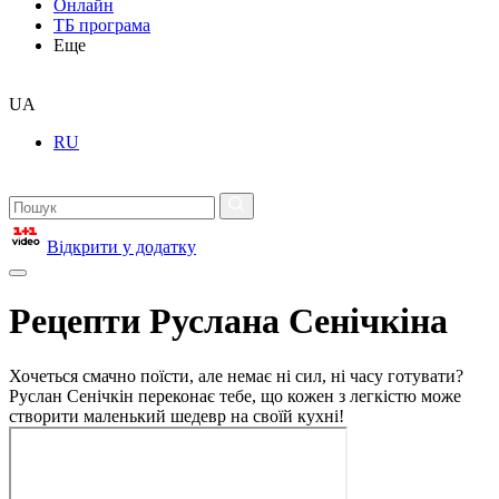
Онлайн
ТБ програма
Еще
UA
RU
Відкрити у додатку
Рецепти Руслана Сенічкіна
Хочеться смачно поїсти, але немає ні сил, ні часу готувати?
Руслан Сенічкін переконає тебе, що кожен з легкістю може
створити маленький шедевр на своїй кухні!