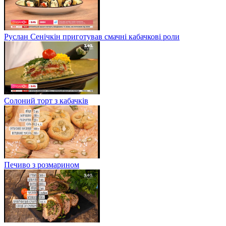
Руслан Сенічкін приготував смачні кабачкові роли
Солоний торт з кабачків
Печиво з розмарином