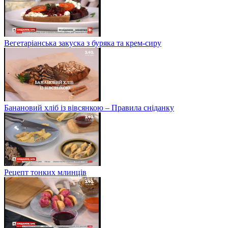
Вегетаріанська закуска з буряка та крем-сиру
Банановий хліб із вівсянкою – Правила сніданку
Рецепт тонких млинців