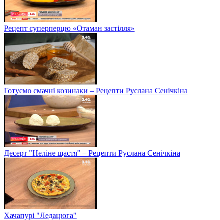
Рецепт суперперцю «Отаман застілля»
Готуємо смачні козинаки – Рецепти Руслана Сенічкіна
Десерт "Неліне щастя" – Рецепти Руслана Сенічкіна
Хачапурі "Ледацюга"