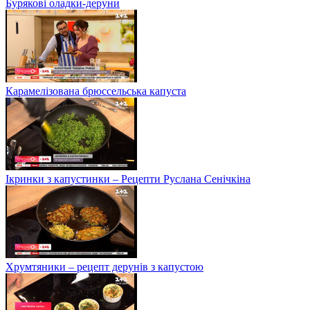
Бурякові оладки-деруни
Карамелізована брюссельська капуста
Ікринки з капустинки – Рецепти Руслана Сенічкіна
Хрумтяники – рецепт дерунів з капустою