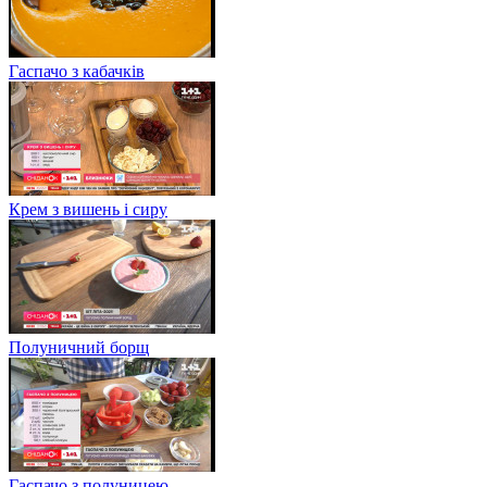
Гаспачо з кабачків
Крем з вишень і сиру
Полуничний борщ
Гаспачо з полуницею