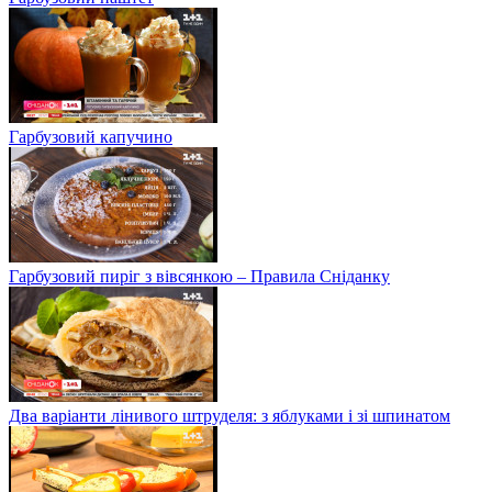
Гарбузовий капучино
Гарбузовий пиріг з вівсянкою – Правила Сніданку
Два варіанти лінивого штруделя: з яблуками і зі шпинатом