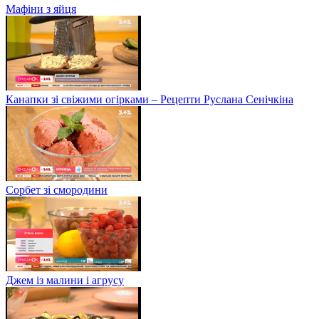
Мафіни з яйця
Канапки зі свіжими огірками – Рецепти Руслана Сенічкіна
Сорбет зі смородини
Джем із малини і агрусу