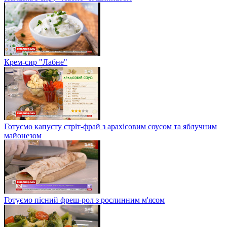
Крем-сир "Лабне"
Готуємо капусту стріт-фрай з арахісовим соусом та яблучним
майонезом
Готуємо пісний фреш-рол з рослинним м'ясом