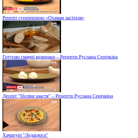
Рецепт суперперцю «Отаман застілля»
Готуємо смачні козинаки – Рецепти Руслана Сенічкіна
Десерт "Неліне щастя" – Рецепти Руслана Сенічкіна
Хачапурі "Ледацюга"