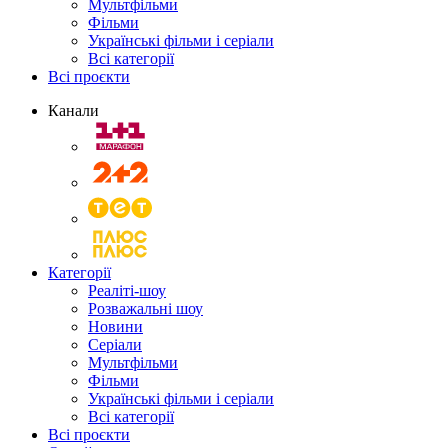
Мультфільми
Фільми
Українські фільми і серіали
Всі категорії
Всі проєкти
Канали
Категорії
Реаліті-шоу
Розважальні шоу
Новини
Серіали
Мультфільми
Фільми
Українські фільми і серіали
Всі категорії
Всі проєкти