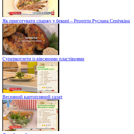
Як приготувати спаржу у беконі – Рецепти Руслана Сенічкіна
Суперкотлети із вівсяними пластівцями
Весняний картопляний салат