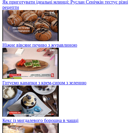
Як приготувати ідеальні млинці: Руслан Сенічкін тестує різні
рецепти
Ніжне вівсяне печиво з журавлиною
Готуємо канапки з крем-сиром з зеленню
Кекс із мигдалевого борошна в чашці