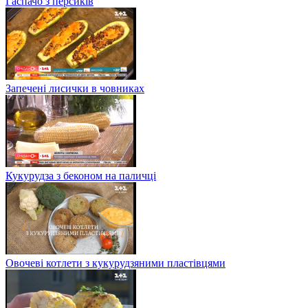
Гаспачо з персиків
Запечені лисички в човниках
Кукурудза з беконом на паличці
Овочеві котлети з кукурудзяними пластівцями