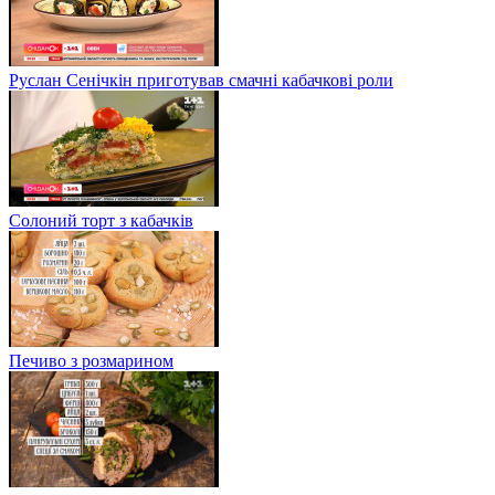
Руслан Сенічкін приготував смачні кабачкові роли
Солоний торт з кабачків
Печиво з розмарином