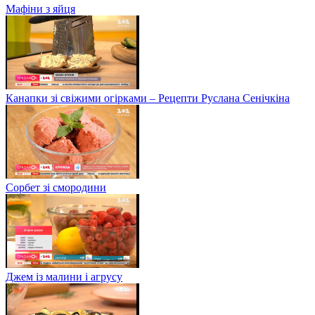
Мафіни з яйця
Канапки зі свіжими огірками – Рецепти Руслана Сенічкіна
Сорбет зі смородини
Джем із малини і агрусу