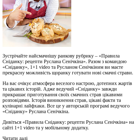
Зустрічайте найсмачнішу ранкову рубрику – «Правила
Сніданку: рецепти Руслана Сенічкіна». Разом з командою
«Сніданку», 1+1 video та Русланом Сенічкіним ви маєте
прекрасну можливість щоранку готувати нові смачні страви.
На вас очікує атмосфера веселого настрою, дотепних жартів
та цікавих історій. Адже ведучий «Сніданку» завжди
прикрашає приготування своїх смачних страв цікавими
розповідями. Історія виникнення страв, цікаві факти та
кулінарні лайфхаки. Все це у авторській програмі ведучого
«Сніданку» Руслана Сенічкіна.
Дивіться «Правила Сніданку: рецепти Руслана Сенічкіна» на
сайті 1+1 video та у мобільному додатку.
Читати далі