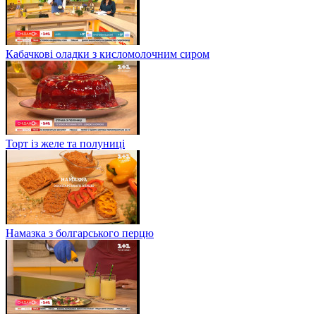
Кабачкові оладки з кисломолочним сиром
Торт із желе та полуниці
Намазка з болгарського перцю