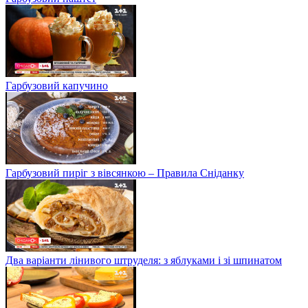
Гарбузовий капучино
Гарбузовий пиріг з вівсянкою – Правила Сніданку
Два варіанти лінивого штруделя: з яблуками і зі шпинатом