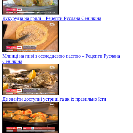
Кукурудза на грилі – Рецепти Руслана Сенічкіна
Млинці на пиві з оселедцевою пастою – Рецепти Руслана
Сенічкіна
Де знайти доступні устриці та як їх правильно їсти