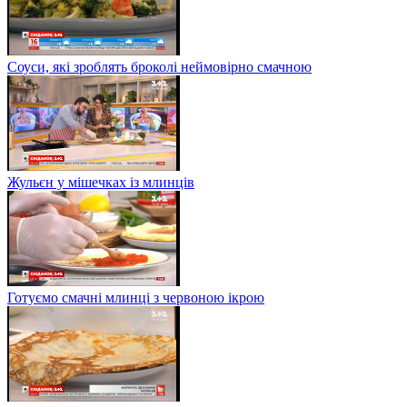
Соуси, які зроблять броколі неймовірно смачною
Жульєн у мішечках із млинців
Готуємо смачні млинці з червоною ікрою