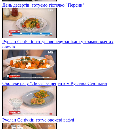
День десертів: готуємо тістечко "Персик"
Руслан Сенічкін готує овочеву запіканку з заморожених
овочів
Овочеве рагу "Люся" за рецептом Руслана Сенічкіна
Руслан Сенічкін готує овочеві вафлі