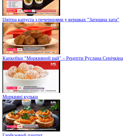
Цвітна капуста з печерицями у вершках "Затишна хата"
Капкейки "Морквяний рай" – Рецепти Руслана Сенічкіна
Морквяні кульки
Гарбузовий паштет