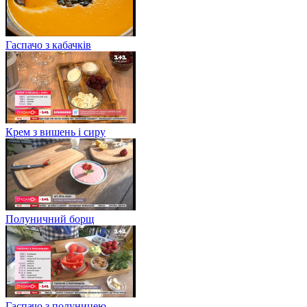
Гаспачо з кабачків
Крем з вишень і сиру
Полуничний борщ
Гаспачо з полуницею