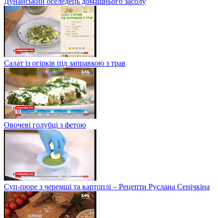
Дунайський оселедець домашнього засолу
Салат із огірків під заправкою з трав
Овочеві голубці з фетою
Суп-пюре з черемші та картоплі – Рецепти Руслана Сенічкіна