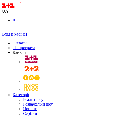
UA
RU
Вхід в кабінет
Онлайн
ТБ програма
Канали
Категорії
Реаліті-шоу
Розважальні шоу
Новини
Серіали