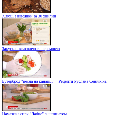
Хлібці з вівсянки за 30 хвилин
Закуска з квасолею та черемшею
Бутерброд "весна на канапці" – Рецепти Руслана Сенічкіна
Намазка з сиру "Лабне" зі шпинатом