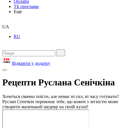
Онлайн
ТБ програма
Еще
UA
RU
Відкрити у додатку
Рецепти Руслана Сенічкіна
Хочеться смачно поїсти, але немає ні сил, ні часу готувати?
Руслан Сенічкін переконає тебе, що кожен з легкістю може
створити маленький шедевр на своїй кухні!