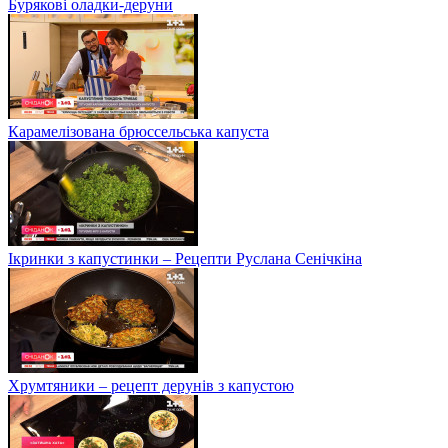
Бурякові оладки-деруни
Карамелізована брюссельська капуста
Ікринки з капустинки – Рецепти Руслана Сенічкіна
Хрумтяники – рецепт дерунів з капустою