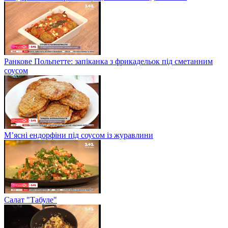
Ранкове Польпетте: запіканка з фрикадельок під сметанним
соусом
М’ясні ендорфіни під соусом із журавлини
Салат "Табуле"