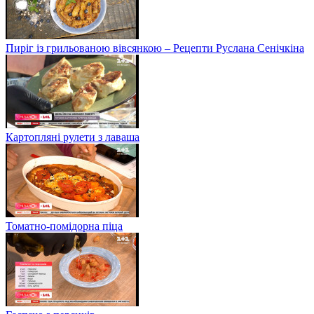
Пиріг із грильованою вівсянкою – Рецепти Руслана Сенічкіна
Картопляні рулети з лаваша
Томатно-помідорна піца