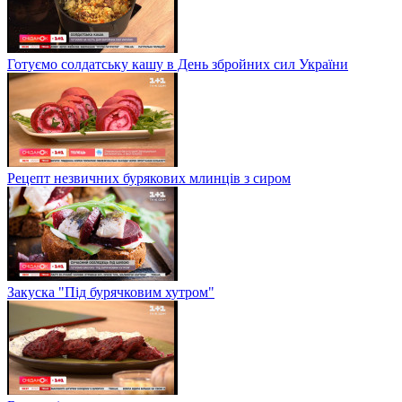
Готуємо солдатську кашу в День збройних сил України
Рецепт незвичних бурякових млинців з сиром
Закуска "Під бурячковим хутром"