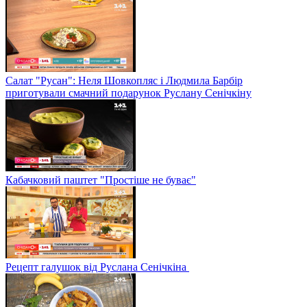
Салат "Русан": Неля Шовкопляс і Людмила Барбір
приготували смачний подарунок Руслану Сенічкіну
Кабачковий паштет "Простіше не буває"
Рецепт галушок від Руслана Сенічкіна