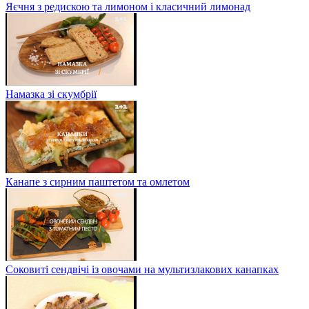
Яєчня з редискою та лимоном і класичний лимонад
Намазка зі скумбрії
Канапе з сирним паштетом та омлетом
Соковиті сендвічі із овочами на мультизлакових канапках