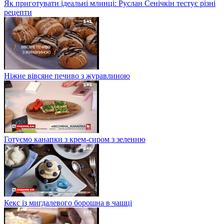
Як приготувати ідеальні млинці: Руслан Сенічкін тестує різні
рецепти
Ніжне вівсяне печиво з журавлиною
Готуємо канапки з крем-сиром з зеленню
Кекс із мигдалевого борошна в чашці