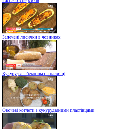
Гаспачо з персиків
Запечені лисички в човниках
Кукурудза з беконом на паличці
Овочеві котлети з кукурудзяними пластівцями