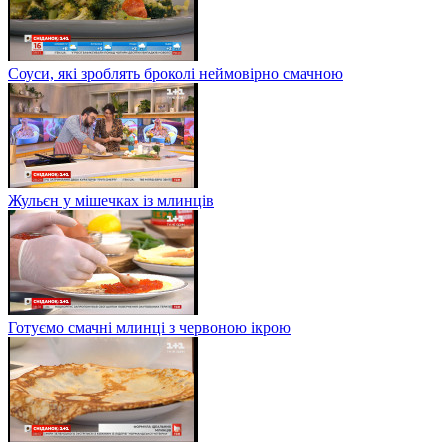
Соуси, які зроблять броколі неймовірно смачною
Жульєн у мішечках із млинців
Готуємо смачні млинці з червоною ікрою