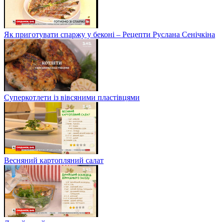
Як приготувати спаржу у беконі – Рецепти Руслана Сенічкіна
Суперкотлети із вівсяними пластівцями
Весняний картопляний салат