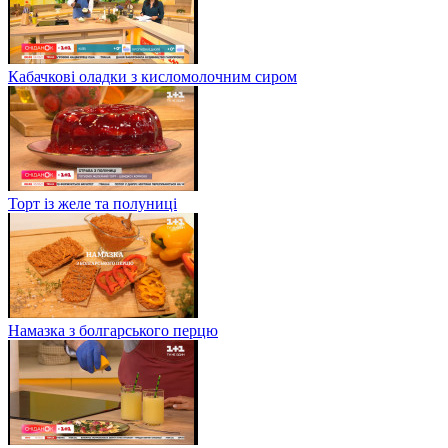
Кабачкові оладки з кисломолочним сиром
Торт із желе та полуниці
Намазка з болгарського перцю