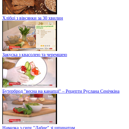
Хлібці з вівсянки за 30 хвилин
Закуска з квасолею та черемшею
Бутерброд "весна на канапці" – Рецепти Руслана Сенічкіна
Намазка з сиру "Лабне" зі шпинатом