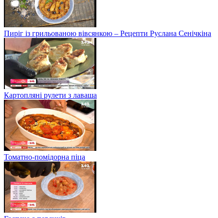
Пиріг із грильованою вівсянкою – Рецепти Руслана Сенічкіна
Картопляні рулети з лаваша
Томатно-помідорна піца