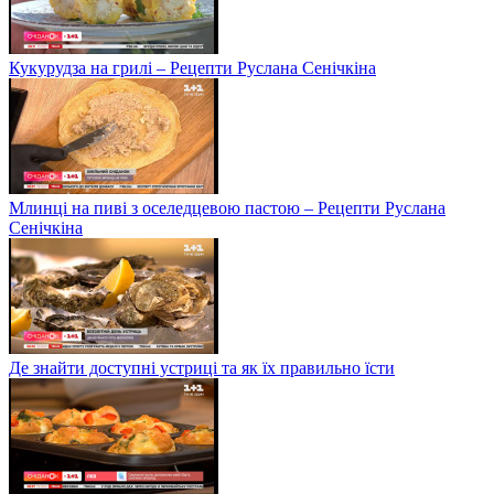
Кукурудза на грилі – Рецепти Руслана Сенічкіна
Млинці на пиві з оселедцевою пастою – Рецепти Руслана
Сенічкіна
Де знайти доступні устриці та як їх правильно їсти