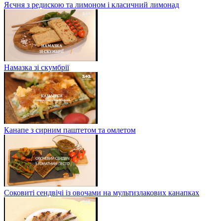
Яєчня з редискою та лимоном і класичний лимонад
Намазка зі скумбрії
Канапе з сирним паштетом та омлетом
Соковиті сендвічі із овочами на мультизлакових канапках