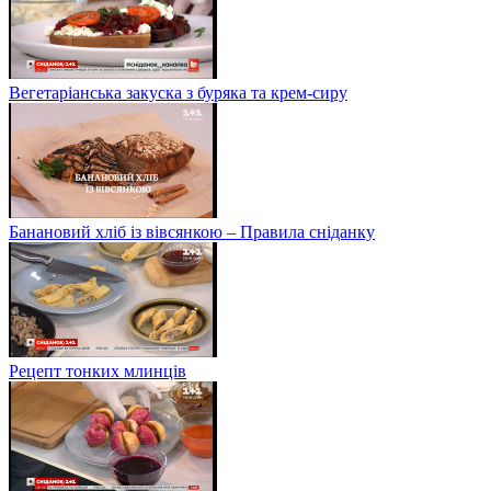
Вегетаріанська закуска з буряка та крем-сиру
Банановий хліб із вівсянкою – Правила сніданку
Рецепт тонких млинців