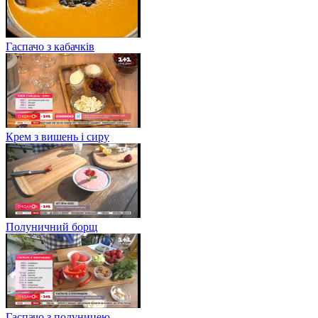
Гаспачо з кабачків
Крем з вишень і сиру
Полуничний борщ
Гаспачо з полуницею