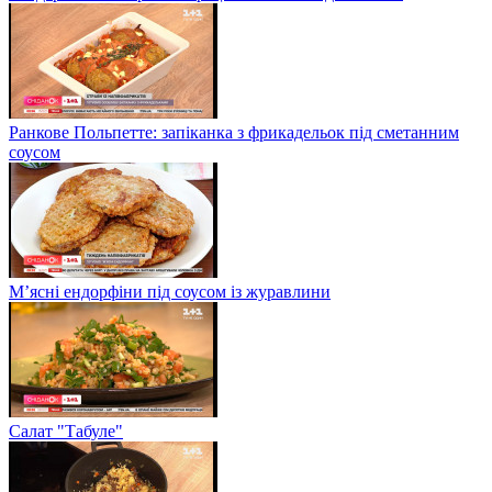
Ранкове Польпетте: запіканка з фрикадельок під сметанним
соусом
М’ясні ендорфіни під соусом із журавлини
Салат "Табуле"