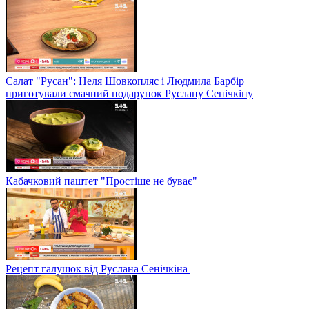
Салат "Русан": Неля Шовкопляс і Людмила Барбір
приготували смачний подарунок Руслану Сенічкіну
Кабачковий паштет "Простіше не буває"
Рецепт галушок від Руслана Сенічкіна