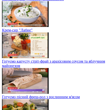
Крем-сир "Лабне"
Готуємо капусту стріт-фрай з арахісовим соусом та яблучним
майонезом
Готуємо пісний фреш-рол з рослинним м'ясом