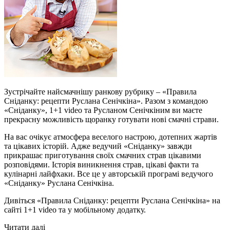
Зустрічайте найсмачнішу ранкову рубрику – «Правила
Сніданку: рецепти Руслана Сенічкіна». Разом з командою
«Сніданку», 1+1 video та Русланом Сенічкіним ви маєте
прекрасну можливість щоранку готувати нові смачні страви.
На вас очікує атмосфера веселого настрою, дотепних жартів
та цікавих історій. Адже ведучий «Сніданку» завжди
прикрашає приготування своїх смачних страв цікавими
розповідями. Історія виникнення страв, цікаві факти та
кулінарні лайфхаки. Все це у авторській програмі ведучого
«Сніданку» Руслана Сенічкіна.
Дивіться «Правила Сніданку: рецепти Руслана Сенічкіна» на
сайті 1+1 video та у мобільному додатку.
Читати далі