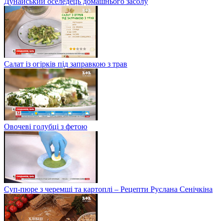
Дунайський оселедець домашнього засолу
Салат із огірків під заправкою з трав
Овочеві голубці з фетою
Суп-пюре з черемші та картоплі – Рецепти Руслана Сенічкіна