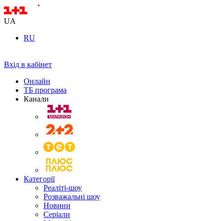
UA
RU
Вхід в кабінет
Онлайн
ТБ програма
Канали
Категорії
Реаліті-шоу
Розважальні шоу
Новини
Серіали