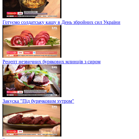
Готуємо солдатську кашу в День збройних сил України
Рецепт незвичних бурякових млинців з сиром
Закуска "Під бурячковим хутром"