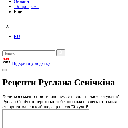
Онлайн
ТБ програма
Еще
UA
RU
Відкрити у додатку
Рецепти Руслана Сенічкіна
Хочеться смачно поїсти, але немає ні сил, ні часу готувати?
Руслан Сенічкін переконає тебе, що кожен з легкістю може
створити маленький шедевр на своїй кухні!