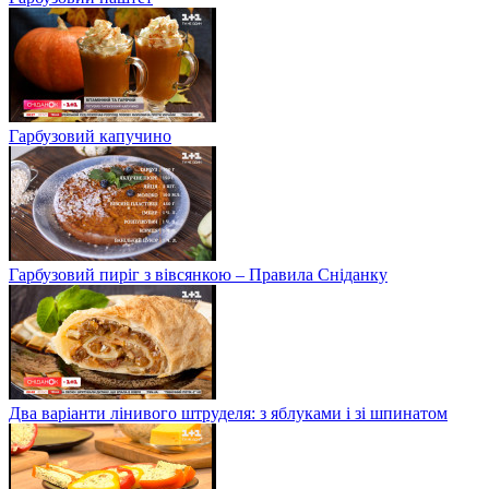
Гарбузовий капучино
Гарбузовий пиріг з вівсянкою – Правила Сніданку
Два варіанти лінивого штруделя: з яблуками і зі шпинатом