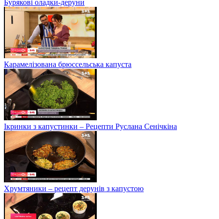
Бурякові оладки-деруни
Карамелізована брюссельська капуста
Ікринки з капустинки – Рецепти Руслана Сенічкіна
Хрумтяники – рецепт дерунів з капустою