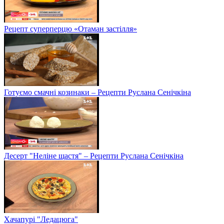
Рецепт суперперцю «Отаман застілля»
Готуємо смачні козинаки – Рецепти Руслана Сенічкіна
Десерт "Неліне щастя" – Рецепти Руслана Сенічкіна
Хачапурі "Ледацюга"