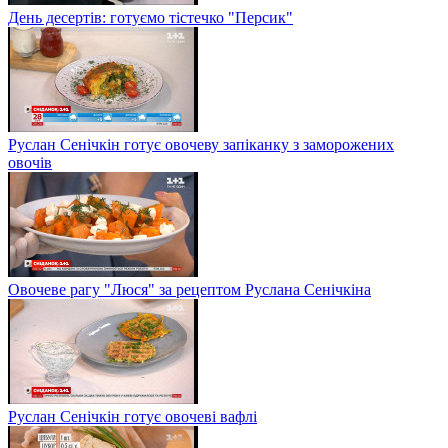
День десертів: готуємо тістечко "Персик"
Руслан Сенічкін готує овочеву запіканку з заморожених
овочів
Овочеве рагу "Люся" за рецептом Руслана Сенічкіна
Руслан Сенічкін готує овочеві вафлі