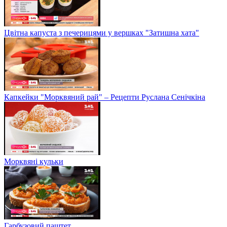
Цвітна капуста з печерицями у вершках "Затишна хата"
Капкейки "Морквяний рай" – Рецепти Руслана Сенічкіна
Морквяні кульки
Гарбузовий паштет