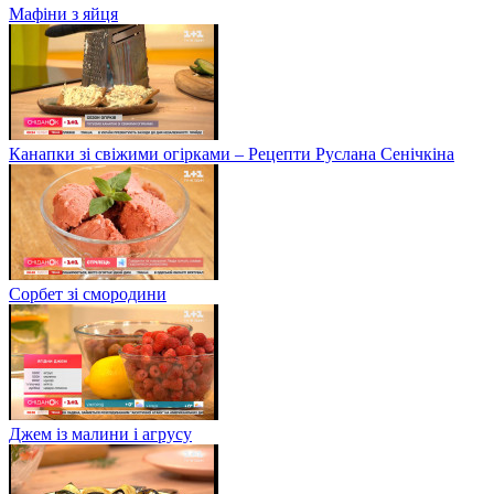
Мафіни з яйця
Канапки зі свіжими огірками – Рецепти Руслана Сенічкіна
Сорбет зі смородини
Джем із малини і агрусу