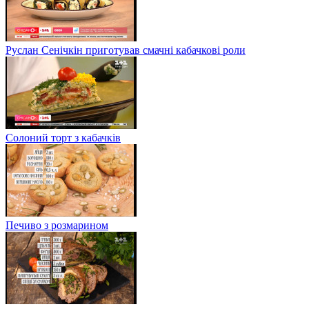
Руслан Сенічкін приготував смачні кабачкові роли
Солоний торт з кабачків
Печиво з розмарином