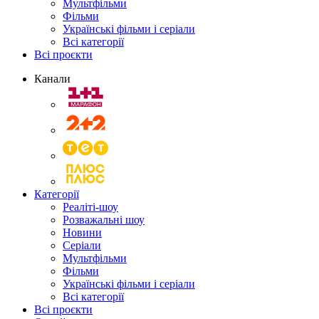
Мультфільми
Фільми
Українські фільми і серіали
Всі категорії
Всі проєкти
Канали
Категорії
Реаліті-шоу
Розважальні шоу
Новини
Серіали
Мультфільми
Фільми
Українські фільми і серіали
Всі категорії
Всі проєкти