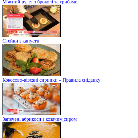
М'ясний рулет з броколі та грибами
Стейки з капусти
Кокосово-вівсяні сирники – Правила сніданку
Запечені абрикоси з козячим сиром