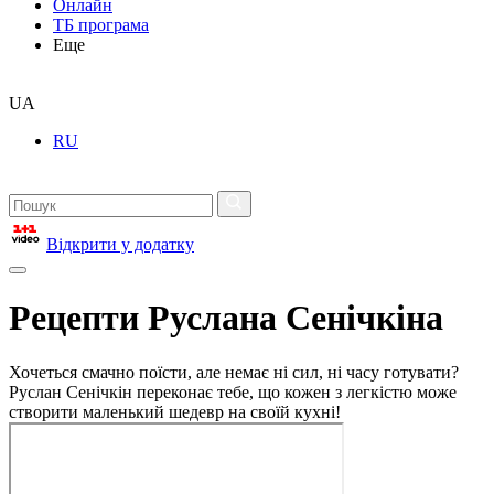
Онлайн
ТБ програма
Еще
UA
RU
Відкрити у додатку
Рецепти Руслана Сенічкіна
Хочеться смачно поїсти, але немає ні сил, ні часу готувати?
Руслан Сенічкін переконає тебе, що кожен з легкістю може
створити маленький шедевр на своїй кухні!