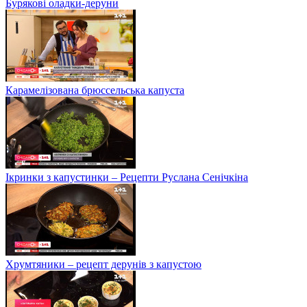
Бурякові оладки-деруни
Карамелізована брюссельська капуста
Ікринки з капустинки – Рецепти Руслана Сенічкіна
Хрумтяники – рецепт дерунів з капустою