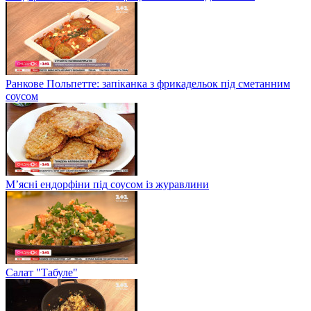
Ранкове Польпетте: запіканка з фрикадельок під сметанним
соусом
М’ясні ендорфіни під соусом із журавлини
Салат "Табуле"