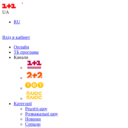
UA
RU
Вхід в кабінет
Онлайн
ТБ програма
Канали
Категорії
Реаліті-шоу
Розважальні шоу
Новини
Серіали