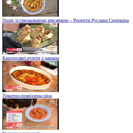
Пиріг із грильованою вівсянкою – Рецепти Руслана Сенічкіна
Картопляні рулети з лаваша
Томатно-помідорна піца