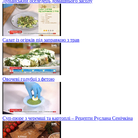
Дунайський оселедець домашнього засолу
Салат із огірків під заправкою з трав
Овочеві голубці з фетою
Суп-пюре з черемші та картоплі – Рецепти Руслана Сенічкіна