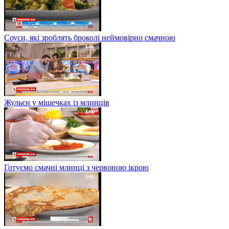
Соуси, які зроблять броколі неймовірно смачною
Жульєн у мішечках із млинців
Готуємо смачні млинці з червоною ікрою