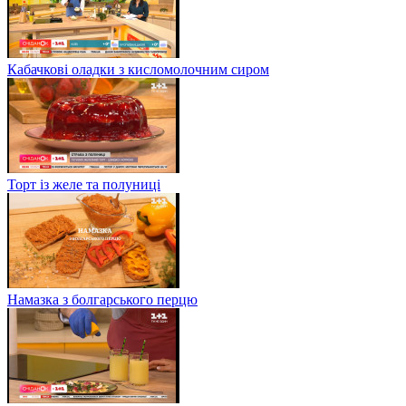
Кабачкові оладки з кисломолочним сиром
Торт із желе та полуниці
Намазка з болгарського перцю