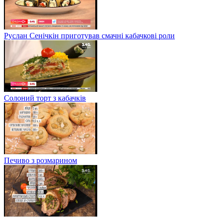
Руслан Сенічкін приготував смачні кабачкові роли
Солоний торт з кабачків
Печиво з розмарином