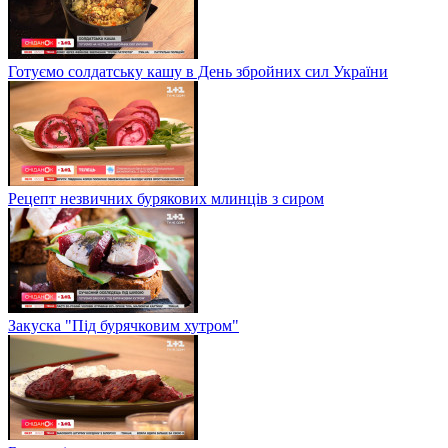
Готуємо солдатську кашу в День збройних сил України
Рецепт незвичних бурякових млинців з сиром
Закуска "Під бурячковим хутром"