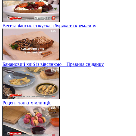
Вегетаріанська закуска з буряка та крем-сиру
Банановий хліб із вівсянкою – Правила сніданку
Рецепт тонких млинців