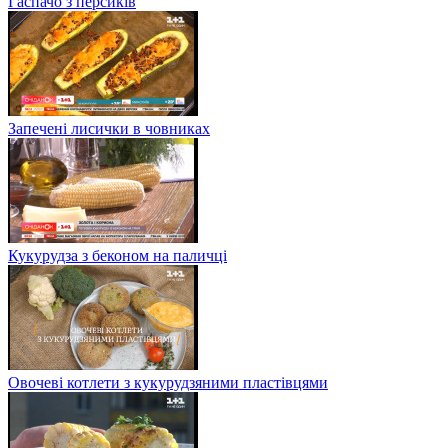
Гаспачо з персиків
Запечені лисички в човниках
Кукурудза з беконом на паличці
Овочеві котлети з кукурудзяними пластівцями