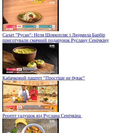
Салат "Русан": Неля Шовкопляс і Людмила Барбір
приготували смачний подарунок Руслану Сенічкіну
Кабачковий паштет "Простіше не буває"
Рецепт галушок від Руслана Сенічкіна