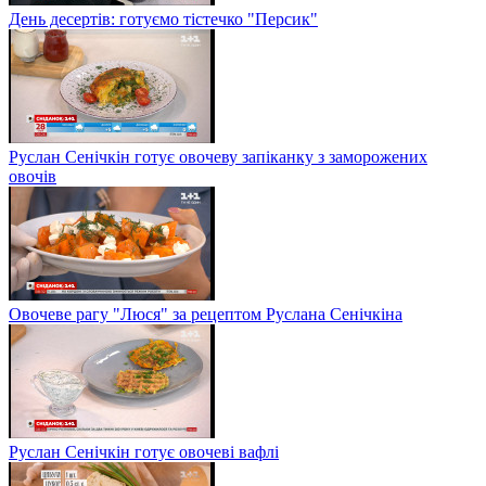
День десертів: готуємо тістечко "Персик"
Руслан Сенічкін готує овочеву запіканку з заморожених
овочів
Овочеве рагу "Люся" за рецептом Руслана Сенічкіна
Руслан Сенічкін готує овочеві вафлі