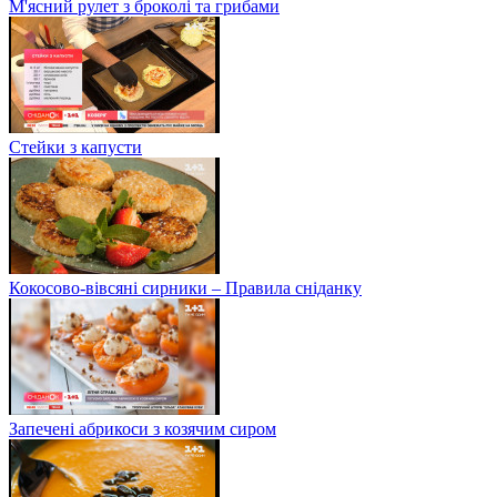
М'ясний рулет з броколі та грибами
Стейки з капусти
Кокосово-вівсяні сирники – Правила сніданку
Запечені абрикоси з козячим сиром