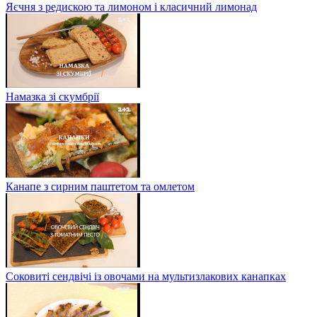
Яєчня з редискою та лимоном і класичний лимонад
Намазка зі скумбрії
Канапе з сирним паштетом та омлетом
Соковиті сендвічі із овочами на мультизлакових канапках