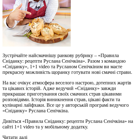
Зустрічайте найсмачнішу ранкову рубрику – «Правила
Сніданку: рецепти Руслана Сенічкіна». Разом з командою
«Сніданку», 1+1 video та Русланом Сенічкіним ви маєте
прекрасну можливість щоранку готувати нові смачні страви.
На вас очікує атмосфера веселого настрою, дотепних жартів
та цікавих історій. Адже ведучий «Сніданку» завжди
прикрашає приготування своїх смачних страв цікавими
розповідями. Історія виникнення страв, цікаві факти та
кулінарні лайфхаки. Все це у авторській програмі ведучого
«Сніданку» Руслана Сенічкіна.
Дивіться «Правила Сніданку: рецепти Руслана Сенічкіна» на
сайті 1+1 video та у мобільному додатку.
Читати далі