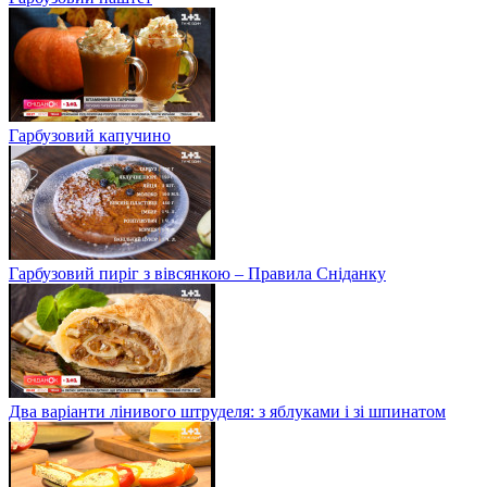
Гарбузовий капучино
Гарбузовий пиріг з вівсянкою – Правила Сніданку
Два варіанти лінивого штруделя: з яблуками і зі шпинатом