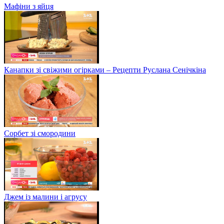
Мафіни з яйця
Канапки зі свіжими огірками – Рецепти Руслана Сенічкіна
Сорбет зі смородини
Джем із малини і агрусу