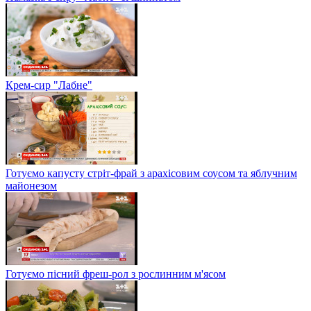
Крем-сир "Лабне"
Готуємо капусту стріт-фрай з арахісовим соусом та яблучним
майонезом
Готуємо пісний фреш-рол з рослинним м'ясом