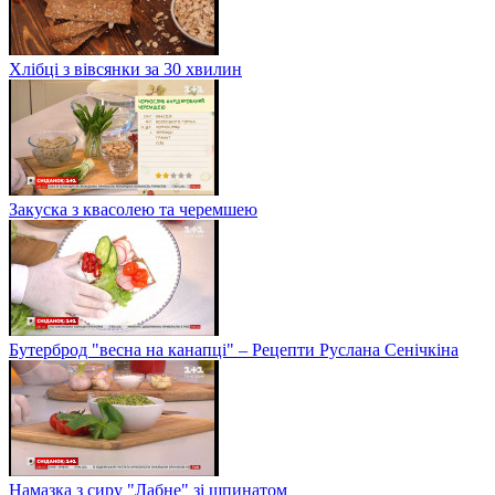
Хлібці з вівсянки за 30 хвилин
Закуска з квасолею та черемшею
Бутерброд "весна на канапці" – Рецепти Руслана Сенічкіна
Намазка з сиру "Лабне" зі шпинатом