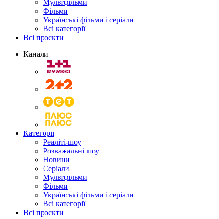
Мультфільми
Фільми
Українські фільми і серіали
Всі категорії
Всі проєкти
Канали
Категорії
Реаліті-шоу
Розважальні шоу
Новини
Серіали
Мультфільми
Фільми
Українські фільми і серіали
Всі категорії
Всі проєкти