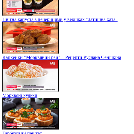
Цвітна капуста з печерицями у вершках "Затишна хата"
Капкейки "Морквяний рай" – Рецепти Руслана Сенічкіна
Морквяні кульки
Гарбузовий паштет