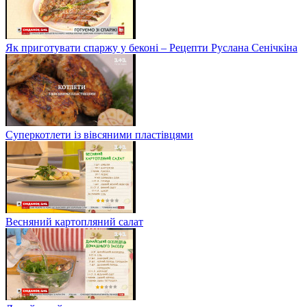
Як приготувати спаржу у беконі – Рецепти Руслана Сенічкіна
Суперкотлети із вівсяними пластівцями
Весняний картопляний салат