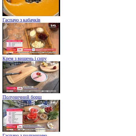
Гаспачо з кабачків
Крем з вишень і сиру
Полуничний борщ
Гаспачо з полуницею