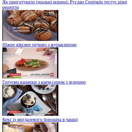
Як приготувати ідеальні млинці: Руслан Сенічкін тестує різні
рецепти
Ніжне вівсяне печиво з журавлиною
Готуємо канапки з крем-сиром з зеленню
Кекс із мигдалевого борошна в чашці