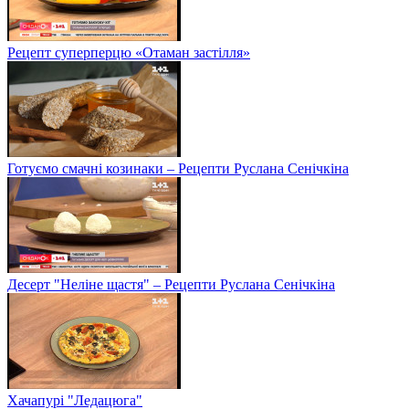
Рецепт суперперцю «Отаман застілля»
Готуємо смачні козинаки – Рецепти Руслана Сенічкіна
Десерт "Неліне щастя" – Рецепти Руслана Сенічкіна
Хачапурі "Ледацюга"