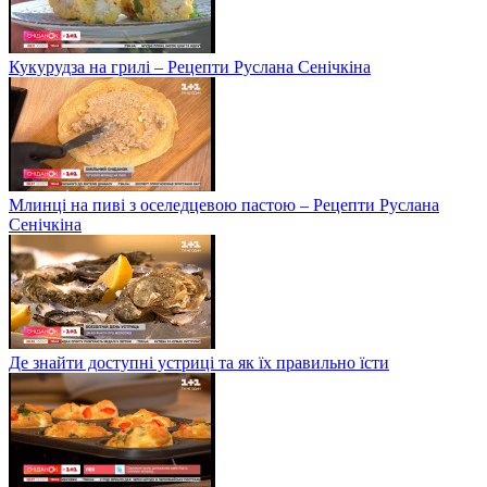
Кукурудза на грилі – Рецепти Руслана Сенічкіна
Млинці на пиві з оселедцевою пастою – Рецепти Руслана
Сенічкіна
Де знайти доступні устриці та як їх правильно їсти