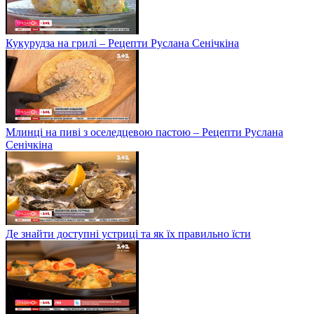
Кукурудза на грилі – Рецепти Руслана Сенічкіна
Млинці на пиві з оселедцевою пастою – Рецепти Руслана
Сенічкіна
Де знайти доступні устриці та як їх правильно їсти