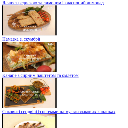
Яєчня з редискою та лимоном і класичний лимонад
Намазка зі скумбрії
Канапе з сирним паштетом та омлетом
Соковиті сендвічі із овочами на мультизлакових канапках