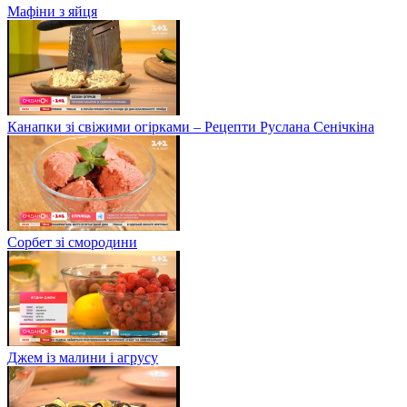
Мафіни з яйця
Канапки зі свіжими огірками – Рецепти Руслана Сенічкіна
Сорбет зі смородини
Джем із малини і агрусу