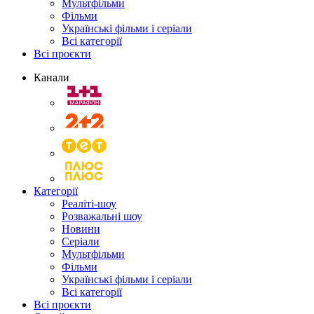
Мультфільми
Фільми
Українські фільми і серіали
Всі категорії
Всі проєкти
Канали
Категорії
Реаліті-шоу
Розважальні шоу
Новини
Серіали
Мультфільми
Фільми
Українські фільми і серіали
Всі категорії
Всі проєкти