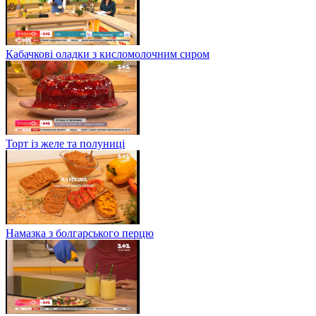
Кабачкові оладки з кисломолочним сиром
Торт із желе та полуниці
Намазка з болгарського перцю