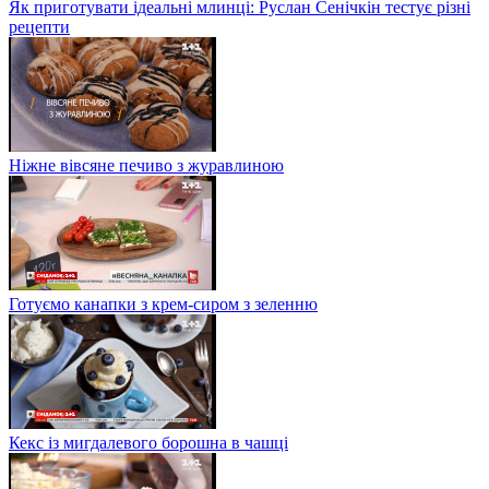
Як приготувати ідеальні млинці: Руслан Сенічкін тестує різні
рецепти
Ніжне вівсяне печиво з журавлиною
Готуємо канапки з крем-сиром з зеленню
Кекс із мигдалевого борошна в чашці