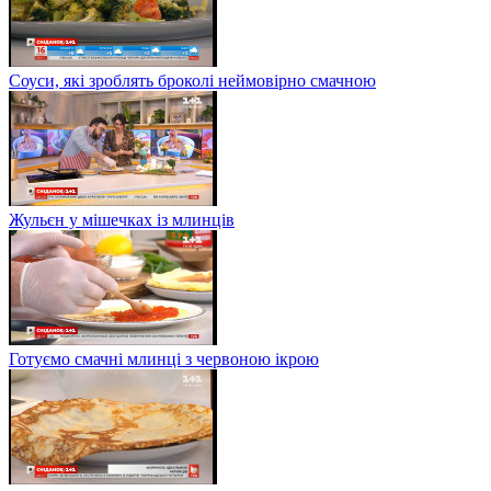
Соуси, які зроблять броколі неймовірно смачною
Жульєн у мішечках із млинців
Готуємо смачні млинці з червоною ікрою