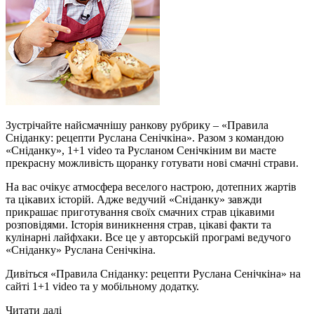
Зустрічайте найсмачнішу ранкову рубрику – «Правила
Сніданку: рецепти Руслана Сенічкіна». Разом з командою
«Сніданку», 1+1 video та Русланом Сенічкіним ви маєте
прекрасну можливість щоранку готувати нові смачні страви.
На вас очікує атмосфера веселого настрою, дотепних жартів
та цікавих історій. Адже ведучий «Сніданку» завжди
прикрашає приготування своїх смачних страв цікавими
розповідями. Історія виникнення страв, цікаві факти та
кулінарні лайфхаки. Все це у авторській програмі ведучого
«Сніданку» Руслана Сенічкіна.
Дивіться «Правила Сніданку: рецепти Руслана Сенічкіна» на
сайті 1+1 video та у мобільному додатку.
Читати далі