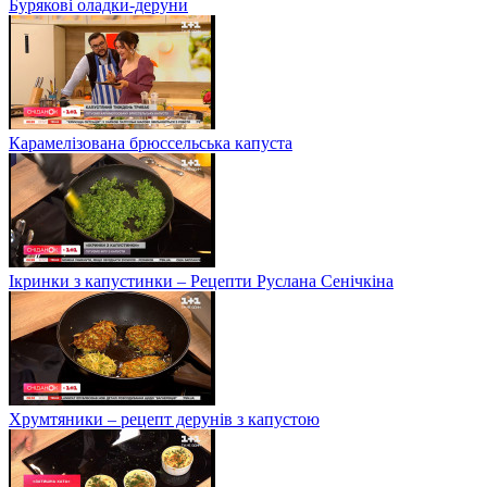
Бурякові оладки-деруни
Карамелізована брюссельська капуста
Ікринки з капустинки – Рецепти Руслана Сенічкіна
Хрумтяники – рецепт дерунів з капустою