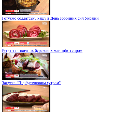
Готуємо солдатську кашу в День збройних сил України
Рецепт незвичних бурякових млинців з сиром
Закуска "Під бурячковим хутром"