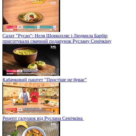
Салат "Русан": Неля Шовкопляс і Людмила Барбір
приготували смачний подарунок Руслану Сенічкіну
Кабачковий паштет "Простіше не буває"
Рецепт галушок від Руслана Сенічкіна