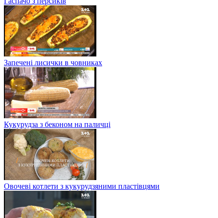
Гаспачо з персиків
Запечені лисички в човниках
Кукурудза з беконом на паличці
Овочеві котлети з кукурудзяними пластівцями