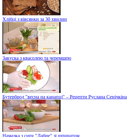
Хлібці з вівсянки за 30 хвилин
Закуска з квасолею та черемшею
Бутерброд "весна на канапці" – Рецепти Руслана Сенічкіна
Намазка з сиру "Лабне" зі шпинатом