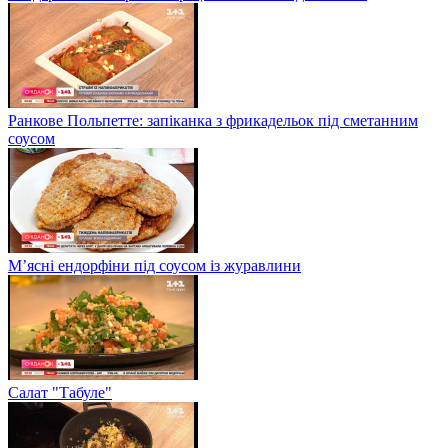
Ранкове Польпетте: запіканка з фрикадельок під сметанним
соусом
М’ясні ендорфіни під соусом із журавлини
Салат "Табуле"