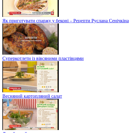
Як приготувати спаржу у беконі – Рецепти Руслана Сенічкіна
Суперкотлети із вівсяними пластівцями
Весняний картопляний салат