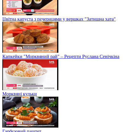
Цвітна капуста з печерицями у вершках "Затишна хата"
Капкейки "Морквяний рай" – Рецепти Руслана Сенічкіна
Морквяні кульки
Гарбузовий паштет