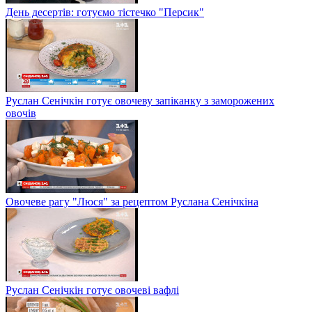
День десертів: готуємо тістечко "Персик"
Руслан Сенічкін готує овочеву запіканку з заморожених
овочів
Овочеве рагу "Люся" за рецептом Руслана Сенічкіна
Руслан Сенічкін готує овочеві вафлі