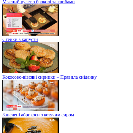
М'ясний рулет з броколі та грибами
Стейки з капусти
Кокосово-вівсяні сирники – Правила сніданку
Запечені абрикоси з козячим сиром