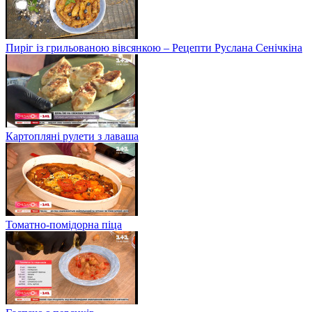
Пиріг із грильованою вівсянкою – Рецепти Руслана Сенічкіна
Картопляні рулети з лаваша
Томатно-помідорна піца