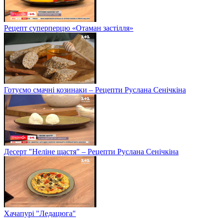
Рецепт суперперцю «Отаман застілля»
Готуємо смачні козинаки – Рецепти Руслана Сенічкіна
Десерт "Неліне щастя" – Рецепти Руслана Сенічкіна
Хачапурі "Ледацюга"