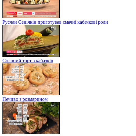
Руслан Сенічкін приготував смачні кабачкові роли
Солоний торт з кабачків
Печиво з розмарином