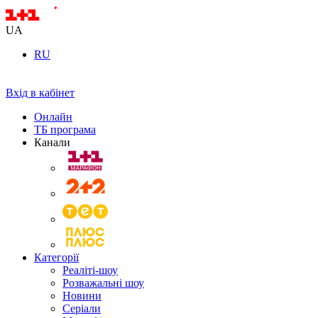
UA
RU
Вхід в кабінет
Онлайн
ТБ програма
Канали
Категорії
Реаліті-шоу
Розважальні шоу
Новини
Серіали