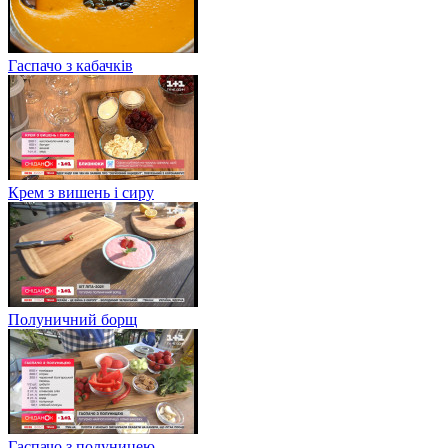
Гаспачо з кабачків
Крем з вишень і сиру
Полуничний борщ
Гаспачо з полуницею