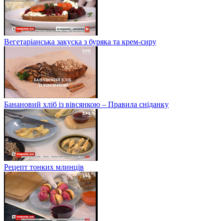
Вегетаріанська закуска з буряка та крем-сиру
Банановий хліб із вівсянкою – Правила сніданку
Рецепт тонких млинців