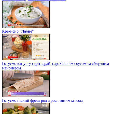
Крем-сир "Лабне"
Готуємо капусту стріт-фрай з арахісовим соусом та яблучним
майонезом
Готуємо пісний фреш-рол з рослинним м'ясом