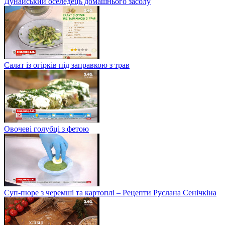
Дунайський оселедець домашнього засолу
Салат із огірків під заправкою з трав
Овочеві голубці з фетою
Суп-пюре з черемші та картоплі – Рецепти Руслана Сенічкіна