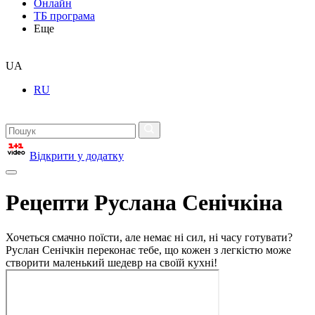
Онлайн
ТБ програма
Еще
UA
RU
Відкрити у додатку
Рецепти Руслана Сенічкіна
Хочеться смачно поїсти, але немає ні сил, ні часу готувати?
Руслан Сенічкін переконає тебе, що кожен з легкістю може
створити маленький шедевр на своїй кухні!