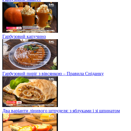
Гарбузовий капучино
Гарбузовий пиріг з вівсянкою – Правила Сніданку
Два варіанти лінивого штруделя: з яблуками і зі шпинатом