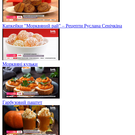
Капкейки "Морквяний рай" – Рецепти Руслана Сенічкіна
Морквяні кульки
Гарбузовий паштет