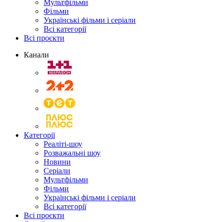
Мультфільми
Фільми
Українські фільми і серіали
Всі категорії
Всі проєкти
Канали
Категорії
Реаліті-шоу
Розважальні шоу
Новини
Серіали
Мультфільми
Фільми
Українські фільми і серіали
Всі категорії
Всі проєкти