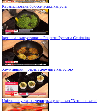
Карамелізована брюссельська капуста
Ікринки з капустинки – Рецепти Руслана Сенічкіна
Хрумтяники – рецепт дерунів з капустою
Цвітна капуста з печерицями у вершках "Затишна хата"