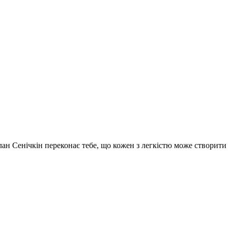
услан Сенічкін переконає тебе, що кожен з легкістю може створит