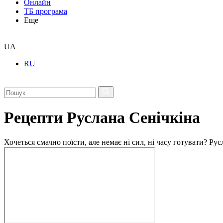
Онлайн
ТБ програма
Еще
UA
RU
Рецепти Руслана Сенічкіна
Хочеться смачно поїсти, але немає ні сил, ні часу готувати? Р