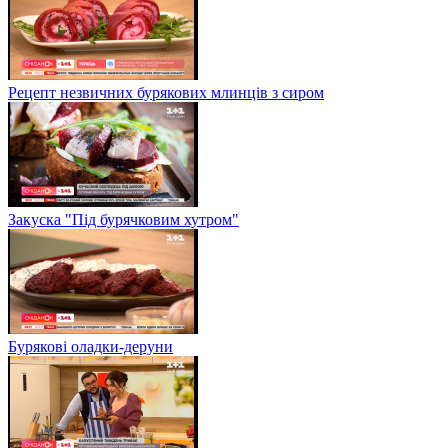
Рецепт незвичних бурякових млинців з сиром
Закуска "Під бурячковим хутром"
Бурякові оладки-деруни