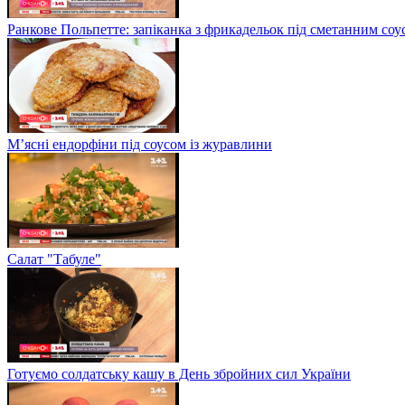
Ранкове Польпетте: запіканка з фрикадельок під сметанним соу
М’ясні ендорфіни під соусом із журавлини
Салат "Табуле"
Готуємо солдатську кашу в День збройних сил України