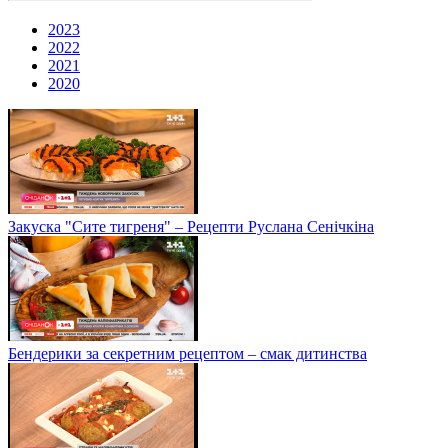
2023
2022
2021
2020
Закуска "Сите тигреня" – Рецепти Руслана Сенічкіна
Бендерики за секретним рецептом – смак дитинства