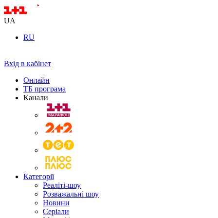
UA
RU
Вхід в кабінет
Онлайн
ТБ програма
Канали
Категорії
Реаліті-шоу
Розважальні шоу
Новини
Серіали