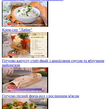
Крем-сир "Лабне"
Готуємо капусту стріт-фрай з арахісовим соусом та яблучним
майонезом
Готуємо пісний фреш-рол з рослинним м'ясом