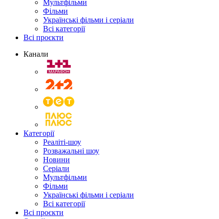
Мультфільми
Фільми
Українські фільми і серіали
Всі категорії
Всі проєкти
Канали
Категорії
Реаліті-шоу
Розважальні шоу
Новини
Серіали
Мультфільми
Фільми
Українські фільми і серіали
Всі категорії
Всі проєкти