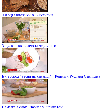
Хлібці з вівсянки за 30 хвилин
Закуска з квасолею та черемшею
Бутерброд "весна на канапці" – Рецепти Руслана Сенічкіна
Намазка з сиру "Лабне" зі шпинатом