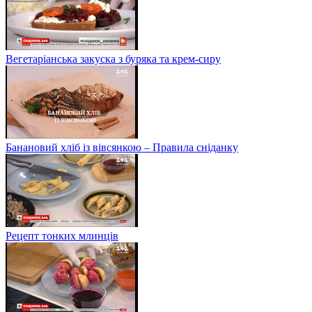
Вегетаріанська закуска з буряка та крем-сиру
Банановий хліб із вівсянкою – Правила сніданку
Рецепт тонких млинців