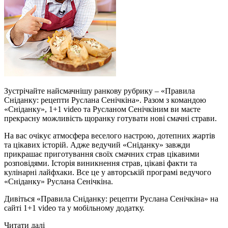
Зустрічайте найсмачнішу ранкову рубрику – «Правила
Сніданку: рецепти Руслана Сенічкіна». Разом з командою
«Сніданку», 1+1 video та Русланом Сенічкіним ви маєте
прекрасну можливість щоранку готувати нові смачні страви.
На вас очікує атмосфера веселого настрою, дотепних жартів
та цікавих історій. Адже ведучий «Сніданку» завжди
прикрашає приготування своїх смачних страв цікавими
розповідями. Історія виникнення страв, цікаві факти та
кулінарні лайфхаки. Все це у авторській програмі ведучого
«Сніданку» Руслана Сенічкіна.
Дивіться «Правила Сніданку: рецепти Руслана Сенічкіна» на
сайті 1+1 video та у мобільному додатку.
Читати далі