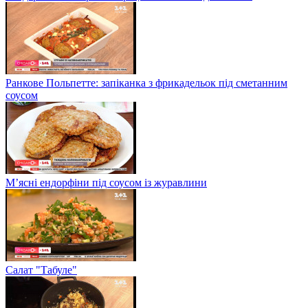
Ранкове Польпетте: запіканка з фрикадельок під сметанним
соусом
М’ясні ендорфіни під соусом із журавлини
Салат "Табуле"