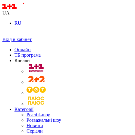
UA
RU
Вхід в кабінет
Онлайн
ТБ програма
Канали
Категорії
Реаліті-шоу
Розважальні шоу
Новини
Серіали