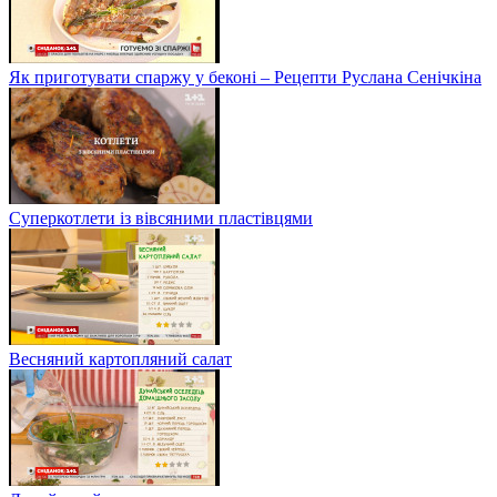
Як приготувати спаржу у беконі – Рецепти Руслана Сенічкіна
Суперкотлети із вівсяними пластівцями
Весняний картопляний салат