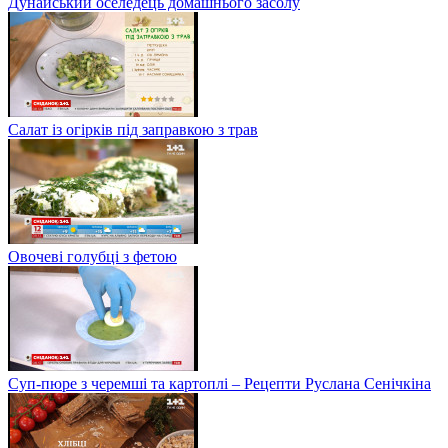
Дунайський оселедець домашнього засолу
Салат із огірків під заправкою з трав
Овочеві голубці з фетою
Суп-пюре з черемші та картоплі – Рецепти Руслана Сенічкіна