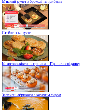
М'ясний рулет з броколі та грибами
Стейки з капусти
Кокосово-вівсяні сирники – Правила сніданку
Запечені абрикоси з козячим сиром