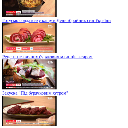
Готуємо солдатську кашу в День збройних сил України
Рецепт незвичних бурякових млинців з сиром
Закуска "Під бурячковим хутром"