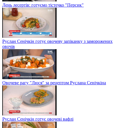
День десертів: готуємо тістечко "Персик"
Руслан Сенічкін готує овочеву запіканку з заморожених
овочів
Овочеве рагу "Люся" за рецептом Руслана Сенічкіна
Руслан Сенічкін готує овочеві вафлі