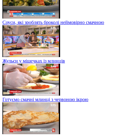
Соуси, які зроблять броколі неймовірно смачною
Жульєн у мішечках із млинців
Готуємо смачні млинці з червоною ікрою