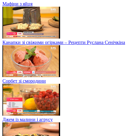
Мафіни з яйця
Канапки зі свіжими огірками – Рецепти Руслана Сенічкіна
Сорбет зі смородини
Джем із малини і агрусу