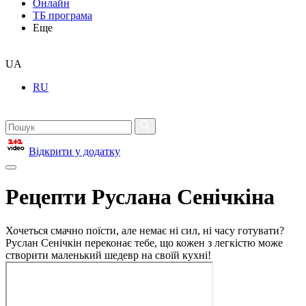
Онлайн
ТБ програма
Еще
UA
RU
Відкрити у додатку
Рецепти Руслана Сенічкіна
Хочеться смачно поїсти, але немає ні сил, ні часу готувати?
Руслан Сенічкін переконає тебе, що кожен з легкістю може
створити маленький шедевр на своїй кухні!