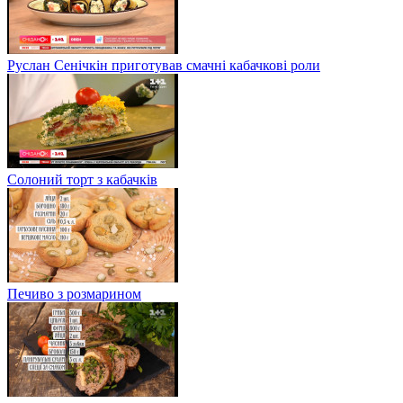
Руслан Сенічкін приготував смачні кабачкові роли
Солоний торт з кабачків
Печиво з розмарином