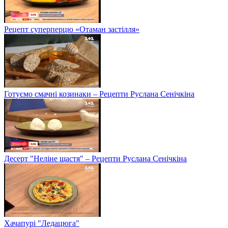
Рецепт суперперцю «Отаман застілля»
Готуємо смачні козинаки – Рецепти Руслана Сенічкіна
Десерт "Неліне щастя" – Рецепти Руслана Сенічкіна
Хачапурі "Ледацюга"