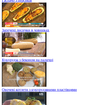
Гаспачо з персиків
Запечені лисички в човниках
Кукурудза з беконом на паличці
Овочеві котлети з кукурудзяними пластівцями