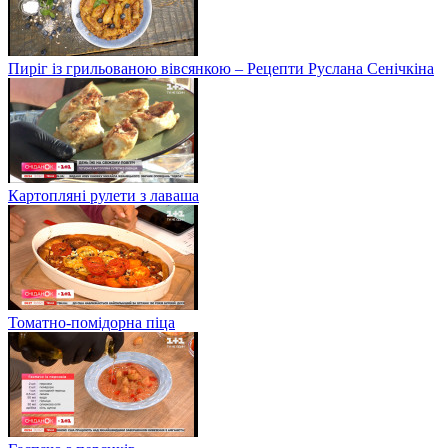
Пиріг із грильованою вівсянкою – Рецепти Руслана Сенічкіна
Картопляні рулети з лаваша
Томатно-помідорна піца