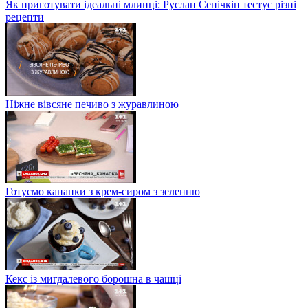
Як приготувати ідеальні млинці: Руслан Сенічкін тестує різні
рецепти
Ніжне вівсяне печиво з журавлиною
Готуємо канапки з крем-сиром з зеленню
Кекс із мигдалевого борошна в чашці