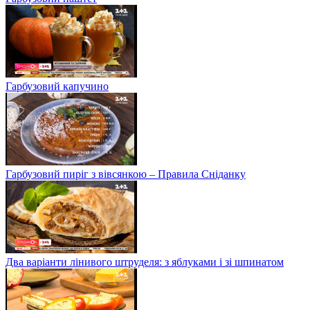
Гарбузовий капучино
Гарбузовий пиріг з вівсянкою – Правила Сніданку
Два варіанти лінивого штруделя: з яблуками і зі шпинатом