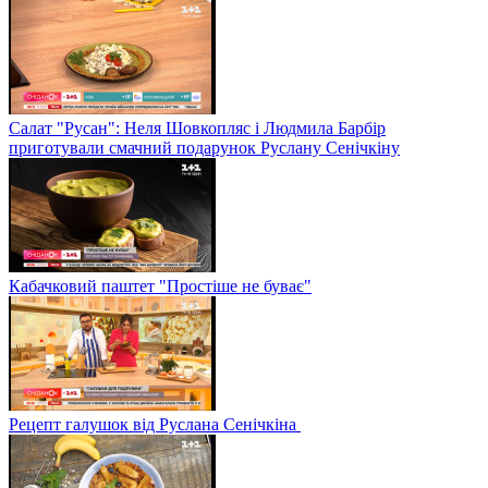
Салат "Русан": Неля Шовкопляс і Людмила Барбір
приготували смачний подарунок Руслану Сенічкіну
Кабачковий паштет "Простіше не буває"
Рецепт галушок від Руслана Сенічкіна