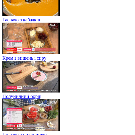
Гаспачо з кабачків
Крем з вишень і сиру
Полуничний борщ
Гаспачо з полуницею