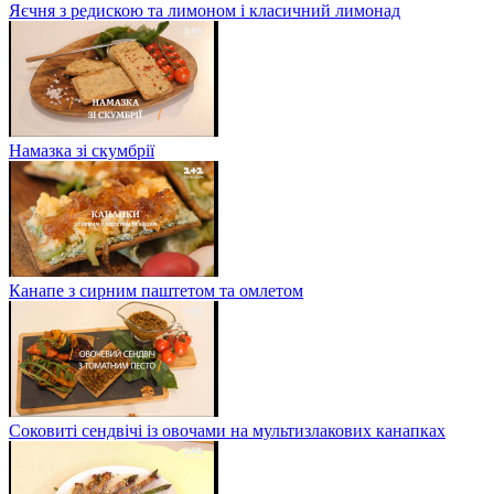
Яєчня з редискою та лимоном і класичний лимонад
Намазка зі скумбрії
Канапе з сирним паштетом та омлетом
Соковиті сендвічі із овочами на мультизлакових канапках