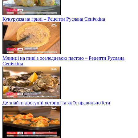
Кукурудза на грилі – Рецепти Руслана Сенічкіна
Млинці на пиві з оселедцевою пастою – Рецепти Руслана
Сенічкіна
Де знайти доступні устриці та як їх правильно їсти