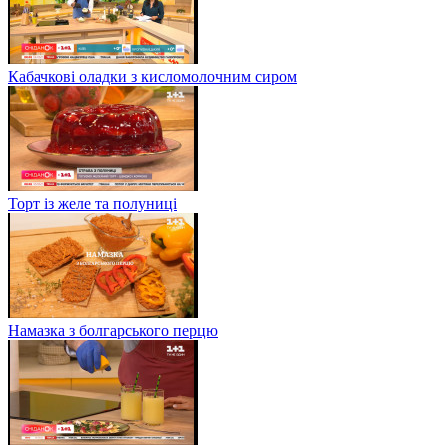
Кабачкові оладки з кисломолочним сиром
Торт із желе та полуниці
Намазка з болгарського перцю