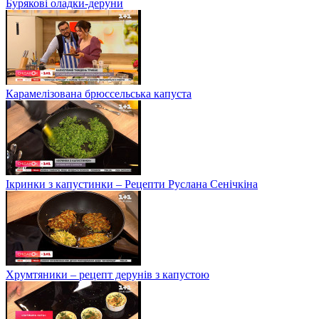
Бурякові оладки-деруни
Карамелізована брюссельська капуста
Ікринки з капустинки – Рецепти Руслана Сенічкіна
Хрумтяники – рецепт дерунів з капустою