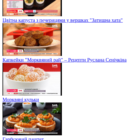
Цвітна капуста з печерицями у вершках "Затишна хата"
Капкейки "Морквяний рай" – Рецепти Руслана Сенічкіна
Морквяні кульки
Гарбузовий паштет