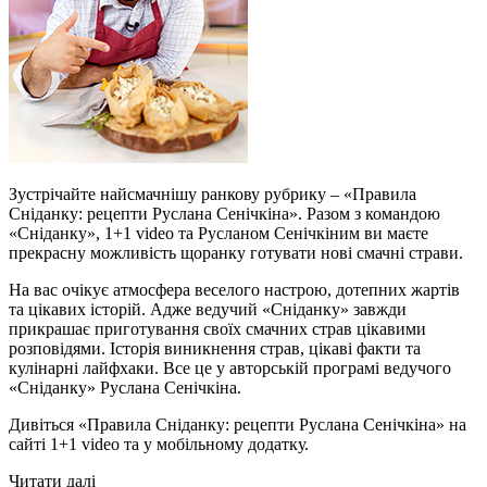
Зустрічайте найсмачнішу ранкову рубрику – «Правила
Сніданку: рецепти Руслана Сенічкіна». Разом з командою
«Сніданку», 1+1 video та Русланом Сенічкіним ви маєте
прекрасну можливість щоранку готувати нові смачні страви.
На вас очікує атмосфера веселого настрою, дотепних жартів
та цікавих історій. Адже ведучий «Сніданку» завжди
прикрашає приготування своїх смачних страв цікавими
розповідями. Історія виникнення страв, цікаві факти та
кулінарні лайфхаки. Все це у авторській програмі ведучого
«Сніданку» Руслана Сенічкіна.
Дивіться «Правила Сніданку: рецепти Руслана Сенічкіна» на
сайті 1+1 video та у мобільному додатку.
Читати далі