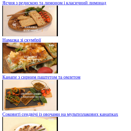
Яєчня з редискою та лимоном і класичний лимонад
Намазка зі скумбрії
Канапе з сирним паштетом та омлетом
Соковиті сендвічі із овочами на мультизлакових канапках