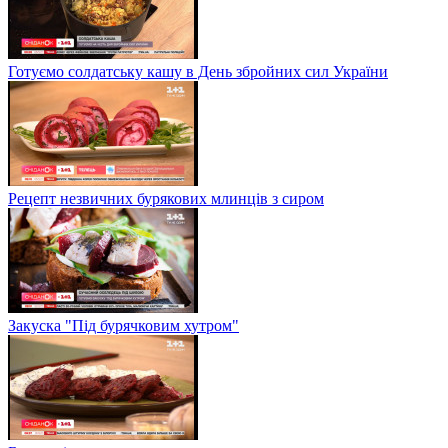
Готуємо солдатську кашу в День збройних сил України
Рецепт незвичних бурякових млинців з сиром
Закуска "Під бурячковим хутром"