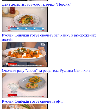
День десертів: готуємо тістечко "Персик"
Руслан Сенічкін готує овочеву запіканку з заморожених
овочів
Овочеве рагу "Люся" за рецептом Руслана Сенічкіна
Руслан Сенічкін готує овочеві вафлі