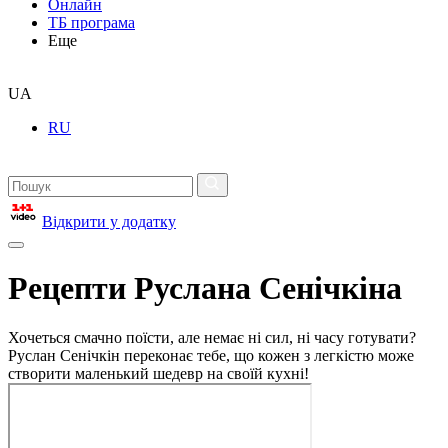
Онлайн
ТБ програма
Еще
UA
RU
Відкрити у додатку
Рецепти Руслана Сенічкіна
Хочеться смачно поїсти, але немає ні сил, ні часу готувати?
Руслан Сенічкін переконає тебе, що кожен з легкістю може
створити маленький шедевр на своїй кухні!