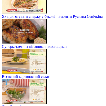
Як приготувати спаржу у беконі – Рецепти Руслана Сенічкіна
Суперкотлети із вівсяними пластівцями
Весняний картопляний салат