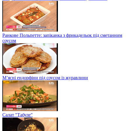
Ранкове Польпетте: запіканка з фрикадельок під сметанним
соусом
М’ясні ендорфіни під соусом із журавлини
Салат "Табуле"