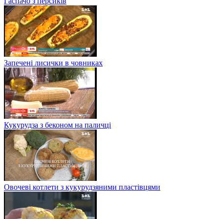
Гаспачо з персиків
Запечені лисички в човниках
Кукурудза з беконом на паличці
Овочеві котлети з кукурудзяними пластівцями