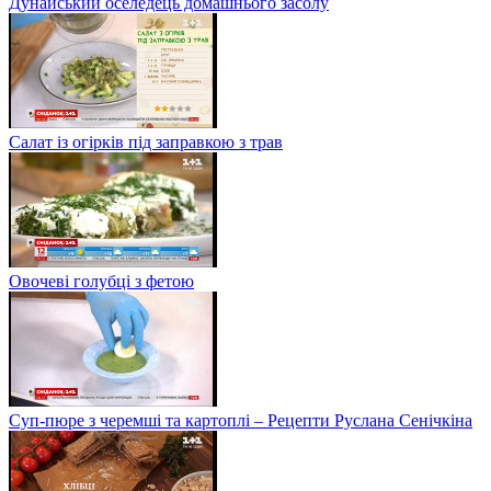
Дунайський оселедець домашнього засолу
Салат із огірків під заправкою з трав
Овочеві голубці з фетою
Суп-пюре з черемші та картоплі – Рецепти Руслана Сенічкіна