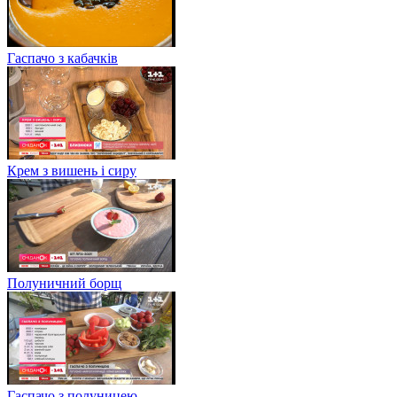
Гаспачо з кабачків
Крем з вишень і сиру
Полуничний борщ
Гаспачо з полуницею