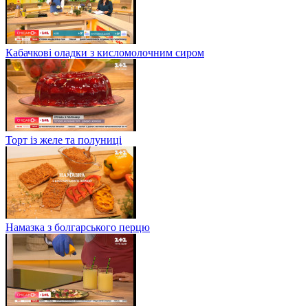
Кабачкові оладки з кисломолочним сиром
Торт із желе та полуниці
Намазка з болгарського перцю