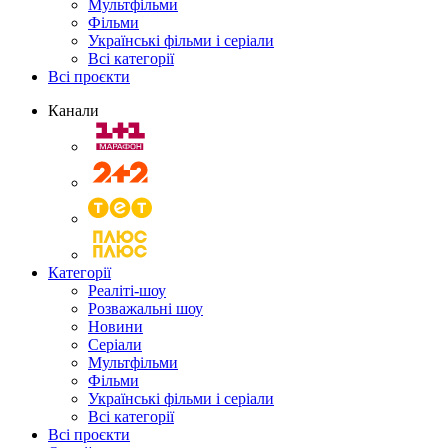
Мультфільми
Фільми
Українські фільми і серіали
Всі категорії
Всі проєкти
Канали
Категорії
Реаліті-шоу
Розважальні шоу
Новини
Серіали
Мультфільми
Фільми
Українські фільми і серіали
Всі категорії
Всі проєкти