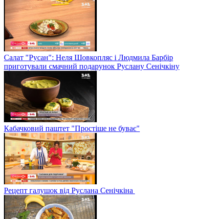
Салат "Русан": Неля Шовкопляс і Людмила Барбір
приготували смачний подарунок Руслану Сенічкіну
Кабачковий паштет "Простіше не буває"
Рецепт галушок від Руслана Сенічкіна