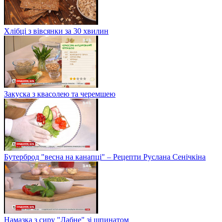
Хлібці з вівсянки за 30 хвилин
Закуска з квасолею та черемшею
Бутерброд "весна на канапці" – Рецепти Руслана Сенічкіна
Намазка з сиру "Лабне" зі шпинатом