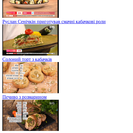
Руслан Сенічкін приготував смачні кабачкові роли
Солоний торт з кабачків
Печиво з розмарином