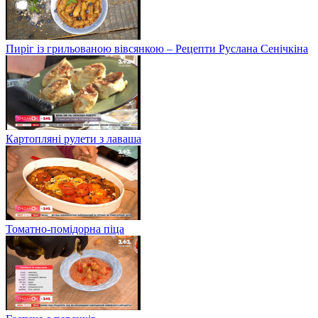
Пиріг із грильованою вівсянкою – Рецепти Руслана Сенічкіна
Картопляні рулети з лаваша
Томатно-помідорна піца