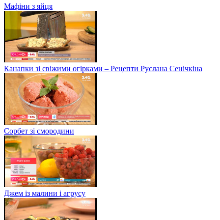
Мафіни з яйця
Канапки зі свіжими огірками – Рецепти Руслана Сенічкіна
Сорбет зі смородини
Джем із малини і агрусу