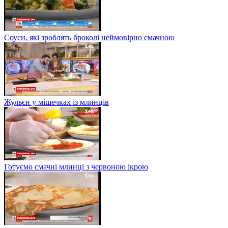
Соуси, які зроблять броколі неймовірно смачною
Жульєн у мішечках із млинців
Готуємо смачні млинці з червоною ікрою