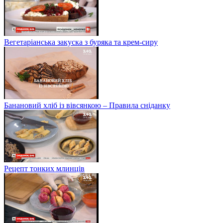
Вегетаріанська закуска з буряка та крем-сиру
Банановий хліб із вівсянкою – Правила сніданку
Рецепт тонких млинців