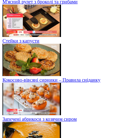
М'ясний рулет з броколі та грибами
Стейки з капусти
Кокосово-вівсяні сирники – Правила сніданку
Запечені абрикоси з козячим сиром