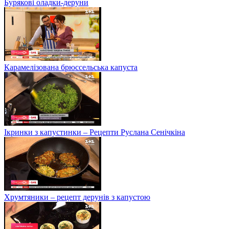
Бурякові оладки-деруни
Карамелізована брюссельська капуста
Ікринки з капустинки – Рецепти Руслана Сенічкіна
Хрумтяники – рецепт дерунів з капустою