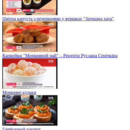
Цвітна капуста з печерицями у вершках "Затишна хата"
Капкейки "Морквяний рай" – Рецепти Руслана Сенічкіна
Морквяні кульки
Гарбузовий паштет