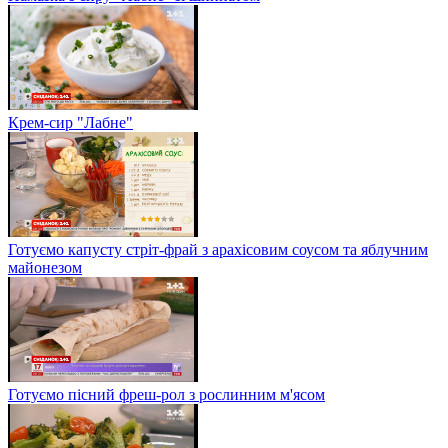
Крем-сир "Лабне"
Готуємо капусту стріт-фрай з арахісовим соусом та яблучним
майонезом
Готуємо пісний фреш-рол з рослинним м'ясом