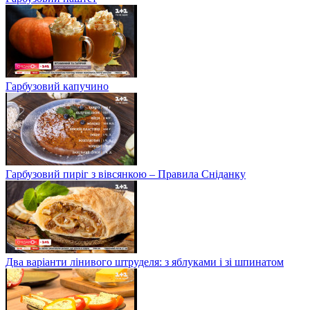
Гарбузовий капучино
Гарбузовий пиріг з вівсянкою – Правила Сніданку
Два варіанти лінивого штруделя: з яблуками і зі шпинатом