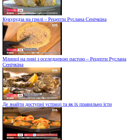
Кукурудза на грилі – Рецепти Руслана Сенічкіна
Млинці на пиві з оселедцевою пастою – Рецепти Руслана
Сенічкіна
Де знайти доступні устриці та як їх правильно їсти