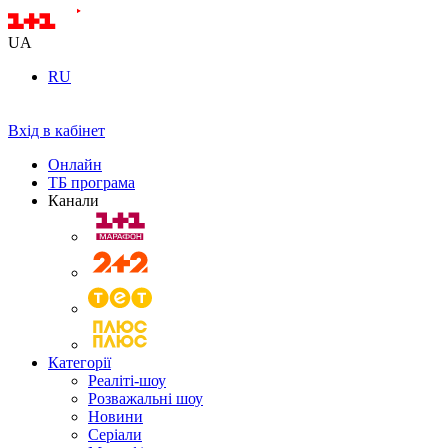
UA
RU
Вхід в кабінет
Онлайн
ТБ програма
Канали
Категорії
Реаліті-шоу
Розважальні шоу
Новини
Серіали