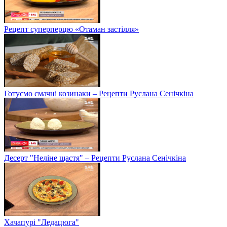
Рецепт суперперцю «Отаман застілля»
Готуємо смачні козинаки – Рецепти Руслана Сенічкіна
Десерт "Неліне щастя" – Рецепти Руслана Сенічкіна
Хачапурі "Ледацюга"