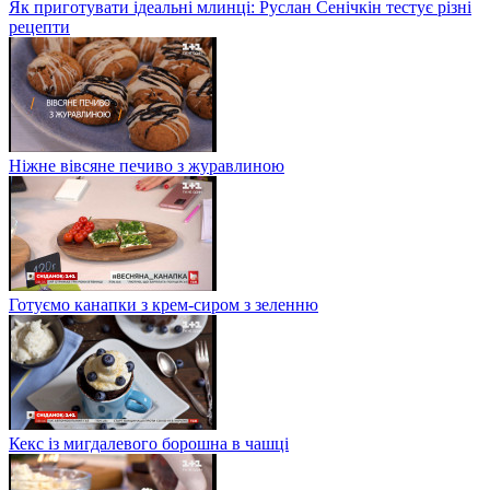
Як приготувати ідеальні млинці: Руслан Сенічкін тестує різні
рецепти
Ніжне вівсяне печиво з журавлиною
Готуємо канапки з крем-сиром з зеленню
Кекс із мигдалевого борошна в чашці