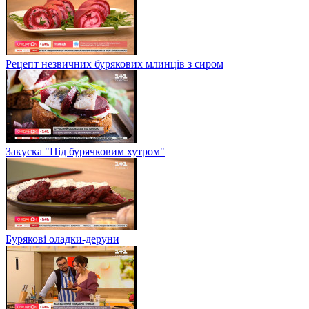
Рецепт незвичних бурякових млинців з сиром
Закуска "Під бурячковим хутром"
Бурякові оладки-деруни