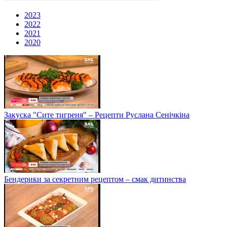
2023
2022
2021
2020
Закуска "Сите тигреня" – Рецепти Руслана Сенічкіна
Бендерики за секретним рецептом – смак дитинства