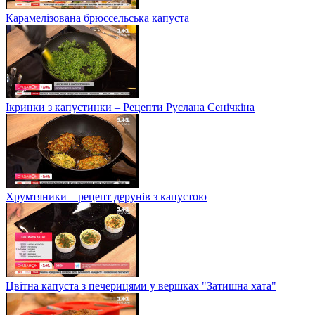
Карамелізована брюссельська капуста
Ікринки з капустинки – Рецепти Руслана Сенічкіна
Хрумтяники – рецепт дерунів з капустою
Цвітна капуста з печерицями у вершках "Затишна хата"