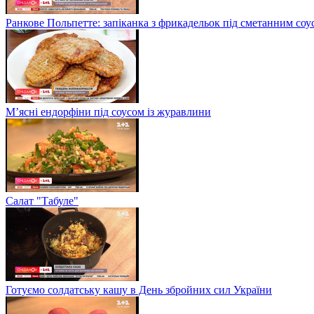
Ранкове Польпетте: запіканка з фрикадельок під сметанним соу
М’ясні ендорфіни під соусом із журавлини
Салат "Табуле"
Готуємо солдатську кашу в День збройних сил України