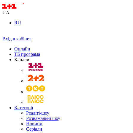
UA
RU
Вхід в кабінет
Онлайн
ТБ програма
Канали
Категорії
Реаліті-шоу
Розважальні шоу
Новини
Серіали