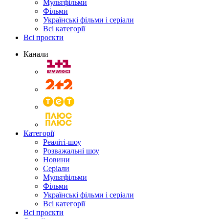
Мультфільми
Фільми
Українські фільми і серіали
Всі категорії
Всі проєкти
Канали
Категорії
Реаліті-шоу
Розважальні шоу
Новини
Серіали
Мультфільми
Фільми
Українські фільми і серіали
Всі категорії
Всі проєкти