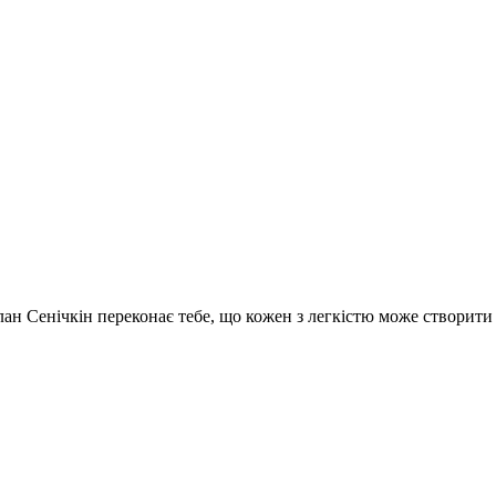
услан Сенічкін переконає тебе, що кожен з легкістю може створит