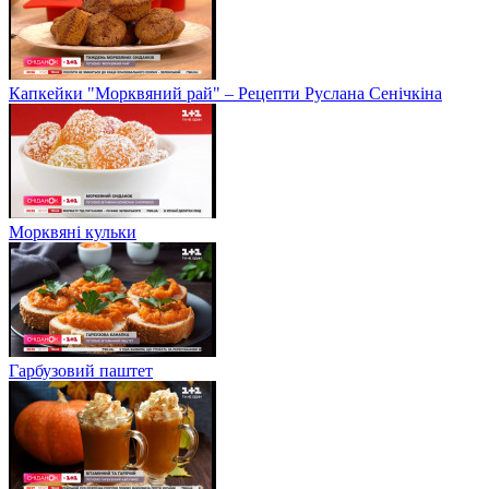
Капкейки "Морквяний рай" – Рецепти Руслана Сенічкіна
Морквяні кульки
Гарбузовий паштет