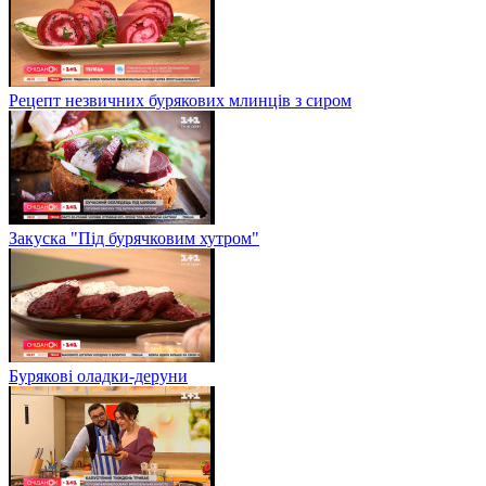
Рецепт незвичних бурякових млинців з сиром
Закуска "Під бурячковим хутром"
Бурякові оладки-деруни