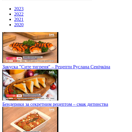
2023
2022
2021
2020
Закуска "Сите тигреня" – Рецепти Руслана Сенічкіна
Бендерики за секретним рецептом – смак дитинства