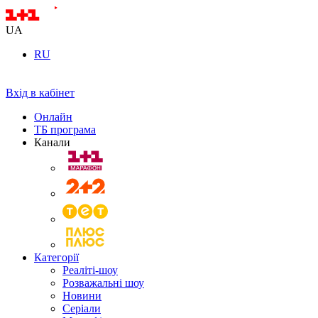
UA
RU
Вхід в кабінет
Онлайн
ТБ програма
Канали
Категорії
Реаліті-шоу
Розважальні шоу
Новини
Серіали