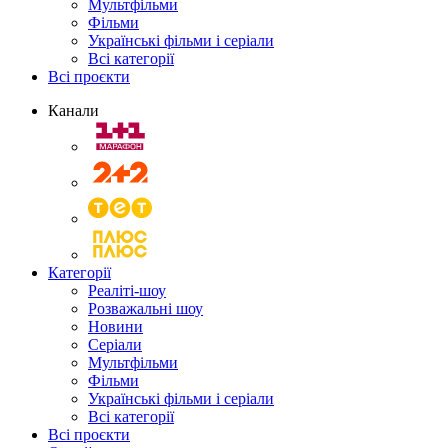
Мультфільми
Фільми
Українські фільми і серіали
Всі категорії
Всі проєкти
Канали
Категорії
Реаліті-шоу
Розважальні шоу
Новини
Серіали
Мультфільми
Фільми
Українські фільми і серіали
Всі категорії
Всі проєкти