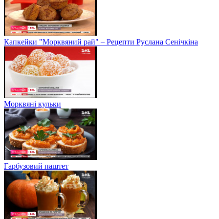
Капкейки "Морквяний рай" – Рецепти Руслана Сенічкіна
Морквяні кульки
Гарбузовий паштет