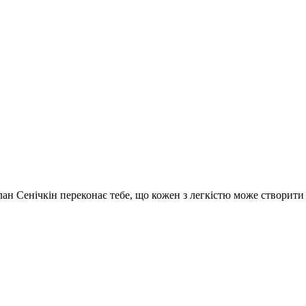
услан Сенічкін переконає тебе, що кожен з легкістю може створит