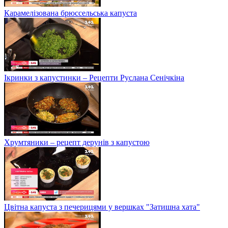
Карамелізована брюссельська капуста
Ікринки з капустинки – Рецепти Руслана Сенічкіна
Хрумтяники – рецепт дерунів з капустою
Цвітна капуста з печерицями у вершках "Затишна хата"