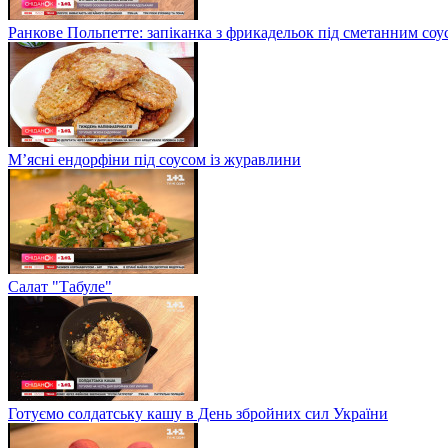
Ранкове Польпетте: запіканка з фрикадельок під сметанним соу
М’ясні ендорфіни під соусом із журавлини
Салат "Табуле"
Готуємо солдатську кашу в День збройних сил України