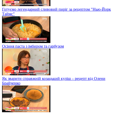
Готуємо легендарний сливовий пиріг за рецептом "Нью-Йорк
Таймс"
Осіння паста з імбиром та гарбузом
Як зварити справжній козацький куліш – рецепт від Олени
Брайченко