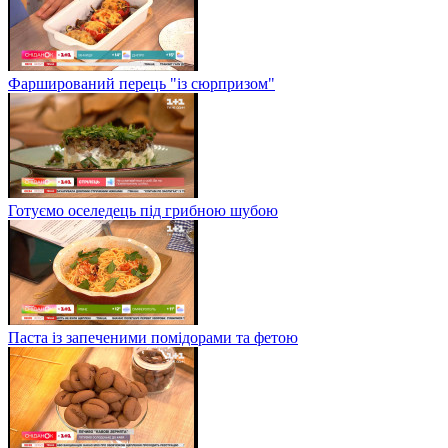
Фарширований перець "із сюрпризом"
Готуємо оселедець під грибною шубою
Паста із запеченими помідорами та фетою