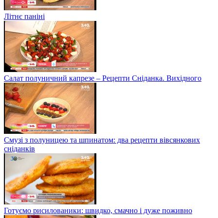
Літнє паніні
Салат полуничний капрезе – Рецепти Сніданка. Вихідного
Смузі з полуницею та шпинатом: два рецепти вівсянкових
сніданків
Готуємо рисилованики: швидко, смачно і дуже поживно