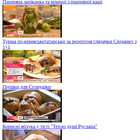
Пшоняна запіканка та млинці з пшоняної каші
Турша по-кримськотатарськи за рецептом глядачки Сніданку з
1+1
Грушки для Єгорушки
Корисні яблука у тісті "Тепло душі Руслана"