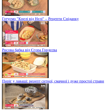
Готуємо "Кнелі від Нелі" – Рецепти Сніданку
Рисова бабка від Єгора Гордєєва
Пиріг у лаваші: рецепт ситної, смачної і дуже простої страви