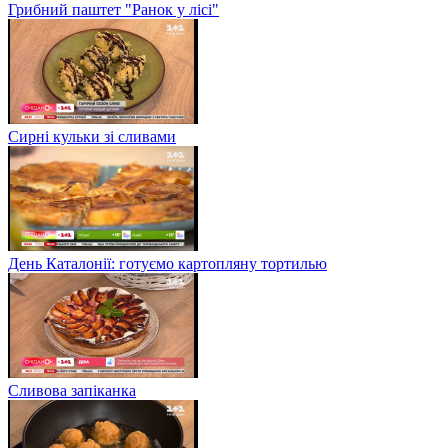
Грибний паштет "Ранок у лісі"
Сирні кульки зі сливами
День Каталонії: готуємо картопляну тортилью
Сливова запіканка