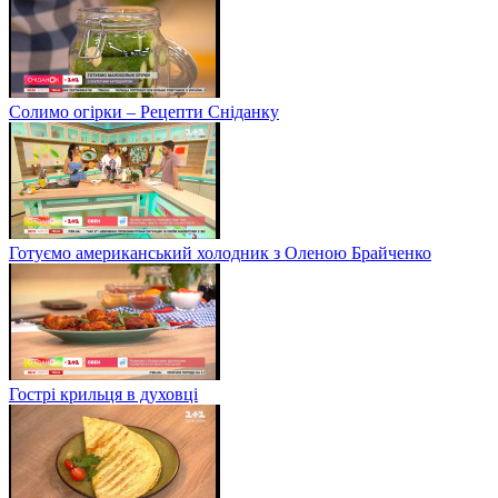
Солимо огірки – Рецепти Сніданку
Готуємо американський холодник з Оленою Брайченко
Гострі крильця в духовці