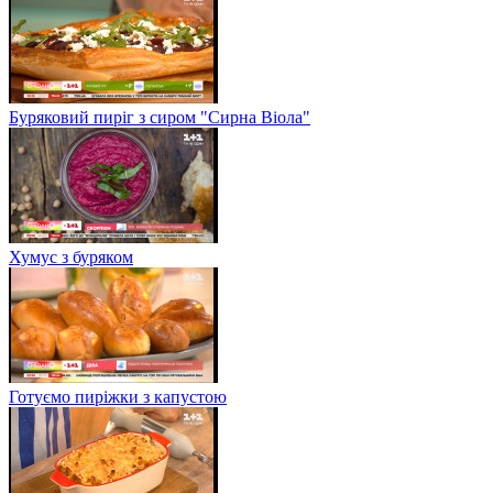
Буряковий пиріг з сиром "Сирна Віола"
Хумус з буряком
Готуємо пиріжки з капустою