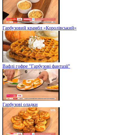
Гарбузовий крамбл «Королівський»
Вафлі гофре "Гарбузові фантазії"
Гарбузові оладки