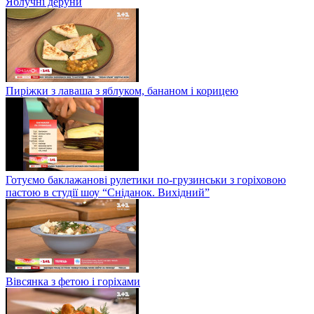
Яблучні деруни
Пиріжки з лаваша з яблуком, бананом і корицею
Готуємо баклажанові рулетики по-грузинськи з горіховою
пастою в студії шоу “Сніданок. Вихідний”
Вівсянка з фетою і горіхами