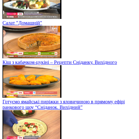
Салат "Домашній"
Кіш з кабачком-цукіні – Рецепти Сніданку. Вихідного
Готуємо ямайські пиріжки з яловичиною в прямому ефірі
ранкового шоу “Сніданок. Вихідний”