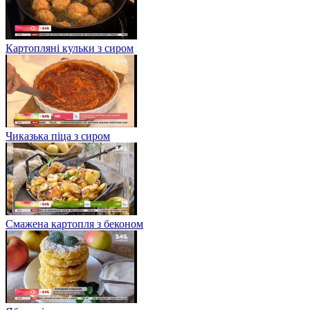
Картопляні кульки з сиром
Чиказька піца з сиром
Смажена картопля з беконом