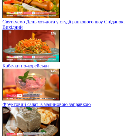
Святкуємо День хот-дога у студії ранкового шоу Сніданок.
Вихідний
Кабачки по-корейськи
Фруктовий салат із малиновою заправкою