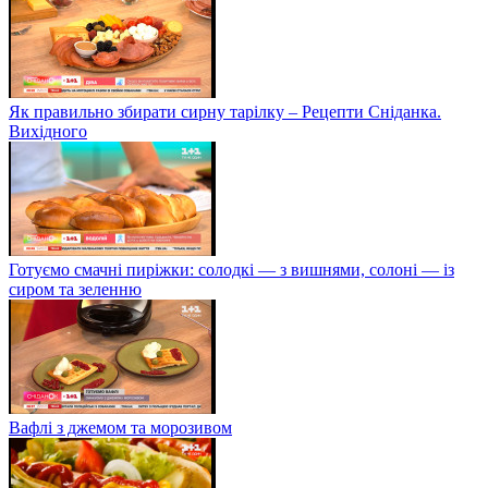
Як правильно збирати сирну тарілку – Рецепти Сніданка.
Вихідного
Готуємо смачні пиріжки: солодкі — з вишнями, солоні — із
сиром та зеленню
Вафлі з джемом та морозивом