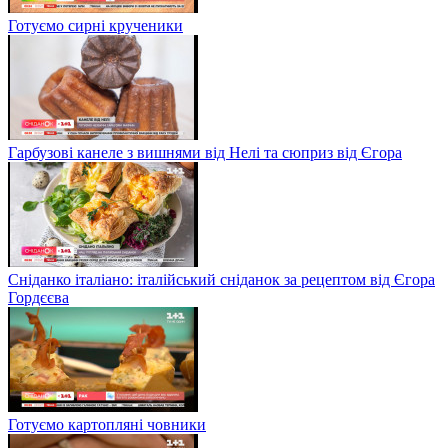
Готуємо сирні крученики
Гарбузові канеле з вишнями від Нелі та сюприз від Єгора
Сніданко італіано: італійський сніданок за рецептом від Єгора
Гордєєва
Готуємо картопляні човники