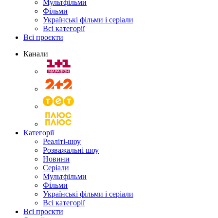
Мультфільми
Фільми
Українські фільми і серіали
Всі категорії
Всі проєкти
Канали
Категорії
Реаліті-шоу
Розважальні шоу
Новини
Серіали
Мультфільми
Фільми
Українські фільми і серіали
Всі категорії
Всі проєкти