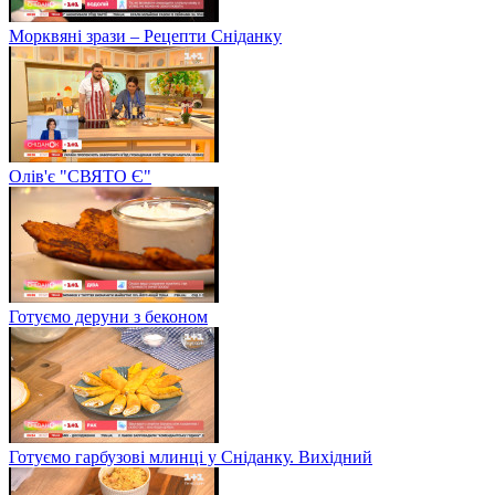
Морквяні зрази – Рецепти Сніданку
Олів'є "СВЯТО Є"
Готуємо деруни з беконом
Готуємо гарбузові млинці у Сніданку. Вихідний