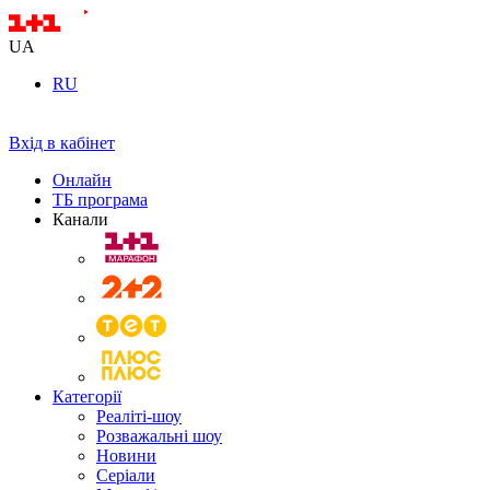
UA
RU
Вхід в кабінет
Онлайн
ТБ програма
Канали
Категорії
Реаліті-шоу
Розважальні шоу
Новини
Серіали