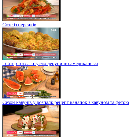
Соте із персиків
Тейтер тотс: готуємо деруни по-американські
Сезон кавунів у розпалі: рецепт канапок з кавуном та фетою