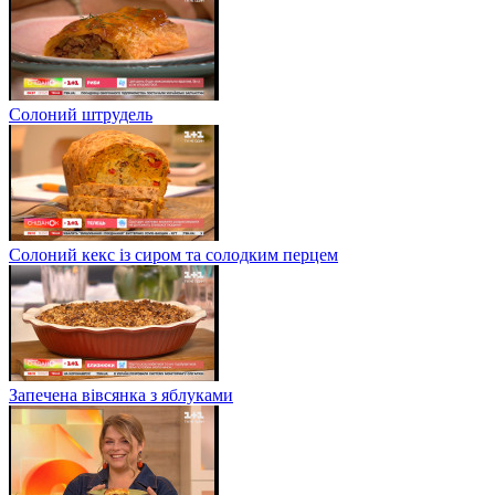
Солоний штрудель
Солоний кекс із сиром та солодким перцем
Запечена вівсянка з яблуками