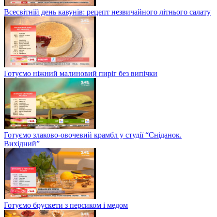
Всесвітній день кавунів: рецепт незвичайного літнього салату
Готуємо ніжний малиновий пиріг без випічки
Готуємо злаково-овочевий крамбл у студії “Сніданок.
Вихідний”
Готуємо брускети з персиком і медом