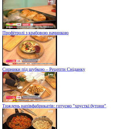
Профітролі з крабовою начинкою
Сирники під шубкою – Рецепти Сніданку
Тиждень напівфабрикатів: готуємо "хрусткі бутони"