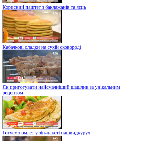
Корисний паштет з баклажанів та яєць
Кабачкові оладки на сухій сковороді
Як приготувати найсмачніший шашлик за унікальним
рецептом
Готуємо омлет у зіп-пакеті нашвидкуруч