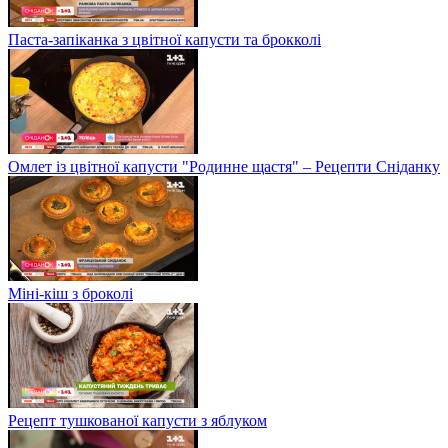
Паста-запіканка з цвітної капусти та брокколі
Омлет із цвітної капусти "Родинне щастя" – Рецепти Сніданку
Міні-кіш з броколі
Рецепт тушкованої капусти з яблуком