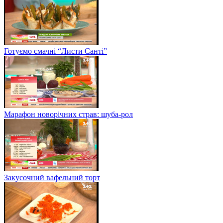
Готуємо смачні “Листи Санті”
Марафон новорічних страв: шуба-рол
Закусочний вафельний торт