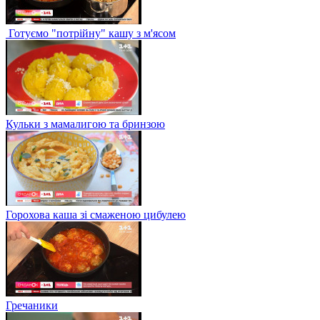
Готуємо "потрійну" кашу з м'ясом
Кульки з мамалигою та бринзою
Горохова каша зі смаженою цибулею
Гречаники