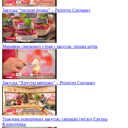
Закуска "тигрові вушка" – Рецепти Сніданку
Марафон святкових страв і закусок: лінива шуба
Закуска "Хрусткі мінітако" – Рецепти Сніданку
Тиждень новорічних закусок: святкові ідеї від Євгена
Клопотенка