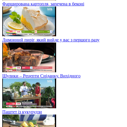
Фарширована картопля, запечена в беконі
Лимонний пиріг, який вийде у вас з першого разу
Шулики – Рецепти Сніданку. Вихідного
Паштет із кукурудзи