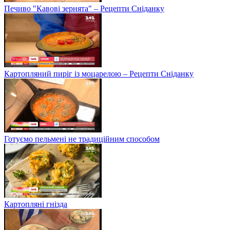
Печиво "Кавові зернята" – Рецепти Сніданку
Картопляний пиріг із моцарелою – Рецепти Сніданку
Готуємо пельмені не традиційним способом
Картопляні гнізда