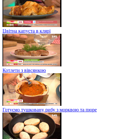
Цвітна капуста в клярі
Котлети з вівсянкою
Готуємо тушковану рибу з морквою та пюре