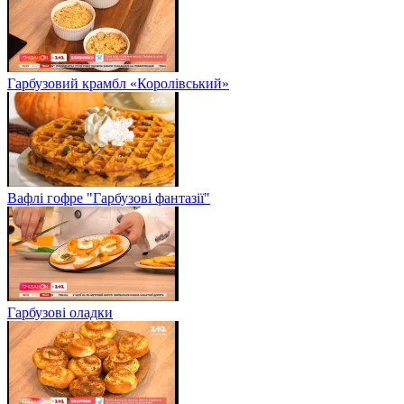
Гарбузовий крамбл «Королівський»
Вафлі гофре "Гарбузові фантазії"
Гарбузові оладки