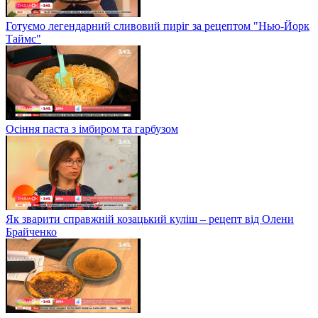
Готуємо легендарний сливовий пиріг за рецептом "Нью-Йорк
Таймс"
Осіння паста з імбиром та гарбузом
Як зварити справжній козацький куліш – рецепт від Олени
Брайченко