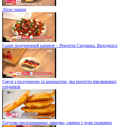
Літнє паніні
Салат полуничний капрезе – Рецепти Сніданка. Вихідного
Смузі з полуницею та шпинатом: два рецепти вівсянкових
сніданків
Готуємо рисилованики: швидко, смачно і дуже поживно