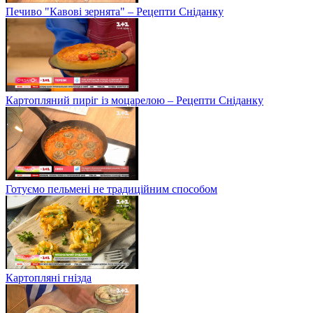
Печиво "Кавові зернята" – Рецепти Сніданку
Картопляний пиріг із моцарелою – Рецепти Сніданку
Готуємо пельмені не традиційним способом
Картопляні гнізда