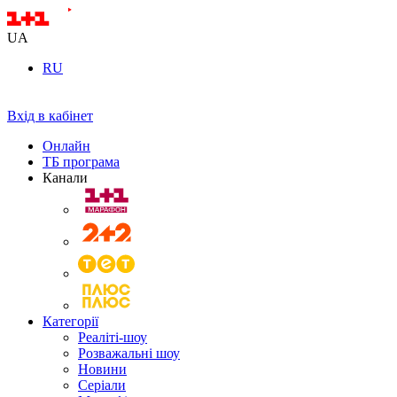
UA
RU
Вхід в кабінет
Онлайн
ТБ програма
Канали
Категорії
Реаліті-шоу
Розважальні шоу
Новини
Серіали