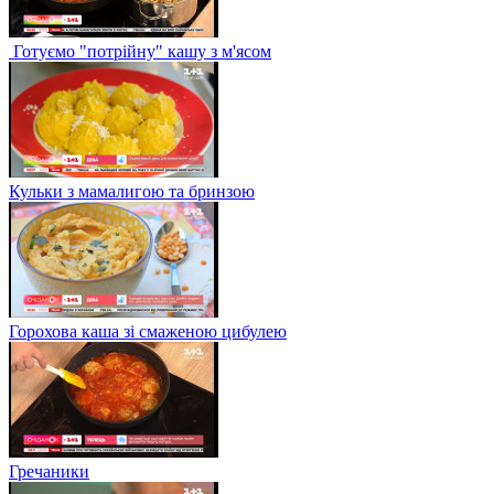
Готуємо "потрійну" кашу з м'ясом
Кульки з мамалигою та бринзою
Горохова каша зі смаженою цибулею
Гречаники