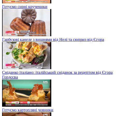
Готуємо сирні крученики
Гарбузові канеле з вишнями від Нелі та сюприз від Єгора
Сніданко італіано: італійський сніданок за рецептом від Єгора
Гордєєва
Готуємо картопляні човники