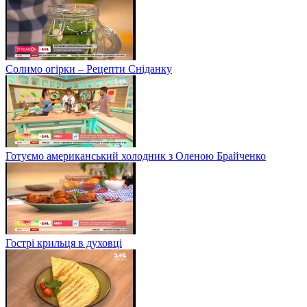
Солимо огірки – Рецепти Сніданку
Готуємо американський холодник з Оленою Брайченко
Гострі крильця в духовці