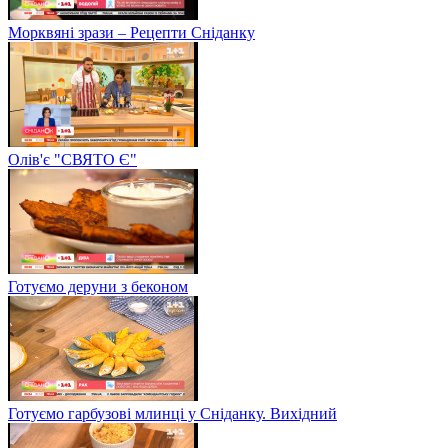
Морквяні зрази – Рецепти Сніданку
Олів'є "СВЯТО Є"
Готуємо деруни з беконом
Готуємо гарбузові млинці у Сніданку. Вихідний