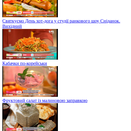
Святкуємо День хот-дога у студії ранкового шоу Сніданок.
Вихідний
Кабачки по-корейськи
Фруктовий салат із малиновою заправкою