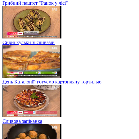
Грибний паштет "Ранок у лісі"
Сирні кульки зі сливами
День Каталонії: готуємо картопляну тортилью
Сливова запіканка