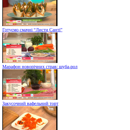
Готуємо смачні “Листи Санті”
Марафон новорічних страв: шуба-рол
Закусочний вафельний торт