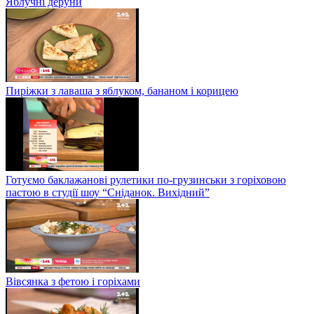
Яблучні деруни
Пиріжки з лаваша з яблуком, бананом і корицею
Готуємо баклажанові рулетики по-грузинськи з горіховою
пастою в студії шоу “Сніданок. Вихідний”
Вівсянка з фетою і горіхами