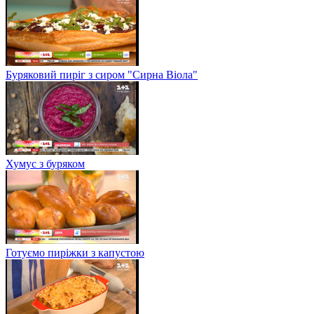
Буряковий пиріг з сиром "Сирна Віола"
Хумус з буряком
Готуємо пиріжки з капустою