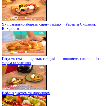
Як правильно збирати сирну тарілку – Рецепти Сніданка.
Вихідного
Готуємо смачні пиріжки: солодкі — з вишнями, солоні — із
сиром та зеленню
Вафлі з джемом та морозивом