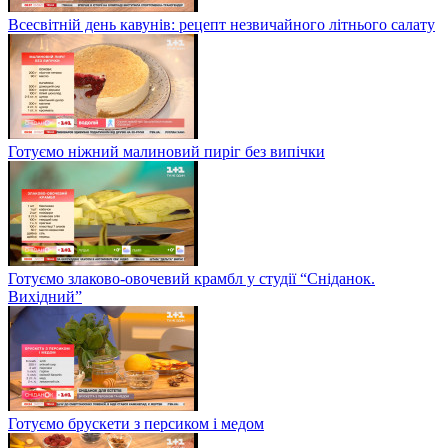
Всесвітній день кавунів: рецепт незвичайного літнього салату
Готуємо ніжний малиновий пиріг без випічки
Готуємо злаково-овочевий крамбл у студії “Сніданок.
Вихідний”
Готуємо брускети з персиком і медом