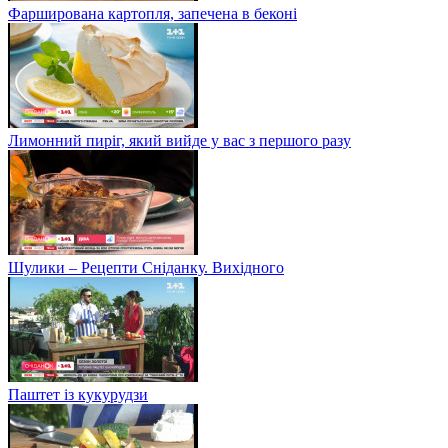
Фарширована картопля, запечена в беконі
Лимонний пиріг, який вийде у вас з першого разу
Шулики – Рецепти Сніданку. Вихідного
Паштет із кукурудзи