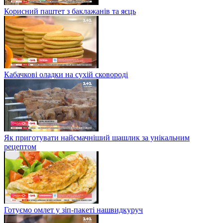
Корисний паштет з баклажанів та яєць
Кабачкові оладки на сухій сковороді
Як приготувати найсмачніший шашлик за унікальним
рецептом
Готуємо омлет у зіп-пакеті нашвидкуруч