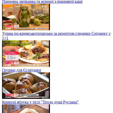
Пшоняна запіканка та млинці з пшоняної каші
Турша по-кримськотатарськи за рецептом глядачки Сніданку з
1+1
Грушки для Єгорушки
Корисні яблука у тісті "Тепло душі Руслана"