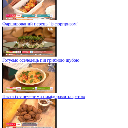
Фарширований перець "із сюрпризом"
Готуємо оселедець під грибною шубою
Паста із запеченими помідорами та фетою