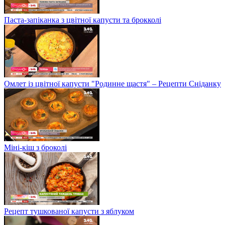
Паста-запіканка з цвітної капусти та брокколі
Омлет із цвітної капусти "Родинне щастя" – Рецепти Сніданку
Міні-кіш з броколі
Рецепт тушкованої капусти з яблуком