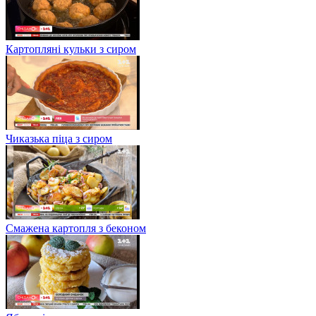
Картопляні кульки з сиром
Чиказька піца з сиром
Смажена картопля з беконом