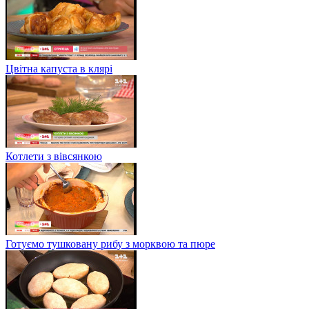
Цвітна капуста в клярі
Котлети з вівсянкою
Готуємо тушковану рибу з морквою та пюре