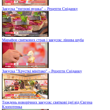
Закуска "тигрові вушка" – Рецепти Сніданку
Марафон святкових страв і закусок: лінива шуба
Закуска "Хрусткі мінітако" – Рецепти Сніданку
Тиждень новорічних закусок: святкові ідеї від Євгена
Клопотенка