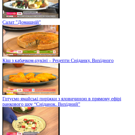
Салат "Домашній"
Кіш з кабачком-цукіні – Рецепти Сніданку. Вихідного
Готуємо ямайські пиріжки з яловичиною в прямому ефірі
ранкового шоу “Сніданок. Вихідний”