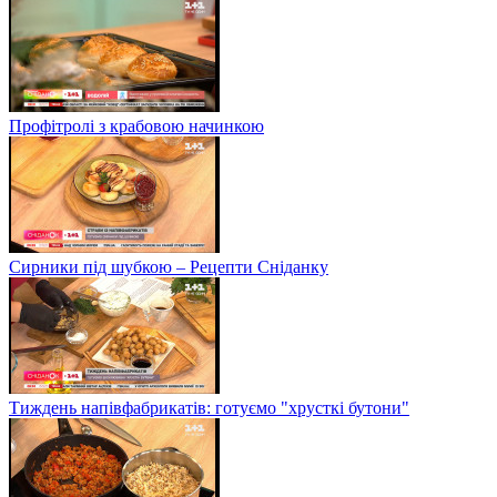
Профітролі з крабовою начинкою
Сирники під шубкою – Рецепти Сніданку
Тиждень напівфабрикатів: готуємо "хрусткі бутони"