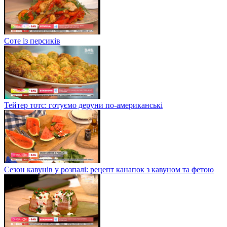
Соте із персиків
Тейтер тотс: готуємо деруни по-американські
Сезон кавунів у розпалі: рецепт канапок з кавуном та фетою