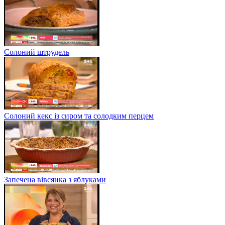
Солоний штрудель
Солоний кекс із сиром та солодким перцем
Запечена вівсянка з яблуками