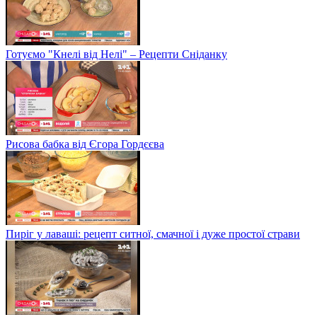
Готуємо "Кнелі від Нелі" – Рецепти Сніданку
Рисова бабка від Єгора Гордєєва
Пиріг у лаваші: рецепт ситної, смачної і дуже простої страви