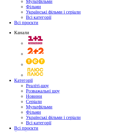
Мультфільми
Фільми
Українські фільми і серіали
Всі категорії
Всі проєкти
Канали
Категорії
Реаліті-шоу
Розважальні шоу
Новини
Серіали
Мультфільми
Фільми
Українські фільми і серіали
Всі категорії
Всі проєкти