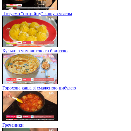
Готуємо "потрійну" кашу з м'ясом
Кульки з мамалигою та бринзою
Горохова каша зі смаженою цибулею
Гречаники