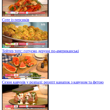
Соте із персиків
Тейтер тотс: готуємо деруни по-американські
Сезон кавунів у розпалі: рецепт канапок з кавуном та фетою