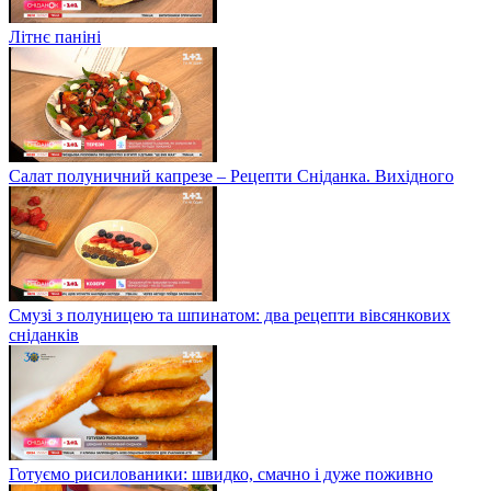
Літнє паніні
Салат полуничний капрезе – Рецепти Сніданка. Вихідного
Смузі з полуницею та шпинатом: два рецепти вівсянкових
сніданків
Готуємо рисилованики: швидко, смачно і дуже поживно