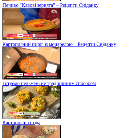
Печиво "Кавові зернята" – Рецепти Сніданку
Картопляний пиріг із моцарелою – Рецепти Сніданку
Готуємо пельмені не традиційним способом
Картопляні гнізда