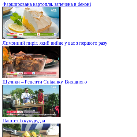
Фарширована картопля, запечена в беконі
Лимонний пиріг, який вийде у вас з першого разу
Шулики – Рецепти Сніданку. Вихідного
Паштет із кукурудзи