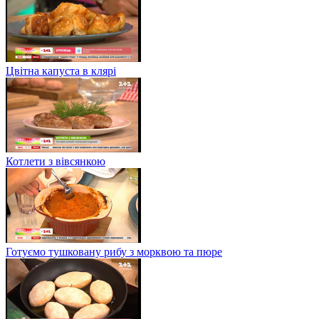
Цвітна капуста в клярі
Котлети з вівсянкою
Готуємо тушковану рибу з морквою та пюре