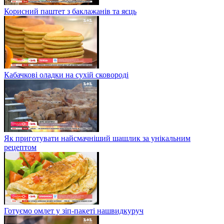
Корисний паштет з баклажанів та яєць
Кабачкові оладки на сухій сковороді
Як приготувати найсмачніший шашлик за унікальним
рецептом
Готуємо омлет у зіп-пакеті нашвидкуруч