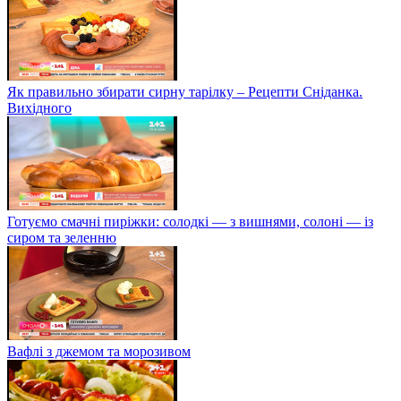
Як правильно збирати сирну тарілку – Рецепти Сніданка.
Вихідного
Готуємо смачні пиріжки: солодкі — з вишнями, солоні — із
сиром та зеленню
Вафлі з джемом та морозивом