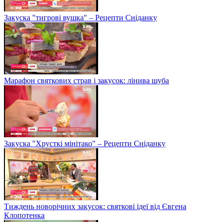
Закуска "тигрові вушка" – Рецепти Сніданку
Марафон святкових страв і закусок: лінива шуба
Закуска "Хрусткі мінітако" – Рецепти Сніданку
Тиждень новорічних закусок: святкові ідеї від Євгена
Клопотенка