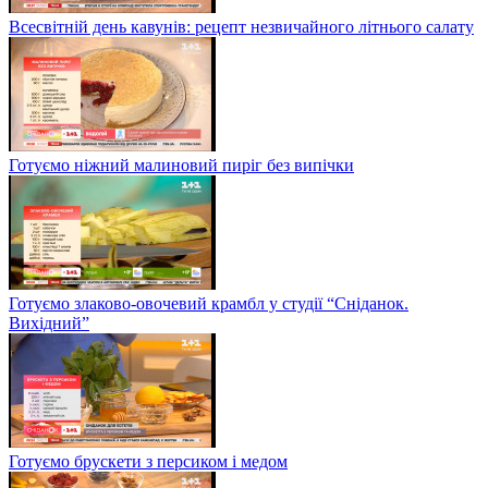
Всесвітній день кавунів: рецепт незвичайного літнього салату
Готуємо ніжний малиновий пиріг без випічки
Готуємо злаково-овочевий крамбл у студії “Сніданок.
Вихідний”
Готуємо брускети з персиком і медом