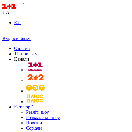
UA
RU
Вхід в кабінет
Онлайн
ТБ програма
Канали
Категорії
Реаліті-шоу
Розважальні шоу
Новини
Серіали