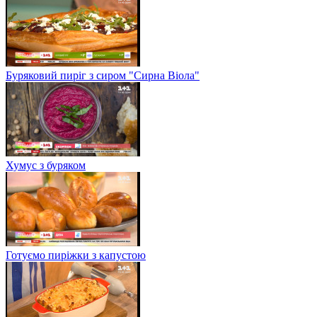
Буряковий пиріг з сиром "Сирна Віола"
Хумус з буряком
Готуємо пиріжки з капустою