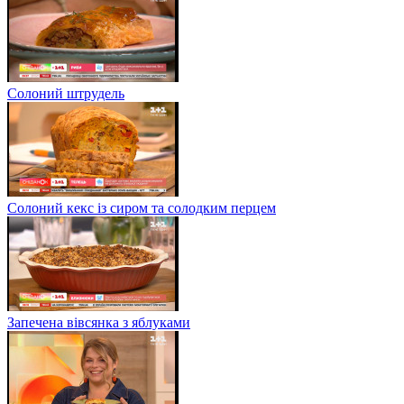
Солоний штрудель
Солоний кекс із сиром та солодким перцем
Запечена вівсянка з яблуками