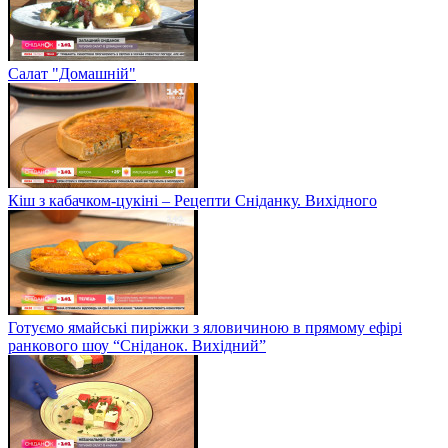
Салат "Домашній"
Кіш з кабачком-цукіні – Рецепти Сніданку. Вихідного
Готуємо ямайські пиріжки з яловичиною в прямому ефірі
ранкового шоу “Сніданок. Вихідний”