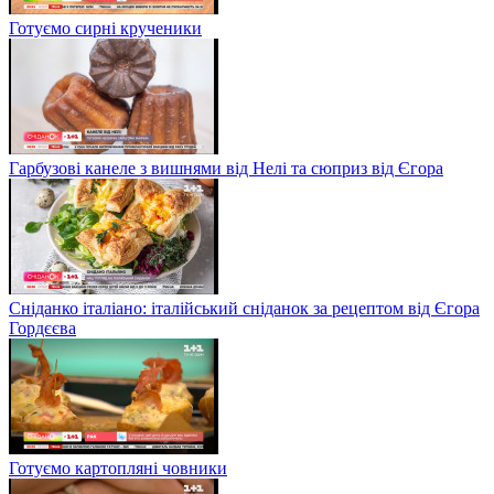
Готуємо сирні крученики
Гарбузові канеле з вишнями від Нелі та сюприз від Єгора
Сніданко італіано: італійський сніданок за рецептом від Єгора
Гордєєва
Готуємо картопляні човники