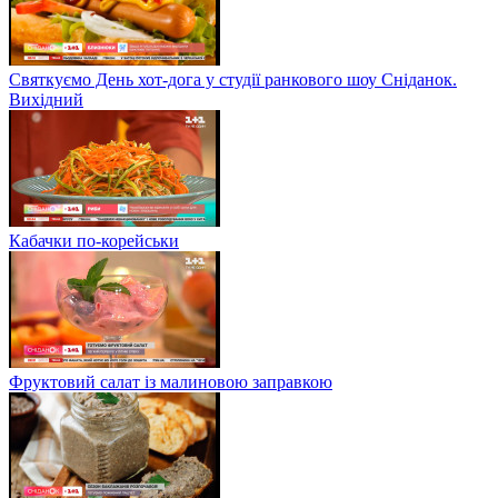
Святкуємо День хот-дога у студії ранкового шоу Сніданок.
Вихідний
Кабачки по-корейськи
Фруктовий салат із малиновою заправкою