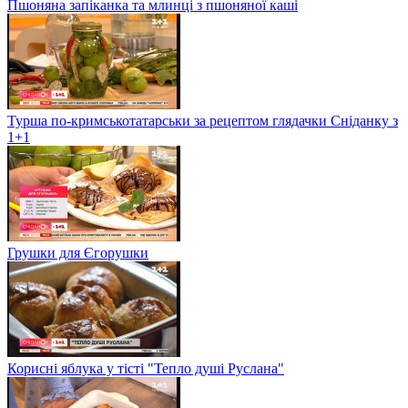
Пшоняна запіканка та млинці з пшоняної каші
Турша по-кримськотатарськи за рецептом глядачки Сніданку з
1+1
Грушки для Єгорушки
Корисні яблука у тісті "Тепло душі Руслана"