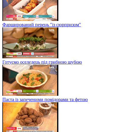
Фарширований перець "із сюрпризом"
Готуємо оселедець під грибною шубою
Паста із запеченими помідорами та фетою