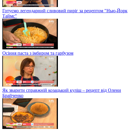
Готуємо легендарний сливовий пиріг за рецептом "Нью-Йорк
Таймс"
Осіння паста з імбиром та гарбузом
Як зварити справжній козацький куліш – рецепт від Олени
Брайченко