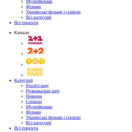
Мультфільми
Фільми
Українські фільми і серіали
Всі категорії
Всі проєкти
Канали
Категорії
Реаліті-шоу
Розважальні шоу
Новини
Серіали
Мультфільми
Фільми
Українські фільми і серіали
Всі категорії
Всі проєкти