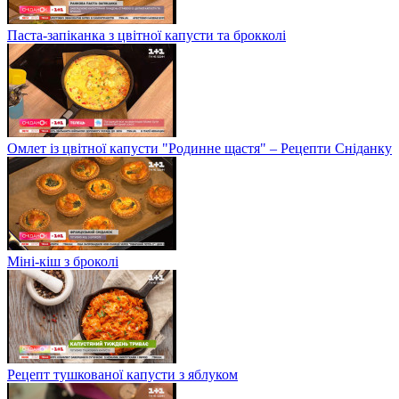
Паста-запіканка з цвітної капусти та брокколі
Омлет із цвітної капусти "Родинне щастя" – Рецепти Сніданку
Міні-кіш з броколі
Рецепт тушкованої капусти з яблуком