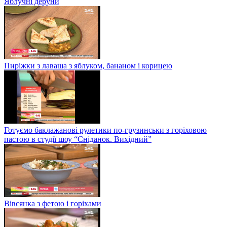
Яблучні деруни
Пиріжки з лаваша з яблуком, бананом і корицею
Готуємо баклажанові рулетики по-грузинськи з горіховою
пастою в студії шоу “Сніданок. Вихідний”
Вівсянка з фетою і горіхами