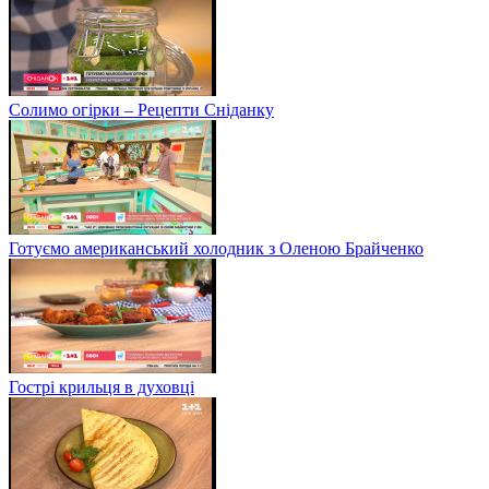
Солимо огірки – Рецепти Сніданку
Готуємо американський холодник з Оленою Брайченко
Гострі крильця в духовці