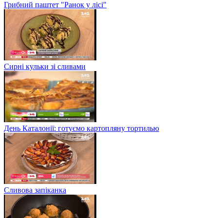
Грибний паштет "Ранок у лісі"
Сирні кульки зі сливами
День Каталонії: готуємо картопляну тортилью
Сливова запіканка