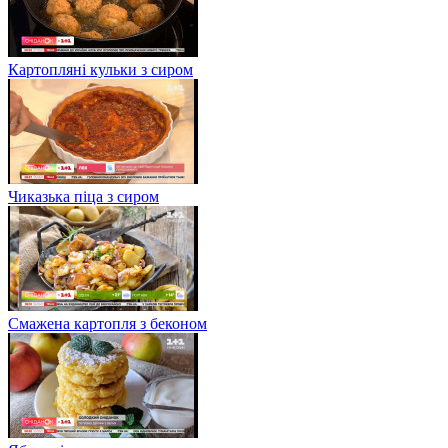
Картопляні кульки з сиром
Чиказька піца з сиром
Смажена картопля з беконом