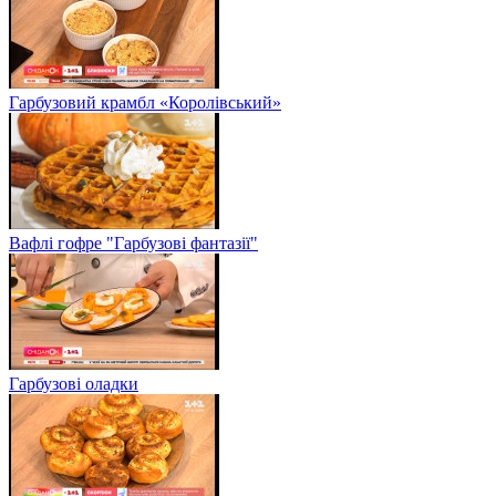
Гарбузовий крамбл «Королівський»
Вафлі гофре "Гарбузові фантазії"
Гарбузові оладки