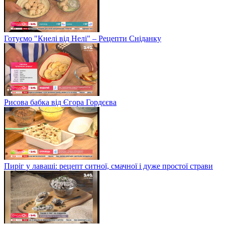
Готуємо "Кнелі від Нелі" – Рецепти Сніданку
Рисова бабка від Єгора Гордєєва
Пиріг у лаваші: рецепт ситної, смачної і дуже простої страви