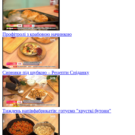
Профітролі з крабовою начинкою
Сирники під шубкою – Рецепти Сніданку
Тиждень напівфабрикатів: готуємо "хрусткі бутони"