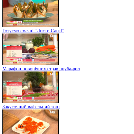
Готуємо смачні “Листи Санті”
Марафон новорічних страв: шуба-рол
Закусочний вафельний торт