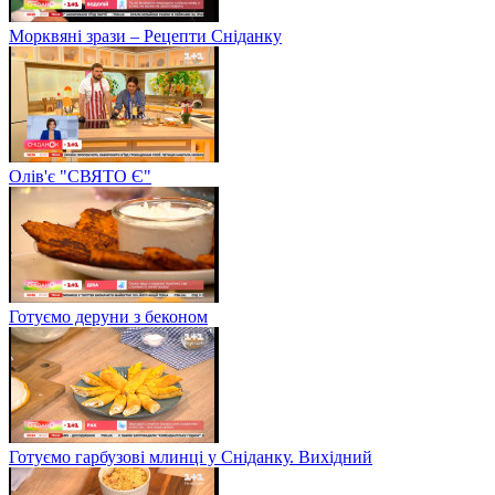
Морквяні зрази – Рецепти Сніданку
Олів'є "СВЯТО Є"
Готуємо деруни з беконом
Готуємо гарбузові млинці у Сніданку. Вихідний