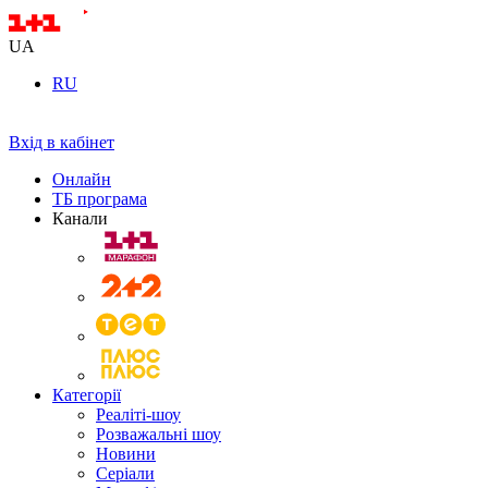
UA
RU
Вхід в кабінет
Онлайн
ТБ програма
Канали
Категорії
Реаліті-шоу
Розважальні шоу
Новини
Серіали