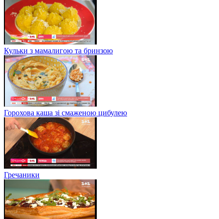
Кульки з мамалигою та бринзою
Горохова каша зі смаженою цибулею
Гречаники