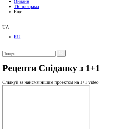
Онлайн
ТБ програма
Еще
UA
RU
Рецепти Сніданку з 1+1
Слідкуй за найсмачнішим проектом на 1+1 video.