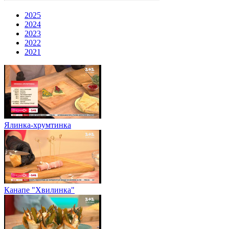
2025
2024
2023
2022
2021
Ялинка-хрумтинка
Канапе "Хвилинка"