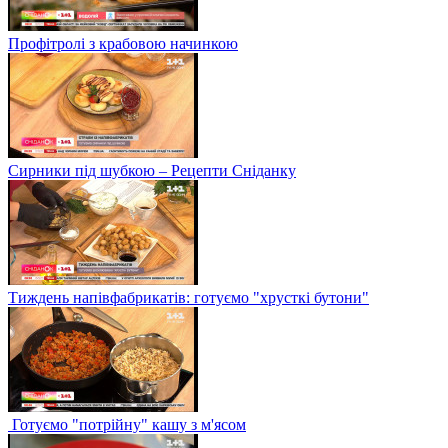
Профітролі з крабовою начинкою
Сирники під шубкою – Рецепти Сніданку
Тиждень напівфабрикатів: готуємо "хрусткі бутони"
Готуємо "потрійну" кашу з м'ясом