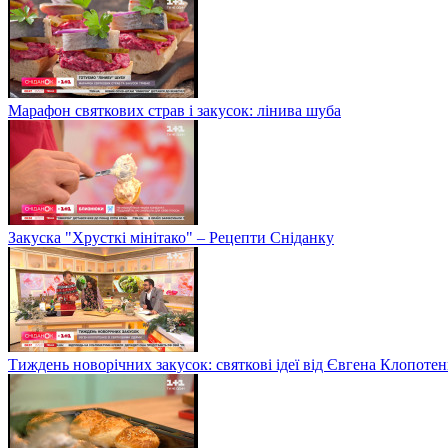
Марафон святкових страв і закусок: лінива шуба
Закуска "Хрусткі мінітако" – Рецепти Сніданку
Тиждень новорічних закусок: святкові ідеї від Євгена Клопотен