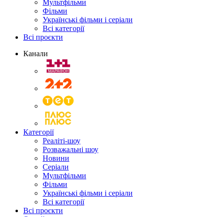
Мультфільми
Фільми
Українські фільми і серіали
Всі категорії
Всі проєкти
Канали
Категорії
Реаліті-шоу
Розважальні шоу
Новини
Серіали
Мультфільми
Фільми
Українські фільми і серіали
Всі категорії
Всі проєкти