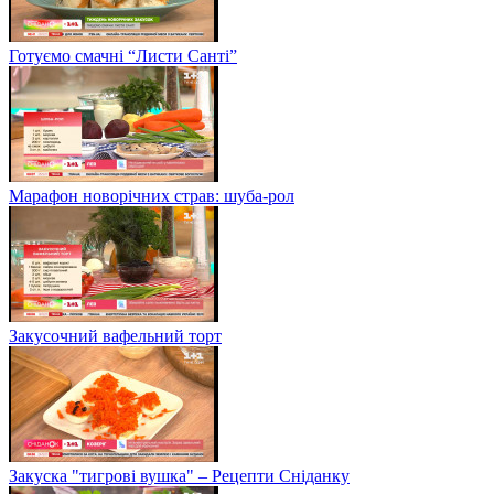
Готуємо смачні “Листи Санті”
Марафон новорічних страв: шуба-рол
Закусочний вафельний торт
Закуска "тигрові вушка" – Рецепти Сніданку