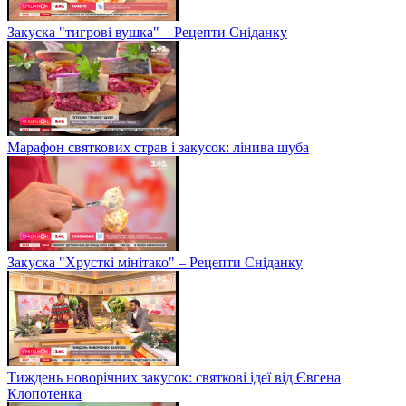
Закуска "тигрові вушка" – Рецепти Сніданку
Марафон святкових страв і закусок: лінива шуба
Закуска "Хрусткі мінітако" – Рецепти Сніданку
Тиждень новорічних закусок: святкові ідеї від Євгена
Клопотенка