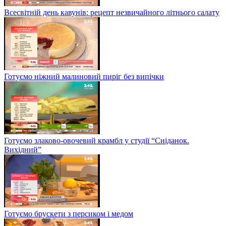
Всесвітній день кавунів: рецепт незвичайного літнього салату
Готуємо ніжний малиновий пиріг без випічки
Готуємо злаково-овочевий крамбл у студії “Сніданок.
Вихідний”
Готуємо брускети з персиком і медом