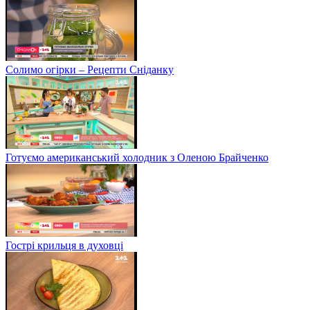
Солимо огірки – Рецепти Сніданку
Готуємо американський холодник з Оленою Брайченко
Гострі крильця в духовці