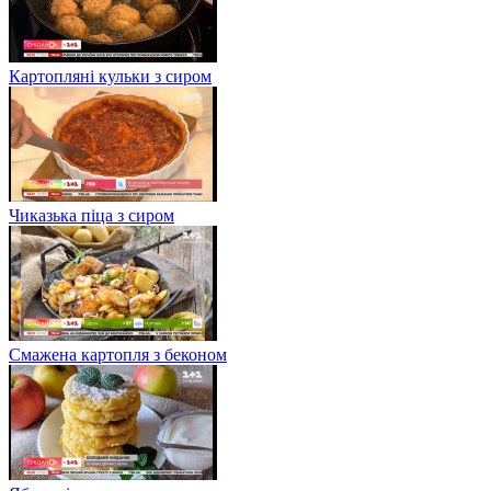
Картопляні кульки з сиром
Чиказька піца з сиром
Смажена картопля з беконом