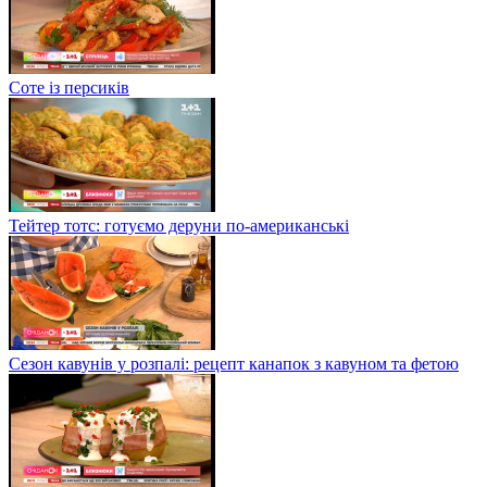
Соте із персиків
Тейтер тотс: готуємо деруни по-американські
Сезон кавунів у розпалі: рецепт канапок з кавуном та фетою