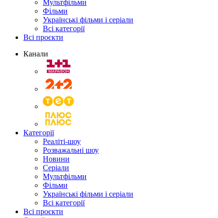
Мультфільми
Фільми
Українські фільми і серіали
Всі категорії
Всі проєкти
Канали
Категорії
Реаліті-шоу
Розважальні шоу
Новини
Серіали
Мультфільми
Фільми
Українські фільми і серіали
Всі категорії
Всі проєкти