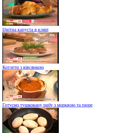
Цвітна капуста в клярі
Котлети з вівсянкою
Готуємо тушковану рибу з морквою та пюре