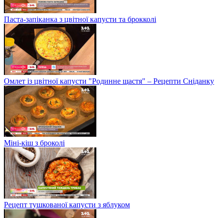
Паста-запіканка з цвітної капусти та брокколі
Омлет із цвітної капусти "Родинне щастя" – Рецепти Сніданку
Міні-кіш з броколі
Рецепт тушкованої капусти з яблуком