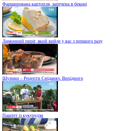
Фарширована картопля, запечена в беконі
Лимонний пиріг, який вийде у вас з першого разу
Шулики – Рецепти Сніданку. Вихідного
Паштет із кукурудзи