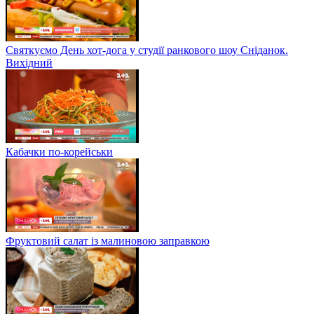
Святкуємо День хот-дога у студії ранкового шоу Сніданок.
Вихідний
Кабачки по-корейськи
Фруктовий салат із малиновою заправкою