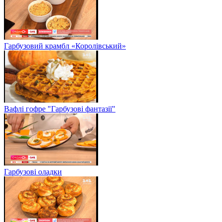
Гарбузовий крамбл «Королівський»
Вафлі гофре "Гарбузові фантазії"
Гарбузові оладки