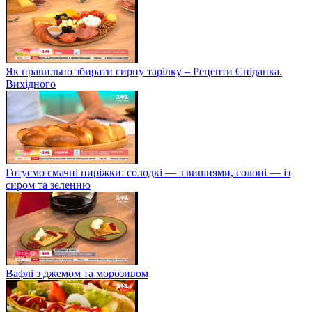
Як правильно збирати сирну тарілку – Рецепти Сніданка.
Вихідного
Готуємо смачні пиріжки: солодкі — з вишнями, солоні — із
сиром та зеленню
Вафлі з джемом та морозивом