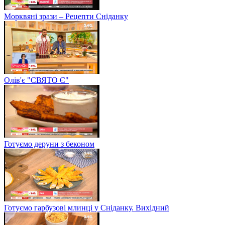
Морквяні зрази – Рецепти Сніданку
Олів'є "СВЯТО Є"
Готуємо деруни з беконом
Готуємо гарбузові млинці у Сніданку. Вихідний