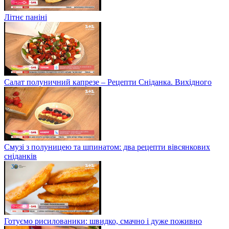
Літнє паніні
Салат полуничний капрезе – Рецепти Сніданка. Вихідного
Смузі з полуницею та шпинатом: два рецепти вівсянкових
сніданків
Готуємо рисилованики: швидко, смачно і дуже поживно