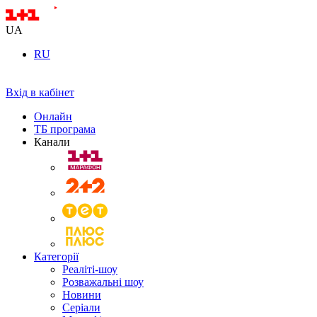
UA
RU
Вхід в кабінет
Онлайн
ТБ програма
Канали
Категорії
Реаліті-шоу
Розважальні шоу
Новини
Серіали