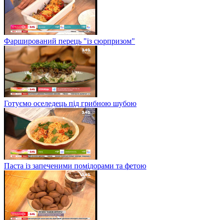
Фарширований перець "із сюрпризом"
Готуємо оселедець під грибною шубою
Паста із запеченими помідорами та фетою