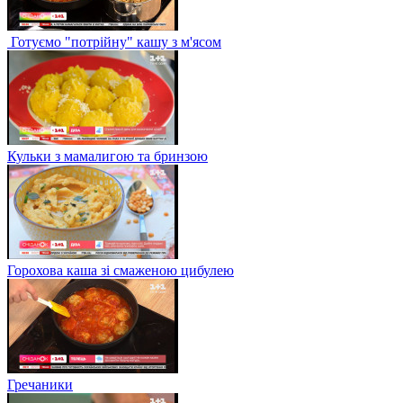
Готуємо "потрійну" кашу з м'ясом
Кульки з мамалигою та бринзою
Горохова каша зі смаженою цибулею
Гречаники