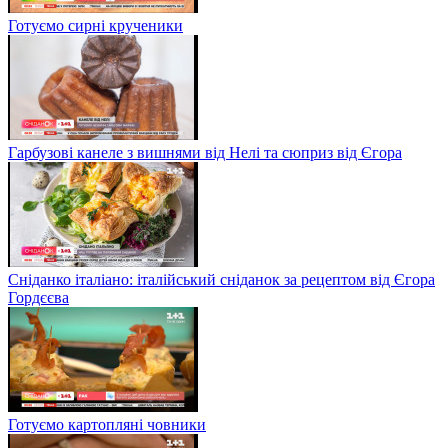
Готуємо сирні крученики
Гарбузові канеле з вишнями від Нелі та сюприз від Єгора
Сніданко італіано: італійський сніданок за рецептом від Єгора
Гордєєва
Готуємо картопляні човники