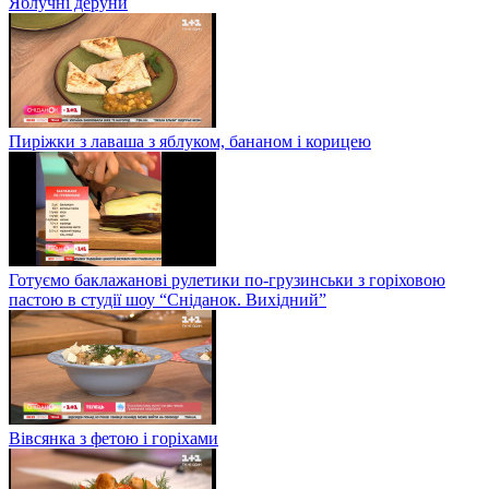
Яблучні деруни
Пиріжки з лаваша з яблуком, бананом і корицею
Готуємо баклажанові рулетики по-грузинськи з горіховою
пастою в студії шоу “Сніданок. Вихідний”
Вівсянка з фетою і горіхами