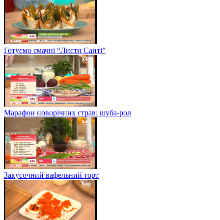
Готуємо смачні “Листи Санті”
Марафон новорічних страв: шуба-рол
Закусочний вафельний торт