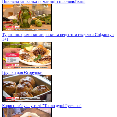
Пшоняна запіканка та млинці з пшоняної каші
Турша по-кримськотатарськи за рецептом глядачки Сніданку з
1+1
Грушки для Єгорушки
Корисні яблука у тісті "Тепло душі Руслана"