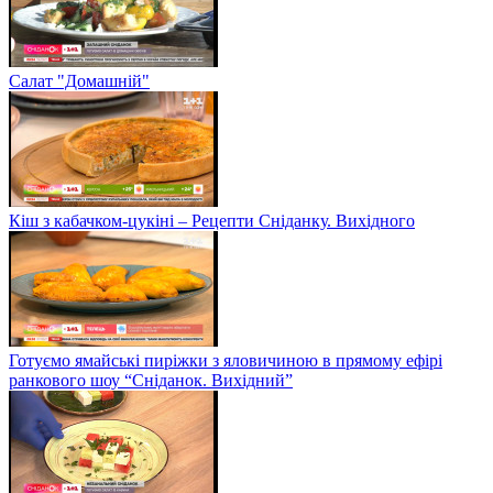
Салат "Домашній"
Кіш з кабачком-цукіні – Рецепти Сніданку. Вихідного
Готуємо ямайські пиріжки з яловичиною в прямому ефірі
ранкового шоу “Сніданок. Вихідний”