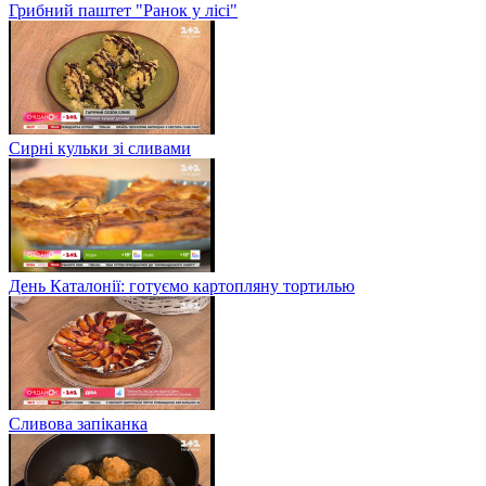
Грибний паштет "Ранок у лісі"
Сирні кульки зі сливами
День Каталонії: готуємо картопляну тортилью
Сливова запіканка