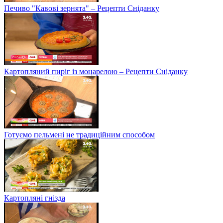
Печиво "Кавові зернята" – Рецепти Сніданку
Картопляний пиріг із моцарелою – Рецепти Сніданку
Готуємо пельмені не традиційним способом
Картопляні гнізда