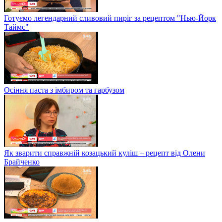
Готуємо легендарний сливовий пиріг за рецептом "Нью-Йорк
Таймс"
Осіння паста з імбиром та гарбузом
Як зварити справжній козацький куліш – рецепт від Олени
Брайченко