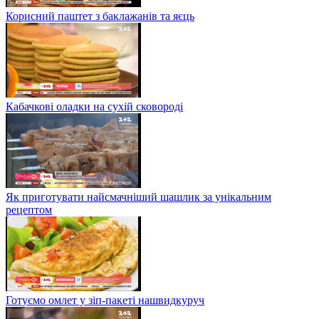
Корисний паштет з баклажанів та яєць
Кабачкові оладки на сухій сковороді
Як приготувати найсмачніший шашлик за унікальним
рецептом
Готуємо омлет у зіп-пакеті нашвидкуруч