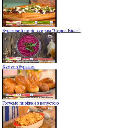
Буряковий пиріг з сиром "Сирна Віола"
Хумус з буряком
Готуємо пиріжки з капустою