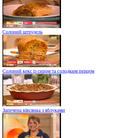
Солоний штрудель
Солоний кекс із сиром та солодким перцем
Запечена вівсянка з яблуками