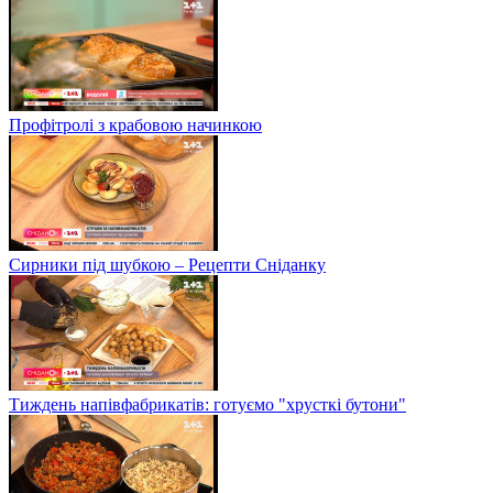
Профітролі з крабовою начинкою
Сирники під шубкою – Рецепти Сніданку
Тиждень напівфабрикатів: готуємо "хрусткі бутони"