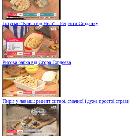
Готуємо "Кнелі від Нелі" – Рецепти Сніданку
Рисова бабка від Єгора Гордєєва
Пиріг у лаваші: рецепт ситної, смачної і дуже простої страви