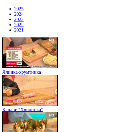
2025
2024
2023
2022
2021
Ялинка-хрумтинка
Канапе "Хвилинка"