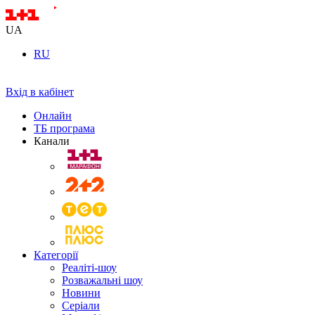
UA
RU
Вхід в кабінет
Онлайн
ТБ програма
Канали
Категорії
Реаліті-шоу
Розважальні шоу
Новини
Серіали