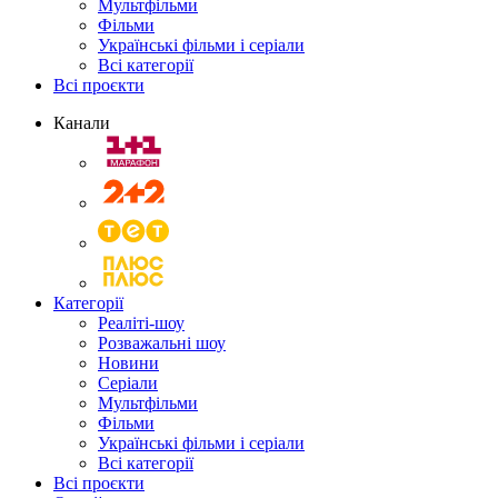
Мультфільми
Фільми
Українські фільми і серіали
Всі категорії
Всі проєкти
Канали
Категорії
Реаліті-шоу
Розважальні шоу
Новини
Серіали
Мультфільми
Фільми
Українські фільми і серіали
Всі категорії
Всі проєкти