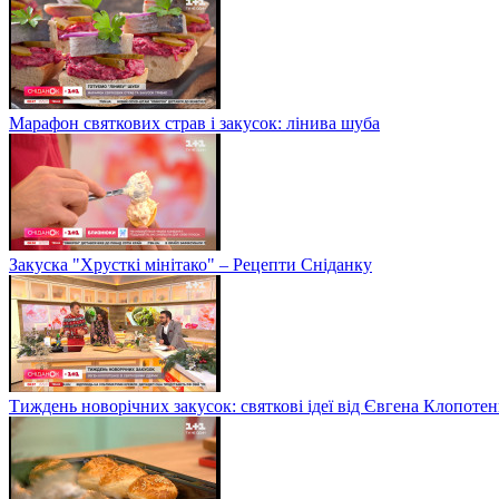
Марафон святкових страв і закусок: лінива шуба
Закуска "Хрусткі мінітако" – Рецепти Сніданку
Тиждень новорічних закусок: святкові ідеї від Євгена Клопотен