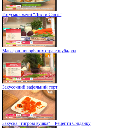
Готуємо смачні “Листи Санті”
Марафон новорічних страв: шуба-рол
Закусочний вафельний торт
Закуска "тигрові вушка" – Рецепти Сніданку