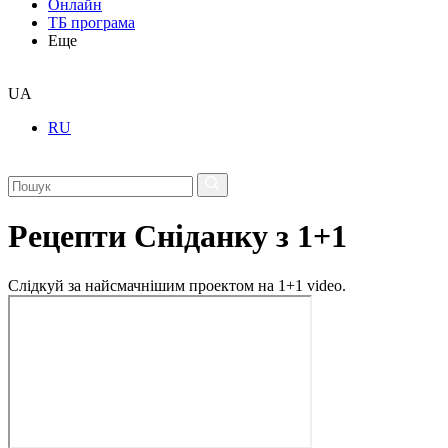
Онлайн
ТБ програма
Еще
UA
RU
Рецепти Сніданку з 1+1
Слідкуй за найсмачнішим проектом на 1+1 video.