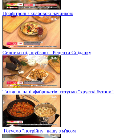
Профітролі з крабовою начинкою
Сирники під шубкою – Рецепти Сніданку
Тиждень напівфабрикатів: готуємо "хрусткі бутони"
Готуємо "потрійну" кашу з м'ясом