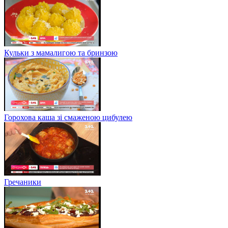
Кульки з мамалигою та бринзою
Горохова каша зі смаженою цибулею
Гречаники