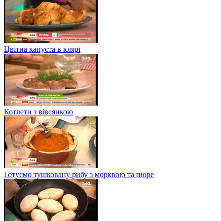
Цвітна капуста в клярі
Котлети з вівсянкою
Готуємо тушковану рибу з морквою та пюре