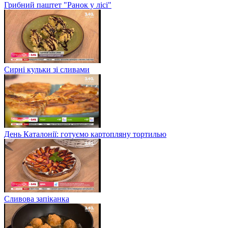
Грибний паштет "Ранок у лісі"
Сирні кульки зі сливами
День Каталонії: готуємо картопляну тортилью
Сливова запіканка