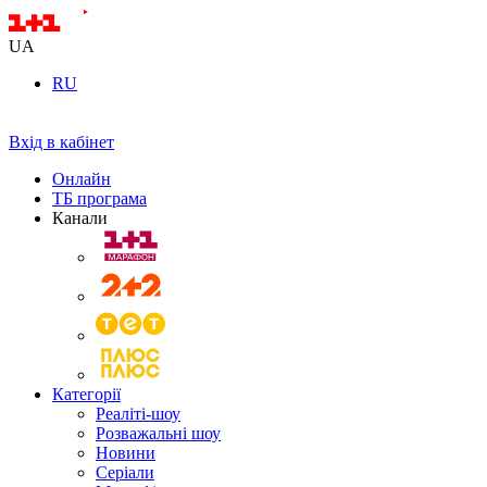
UA
RU
Вхід в кабінет
Онлайн
ТБ програма
Канали
Категорії
Реаліті-шоу
Розважальні шоу
Новини
Серіали