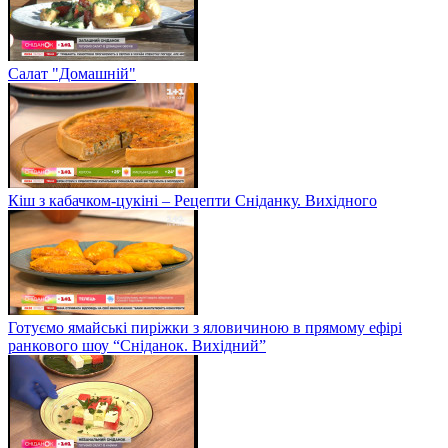
Салат "Домашній"
Кіш з кабачком-цукіні – Рецепти Сніданку. Вихідного
Готуємо ямайські пиріжки з яловичиною в прямому ефірі
ранкового шоу “Сніданок. Вихідний”