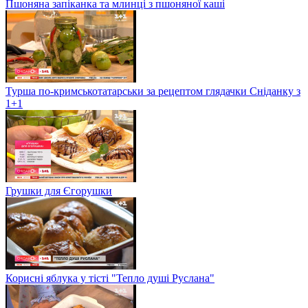
Пшоняна запіканка та млинці з пшоняної каші
Турша по-кримськотатарськи за рецептом глядачки Сніданку з
1+1
Грушки для Єгорушки
Корисні яблука у тісті "Тепло душі Руслана"