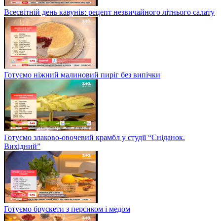
Всесвітній день кавунів: рецепт незвичайного літнього салату
Готуємо ніжний малиновий пиріг без випічки
Готуємо злаково-овочевий крамбл у студії “Сніданок.
Вихідний”
Готуємо брускети з персиком і медом