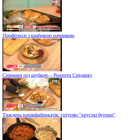
Профітролі з крабовою начинкою
Сирники під шубкою – Рецепти Сніданку
Тиждень напівфабрикатів: готуємо "хрусткі бутони"