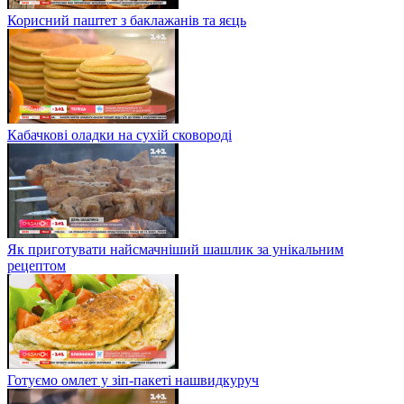
Корисний паштет з баклажанів та яєць
Кабачкові оладки на сухій сковороді
Як приготувати найсмачніший шашлик за унікальним
рецептом
Готуємо омлет у зіп-пакеті нашвидкуруч