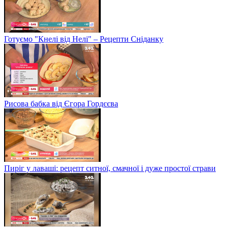
Готуємо "Кнелі від Нелі" – Рецепти Сніданку
Рисова бабка від Єгора Гордєєва
Пиріг у лаваші: рецепт ситної, смачної і дуже простої страви