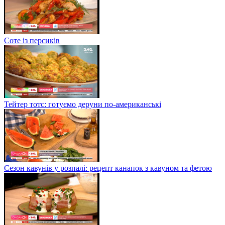
Соте із персиків
Тейтер тотс: готуємо деруни по-американські
Сезон кавунів у розпалі: рецепт канапок з кавуном та фетою