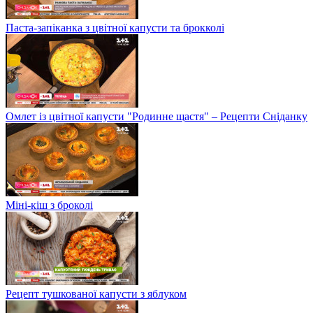
Паста-запіканка з цвітної капусти та брокколі
Омлет із цвітної капусти "Родинне щастя" – Рецепти Сніданку
Міні-кіш з броколі
Рецепт тушкованої капусти з яблуком