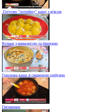
Готуємо "потрійну" кашу з м'ясом
Кульки з мамалигою та бринзою
Горохова каша зі смаженою цибулею
Гречаники