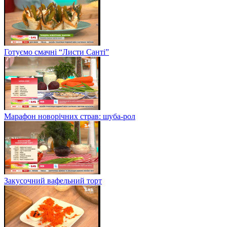
Готуємо смачні “Листи Санті”
Марафон новорічних страв: шуба-рол
Закусочний вафельний торт