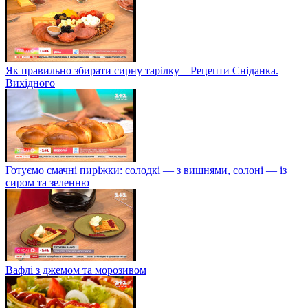
Як правильно збирати сирну тарілку – Рецепти Сніданка.
Вихідного
Готуємо смачні пиріжки: солодкі — з вишнями, солоні — із
сиром та зеленню
Вафлі з джемом та морозивом