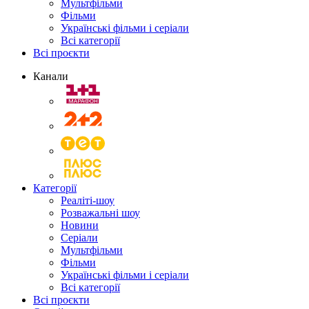
Мультфільми
Фільми
Українські фільми і серіали
Всі категорії
Всі проєкти
Канали
Категорії
Реаліті-шоу
Розважальні шоу
Новини
Серіали
Мультфільми
Фільми
Українські фільми і серіали
Всі категорії
Всі проєкти