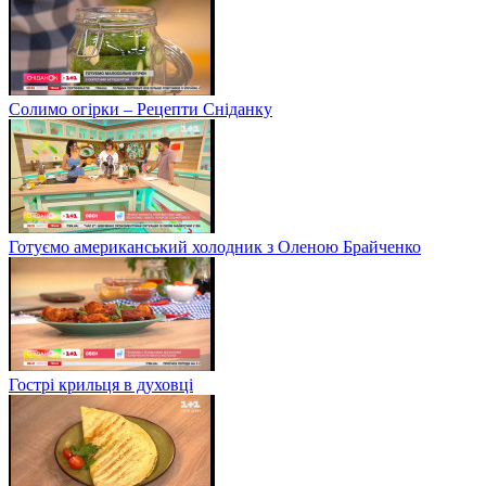
Солимо огірки – Рецепти Сніданку
Готуємо американський холодник з Оленою Брайченко
Гострі крильця в духовці