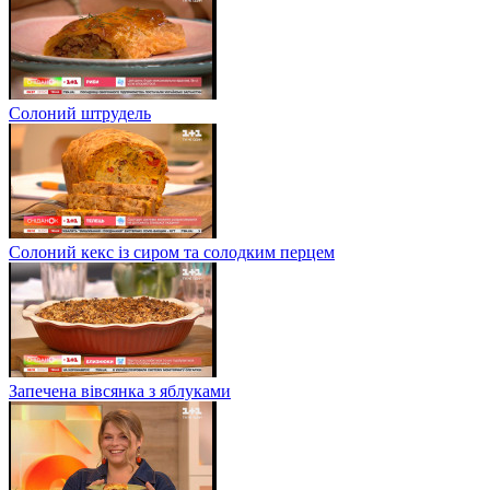
Солоний штрудель
Солоний кекс із сиром та солодким перцем
Запечена вівсянка з яблуками