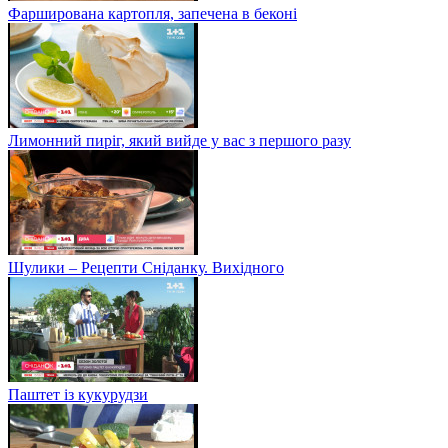
Фарширована картопля, запечена в беконі
Лимонний пиріг, який вийде у вас з першого разу
Шулики – Рецепти Сніданку. Вихідного
Паштет із кукурудзи