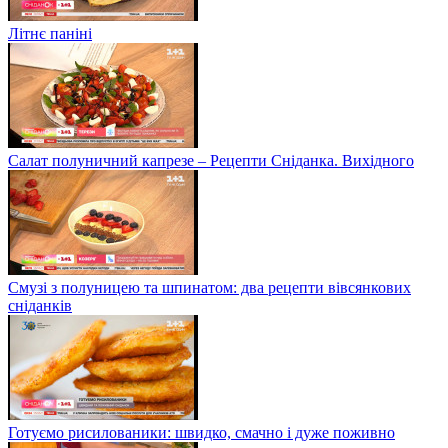
Літнє паніні
Салат полуничний капрезе – Рецепти Сніданка. Вихідного
Смузі з полуницею та шпинатом: два рецепти вівсянкових
сніданків
Готуємо рисилованики: швидко, смачно і дуже поживно