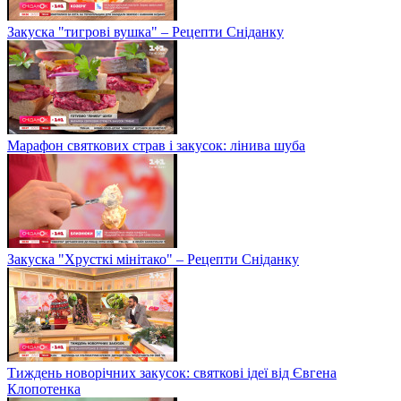
Закуска "тигрові вушка" – Рецепти Сніданку
Марафон святкових страв і закусок: лінива шуба
Закуска "Хрусткі мінітако" – Рецепти Сніданку
Тиждень новорічних закусок: святкові ідеї від Євгена
Клопотенка