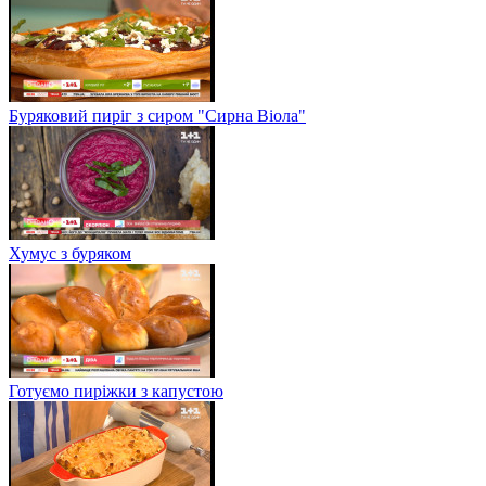
Буряковий пиріг з сиром "Сирна Віола"
Хумус з буряком
Готуємо пиріжки з капустою