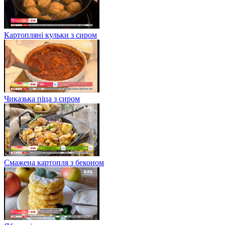
Картопляні кульки з сиром
Чиказька піца з сиром
Смажена картопля з беконом