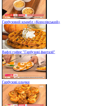
Гарбузовий крамбл «Королівський»
Вафлі гофре "Гарбузові фантазії"
Гарбузові оладки