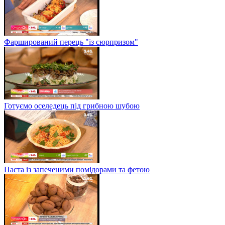
Фарширований перець "із сюрпризом"
Готуємо оселедець під грибною шубою
Паста із запеченими помідорами та фетою