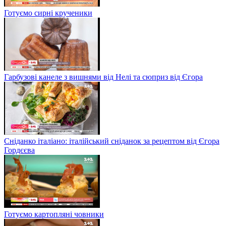
Готуємо сирні крученики
Гарбузові канеле з вишнями від Нелі та сюприз від Єгора
Сніданко італіано: італійський сніданок за рецептом від Єгора
Гордєєва
Готуємо картопляні човники