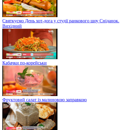
Святкуємо День хот-дога у студії ранкового шоу Сніданок.
Вихідний
Кабачки по-корейськи
Фруктовий салат із малиновою заправкою