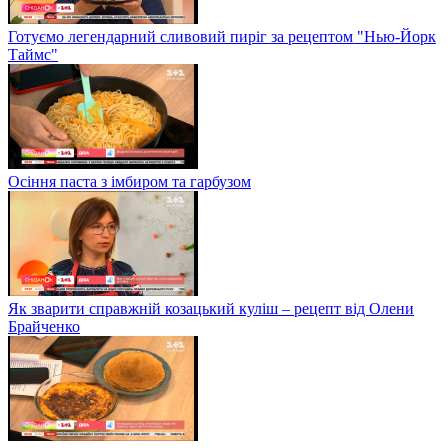
Готуємо легендарний сливовий пиріг за рецептом "Нью-Йорк
Таймс"
Осіння паста з імбиром та гарбузом
Як зварити справжній козацький куліш – рецепт від Олени
Брайченко