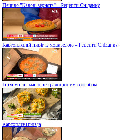
Печиво "Кавові зернята" – Рецепти Сніданку
Картопляний пиріг із моцарелою – Рецепти Сніданку
Готуємо пельмені не традиційним способом
Картопляні гнізда