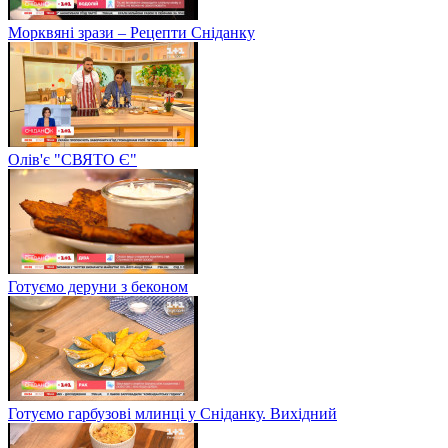
Морквяні зрази – Рецепти Сніданку
Олів'є "СВЯТО Є"
Готуємо деруни з беконом
Готуємо гарбузові млинці у Сніданку. Вихідний