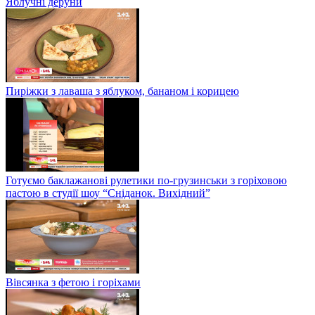
Яблучні деруни
Пиріжки з лаваша з яблуком, бананом і корицею
Готуємо баклажанові рулетики по-грузинськи з горіховою
пастою в студії шоу “Сніданок. Вихідний”
Вівсянка з фетою і горіхами