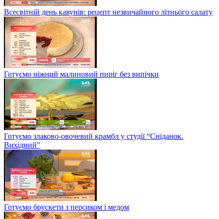
Всесвітній день кавунів: рецепт незвичайного літнього салату
Готуємо ніжний малиновий пиріг без випічки
Готуємо злаково-овочевий крамбл у студії “Сніданок.
Вихідний”
Готуємо брускети з персиком і медом