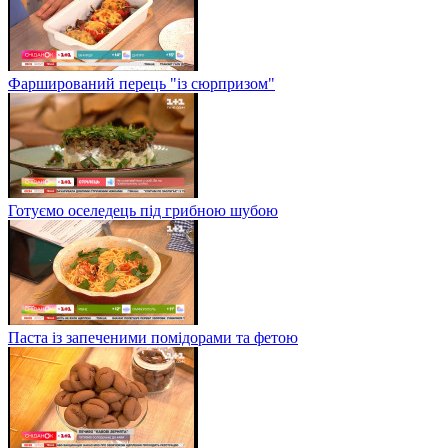
Фарширований перець "із сюрпризом"
Готуємо оселедець під грибною шубою
Паста із запеченими помідорами та фетою