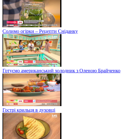
Солимо огірки – Рецепти Сніданку
Готуємо американський холодник з Оленою Брайченко
Гострі крильця в духовці