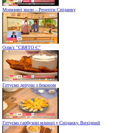
Морквяні зрази – Рецепти Сніданку
Олів'є "СВЯТО Є"
Готуємо деруни з беконом
Готуємо гарбузові млинці у Сніданку. Вихідний