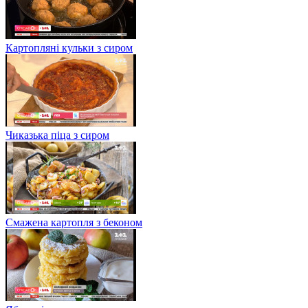
Картопляні кульки з сиром
Чиказька піца з сиром
Смажена картопля з беконом