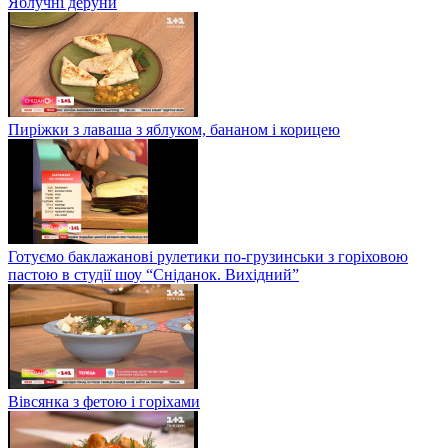
Яблучні деруни
Пиріжки з лаваша з яблуком, бананом і корицею
Готуємо баклажанові рулетики по-грузинськи з горіховою
пастою в студії шоу “Сніданок. Вихідний”
Вівсянка з фетою і горіхами