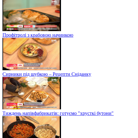
Профітролі з крабовою начинкою
Сирники під шубкою – Рецепти Сніданку
Тиждень напівфабрикатів: готуємо "хрусткі бутони"