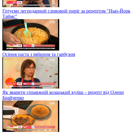
Готуємо легендарний сливовий пиріг за рецептом "Нью-Йорк
Таймс"
Осіння паста з імбиром та гарбузом
Як зварити справжній козацький куліш – рецепт від Олени
Брайченко