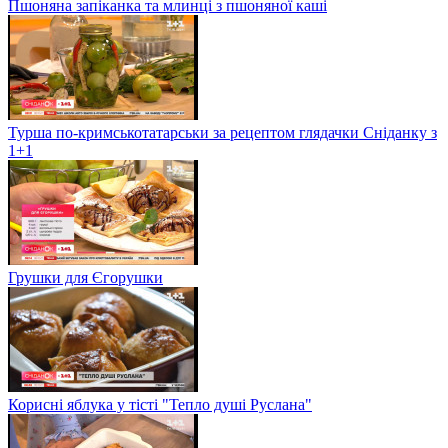
Пшоняна запіканка та млинці з пшоняної каші
Турша по-кримськотатарськи за рецептом глядачки Сніданку з
1+1
Грушки для Єгорушки
Корисні яблука у тісті "Тепло душі Руслана"