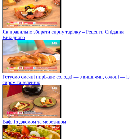
Як правильно збирати сирну тарілку – Рецепти Сніданка.
Вихідного
Готуємо смачні пиріжки: солодкі — з вишнями, солоні — із
сиром та зеленню
Вафлі з джемом та морозивом