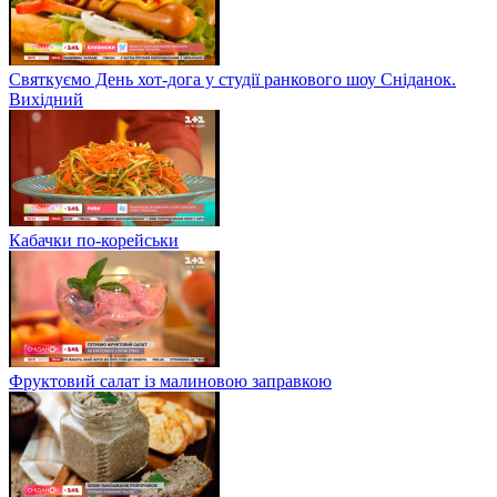
Святкуємо День хот-дога у студії ранкового шоу Сніданок.
Вихідний
Кабачки по-корейськи
Фруктовий салат із малиновою заправкою