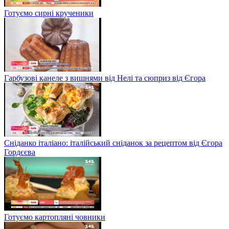
Готуємо сирні крученики
Гарбузові канеле з вишнями від Нелі та сюприз від Єгора
Сніданко італіано: італійський сніданок за рецептом від Єгора
Гордєєва
Готуємо картопляні човники