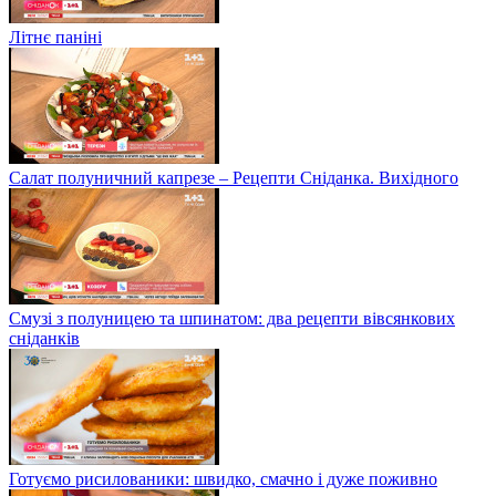
Літнє паніні
Салат полуничний капрезе – Рецепти Сніданка. Вихідного
Смузі з полуницею та шпинатом: два рецепти вівсянкових
сніданків
Готуємо рисилованики: швидко, смачно і дуже поживно