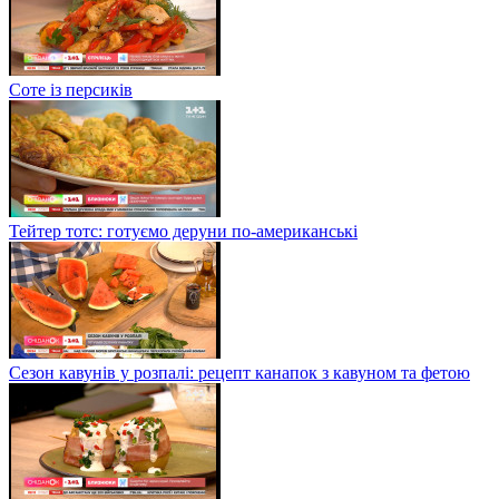
Соте із персиків
Тейтер тотс: готуємо деруни по-американські
Сезон кавунів у розпалі: рецепт канапок з кавуном та фетою