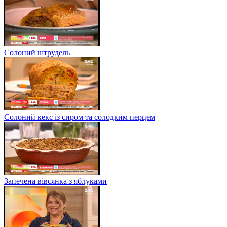
Солоний штрудель
Солоний кекс із сиром та солодким перцем
Запечена вівсянка з яблуками