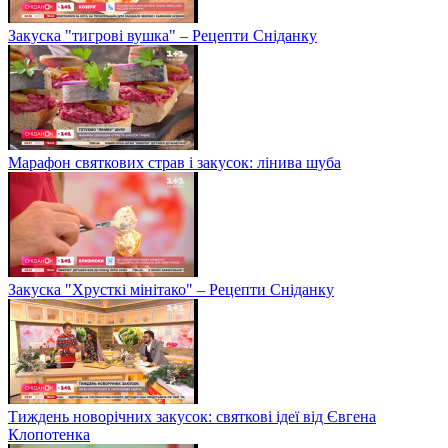
Закуска "тигрові вушка" – Рецепти Сніданку
Марафон святкових страв і закусок: лінива шуба
Закуска "Хрусткі мінітако" – Рецепти Сніданку
Тиждень новорічних закусок: святкові ідеї від Євгена
Клопотенка