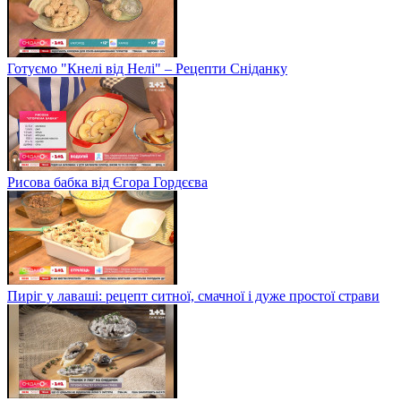
Готуємо "Кнелі від Нелі" – Рецепти Сніданку
Рисова бабка від Єгора Гордєєва
Пиріг у лаваші: рецепт ситної, смачної і дуже простої страви