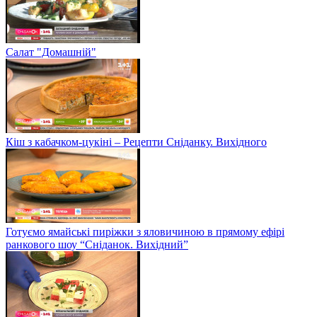
Салат "Домашній"
Кіш з кабачком-цукіні – Рецепти Сніданку. Вихідного
Готуємо ямайські пиріжки з яловичиною в прямому ефірі
ранкового шоу “Сніданок. Вихідний”