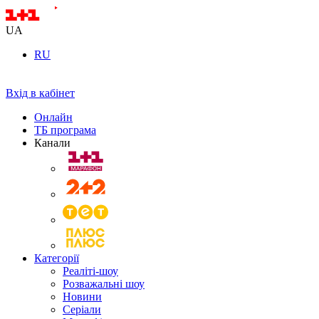
UA
RU
Вхід в кабінет
Онлайн
ТБ програма
Канали
Категорії
Реаліті-шоу
Розважальні шоу
Новини
Серіали