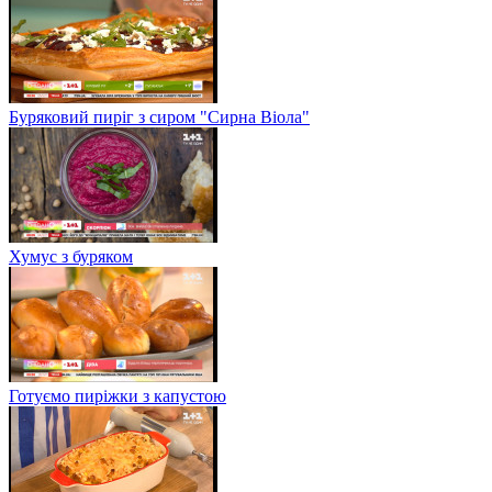
Буряковий пиріг з сиром "Сирна Віола"
Хумус з буряком
Готуємо пиріжки з капустою