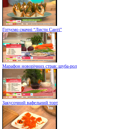
Готуємо смачні “Листи Санті”
Марафон новорічних страв: шуба-рол
Закусочний вафельний торт