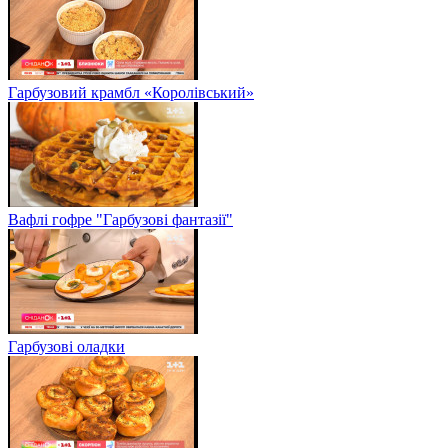
Гарбузовий крамбл «Королівський»
Вафлі гофре "Гарбузові фантазії"
Гарбузові оладки