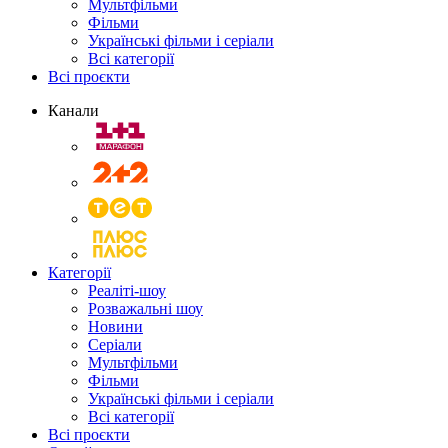
Мультфільми
Фільми
Українські фільми і серіали
Всі категорії
Всі проєкти
Канали
Категорії
Реаліті-шоу
Розважальні шоу
Новини
Серіали
Мультфільми
Фільми
Українські фільми і серіали
Всі категорії
Всі проєкти