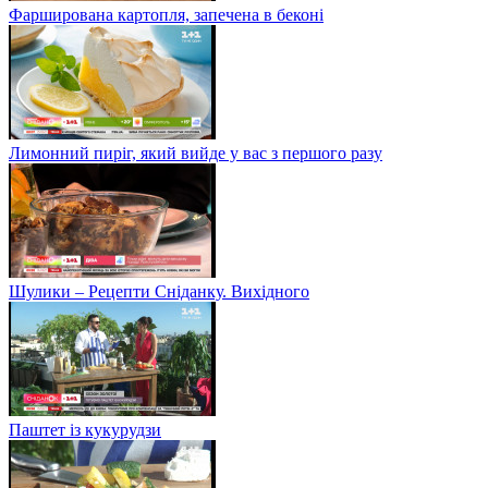
Фарширована картопля, запечена в беконі
Лимонний пиріг, який вийде у вас з першого разу
Шулики – Рецепти Сніданку. Вихідного
Паштет із кукурудзи