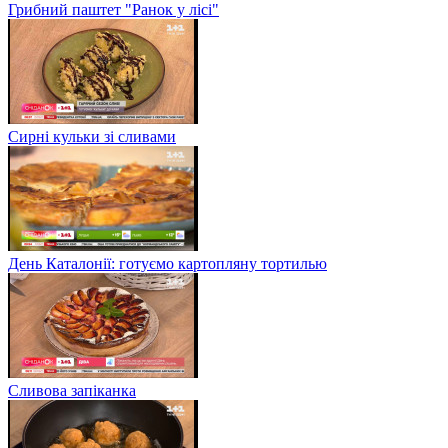
Грибний паштет "Ранок у лісі"
Сирні кульки зі сливами
День Каталонії: готуємо картопляну тортилью
Сливова запіканка