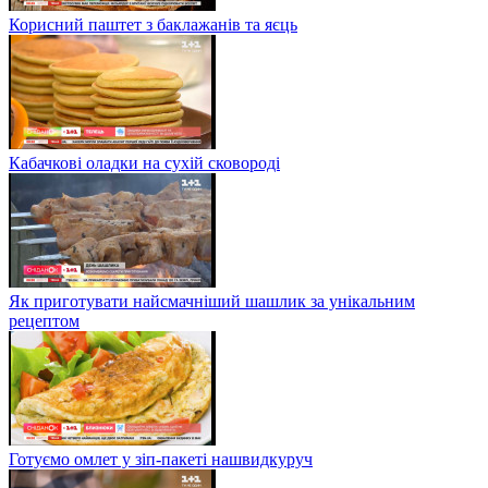
Корисний паштет з баклажанів та яєць
Кабачкові оладки на сухій сковороді
Як приготувати найсмачніший шашлик за унікальним
рецептом
Готуємо омлет у зіп-пакеті нашвидкуруч