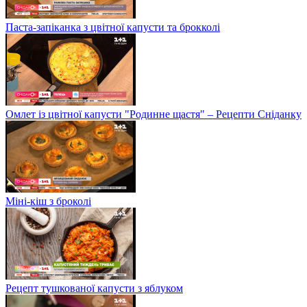
Паста-запіканка з цвітної капусти та брокколі
Омлет із цвітної капусти "Родинне щастя" – Рецепти Сніданку
Міні-кіш з броколі
Рецепт тушкованої капусти з яблуком