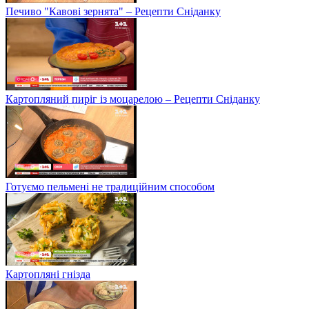
Печиво "Кавові зернята" – Рецепти Сніданку
Картопляний пиріг із моцарелою – Рецепти Сніданку
Готуємо пельмені не традиційним способом
Картопляні гнізда