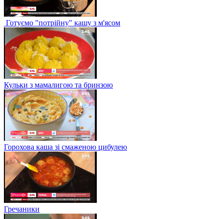
Готуємо "потрійну" кашу з м'ясом
Кульки з мамалигою та бринзою
Горохова каша зі смаженою цибулею
Гречаники