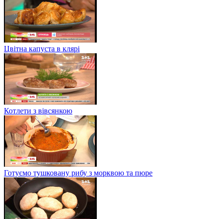
Цвітна капуста в клярі
Котлети з вівсянкою
Готуємо тушковану рибу з морквою та пюре