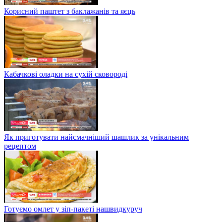
Корисний паштет з баклажанів та яєць
Кабачкові оладки на сухій сковороді
Як приготувати найсмачніший шашлик за унікальним
рецептом
Готуємо омлет у зіп-пакеті нашвидкуруч