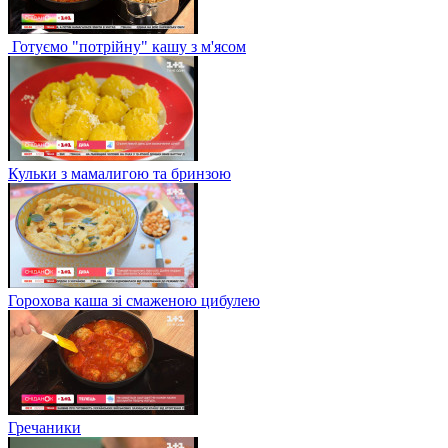
Готуємо "потрійну" кашу з м'ясом
Кульки з мамалигою та бринзою
Горохова каша зі смаженою цибулею
Гречаники