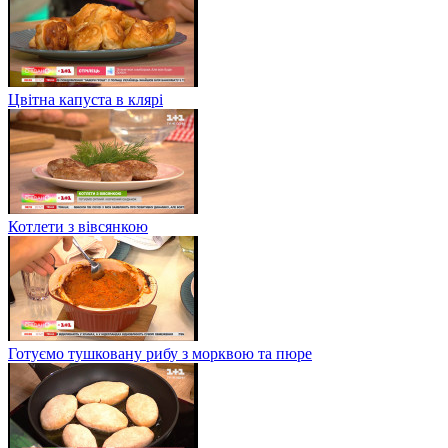
Цвітна капуста в клярі
Котлети з вівсянкою
Готуємо тушковану рибу з морквою та пюре