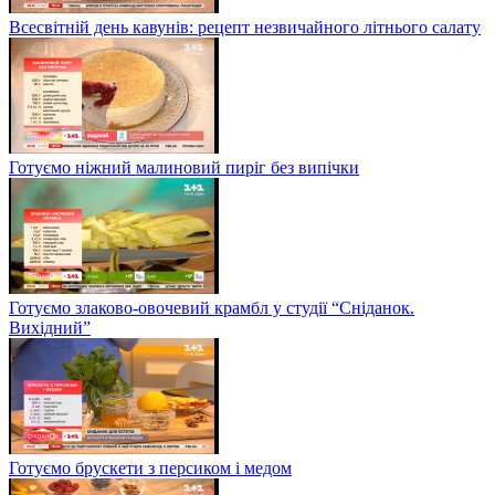
Всесвітній день кавунів: рецепт незвичайного літнього салату
Готуємо ніжний малиновий пиріг без випічки
Готуємо злаково-овочевий крамбл у студії “Сніданок.
Вихідний”
Готуємо брускети з персиком і медом