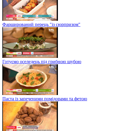
Фарширований перець "із сюрпризом"
Готуємо оселедець під грибною шубою
Паста із запеченими помідорами та фетою