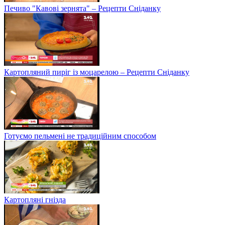
Печиво "Кавові зернята" – Рецепти Сніданку
Картопляний пиріг із моцарелою – Рецепти Сніданку
Готуємо пельмені не традиційним способом
Картопляні гнізда