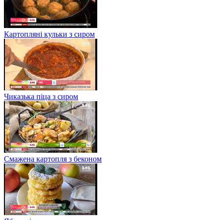
Картопляні кульки з сиром
Чиказька піца з сиром
Смажена картопля з беконом