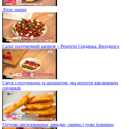
Літнє паніні
Салат полуничний капрезе – Рецепти Сніданка. Вихідного
Смузі з полуницею та шпинатом: два рецепти вівсянкових
сніданків
Готуємо рисилованики: швидко, смачно і дуже поживно