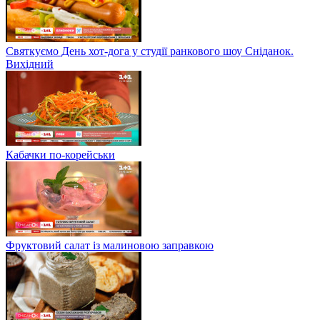
Святкуємо День хот-дога у студії ранкового шоу Сніданок.
Вихідний
Кабачки по-корейськи
Фруктовий салат із малиновою заправкою