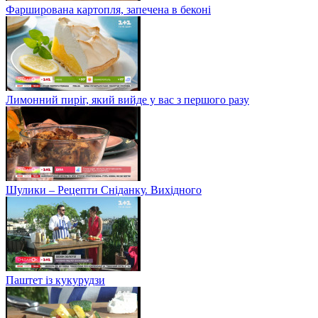
Фарширована картопля, запечена в беконі
Лимонний пиріг, який вийде у вас з першого разу
Шулики – Рецепти Сніданку. Вихідного
Паштет із кукурудзи