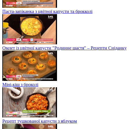
Паста-запіканка з цвітної капусти та брокколі
Омлет із цвітної капусти "Родинне щастя" – Рецепти Сніданку
Міні-кіш з броколі
Рецепт тушкованої капусти з яблуком