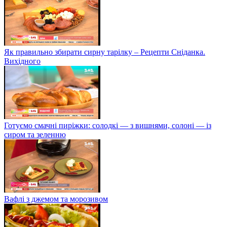
Як правильно збирати сирну тарілку – Рецепти Сніданка.
Вихідного
Готуємо смачні пиріжки: солодкі — з вишнями, солоні — із
сиром та зеленню
Вафлі з джемом та морозивом