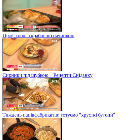
Профітролі з крабовою начинкою
Сирники під шубкою – Рецепти Сніданку
Тиждень напівфабрикатів: готуємо "хрусткі бутони"