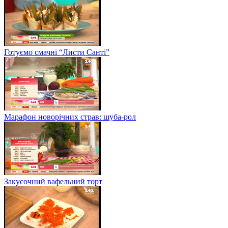
Готуємо смачні “Листи Санті”
Марафон новорічних страв: шуба-рол
Закусочний вафельний торт