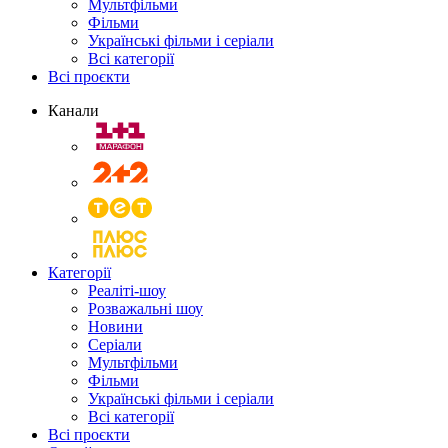
Мультфільми
Фільми
Українські фільми і серіали
Всі категорії
Всі проєкти
Канали
Категорії
Реаліті-шоу
Розважальні шоу
Новини
Серіали
Мультфільми
Фільми
Українські фільми і серіали
Всі категорії
Всі проєкти