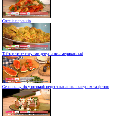
Соте із персиків
Тейтер тотс: готуємо деруни по-американські
Сезон кавунів у розпалі: рецепт канапок з кавуном та фетою