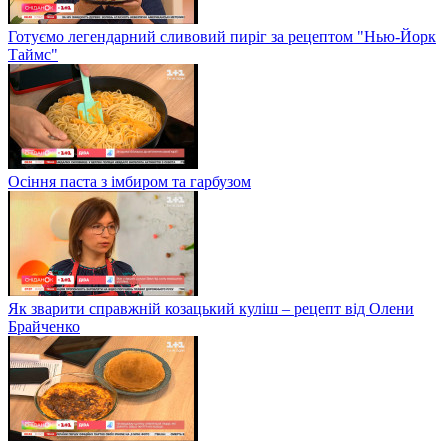
Готуємо легендарний сливовий пиріг за рецептом "Нью-Йорк
Таймс"
Осіння паста з імбиром та гарбузом
Як зварити справжній козацький куліш – рецепт від Олени
Брайченко