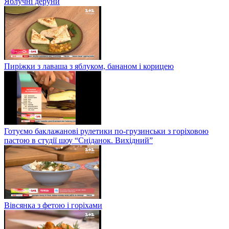
Яблучні деруни
Пиріжки з лаваша з яблуком, бананом і корицею
Готуємо баклажанові рулетики по-грузинськи з горіховою
пастою в студії шоу “Сніданок. Вихідний”
Вівсянка з фетою і горіхами