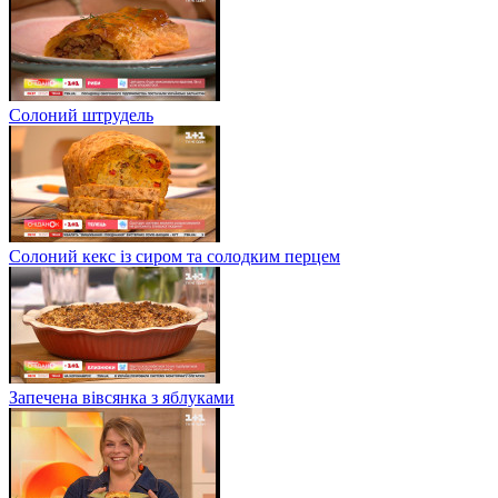
Солоний штрудель
Солоний кекс із сиром та солодким перцем
Запечена вівсянка з яблуками