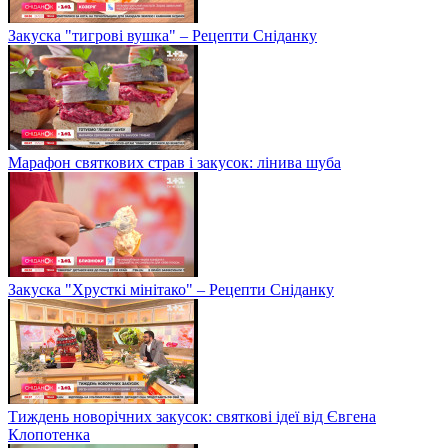
Закуска "тигрові вушка" – Рецепти Сніданку
Марафон святкових страв і закусок: лінива шуба
Закуска "Хрусткі мінітако" – Рецепти Сніданку
Тиждень новорічних закусок: святкові ідеї від Євгена
Клопотенка