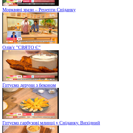
Морквяні зрази – Рецепти Сніданку
Олів'є "СВЯТО Є"
Готуємо деруни з беконом
Готуємо гарбузові млинці у Сніданку. Вихідний