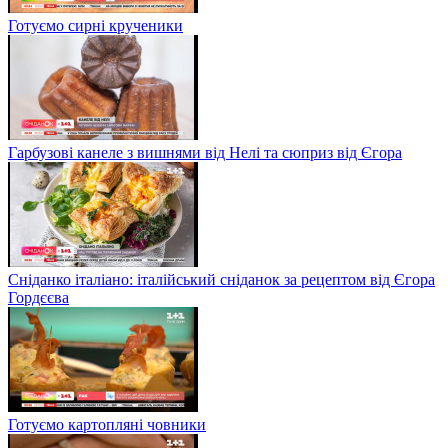
Готуємо сирні крученики
Гарбузові канеле з вишнями від Нелі та сюприз від Єгора
Сніданко італіано: італійський сніданок за рецептом від Єгора
Гордєєва
Готуємо картопляні човники