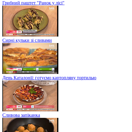
Грибний паштет "Ранок у лісі"
Сирні кульки зі сливами
День Каталонії: готуємо картопляну тортилью
Сливова запіканка