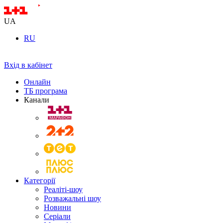
UA
RU
Вхід в кабінет
Онлайн
ТБ програма
Канали
Категорії
Реаліті-шоу
Розважальні шоу
Новини
Серіали