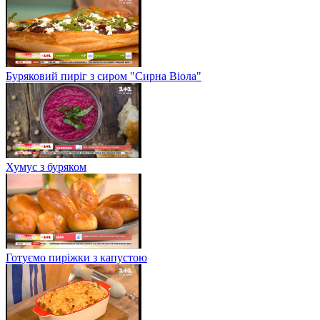
Буряковий пиріг з сиром "Сирна Віола"
Хумус з буряком
Готуємо пиріжки з капустою