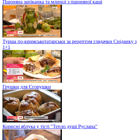
Пшоняна запіканка та млинці з пшоняної каші
Турша по-кримськотатарськи за рецептом глядачки Сніданку з
1+1
Грушки для Єгорушки
Корисні яблука у тісті "Тепло душі Руслана"