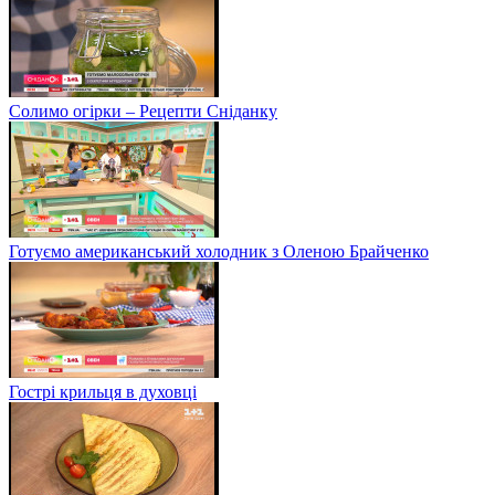
Солимо огірки – Рецепти Сніданку
Готуємо американський холодник з Оленою Брайченко
Гострі крильця в духовці