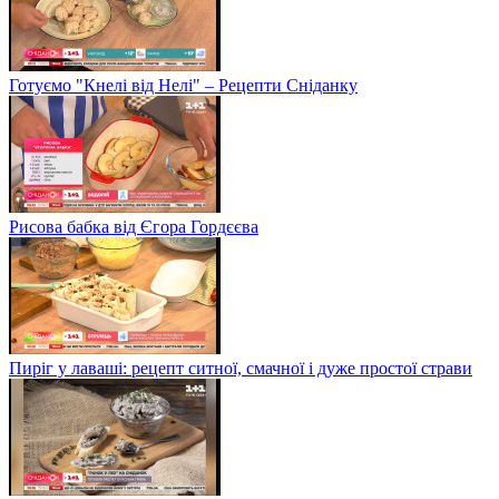
Готуємо "Кнелі від Нелі" – Рецепти Сніданку
Рисова бабка від Єгора Гордєєва
Пиріг у лаваші: рецепт ситної, смачної і дуже простої страви