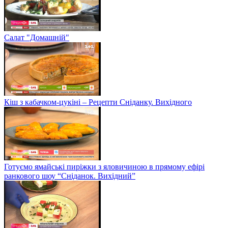
Салат "Домашній"
Кіш з кабачком-цукіні – Рецепти Сніданку. Вихідного
Готуємо ямайські пиріжки з яловичиною в прямому ефірі
ранкового шоу “Сніданок. Вихідний”