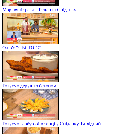
Морквяні зрази – Рецепти Сніданку
Олів'є "СВЯТО Є"
Готуємо деруни з беконом
Готуємо гарбузові млинці у Сніданку. Вихідний