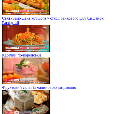
Святкуємо День хот-дога у студії ранкового шоу Сніданок.
Вихідний
Кабачки по-корейськи
Фруктовий салат із малиновою заправкою