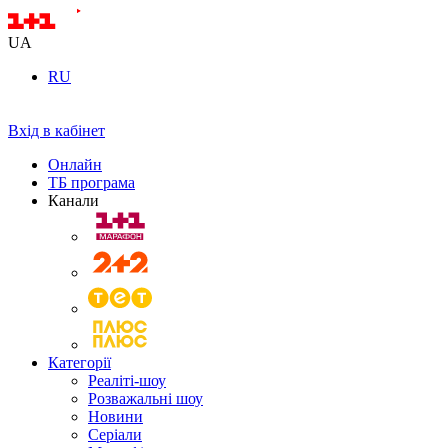
UA
RU
Вхід в кабінет
Онлайн
ТБ програма
Канали
Категорії
Реаліті-шоу
Розважальні шоу
Новини
Серіали