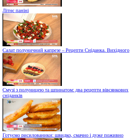
Літнє паніні
Салат полуничний капрезе – Рецепти Сніданка. Вихідного
Смузі з полуницею та шпинатом: два рецепти вівсянкових
сніданків
Готуємо рисилованики: швидко, смачно і дуже поживно