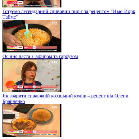
Готуємо легендарний сливовий пиріг за рецептом "Нью-Йорк
Таймс"
Осіння паста з імбиром та гарбузом
Як зварити справжній козацький куліш – рецепт від Олени
Брайченко