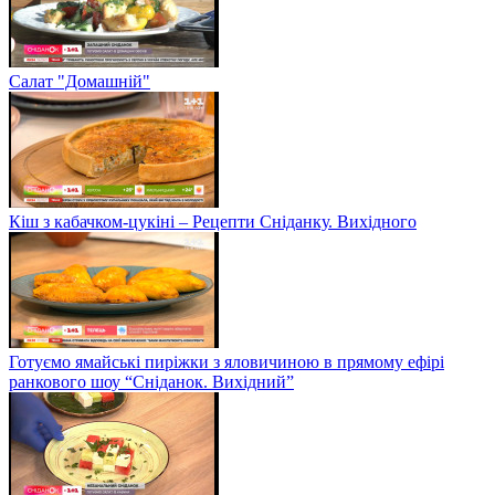
Салат "Домашній"
Кіш з кабачком-цукіні – Рецепти Сніданку. Вихідного
Готуємо ямайські пиріжки з яловичиною в прямому ефірі
ранкового шоу “Сніданок. Вихідний”