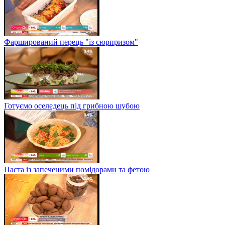
Фарширований перець "із сюрпризом"
Готуємо оселедець під грибною шубою
Паста із запеченими помідорами та фетою