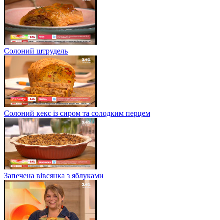
Солоний штрудель
Солоний кекс із сиром та солодким перцем
Запечена вівсянка з яблуками