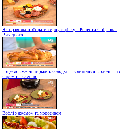
Як правильно збирати сирну тарілку – Рецепти Сніданка.
Вихідного
Готуємо смачні пиріжки: солодкі — з вишнями, солоні — із
сиром та зеленню
Вафлі з джемом та морозивом