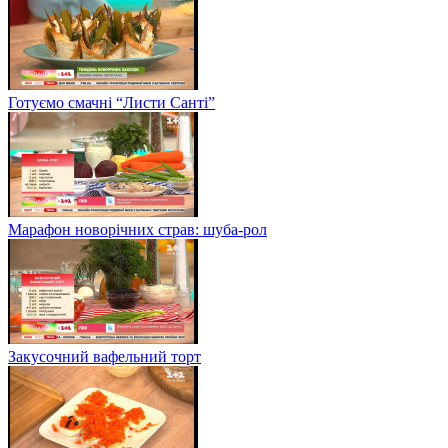
Готуємо смачні “Листи Санті”
Марафон новорічних страв: шуба-рол
Закусочний вафельний торт