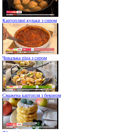
Картопляні кульки з сиром
Чиказька піца з сиром
Смажена картопля з беконом