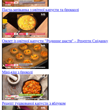
Паста-запіканка з цвітної капусти та брокколі
Омлет із цвітної капусти "Родинне щастя" – Рецепти Сніданку
Міні-кіш з броколі
Рецепт тушкованої капусти з яблуком