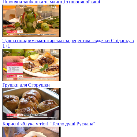
Пшоняна запіканка та млинці з пшоняної каші
Турша по-кримськотатарськи за рецептом глядачки Сніданку з
1+1
Грушки для Єгорушки
Корисні яблука у тісті "Тепло душі Руслана"