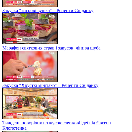
Закуска "тигрові вушка" – Рецепти Сніданку
Марафон святкових страв і закусок: лінива шуба
Закуска "Хрусткі мінітако" – Рецепти Сніданку
Тиждень новорічних закусок: святкові ідеї від Євгена
Клопотенка