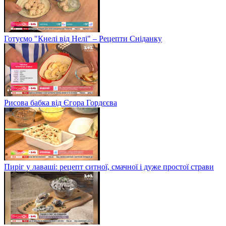
Готуємо "Кнелі від Нелі" – Рецепти Сніданку
Рисова бабка від Єгора Гордєєва
Пиріг у лаваші: рецепт ситної, смачної і дуже простої страви