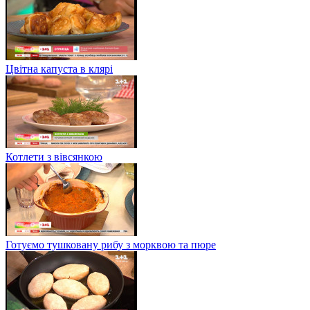
Цвітна капуста в клярі
Котлети з вівсянкою
Готуємо тушковану рибу з морквою та пюре