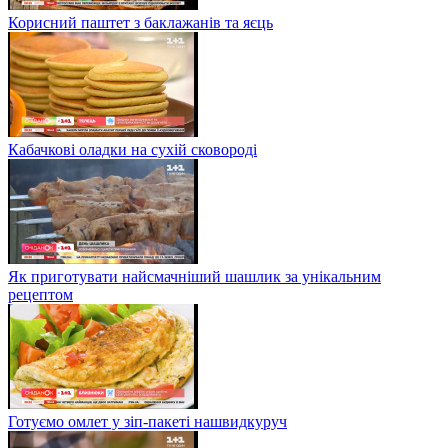
Корисний паштет з баклажанів та яєць
Кабачкові оладки на сухій сковороді
Як приготувати найсмачніший шашлик за унікальним
рецептом
Готуємо омлет у зіп-пакеті нашвидкуруч