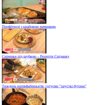
Профітролі з крабовою начинкою
Сирники під шубкою – Рецепти Сніданку
Тиждень напівфабрикатів: готуємо "хрусткі бутони"