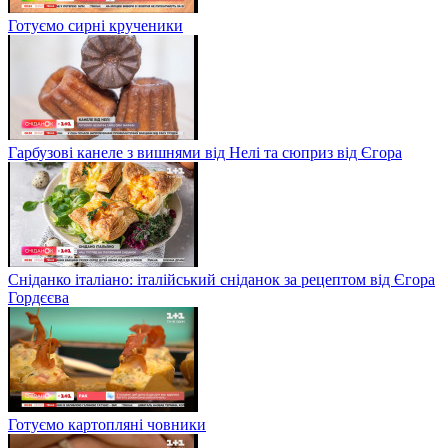
Готуємо сирні крученики
Гарбузові канеле з вишнями від Нелі та сюприз від Єгора
Сніданко італіано: італійський сніданок за рецептом від Єгора
Гордєєва
Готуємо картопляні човники