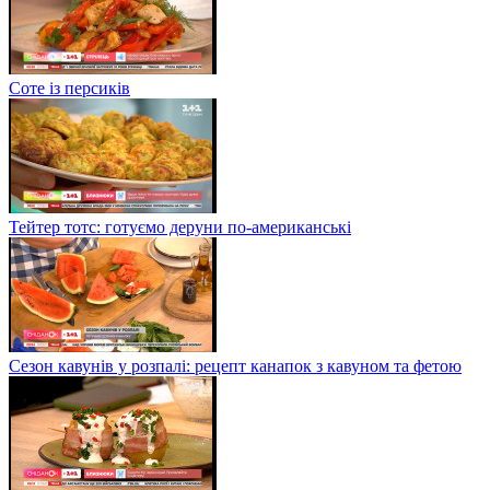
Соте із персиків
Тейтер тотс: готуємо деруни по-американські
Сезон кавунів у розпалі: рецепт канапок з кавуном та фетою