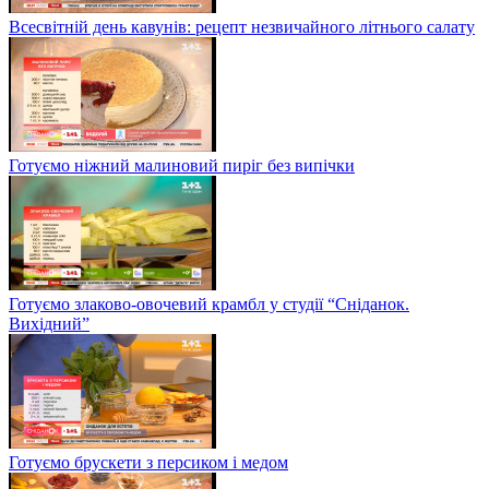
Всесвітній день кавунів: рецепт незвичайного літнього салату
Готуємо ніжний малиновий пиріг без випічки
Готуємо злаково-овочевий крамбл у студії “Сніданок.
Вихідний”
Готуємо брускети з персиком і медом