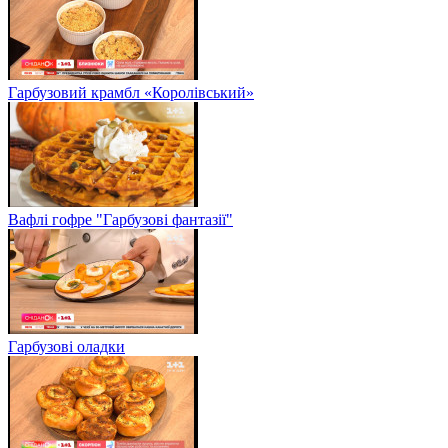
Гарбузовий крамбл «Королівський»
Вафлі гофре "Гарбузові фантазії"
Гарбузові оладки