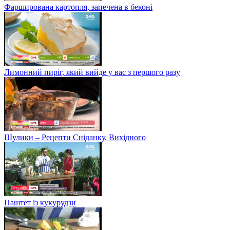
Фарширована картопля, запечена в беконі
Лимонний пиріг, який вийде у вас з першого разу
Шулики – Рецепти Сніданку. Вихідного
Паштет із кукурудзи