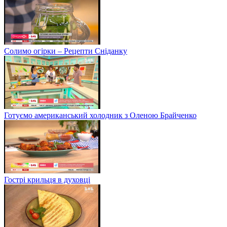
Солимо огірки – Рецепти Сніданку
Готуємо американський холодник з Оленою Брайченко
Гострі крильця в духовці