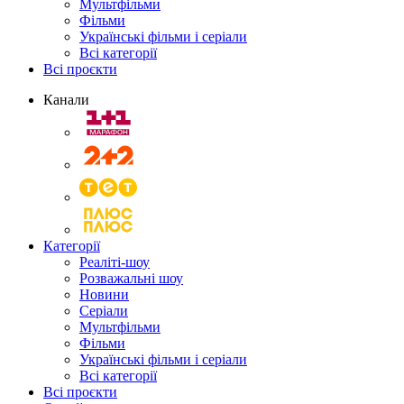
Мультфільми
Фільми
Українські фільми і серіали
Всі категорії
Всі проєкти
Канали
Категорії
Реаліті-шоу
Розважальні шоу
Новини
Серіали
Мультфільми
Фільми
Українські фільми і серіали
Всі категорії
Всі проєкти