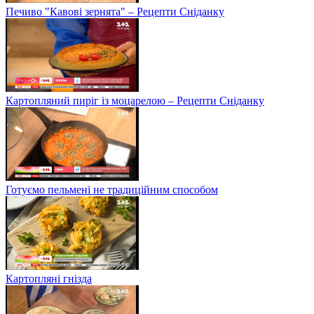
Печиво "Кавові зернята" – Рецепти Сніданку
Картопляний пиріг із моцарелою – Рецепти Сніданку
Готуємо пельмені не традиційним способом
Картопляні гнізда