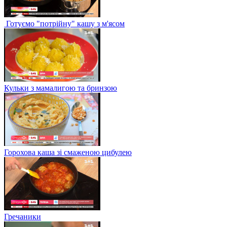
Готуємо "потрійну" кашу з м'ясом
Кульки з мамалигою та бринзою
Горохова каша зі смаженою цибулею
Гречаники