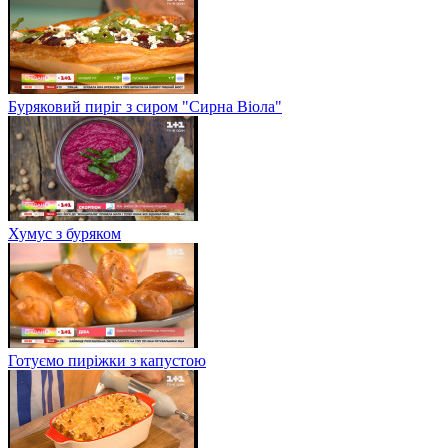
Буряковий пиріг з сиром "Сирна Віола"
Хумус з буряком
Готуємо пиріжки з капустою