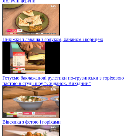
Яблучні деруни
Пиріжки з лаваша з яблуком, бананом і корицею
Готуємо баклажанові рулетики по-грузинськи з горіховою
пастою в студії шоу “Сніданок. Вихідний”
Вівсянка з фетою і горіхами