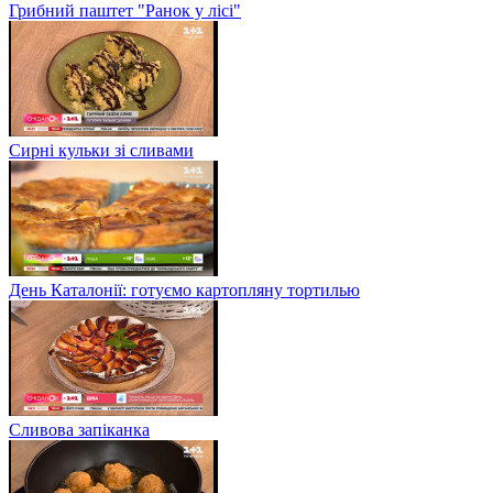
Грибний паштет "Ранок у лісі"
Сирні кульки зі сливами
День Каталонії: готуємо картопляну тортилью
Сливова запіканка