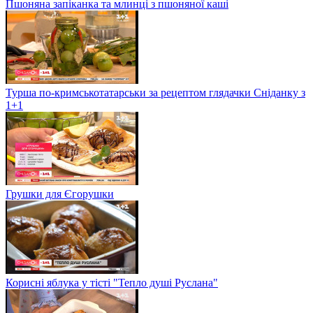
Пшоняна запіканка та млинці з пшоняної каші
Турша по-кримськотатарськи за рецептом глядачки Сніданку з
1+1
Грушки для Єгорушки
Корисні яблука у тісті "Тепло душі Руслана"