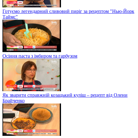
Готуємо легендарний сливовий пиріг за рецептом "Нью-Йорк
Таймс"
Осіння паста з імбиром та гарбузом
Як зварити справжній козацький куліш – рецепт від Олени
Брайченко