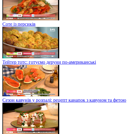
Соте із персиків
Тейтер тотс: готуємо деруни по-американські
Сезон кавунів у розпалі: рецепт канапок з кавуном та фетою