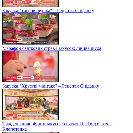
Закуска "тигрові вушка" – Рецепти Сніданку
Марафон святкових страв і закусок: лінива шуба
Закуска "Хрусткі мінітако" – Рецепти Сніданку
Тиждень новорічних закусок: святкові ідеї від Євгена
Клопотенка