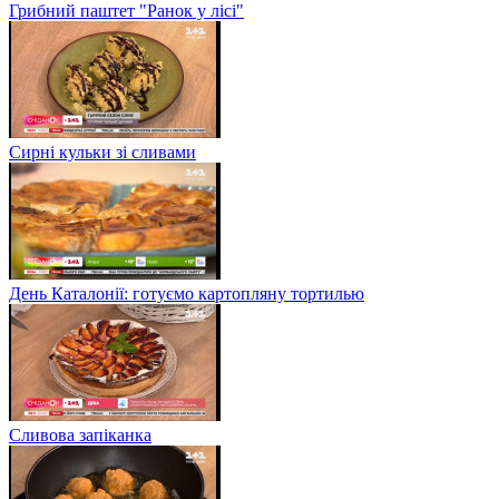
Грибний паштет "Ранок у лісі"
Сирні кульки зі сливами
День Каталонії: готуємо картопляну тортилью
Сливова запіканка