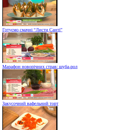
Готуємо смачні “Листи Санті”
Марафон новорічних страв: шуба-рол
Закусочний вафельний торт