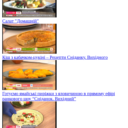
Салат "Домашній"
Кіш з кабачком-цукіні – Рецепти Сніданку. Вихідного
Готуємо ямайські пиріжки з яловичиною в прямому ефірі
ранкового шоу “Сніданок. Вихідний”