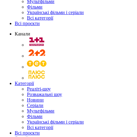
Мультфільми
Фільми
Українські фільми і серіали
Всі категорії
Всі проєкти
Канали
Категорії
Реаліті-шоу
Розважальні шоу
Новини
Серіали
Мультфільми
Фільми
Українські фільми і серіали
Всі категорії
Всі проєкти