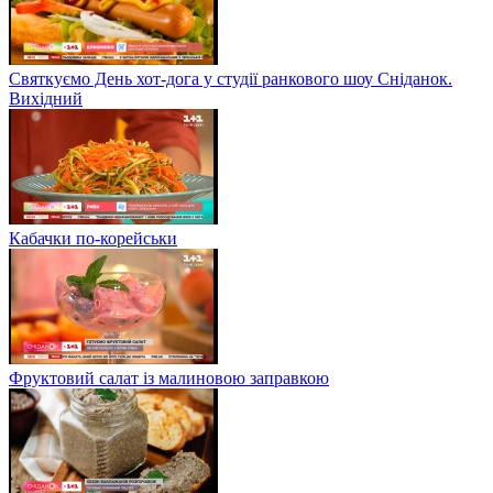
Святкуємо День хот-дога у студії ранкового шоу Сніданок.
Вихідний
Кабачки по-корейськи
Фруктовий салат із малиновою заправкою