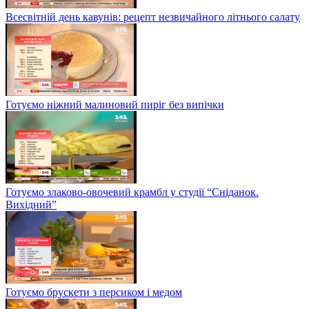
Всесвітній день кавунів: рецепт незвичайного літнього салату
Готуємо ніжний малиновий пиріг без випічки
Готуємо злаково-овочевий крамбл у студії “Сніданок.
Вихідний”
Готуємо брускети з персиком і медом