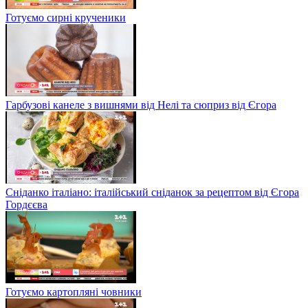
Готуємо сирні крученики
Гарбузові канеле з вишнями від Нелі та сюприз від Єгора
Сніданко італіано: італійський сніданок за рецептом від Єгора
Гордєєва
Готуємо картопляні човники