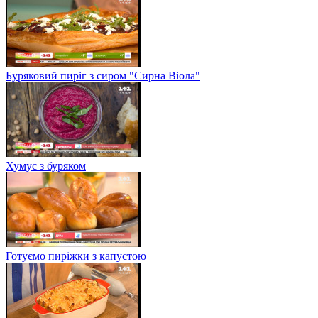
Буряковий пиріг з сиром "Сирна Віола"
Хумус з буряком
Готуємо пиріжки з капустою