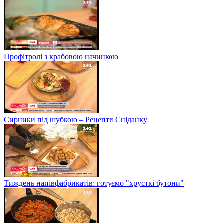
Профітролі з крабовою начинкою
Сирники під шубкою – Рецепти Сніданку
Тиждень напівфабрикатів: готуємо "хрусткі бутони"