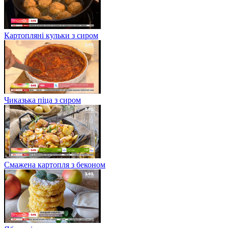
Картопляні кульки з сиром
Чиказька піца з сиром
Смажена картопля з беконом