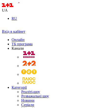
UA
RU
Вхід в кабінет
Онлайн
ТБ програма
Канали
Категорії
Реаліті-шоу
Розважальні шоу
Новини
Серіали