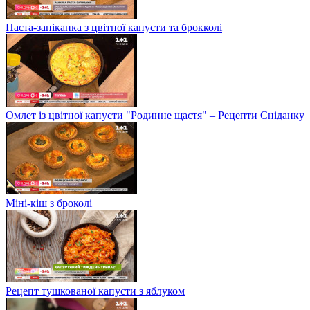
Паста-запіканка з цвітної капусти та брокколі
Омлет із цвітної капусти "Родинне щастя" – Рецепти Сніданку
Міні-кіш з броколі
Рецепт тушкованої капусти з яблуком