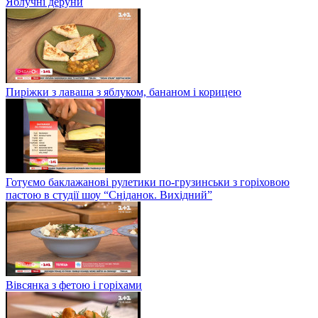
Яблучні деруни
Пиріжки з лаваша з яблуком, бананом і корицею
Готуємо баклажанові рулетики по-грузинськи з горіховою
пастою в студії шоу “Сніданок. Вихідний”
Вівсянка з фетою і горіхами