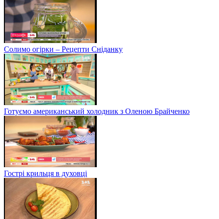
Солимо огірки – Рецепти Сніданку
Готуємо американський холодник з Оленою Брайченко
Гострі крильця в духовці