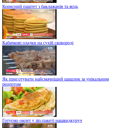
Корисний паштет з баклажанів та яєць
Кабачкові оладки на сухій сковороді
Як приготувати найсмачніший шашлик за унікальним
рецептом
Готуємо омлет у зіп-пакеті нашвидкуруч