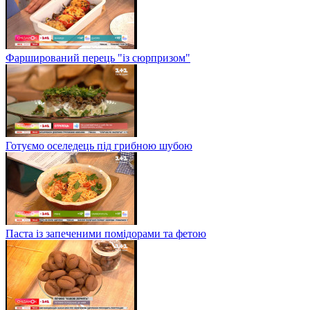
Фарширований перець "із сюрпризом"
Готуємо оселедець під грибною шубою
Паста із запеченими помідорами та фетою