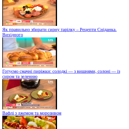
Як правильно збирати сирну тарілку – Рецепти Сніданка.
Вихідного
Готуємо смачні пиріжки: солодкі — з вишнями, солоні — із
сиром та зеленню
Вафлі з джемом та морозивом