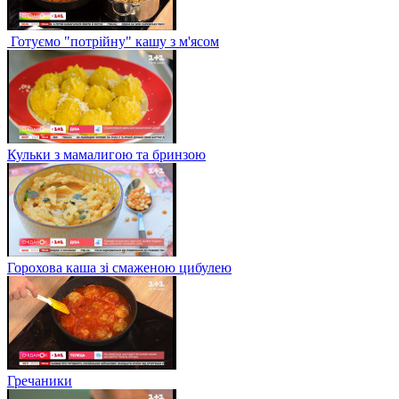
Готуємо "потрійну" кашу з м'ясом
Кульки з мамалигою та бринзою
Горохова каша зі смаженою цибулею
Гречаники