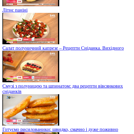
Літнє паніні
Салат полуничний капрезе – Рецепти Сніданка. Вихідного
Смузі з полуницею та шпинатом: два рецепти вівсянкових
сніданків
Готуємо рисилованики: швидко, смачно і дуже поживно