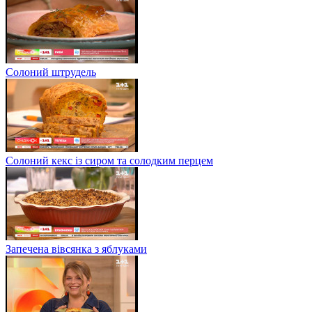
Солоний штрудель
Солоний кекс із сиром та солодким перцем
Запечена вівсянка з яблуками