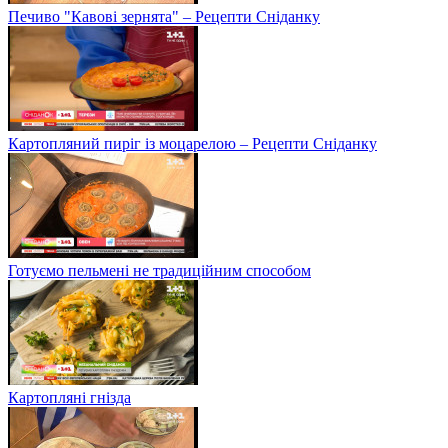
Печиво "Кавові зернята" – Рецепти Сніданку
Картопляний пиріг із моцарелою – Рецепти Сніданку
Готуємо пельмені не традиційним способом
Картопляні гнізда