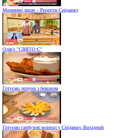
Морквяні зрази – Рецепти Сніданку
Олів'є "СВЯТО Є"
Готуємо деруни з беконом
Готуємо гарбузові млинці у Сніданку. Вихідний