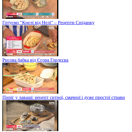
Готуємо "Кнелі від Нелі" – Рецепти Сніданку
Рисова бабка від Єгора Гордєєва
Пиріг у лаваші: рецепт ситної, смачної і дуже простої страви