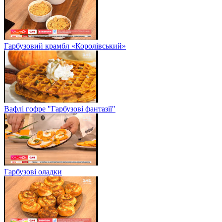
Гарбузовий крамбл «Королівський»
Вафлі гофре "Гарбузові фантазії"
Гарбузові оладки