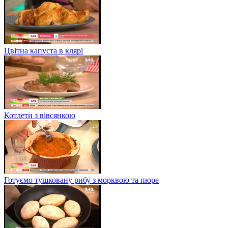
Цвітна капуста в клярі
Котлети з вівсянкою
Готуємо тушковану рибу з морквою та пюре