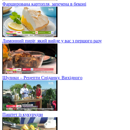
Фарширована картопля, запечена в беконі
Лимонний пиріг, який вийде у вас з першого разу
Шулики – Рецепти Сніданку. Вихідного
Паштет із кукурудзи