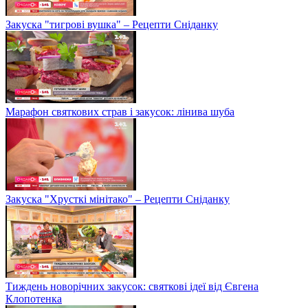
Закуска "тигрові вушка" – Рецепти Сніданку
Марафон святкових страв і закусок: лінива шуба
Закуска "Хрусткі мінітако" – Рецепти Сніданку
Тиждень новорічних закусок: святкові ідеї від Євгена
Клопотенка