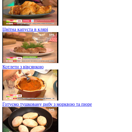
Цвітна капуста в клярі
Котлети з вівсянкою
Готуємо тушковану рибу з морквою та пюре