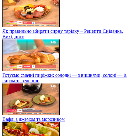
Як правильно збирати сирну тарілку – Рецепти Сніданка.
Вихідного
Готуємо смачні пиріжки: солодкі — з вишнями, солоні — із
сиром та зеленню
Вафлі з джемом та морозивом