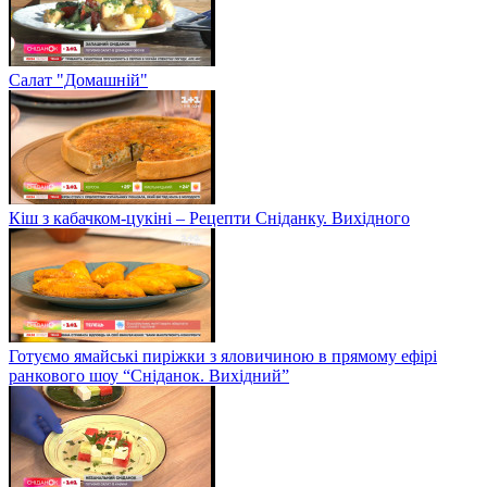
Салат "Домашній"
Кіш з кабачком-цукіні – Рецепти Сніданку. Вихідного
Готуємо ямайські пиріжки з яловичиною в прямому ефірі
ранкового шоу “Сніданок. Вихідний”