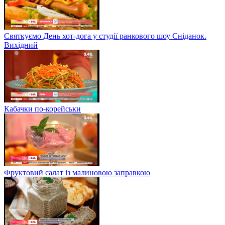
Святкуємо День хот-дога у студії ранкового шоу Сніданок.
Вихідний
Кабачки по-корейськи
Фруктовий салат із малиновою заправкою