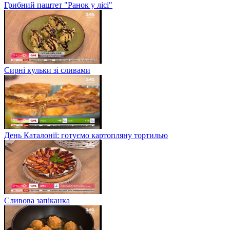
Грибний паштет "Ранок у лісі"
Сирні кульки зі сливами
День Каталонії: готуємо картопляну тортилью
Сливова запіканка