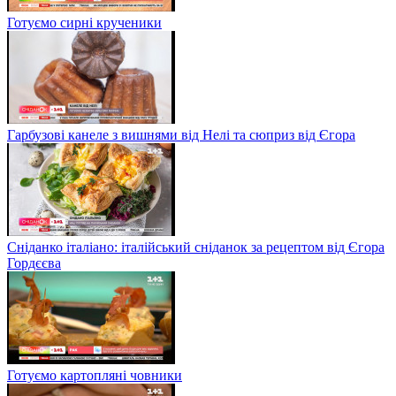
Готуємо сирні крученики
Гарбузові канеле з вишнями від Нелі та сюприз від Єгора
Сніданко італіано: італійський сніданок за рецептом від Єгора
Гордєєва
Готуємо картопляні човники