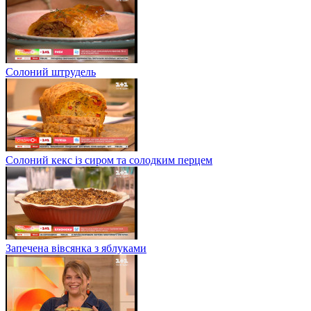
Солоний штрудель
Солоний кекс із сиром та солодким перцем
Запечена вівсянка з яблуками