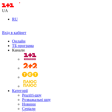
UA
RU
Вхід в кабінет
Онлайн
ТБ програма
Канали
Категорії
Реаліті-шоу
Розважальні шоу
Новини
Серіали