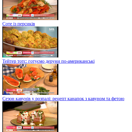
Соте із персиків
Тейтер тотс: готуємо деруни по-американські
Сезон кавунів у розпалі: рецепт канапок з кавуном та фетою