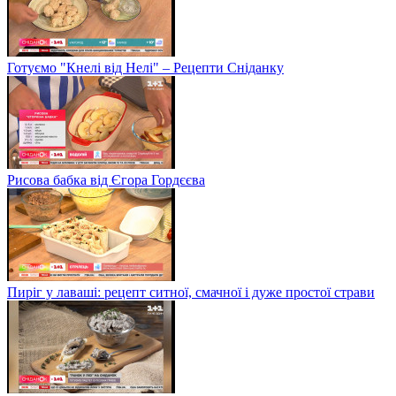
Готуємо "Кнелі від Нелі" – Рецепти Сніданку
Рисова бабка від Єгора Гордєєва
Пиріг у лаваші: рецепт ситної, смачної і дуже простої страви