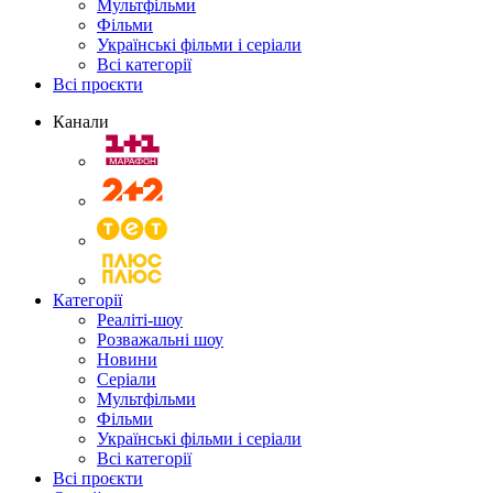
Мультфільми
Фільми
Українські фільми і серіали
Всі категорії
Всі проєкти
Канали
Категорії
Реаліті-шоу
Розважальні шоу
Новини
Серіали
Мультфільми
Фільми
Українські фільми і серіали
Всі категорії
Всі проєкти