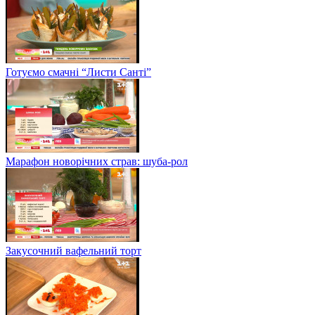
Готуємо смачні “Листи Санті”
Марафон новорічних страв: шуба-рол
Закусочний вафельний торт