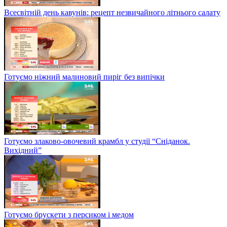
Всесвітній день кавунів: рецепт незвичайного літнього салату
Готуємо ніжний малиновий пиріг без випічки
Готуємо злаково-овочевий крамбл у студії “Сніданок.
Вихідний”
Готуємо брускети з персиком і медом