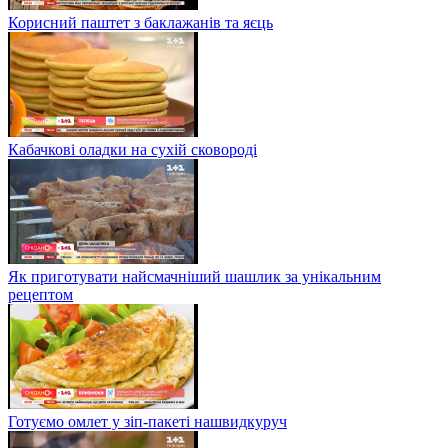
Корисний паштет з баклажанів та яєць
Кабачкові оладки на сухій сковороді
Як приготувати найсмачніший шашлик за унікальним
рецептом
Готуємо омлет у зіп-пакеті нашвидкуруч