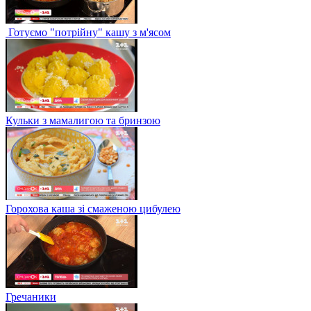
Готуємо "потрійну" кашу з м'ясом
Кульки з мамалигою та бринзою
Горохова каша зі смаженою цибулею
Гречаники