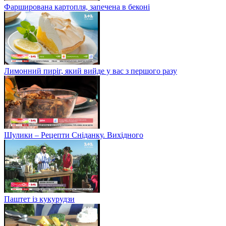
Фарширована картопля, запечена в беконі
Лимонний пиріг, який вийде у вас з першого разу
Шулики – Рецепти Сніданку. Вихідного
Паштет із кукурудзи