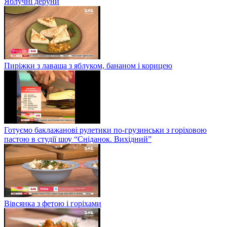
Яблучні деруни
Пиріжки з лаваша з яблуком, бананом і корицею
Готуємо баклажанові рулетики по-грузинськи з горіховою
пастою в студії шоу “Сніданок. Вихідний”
Вівсянка з фетою і горіхами