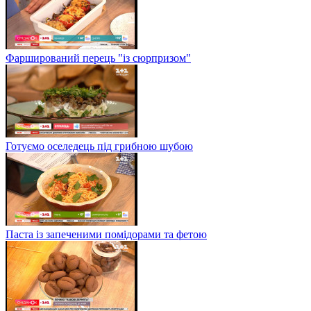
Фарширований перець "із сюрпризом"
Готуємо оселедець під грибною шубою
Паста із запеченими помідорами та фетою