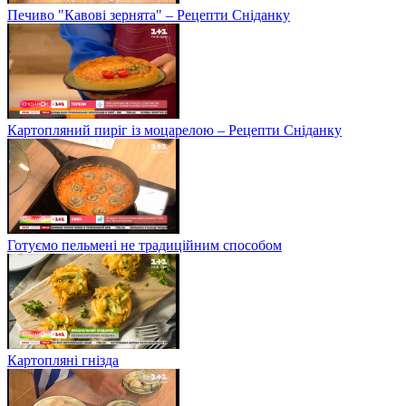
Печиво "Кавові зернята" – Рецепти Сніданку
Картопляний пиріг із моцарелою – Рецепти Сніданку
Готуємо пельмені не традиційним способом
Картопляні гнізда