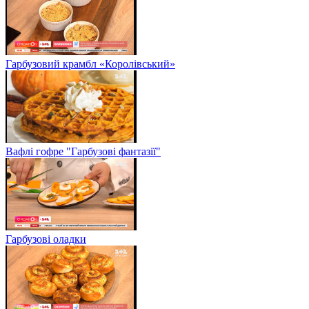
Гарбузовий крамбл «Королівський»
Вафлі гофре "Гарбузові фантазії"
Гарбузові оладки