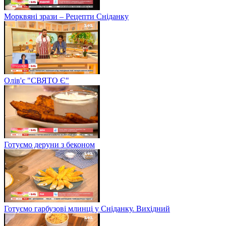
Морквяні зрази – Рецепти Сніданку
Олів'є "СВЯТО Є"
Готуємо деруни з беконом
Готуємо гарбузові млинці у Сніданку. Вихідний