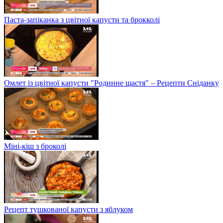
Паста-запіканка з цвітної капусти та брокколі
Омлет із цвітної капусти "Родинне щастя" – Рецепти Сніданку
Міні-кіш з броколі
Рецепт тушкованої капусти з яблуком