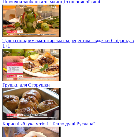
Пшоняна запіканка та млинці з пшоняної каші
Турша по-кримськотатарськи за рецептом глядачки Сніданку з
1+1
Грушки для Єгорушки
Корисні яблука у тісті "Тепло душі Руслана"