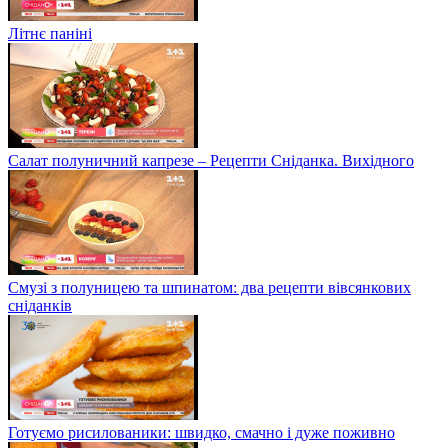
Літнє паніні
Салат полуничний капрезе – Рецепти Сніданка. Вихідного
Смузі з полуницею та шпинатом: два рецепти вівсянкових
сніданків
Готуємо рисилованики: швидко, смачно і дуже поживно