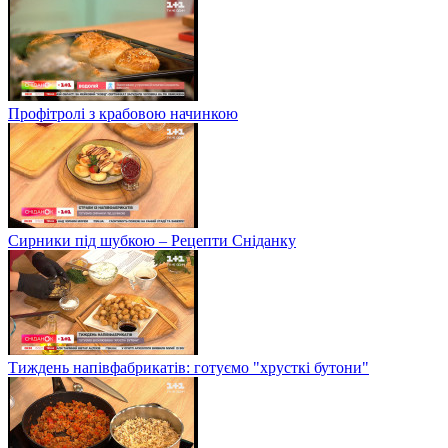
Профітролі з крабовою начинкою
Сирники під шубкою – Рецепти Сніданку
Тиждень напівфабрикатів: готуємо "хрусткі бутони"