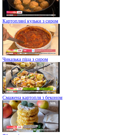
Картопляні кульки з сиром
Чиказька піца з сиром
Смажена картопля з беконом