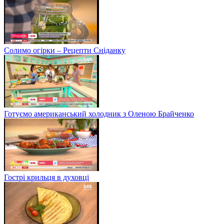
Солимо огірки – Рецепти Сніданку
Готуємо американський холодник з Оленою Брайченко
Гострі крильця в духовці