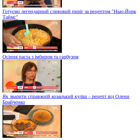
Готуємо легендарний сливовий пиріг за рецептом "Нью-Йорк
Таймс"
Осіння паста з імбиром та гарбузом
Як зварити справжній козацький куліш – рецепт від Олени
Брайченко