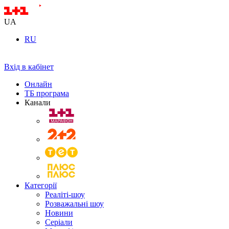
UA
RU
Вхід в кабінет
Онлайн
ТБ програма
Канали
Категорії
Реаліті-шоу
Розважальні шоу
Новини
Серіали