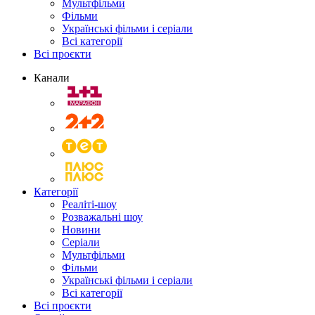
Мультфільми
Фільми
Українські фільми і серіали
Всі категорії
Всі проєкти
Канали
Категорії
Реаліті-шоу
Розважальні шоу
Новини
Серіали
Мультфільми
Фільми
Українські фільми і серіали
Всі категорії
Всі проєкти