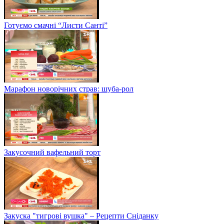
Готуємо смачні “Листи Санті”
Марафон новорічних страв: шуба-рол
Закусочний вафельний торт
Закуска "тигрові вушка" – Рецепти Сніданку