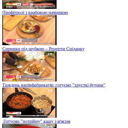
Профітролі з крабовою начинкою
Сирники під шубкою – Рецепти Сніданку
Тиждень напівфабрикатів: готуємо "хрусткі бутони"
Готуємо "потрійну" кашу з м'ясом