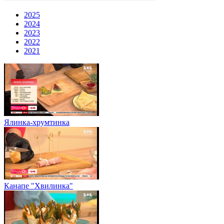
2025
2024
2023
2022
2021
Ялинка-хрумтинка
Канапе "Хвилинка"