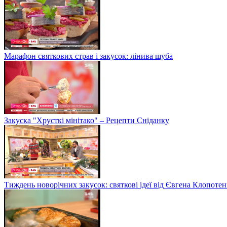
Марафон святкових страв і закусок: лінива шуба
Закуска "Хрусткі мінітако" – Рецепти Сніданку
Тиждень новорічних закусок: святкові ідеї від Євгена Клопотен