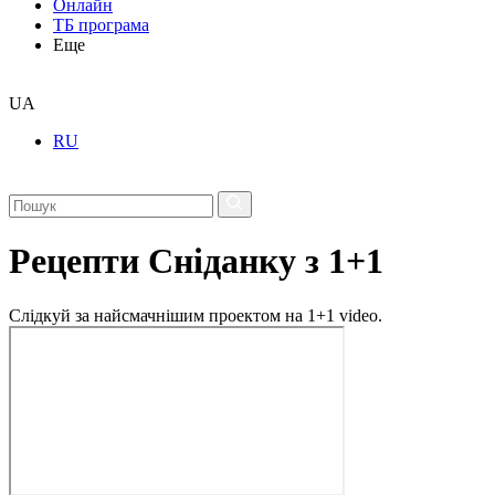
Онлайн
ТБ програма
Еще
UA
RU
Рецепти Сніданку з 1+1
Слідкуй за найсмачнішим проектом на 1+1 video.