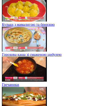
Кульки з мамалигою та бринзою
Горохова каша зі смаженою цибулею
Гречаники