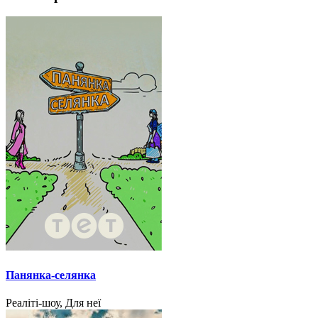
Панянка-селянка
Реаліті-шоу, Для неї