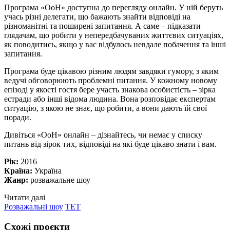
Програма «ОоН» доступна до перегляду онлайн. У ній беруть
учась різні делегати, що бажають знайти відповіді на
різноманітні та поширені запитання. А саме – підказати
глядачам, що робити у непередбачуваних життєвих ситуаціях,
як поводитись, якщо у вас відбулось невдале побачення та інші
запитання.
Програма буде цікавою різним людям завдяки гумору, з яким
ведучі обговорюють проблемні питання. У кожному новому
епізоді у якості гостя бере участь знакова особистість – зірка
естради або інші відома людина. Вона розповідає експертам
ситуацію, з якою не знає, що робити, а вони дають їй свої
поради.
Дивіться «ОоН» онлайн – дізнайтесь, чи немає у списку
питань від зірок тих, відповіді на які буде цікаво знати і вам.
Рік:
2016
Країна:
Україна
Жанр:
розважальне шоу
Читати далі
Розважальні шоу
ТЕТ
Схожі проєкти