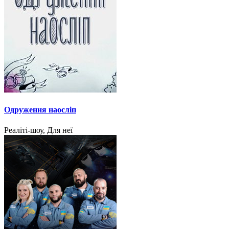
Одруження наосліп
Реаліті-шоу, Для неї