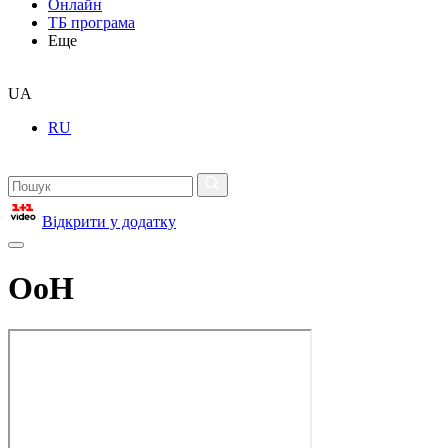
Онлайн
ТБ програма
Еще
UA
RU
Відкрити у додатку
ОоН