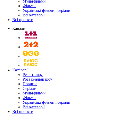
Мультфільми
Фільми
Українські фільми і серіали
Всі категорії
Всі проєкти
Канали
Категорії
Реаліті-шоу
Розважальні шоу
Новини
Серіали
Мультфільми
Фільми
Українські фільми і серіали
Всі категорії
Всі проєкти