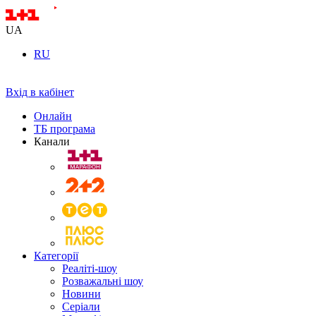
UA
RU
Вхід в кабінет
Онлайн
ТБ програма
Канали
Категорії
Реаліті-шоу
Розважальні шоу
Новини
Серіали