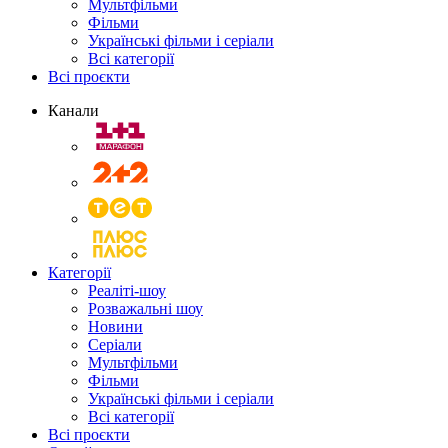
Мультфільми
Фільми
Українські фільми і серіали
Всі категорії
Всі проєкти
Канали
Категорії
Реаліті-шоу
Розважальні шоу
Новини
Серіали
Мультфільми
Фільми
Українські фільми і серіали
Всі категорії
Всі проєкти