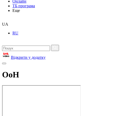
Онлайн
ТБ програма
Еще
UA
RU
Відкрити у додатку
ОоН