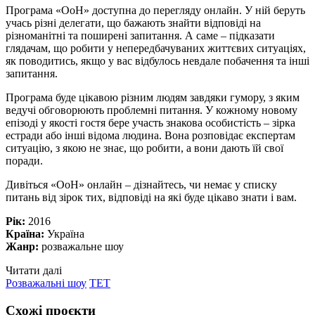
Програма «ОоН» доступна до перегляду онлайн. У ній беруть
учась різні делегати, що бажають знайти відповіді на
різноманітні та поширені запитання. А саме – підказати
глядачам, що робити у непередбачуваних життєвих ситуаціях,
як поводитись, якщо у вас відбулось невдале побачення та інші
запитання.
Програма буде цікавою різним людям завдяки гумору, з яким
ведучі обговорюють проблемні питання. У кожному новому
епізоді у якості гостя бере участь знакова особистість – зірка
естради або інші відома людина. Вона розповідає експертам
ситуацію, з якою не знає, що робити, а вони дають їй свої
поради.
Дивіться «ОоН» онлайн – дізнайтесь, чи немає у списку
питань від зірок тих, відповіді на які буде цікаво знати і вам.
Рік:
2016
Країна:
Україна
Жанр:
розважальне шоу
Читати далі
Розважальні шоу
ТЕТ
Схожі проєкти