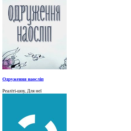
Одруження наосліп
Реаліті-шоу, Для неї