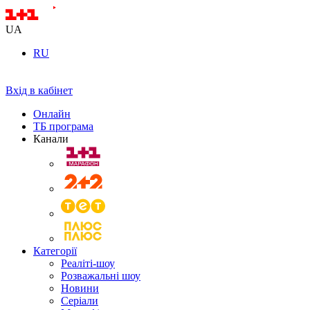
UA
RU
Вхід в кабінет
Онлайн
ТБ програма
Канали
Категорії
Реаліті-шоу
Розважальні шоу
Новини
Серіали