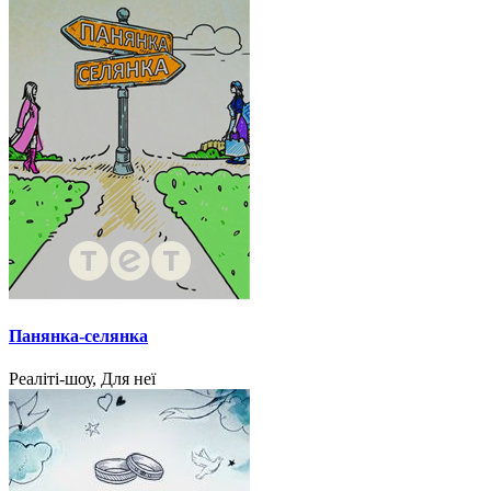
Панянка-селянка
Реаліті-шоу, Для неї