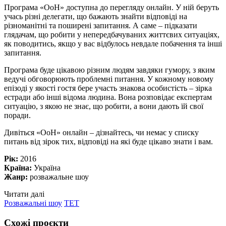
Програма «ОоН» доступна до перегляду онлайн. У ній беруть
учась різні делегати, що бажають знайти відповіді на
різноманітні та поширені запитання. А саме – підказати
глядачам, що робити у непередбачуваних життєвих ситуаціях,
як поводитись, якщо у вас відбулось невдале побачення та інші
запитання.
Програма буде цікавою різним людям завдяки гумору, з яким
ведучі обговорюють проблемні питання. У кожному новому
епізоді у якості гостя бере участь знакова особистість – зірка
естради або інші відома людина. Вона розповідає експертам
ситуацію, з якою не знає, що робити, а вони дають їй свої
поради.
Дивіться «ОоН» онлайн – дізнайтесь, чи немає у списку
питань від зірок тих, відповіді на які буде цікаво знати і вам.
Рік:
2016
Країна:
Україна
Жанр:
розважальне шоу
Читати далі
Розважальні шоу
ТЕТ
Схожі проєкти