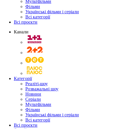
Мультфільми
Фільми
Українські фільми і серіали
Всі категорії
Всі проєкти
Канали
Категорії
Реаліті-шоу
Розважальні шоу
Новини
Серіали
Мультфільми
Фільми
Українські фільми і серіали
Всі категорії
Всі проєкти