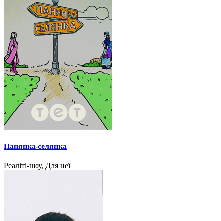
Панянка-селянка
Реаліті-шоу, Для неї