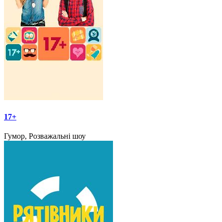
17+
Гумор, Розважальні шоу