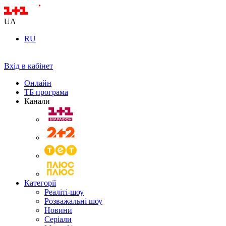
UA
RU
Вхід в кабінет
Онлайн
ТБ програма
Канали
Категорії
Реаліті-шоу
Розважальні шоу
Новини
Серіали