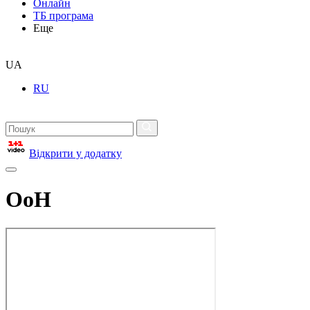
Онлайн
ТБ програма
Еще
UA
RU
Відкрити у додатку
ОоН