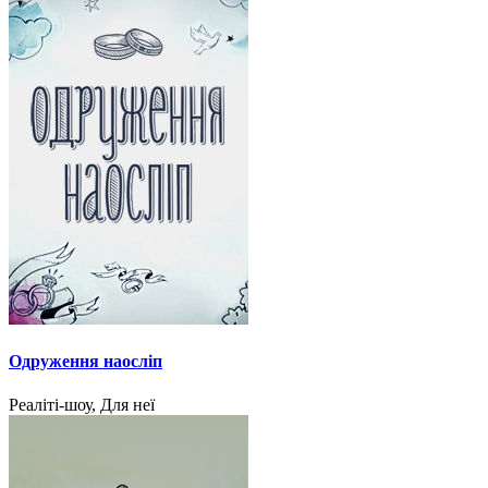
Одруження наосліп
Реаліті-шоу, Для неї