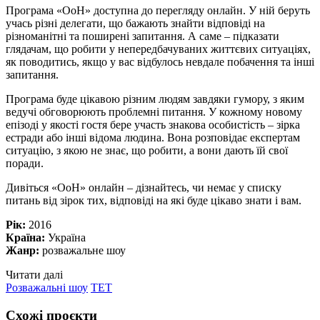
Програма «ОоН» доступна до перегляду онлайн. У ній беруть
учась різні делегати, що бажають знайти відповіді на
різноманітні та поширені запитання. А саме – підказати
глядачам, що робити у непередбачуваних життєвих ситуаціях,
як поводитись, якщо у вас відбулось невдале побачення та інші
запитання.
Програма буде цікавою різним людям завдяки гумору, з яким
ведучі обговорюють проблемні питання. У кожному новому
епізоді у якості гостя бере участь знакова особистість – зірка
естради або інші відома людина. Вона розповідає експертам
ситуацію, з якою не знає, що робити, а вони дають їй свої
поради.
Дивіться «ОоН» онлайн – дізнайтесь, чи немає у списку
питань від зірок тих, відповіді на які буде цікаво знати і вам.
Рік:
2016
Країна:
Україна
Жанр:
розважальне шоу
Читати далі
Розважальні шоу
ТЕТ
Схожі проєкти