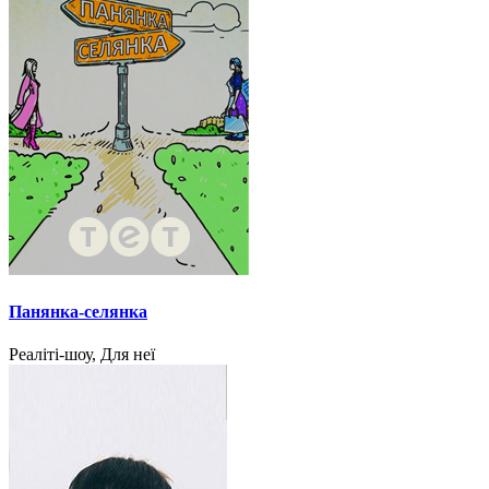
Панянка-селянка
Реаліті-шоу, Для неї