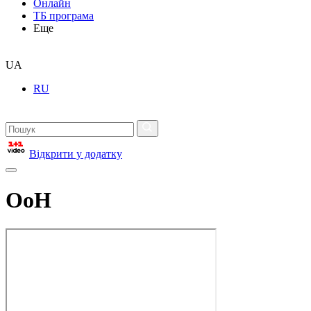
Онлайн
ТБ програма
Еще
UA
RU
Відкрити у додатку
ОоН