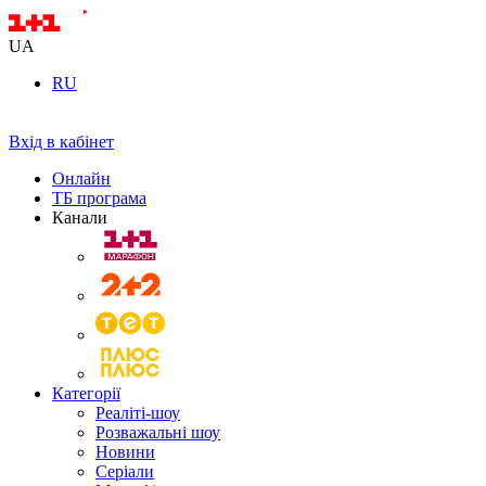
UA
RU
Вхід в кабінет
Онлайн
ТБ програма
Канали
Категорії
Реаліті-шоу
Розважальні шоу
Новини
Серіали