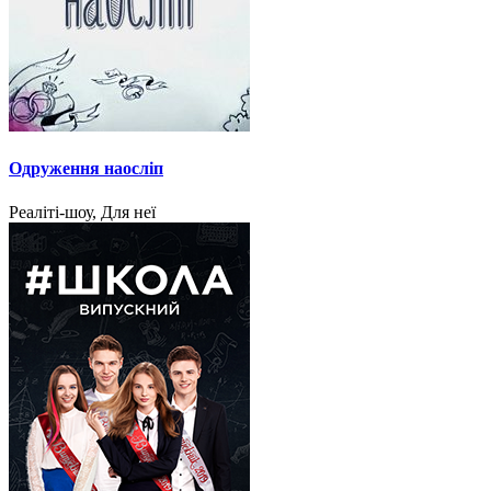
Одруження наосліп
Реаліті-шоу, Для неї