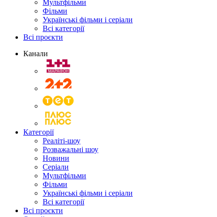
Мультфільми
Фільми
Українські фільми і серіали
Всі категорії
Всі проєкти
Канали
Категорії
Реаліті-шоу
Розважальні шоу
Новини
Серіали
Мультфільми
Фільми
Українські фільми і серіали
Всі категорії
Всі проєкти