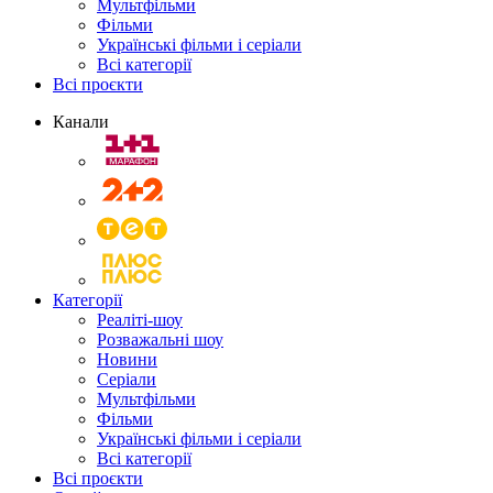
Мультфільми
Фільми
Українські фільми і серіали
Всі категорії
Всі проєкти
Канали
Категорії
Реаліті-шоу
Розважальні шоу
Новини
Серіали
Мультфільми
Фільми
Українські фільми і серіали
Всі категорії
Всі проєкти