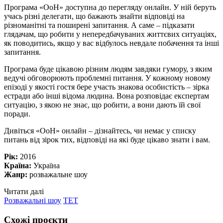
Програма «ОоН» доступна до перегляду онлайн. У ній беруть
учась різні делегати, що бажають знайти відповіді на
різноманітні та поширені запитання. А саме – підказати
глядачам, що робити у непередбачуваних життєвих ситуаціях,
як поводитись, якщо у вас відбулось невдале побачення та інші
запитання.
Програма буде цікавою різним людям завдяки гумору, з яким
ведучі обговорюють проблемні питання. У кожному новому
епізоді у якості гостя бере участь знакова особистість – зірка
естради або інші відома людина. Вона розповідає експертам
ситуацію, з якою не знає, що робити, а вони дають їй свої
поради.
Дивіться «ОоН» онлайн – дізнайтесь, чи немає у списку
питань від зірок тих, відповіді на які буде цікаво знати і вам.
Рік:
2016
Країна:
Україна
Жанр:
розважальне шоу
Читати далі
Розважальні шоу
ТЕТ
Схожі проєкти