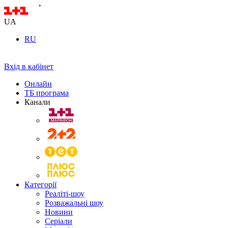
UA
RU
Вхід в кабінет
Онлайн
ТБ програма
Канали
Категорії
Реаліті-шоу
Розважальні шоу
Новини
Серіали