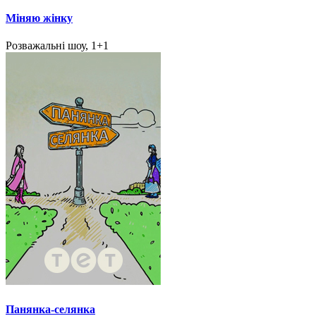
Міняю жінку
Розважальні шоу, 1+1
Панянка-селянка