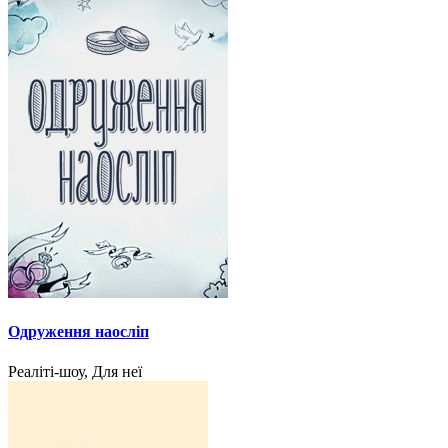
Одруження наосліп
Реаліті-шоу, Для неї