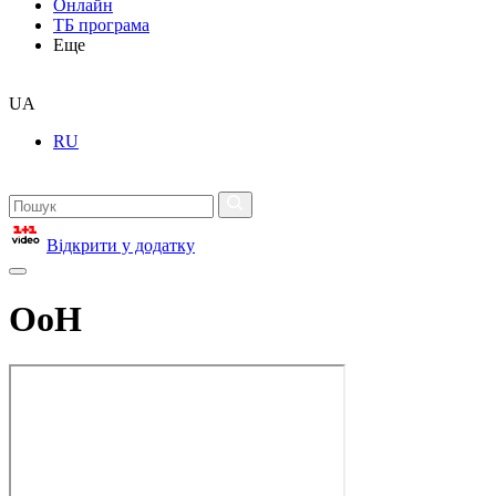
Онлайн
ТБ програма
Еще
UA
RU
Відкрити у додатку
ОоН