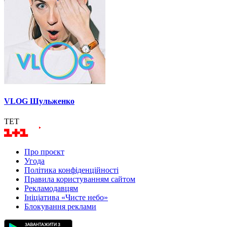
VLOG Шульженко
ТЕТ
Про проєкт
Угода
Політика конфіденційності
Правила користуванням сайтом
Рекламодавцям
Ініціатива «Чисте небо»
Блокування реклами