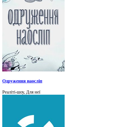
Одруження наосліп
Реаліті-шоу, Для неї