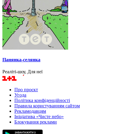
Панянка-селянка
Реаліті-шоу, Для неї
Про проєкт
Угода
Політика конфіденційності
Правила користуванням сайтом
Рекламодавцям
Ініціатива «Чисте небо»
Блокування реклами