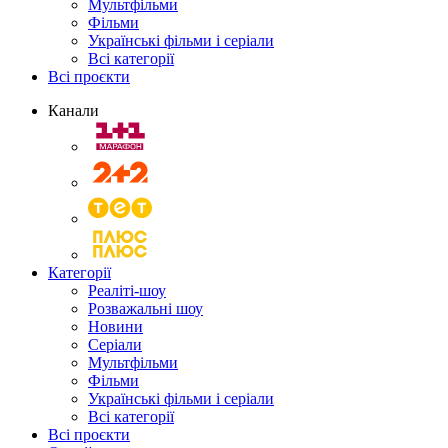
Мультфільми
Фільми
Українські фільми і серіали
Всі категорії
Всі проєкти
Канали
Категорії
Реаліті-шоу
Розважальні шоу
Новини
Серіали
Мультфільми
Фільми
Українські фільми і серіали
Всі категорії
Всі проєкти