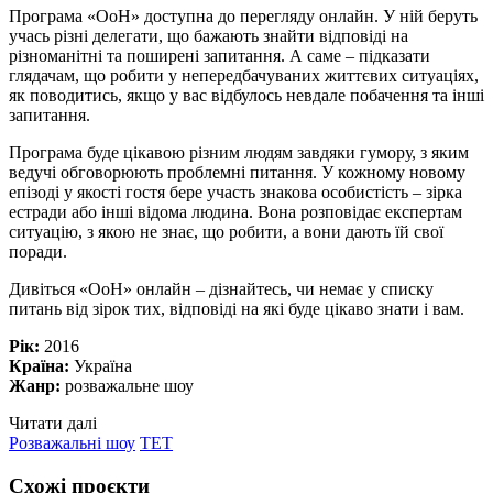
Програма «ОоН» доступна до перегляду онлайн. У ній беруть
учась різні делегати, що бажають знайти відповіді на
різноманітні та поширені запитання. А саме – підказати
глядачам, що робити у непередбачуваних життєвих ситуаціях,
як поводитись, якщо у вас відбулось невдале побачення та інші
запитання.
Програма буде цікавою різним людям завдяки гумору, з яким
ведучі обговорюють проблемні питання. У кожному новому
епізоді у якості гостя бере участь знакова особистість – зірка
естради або інші відома людина. Вона розповідає експертам
ситуацію, з якою не знає, що робити, а вони дають їй свої
поради.
Дивіться «ОоН» онлайн – дізнайтесь, чи немає у списку
питань від зірок тих, відповіді на які буде цікаво знати і вам.
Рік:
2016
Країна:
Україна
Жанр:
розважальне шоу
Читати далі
Розважальні шоу
ТЕТ
Схожі проєкти