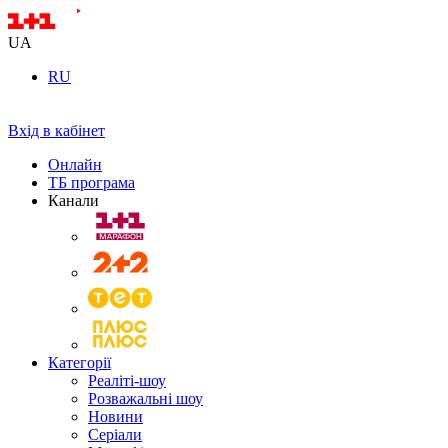
UA
RU
Вхід в кабінет
Онлайн
ТБ програма
Канали
Категорії
Реаліті-шоу
Розважальні шоу
Новини
Серіали