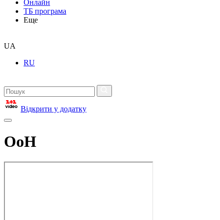
Онлайн
ТБ програма
Еще
UA
RU
Відкрити у додатку
ОоН