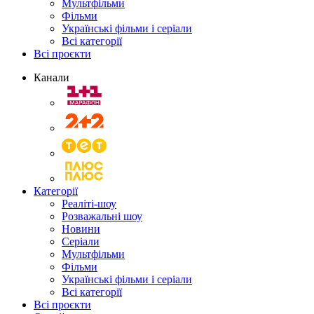
Мультфільми
Фільми
Українські фільми і серіали
Всі категорії
Всі проєкти
Канали
Категорії
Реаліті-шоу
Розважальні шоу
Новини
Серіали
Мультфільми
Фільми
Українські фільми і серіали
Всі категорії
Всі проєкти