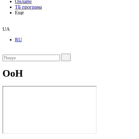
Онлайн
ТБ програма
Еще
UA
RU
ОоН