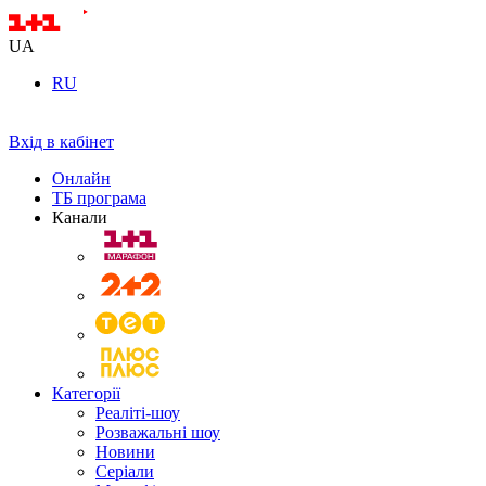
UA
RU
Вхід в кабінет
Онлайн
ТБ програма
Канали
Категорії
Реаліті-шоу
Розважальні шоу
Новини
Серіали