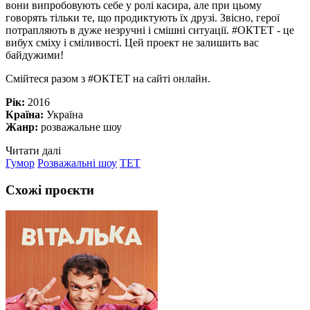
вони випробовують себе у ролі касира, але при цьому
говорять тільки те, що продиктують їх друзі. Звісно, герої
потрапляють в дуже незручні і смішні ситуації. #ОКТЕТ - це
вибух сміху і сміливості. Цей проект не залишить вас
байдужими!
Смійтеся разом з #ОКТЕТ на сайті онлайн.
Рік:
2016
Країна:
Україна
Жанр:
розважальне шоу
Читати далі
Гумор
Розважальні шоу
ТЕТ
Схожі проєкти