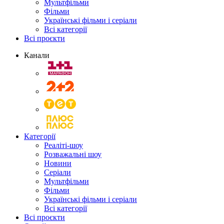
Мультфільми
Фільми
Українські фільми і серіали
Всі категорії
Всі проєкти
Канали
Категорії
Реаліті-шоу
Розважальні шоу
Новини
Серіали
Мультфільми
Фільми
Українські фільми і серіали
Всі категорії
Всі проєкти