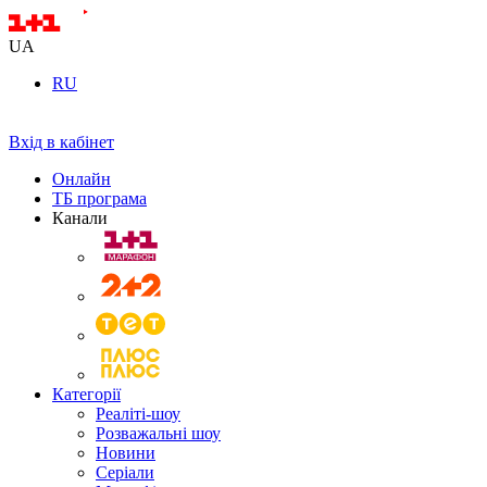
UA
RU
Вхід в кабінет
Онлайн
ТБ програма
Канали
Категорії
Реаліті-шоу
Розважальні шоу
Новини
Серіали