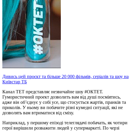
Дивись цей проєкт та більше 20 000 фільмів, серіалів та шоу на
Київстар ТБ
Канал ТЕТ представляє незвичайне шоу #ОКТЕТ.
Гумористичний проект дозволить вам від душі посміятись,
адже він об’єднує у собі усе, що стосується жартів, пранків та
приколів. У ньому ви побачите різні кумедні ситуації, які не
дозволять вам втриматися від сміху.
Наприклад, у першому епізоді телеглядачі побачать, як чотири
герої вирішили розважити людей у супермаркеті. По черзі