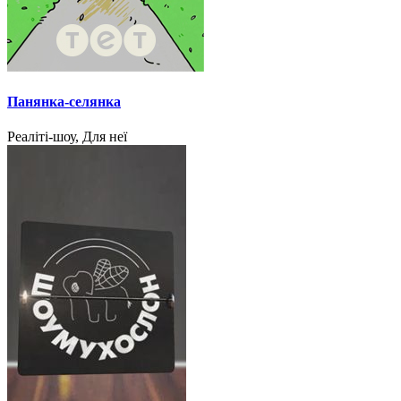
Панянка-селянка
Реаліті-шоу, Для неї