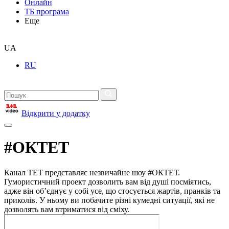
Онлайн
ТБ програма
Еще
UA
RU
Відкрити у додатку
#ОКТЕТ
Канал ТЕТ представляє незвичайне шоу #ОКТЕТ.
Гумористичний проект дозволить вам від душі посміятись,
адже він об’єднує у собі усе, що стосується жартів, пранків та
приколів. У ньому ви побачите різні кумедні ситуації, які не
дозволять вам втриматися від сміху.