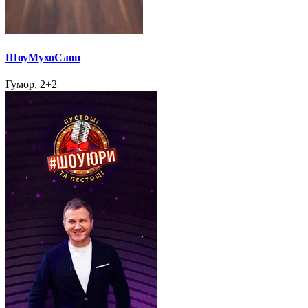
ШоуМухоСлон
Гумор, 2+2