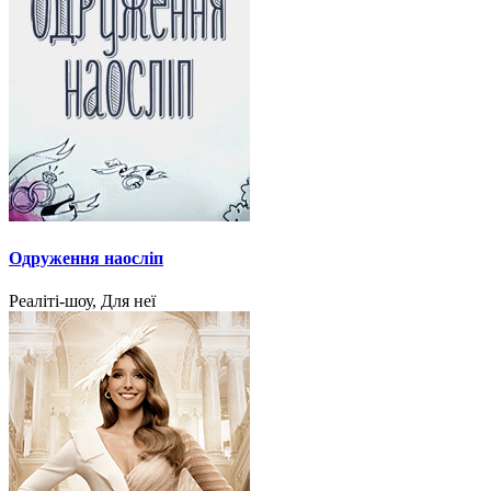
Одруження наосліп
Реаліті-шоу, Для неї