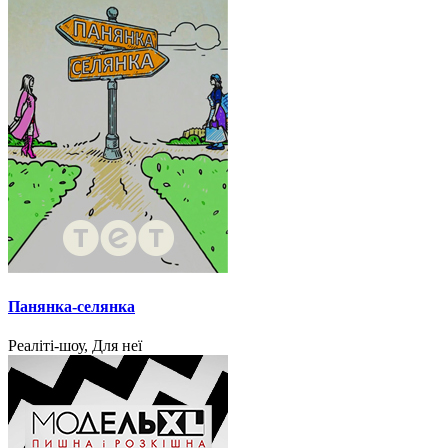
Панянка-селянка
Реаліті-шоу, Для неї