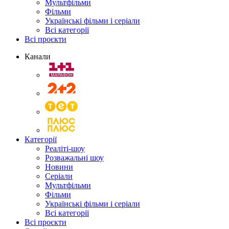
Мультфільми
Фільми
Українські фільми і серіали
Всі категорії
Всі проєкти
Канали
Категорії
Реаліті-шоу
Розважальні шоу
Новини
Серіали
Мультфільми
Фільми
Українські фільми і серіали
Всі категорії
Всі проєкти