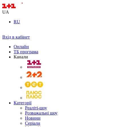
UA
RU
Вхід в кабінет
Онлайн
ТБ програма
Канали
Категорії
Реаліті-шоу
Розважальні шоу
Новини
Серіали