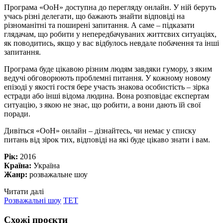
Програма «ОоН» доступна до перегляду онлайн. У ній беруть
учась різні делегати, що бажають знайти відповіді на
різноманітні та поширені запитання. А саме – підказати
глядачам, що робити у непередбачуваних життєвих ситуаціях,
як поводитись, якщо у вас відбулось невдале побачення та інші
запитання.
Програма буде цікавою різним людям завдяки гумору, з яким
ведучі обговорюють проблемні питання. У кожному новому
епізоді у якості гостя бере участь знакова особистість – зірка
естради або інші відома людина. Вона розповідає експертам
ситуацію, з якою не знає, що робити, а вони дають їй свої
поради.
Дивіться «ОоН» онлайн – дізнайтесь, чи немає у списку
питань від зірок тих, відповіді на які буде цікаво знати і вам.
Рік:
2016
Країна:
Україна
Жанр:
розважальне шоу
Читати далі
Розважальні шоу
ТЕТ
Схожі проєкти