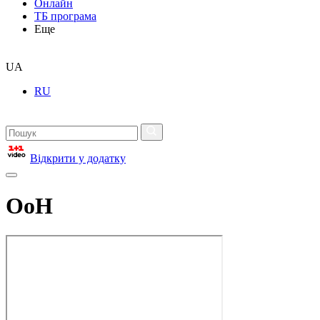
Онлайн
ТБ програма
Еще
UA
RU
Відкрити у додатку
ОоН