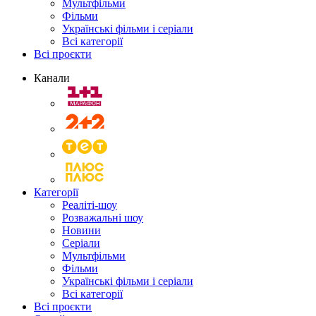
Мультфільми
Фільми
Українські фільми і серіали
Всі категорії
Всі проєкти
Канали
Категорії
Реаліті-шоу
Розважальні шоу
Новини
Серіали
Мультфільми
Фільми
Українські фільми і серіали
Всі категорії
Всі проєкти