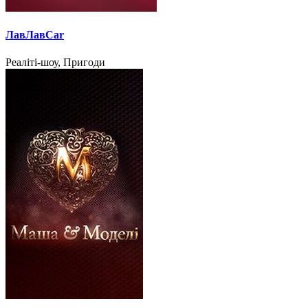
ЛавЛавCar
Реаліті-шоу, Пригоди