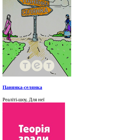
Панянка-селянка
Реаліті-шоу, Для неї