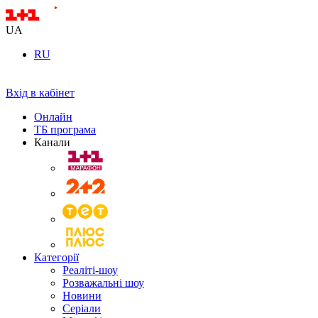
UA
RU
Вхід в кабінет
Онлайн
ТБ програма
Канали
Категорії
Реаліті-шоу
Розважальні шоу
Новини
Серіали