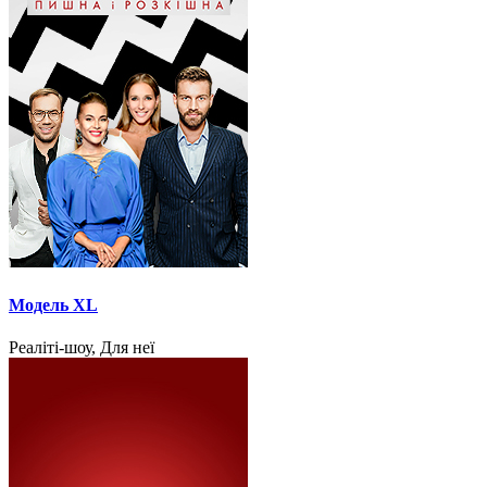
Модель XL
Реаліті-шоу, Для неї