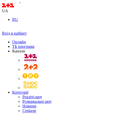
UA
RU
Вхід в кабінет
Онлайн
ТБ програма
Канали
Категорії
Реаліті-шоу
Розважальні шоу
Новини
Серіали