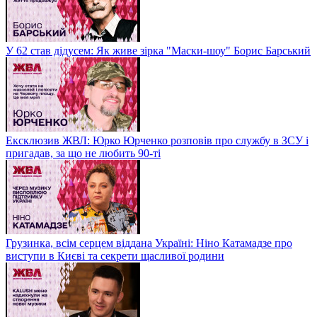
У 62 став дідусем: Як живе зірка "Маски-шоу" Борис Барський
Ексклюзив ЖВЛ: Юрко Юрченко розповів про службу в ЗСУ і
пригадав, за що не любить 90-ті
Грузинка, всім серцем віддана Україні: Ніно Катамадзе про
виступи в Києві та секрети щасливої родини