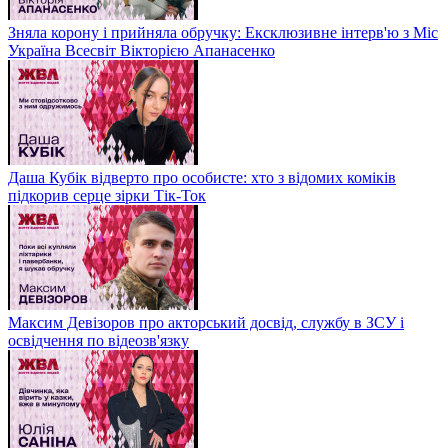
Зняла корону і прийняла обручку: Ексклюзивне інтерв'ю з Міс
Україна Всесвіт Вікторією Апанасенко
Даша Кубік відверто про особисте: хто з відомих коміків
підкорив серце зірки Тік-Ток
Максим Девізоров про акторський досвід, службу в ЗСУ і
освідчення по відеозв'язку