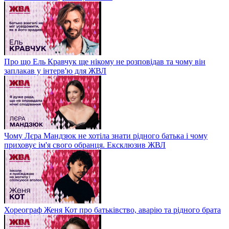
Про що Ель Кравчук ще нікому не розповідав та чому він
заплакав у інтерв'ю для ЖВЛ
Чому Лєра Мандзюк не хотіла знати рідного батька і чому
приховує ім'я свого обранця. Ексклюзив ЖВЛ
Хореограф Женя Кот про батьківство, аварію та рідного брата