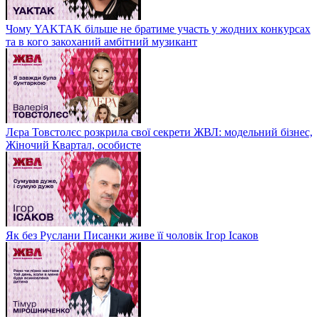
Чому YAKTAK більше не братиме участь у жодних конкурсах
та в кого закоханий амбітний музикант
Лєра Товстолєс розкрила свої секрети ЖВЛ: модельний бізнес,
Жіночий Квартал, особисте
Як без Руслани Писанки живе її чоловік Ігор Ісаков