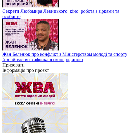
Секрети Любомира Левицького: кіно, робота з зірками та
особисте
Жан Беленюк про конфлікт з Міністерством молоді та спорту
й знайомство з африканською родиною
Приховати
Інформація про проєкт