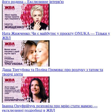
його родина – Екслюзивне інтерв'ю
Ната Жижченко: Чи є майбутнє у проєкту ONUKA — Тільки у
ЖВЛ
Даша Трегубова та Поліна Громова: про розлуку з татом та
творчі злети
Іванна Онуфрійчук розповіла про мрію стати мамою —
ексклюзивні подробиці в ЖВЛ