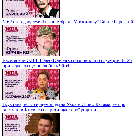
У 62 став дідусем: Як живе зірка "Маски-шоу" Борис Барський
Ексклюзив ЖВЛ: Юрко Юрченко розповів про службу в ЗСУ і
пригадав, за що не любить 90-ті
Грузинка, всім серцем віддана Україні: Ніно Катамадзе про
виступи в Києві та секрети щасливої родини