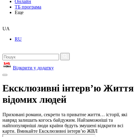
Онлайн
ТБ програма
Еще
UA
RU
Відкрити у додатку
Ексклюзивні інтерв’ю Життя
відомих людей
Приховані романи, секрети та приватне життя… історії, які
навряд залишать когось байдужим. Найзаможніші та
найпопулярніші люди країни будуть змушені відкрити всі
карти. Вмикайте Ексклюзивні інтерв’ю ЖВЛ