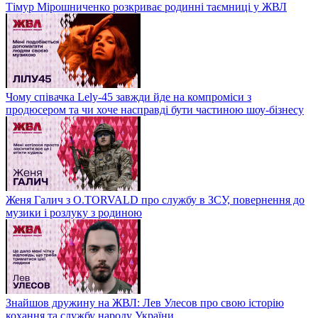
Тімур Мірошниченко розкриває родинні таємниці у ЖВЛ
Чому співачка Lely-45 завжди йде на компроміси з
продюсером та чи хоче насправді бути частиною шоу-бізнесу
Женя Галич з O.TORVALD про службу в ЗСУ, повернення до
музики і розлуку з родиною
Знайшов дружину на ЖВЛ: Лев Улесов про свою історію
кохання та службу народу України