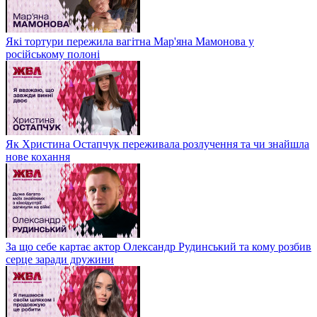
Які тортури пережила вагітна Мар'яна Мамонова у
російському полоні
Як Христина Остапчук переживала розлучення та чи знайшла
нове кохання
За що себе картає актор Олександр Рудинський та кому розбив
серце заради дружини