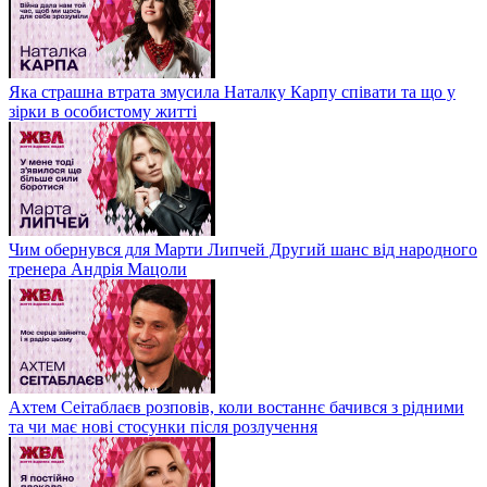
Яка страшна втрата змусила Наталку Карпу співати та що у
зірки в особистому житті
Чим обернувся для Марти Липчей Другий шанс від народного
тренера Андрія Мацоли
Ахтем Сеітаблаєв розповів, коли востаннє бачився з рідними
та чи має нові стосунки після розлучення