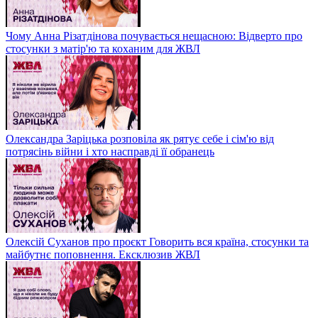
Чому Анна Різатдінова почувається нещасною: Відверто про
стосунки з матір'ю та коханим для ЖВЛ
Олександра Заріцька розповіла як рятує себе і сім'ю від
потрясінь війни і хто насправді її обранець
Олексій Суханов про проєкт Говорить вся країна, стосунки та
майбутнє поповнення. Ексклюзив ЖВЛ