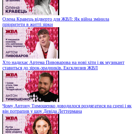
Олена Кравець відверто для ЖВЛ: Як війна змінила
пріоритети в житті зірки
Хто надихає Артема Пивоварова на нові хіти і як музикант
ставиться до зірок-зрадників. Ексклюзив ЖВЛ
Чому Антону Тимошенко доводилося роздягатися на сцені і як
він потрапив у шоу Девіда Леттермана