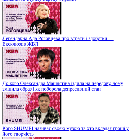
Легендарна Ада Роговцева про втрати і здобутки —
Ексклюзив ЖВЛ
До кого Олександра Машлятіна їздила на передову, чому
змінила образ і як поборола депресивний стан
Кого SHUMEI називає своєю музою та хто вкладає гроші у
його творчість