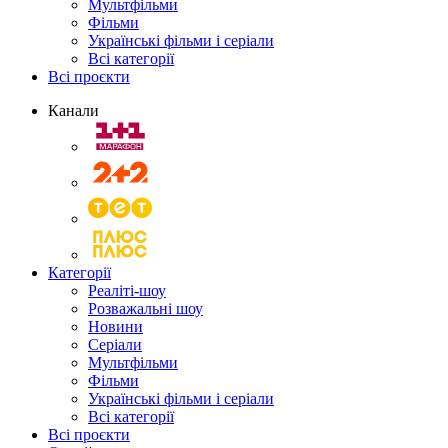
Мультфільми
Фільми
Українські фільми і серіали
Всі категорії
Всі проєкти
Канали
Категорії
Реаліті-шоу
Розважальні шоу
Новини
Серіали
Мультфільми
Фільми
Українські фільми і серіали
Всі категорії
Всі проєкти