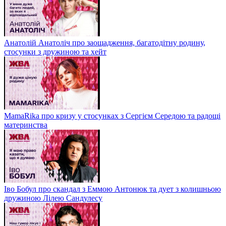
Анатолій Анатоліч про заощадження, багатодітну родину,
стосунки з дружиною та хейт
MamaRika про кризу у стосунках з Сергієм Середою та радощі
материнства
Іво Бобул про скандал з Еммою Антонюк та дует з колишньою
дружиною Лілею Сандулесу