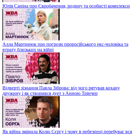
Юлія Саніна про Євробачення, родину та особисті комплекси
Алла Мартинюк про погрози проросійського екс-чоловіка та
втрату близьких на війні
Відверті зізнання Павла Зіброва: від чого рятував кохану
дружину і як створився дует з Анною Трінчер
Як війна змінила Колю Сєргу і чому в небезпеці перебуває вся