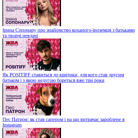
Ірина Сопонару про знайомство коханого-іноземця з батьками
та творчі невдачі
Як POSITIFF ставиться до критики, для кого став другим
батьком і з якою недугою бореться вже три роки
Пес Патрон: як став сапером і на що витрачає зароблене в
Instagram