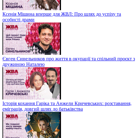
Ксенія Мішина вперше для ЖВЛ: Про шлях до успіху та
особисті драми
Євген Синельников про життя в окупації та спільний проєкт з
дружиною Наталею
Історія кохання Гаріка та Анжели Кричевських: розставання,
еміграція, довгий шлях до батьківства