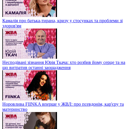
Камалія про батька-тирана, кризу у стосунках та проблеми зі
здоров'ям
Несподівані зізнання Юрія Ткача: хто розбив йому серце та на
що витратив останні заощадження
Норовлива FIINKA вперше у ЖВЛ: про псевдонім, кар'єру та
материнство