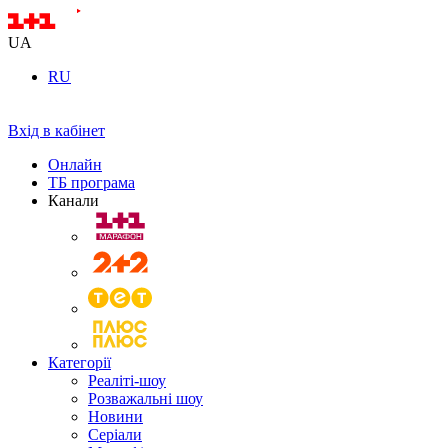
UA
RU
Вхід в кабінет
Онлайн
ТБ програма
Канали
Категорії
Реаліті-шоу
Розважальні шоу
Новини
Серіали