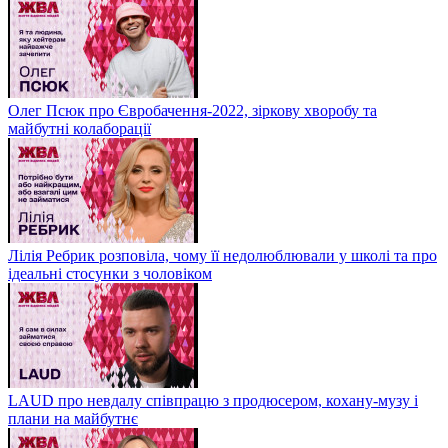
Олег Псюк про Євробачення-2022, зіркову хворобу та
майбутні колаборації
Лілія Ребрик розповіла, чому її недолюблювали у школі та про
ідеальні стосунки з чоловіком
LAUD про невдалу співпрацю з продюсером, кохану-музу і
плани на майбутнє