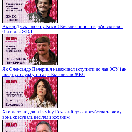
Актор Джек Глісон у Києві! Ексклюзивне інтерв'ю світової
зірки для ЖВЛ
Як Олександр Печериця наважився вступити до лав ЗСУ і як
поєднує службу і театр. Ексклюзив ЖВЛ
Хто мало не довів Раміну Есхакзай до самогубства та чому
вона скасувала весілля з коханим