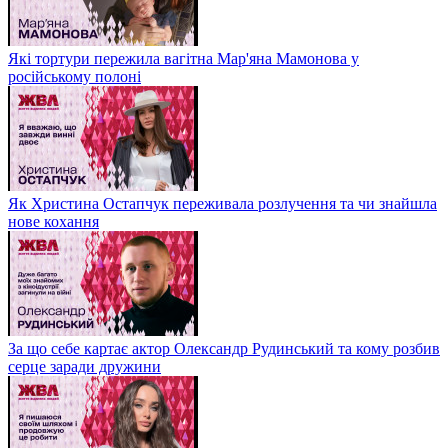
Які тортури пережила вагітна Мар'яна Мамонова у
російському полоні
Як Христина Остапчук переживала розлучення та чи знайшла
нове кохання
За що себе картає актор Олександр Рудинський та кому розбив
серце заради дружини