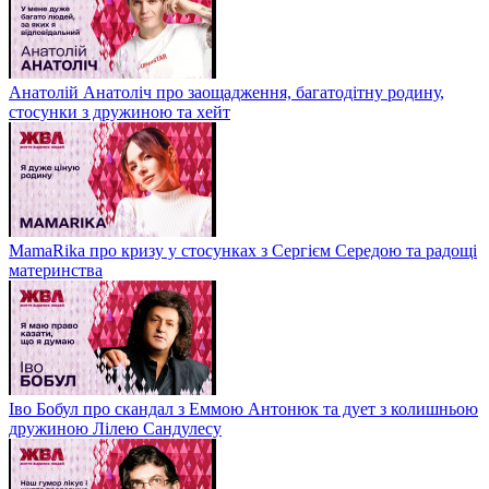
Анатолій Анатоліч про заощадження, багатодітну родину,
стосунки з дружиною та хейт
MamaRika про кризу у стосунках з Сергієм Середою та радощі
материнства
Іво Бобул про скандал з Еммою Антонюк та дует з колишньою
дружиною Лілею Сандулесу