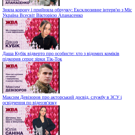
Зняла корону і прийняла обручку: Ексклюзивне інтерв'ю з Міс
Україна Всесвіт Вікторією Апанасенко
Даша Кубік відверто про особисте: хто з відомих коміків
підкорив серце зірки Тік-Ток
Максим Девізоров про акторський досвід, службу в ЗСУ і
освідчення по відеозв'язку