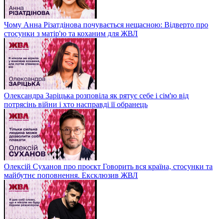
Чому Анна Різатдінова почувається нещасною: Відверто про
стосунки з матір'ю та коханим для ЖВЛ
Олександра Заріцька розповіла як рятує себе і сім'ю від
потрясінь війни і хто насправді її обранець
Олексій Суханов про проєкт Говорить вся країна, стосунки та
майбутнє поповнення. Ексклюзив ЖВЛ