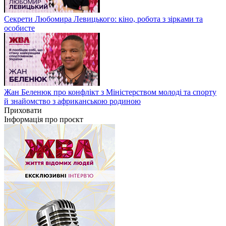
Секрети Любомира Левицького: кіно, робота з зірками та
особисте
Жан Беленюк про конфлікт з Міністерством молоді та спорту
й знайомство з африканською родиною
Приховати
Інформація про проєкт