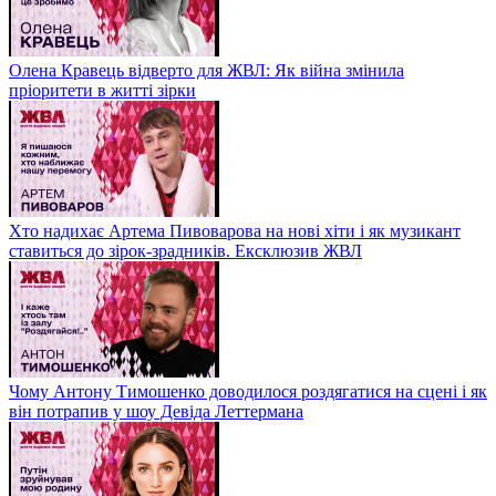
Олена Кравець відверто для ЖВЛ: Як війна змінила
пріоритети в житті зірки
Хто надихає Артема Пивоварова на нові хіти і як музикант
ставиться до зірок-зрадників. Ексклюзив ЖВЛ
Чому Антону Тимошенко доводилося роздягатися на сцені і як
він потрапив у шоу Девіда Леттермана