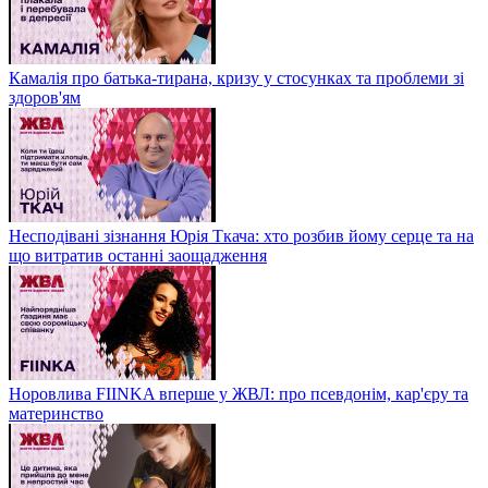
Камалія про батька-тирана, кризу у стосунках та проблеми зі
здоров'ям
Несподівані зізнання Юрія Ткача: хто розбив йому серце та на
що витратив останні заощадження
Норовлива FIINKA вперше у ЖВЛ: про псевдонім, кар'єру та
материнство