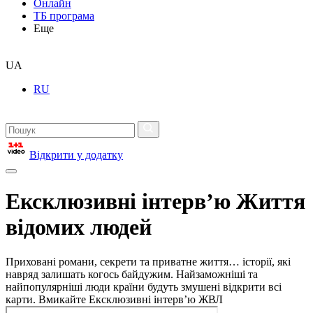
Онлайн
ТБ програма
Еще
UA
RU
Відкрити у додатку
Ексклюзивні інтерв’ю Життя
відомих людей
Приховані романи, секрети та приватне життя… історії, які
навряд залишать когось байдужим. Найзаможніші та
найпопулярніші люди країни будуть змушені відкрити всі
карти. Вмикайте Ексклюзивні інтерв’ю ЖВЛ