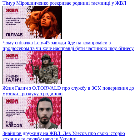
Тімур Мірошниченко розкриває родинні таємниці у ЖВЛ
Чому співачка Lely-45 завжди йде на компроміси з
продюсером та чи хоче насправді бути частиною шоу-бізнесу
Женя Галич з O.TORVALD про службу в ЗСУ, повернення до
музики і розлуку з родиною
Знайшов дружину на ЖВЛ: Лев Улесов про свою історію
кохання та службу народу України