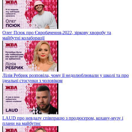
Олег Псюк про Євробачення-2022, зіркову хворобу та
майбутні колаборації
Лілія Ребрик розповіла, чому її недолюблювали у школі та про
ідеальні стосунки з чоловіком
LAUD про невдалу співпрацю з продюсером, кохану-музу і
плани на майбутнє