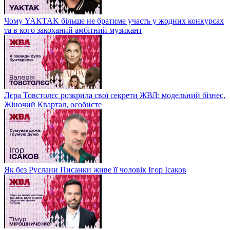
Чому YAKTAK більше не братиме участь у жодних конкурсах
та в кого закоханий амбітний музикант
Лєра Товстолєс розкрила свої секрети ЖВЛ: модельний бізнес,
Жіночий Квартал, особисте
Як без Руслани Писанки живе її чоловік Ігор Ісаков