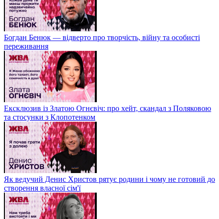
Богдан Бенюк — відверто про творчість, війну та особисті
переживання
Ексклюзив із Златою Огнєвіч: про хейт, скандал з Поляковою
та стосунки з Клопотенком
Як ведучий Денис Христов рятує родини і чому не готовий до
створення власної сім'ї