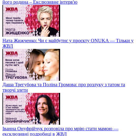
його родина – Екслюзивне інтерв'ю
Ната Жижченко: Чи є майбутнє у проєкту ONUKA — Тільки у
ЖВЛ
Даша Трегубова та Поліна Громова: про розлуку з татом та
творчі злети
Іванна Онуфрійчук розповіла про мрію стати мамою —
ексклюзивні подробиці в ЖВЛ