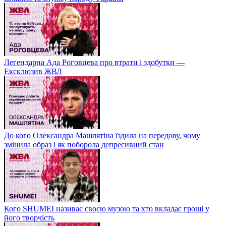
Легендарна Ада Роговцева про втрати і здобутки —
Ексклюзив ЖВЛ
До кого Олександра Машлятіна їздила на передову, чому
змінила образ і як поборола депресивний стан
Кого SHUMEI називає своєю музою та хто вкладає гроші у
його творчість