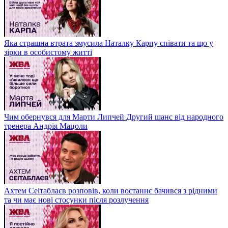
Яка страшна втрата змусила Наталку Карпу співати та що у
зірки в особистому житті
Чим обернувся для Марти Липчей Другий шанс від народного
тренера Андрія Мацоли
Ахтем Сеітаблаєв розповів, коли востаннє бачився з рідними
та чи має нові стосунки після розлучення