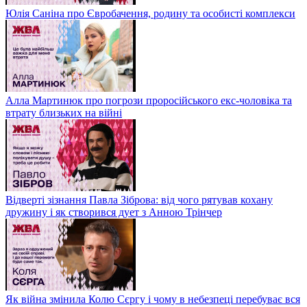
Юлія Саніна про Євробачення, родину та особисті комплекси
Алла Мартинюк про погрози проросійського екс-чоловіка та
втрату близьких на війні
Відверті зізнання Павла Зіброва: від чого рятував кохану
дружину і як створився дует з Анною Трінчер
Як війна змінила Колю Сєргу і чому в небезпеці перебуває вся