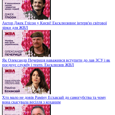
Актор Джек Глісон у Києві! Ексклюзивне інтерв'ю світової
зірки для ЖВЛ
Як Олександр Печериця наважився вступити до лав ЗСУ і як
поєднує службу і театр. Ексклюзив ЖВЛ
Хто мало не довів Раміну Есхакзай до самогубства та чому
вона скасувала весілля з коханим