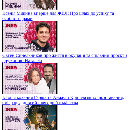
Ксенія Мішина вперше для ЖВЛ: Про шлях до успіху та
особисті драми
Євген Синельников про життя в окупації та спільний проєкт з
дружиною Наталею
Історія кохання Гаріка та Анжели Кричевських: розставання,
еміграція, довгий шлях до батьківства