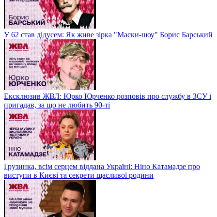
У 62 став дідусем: Як живе зірка "Маски-шоу" Борис Барський
Ексклюзив ЖВЛ: Юрко Юрченко розповів про службу в ЗСУ і
пригадав, за що не любить 90-ті
Грузинка, всім серцем віддана Україні: Ніно Катамадзе про
виступи в Києві та секрети щасливої родини