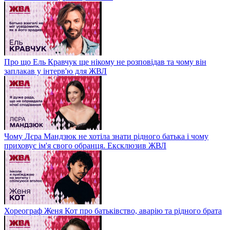
Про що Ель Кравчук ще нікому не розповідав та чому він
заплакав у інтерв'ю для ЖВЛ
Чому Лєра Мандзюк не хотіла знати рідного батька і чому
приховує ім'я свого обранця. Ексклюзив ЖВЛ
Хореограф Женя Кот про батьківство, аварію та рідного брата