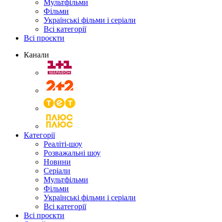
Мультфільми
Фільми
Українські фільми і серіали
Всі категорії
Всі проєкти
Канали
Категорії
Реаліті-шоу
Розважальні шоу
Новини
Серіали
Мультфільми
Фільми
Українські фільми і серіали
Всі категорії
Всі проєкти