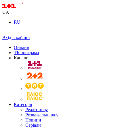
UA
RU
Вхід в кабінет
Онлайн
ТБ програма
Канали
Категорії
Реаліті-шоу
Розважальні шоу
Новини
Серіали