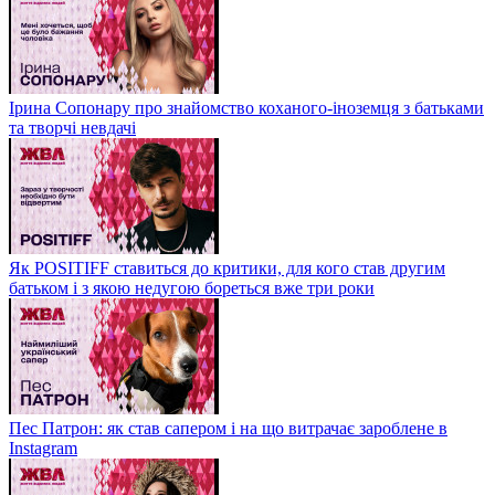
Ірина Сопонару про знайомство коханого-іноземця з батьками
та творчі невдачі
Як POSITIFF ставиться до критики, для кого став другим
батьком і з якою недугою бореться вже три роки
Пес Патрон: як став сапером і на що витрачає зароблене в
Instagram