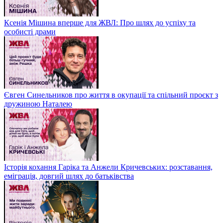
Ксенія Мішина вперше для ЖВЛ: Про шлях до успіху та
особисті драми
Євген Синельников про життя в окупації та спільний проєкт з
дружиною Наталею
Історія кохання Гаріка та Анжели Кричевських: розставання,
еміграція, довгий шлях до батьківства