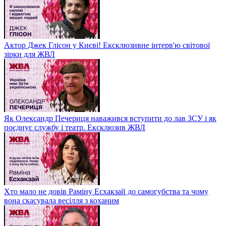
Актор Джек Глісон у Києві! Ексклюзивне інтерв'ю світової
зірки для ЖВЛ
Як Олександр Печериця наважився вступити до лав ЗСУ і як
поєднує службу і театр. Ексклюзив ЖВЛ
Хто мало не довів Раміну Есхакзай до самогубства та чому
вона скасувала весілля з коханим