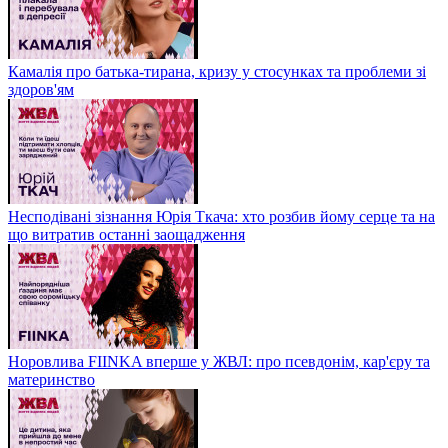
Камалія про батька-тирана, кризу у стосунках та проблеми зі
здоров'ям
Несподівані зізнання Юрія Ткача: хто розбив йому серце та на
що витратив останні заощадження
Норовлива FIINKA вперше у ЖВЛ: про псевдонім, кар'єру та
материнство