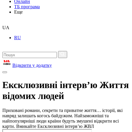
Онлайн
ТБ програма
Еще
UA
RU
Відкрити у додатку
Ексклюзивні інтерв’ю Життя
відомих людей
Приховані романи, секрети та приватне життя… історії, які
навряд залишать когось байдужим. Найзаможніші та
найпопулярніші люди країни будуть змушені відкрити всі
карти. Вмикайте Ексклюзивні інтерв’ю ЖВЛ