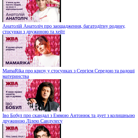
Анатолій Анатоліч про заощадження, багатодітну родину,
стосунки з дружиною та хейт
MamaRika про кризу у стосунках з Сергієм Середою та радощі
материнства
Іво Бобул про скандал з Еммою Антонюк та дует з колишньою
дружиною Лілею Сандулесу