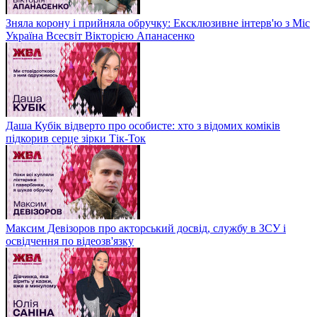
Зняла корону і прийняла обручку: Ексклюзивне інтерв'ю з Міс
Україна Всесвіт Вікторією Апанасенко
Даша Кубік відверто про особисте: хто з відомих коміків
підкорив серце зірки Тік-Ток
Максим Девізоров про акторський досвід, службу в ЗСУ і
освідчення по відеозв'язку