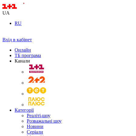
UA
RU
Вхід в кабінет
Онлайн
ТБ програма
Канали
Категорії
Реаліті-шоу
Розважальні шоу
Новини
Серіали