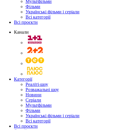
Мультфільми
Фільми
Українські фільми і серіали
Всі категорії
Всі проєкти
Канали
Категорії
Реаліті-шоу
Розважальні шоу
Новини
Серіали
Мультфільми
Фільми
Українські фільми і серіали
Всі категорії
Всі проєкти