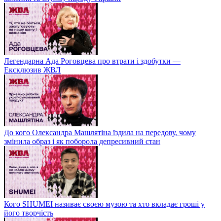
Легендарна Ада Роговцева про втрати і здобутки —
Ексклюзив ЖВЛ
До кого Олександра Машлятіна їздила на передову, чому
змінила образ і як поборола депресивний стан
Кого SHUMEI називає своєю музою та хто вкладає гроші у
його творчість