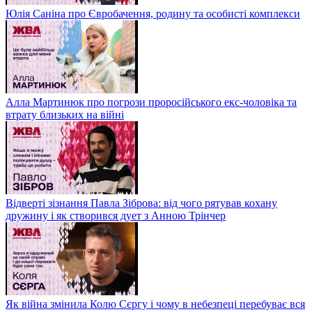
Юлія Саніна про Євробачення, родину та особисті комплекси
Алла Мартинюк про погрози проросійського екс-чоловіка та
втрату близьких на війні
Відверті зізнання Павла Зіброва: від чого рятував кохану
дружину і як створився дует з Анною Трінчер
Як війна змінила Колю Сєргу і чому в небезпеці перебуває вся