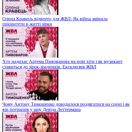
Олена Кравець відверто для ЖВЛ: Як війна змінила
пріоритети в житті зірки
Хто надихає Артема Пивоварова на нові хіти і як музикант
ставиться до зірок-зрадників. Ексклюзив ЖВЛ
Чому Антону Тимошенко доводилося роздягатися на сцені і як
він потрапив у шоу Девіда Леттермана