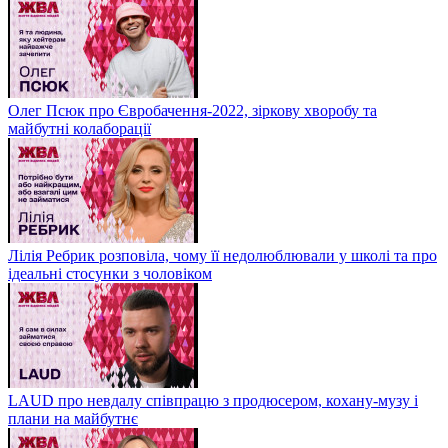
Олег Псюк про Євробачення-2022, зіркову хворобу та
майбутні колаборації
Лілія Ребрик розповіла, чому її недолюблювали у школі та про
ідеальні стосунки з чоловіком
LAUD про невдалу співпрацю з продюсером, кохану-музу і
плани на майбутнє