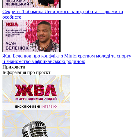
Секрети Любомира Левицького: кіно, робота з зірками та
особисте
Жан Беленюк про конфлікт з Міністерством молоді та спорту
й знайомство з африканською родиною
Приховати
Інформація про проєкт