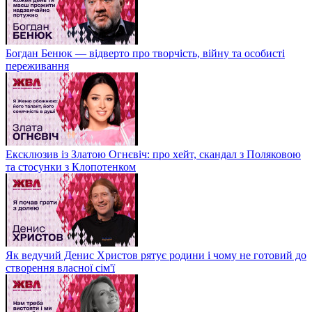
Богдан Бенюк — відверто про творчість, війну та особисті
переживання
Ексклюзив із Златою Огнєвіч: про хейт, скандал з Поляковою
та стосунки з Клопотенком
Як ведучий Денис Христов рятує родини і чому не готовий до
створення власної сім'ї