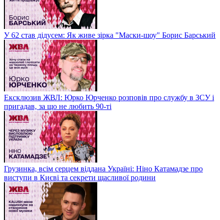
У 62 став дідусем: Як живе зірка "Маски-шоу" Борис Барський
Ексклюзив ЖВЛ: Юрко Юрченко розповів про службу в ЗСУ і
пригадав, за що не любить 90-ті
Грузинка, всім серцем віддана Україні: Ніно Катамадзе про
виступи в Києві та секрети щасливої родини