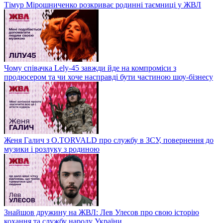
Тімур Мірошниченко розкриває родинні таємниці у ЖВЛ
Чому співачка Lely-45 завжди йде на компроміси з
продюсером та чи хоче насправді бути частиною шоу-бізнесу
Женя Галич з O.TORVALD про службу в ЗСУ, повернення до
музики і розлуку з родиною
Знайшов дружину на ЖВЛ: Лев Улесов про свою історію
кохання та службу народу України