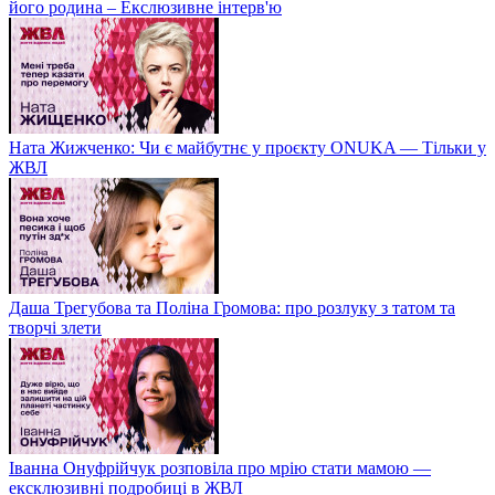
його родина – Екслюзивне інтерв'ю
Ната Жижченко: Чи є майбутнє у проєкту ONUKA — Тільки у
ЖВЛ
Даша Трегубова та Поліна Громова: про розлуку з татом та
творчі злети
Іванна Онуфрійчук розповіла про мрію стати мамою —
ексклюзивні подробиці в ЖВЛ