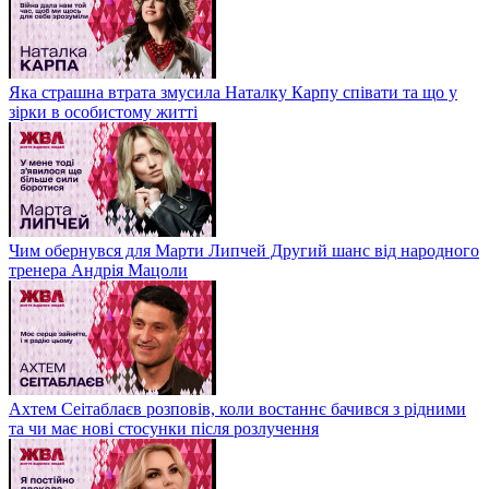
Яка страшна втрата змусила Наталку Карпу співати та що у
зірки в особистому житті
Чим обернувся для Марти Липчей Другий шанс від народного
тренера Андрія Мацоли
Ахтем Сеітаблаєв розповів, коли востаннє бачився з рідними
та чи має нові стосунки після розлучення