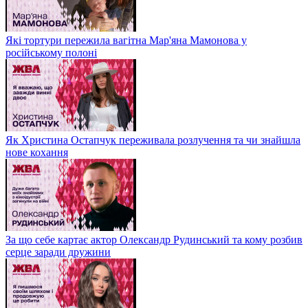
Які тортури пережила вагітна Мар'яна Мамонова у
російському полоні
Як Христина Остапчук переживала розлучення та чи знайшла
нове кохання
За що себе картає актор Олександр Рудинський та кому розбив
серце заради дружини