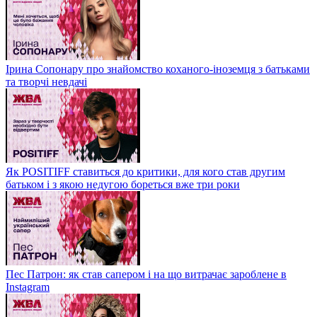
Ірина Сопонару про знайомство коханого-іноземця з батьками
та творчі невдачі
Як POSITIFF ставиться до критики, для кого став другим
батьком і з якою недугою бореться вже три роки
Пес Патрон: як став сапером і на що витрачає зароблене в
Instagram