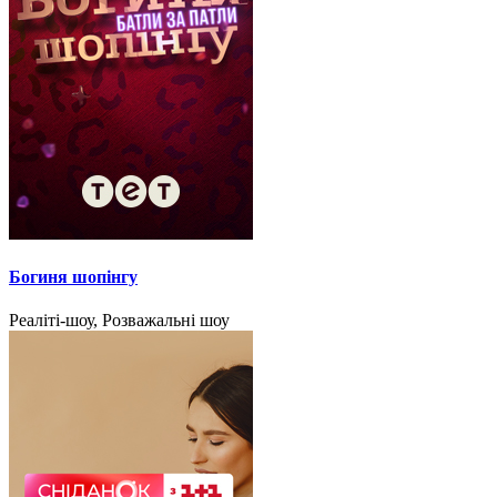
Богиня шопінгу
Реаліті-шоу, Розважальні шоу