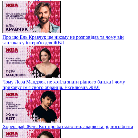
Про що Ель Кравчук ще нікому не розповідав та чому він
заплакав у інтерв'ю для ЖВЛ
Чому Лєра Мандзюк не хотіла знати рідного батька і чому
приховує ім'я свого обранця. Ексклюзив ЖВЛ
Хореограф Женя Кот про батьківство, аварію та рідного брата