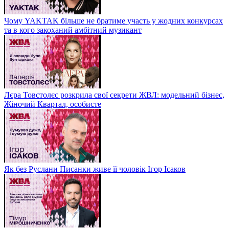
Чому YAKTAK більше не братиме участь у жодних конкурсах
та в кого закоханий амбітний музикант
Лєра Товстолєс розкрила свої секрети ЖВЛ: модельний бізнес,
Жіночий Квартал, особисте
Як без Руслани Писанки живе її чоловік Ігор Ісаков