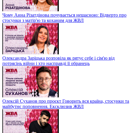
Чому Анна Різатдінова почувається нещасною: Відверто про
стосунки з матір'ю та коханим для ЖВЛ
Олександра Заріцька розповіла як рятує себе і сім'ю від
потрясінь війни і хто насправді її обранець
Олексій Суханов про проєкт Говорить вся країна, стосунки та
майбутнє поповнення. Ексклюзив ЖВЛ