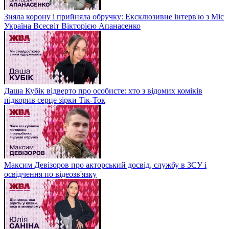
Зняла корону і прийняла обручку: Ексклюзивне інтерв'ю з Міс
Україна Всесвіт Вікторією Апанасенко
Даша Кубік відверто про особисте: хто з відомих коміків
підкорив серце зірки Тік-Ток
Максим Девізоров про акторський досвід, службу в ЗСУ і
освідчення по відеозв'язку