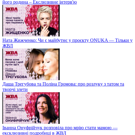
його родина – Екслюзивне інтерв'ю
Ната Жижченко: Чи є майбутнє у проєкту ONUKA — Тільки у
ЖВЛ
Даша Трегубова та Поліна Громова: про розлуку з татом та
творчі злети
Іванна Онуфрійчук розповіла про мрію стати мамою —
ексклюзивні подробиці в ЖВЛ