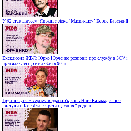
У 62 став дідусем: Як живе зірка "Маски-шоу" Борис Барський
Ексклюзив ЖВЛ: Юрко Юрченко розповів про службу в ЗСУ і
пригадав, за що не любить 90-ті
Грузинка, всім серцем віддана Україні: Ніно Катамадзе про
виступи в Києві та секрети щасливої родини