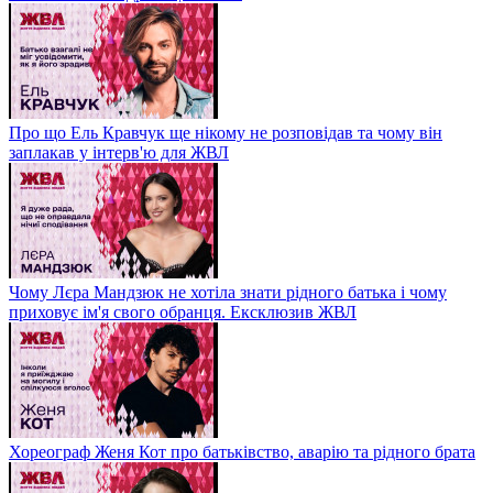
Про що Ель Кравчук ще нікому не розповідав та чому він
заплакав у інтерв'ю для ЖВЛ
Чому Лєра Мандзюк не хотіла знати рідного батька і чому
приховує ім'я свого обранця. Ексклюзив ЖВЛ
Хореограф Женя Кот про батьківство, аварію та рідного брата