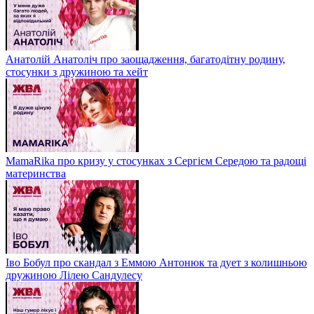
Анатолій Анатоліч про заощадження, багатодітну родину,
стосунки з дружиною та хейт
MamaRika про кризу у стосунках з Сергієм Середою та радощі
материнства
Іво Бобул про скандал з Еммою Антонюк та дует з колишньою
дружиною Лілею Сандулесу