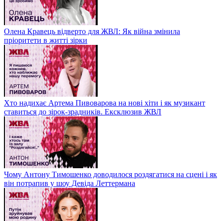
Олена Кравець відверто для ЖВЛ: Як війна змінила
пріоритети в житті зірки
Хто надихає Артема Пивоварова на нові хіти і як музикант
ставиться до зірок-зрадників. Ексклюзив ЖВЛ
Чому Антону Тимошенко доводилося роздягатися на сцені і як
він потрапив у шоу Девіда Леттермана