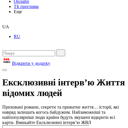
Онлайн
ТБ програма
Еще
UA
RU
Відкрити у додатку
Ексклюзивні інтерв’ю Життя
відомих людей
Приховані романи, секрети та приватне життя… історії, які
навряд залишать когось байдужим. Найзаможніші та
найпопулярніші люди країни будуть змушені відкрити всі
карти. Вмикайте Ексклюзивні інтерв’ю ЖВЛ