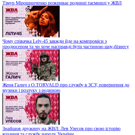
Тімур Мірошниченко розкриває родинні таємниці у ЖВЛ
Чому співачка Lely-45 завжди йде на компроміси з
продюсером та чи хоче насправді бути частиною шоу-бізнесу
Женя Галич з O.TORVALD про службу в ЗСУ, повернення до
музики і розлуку з родиною
Знайшов дружину на ЖВЛ: Лев Улесов про свою історію
кохання та службу народу України