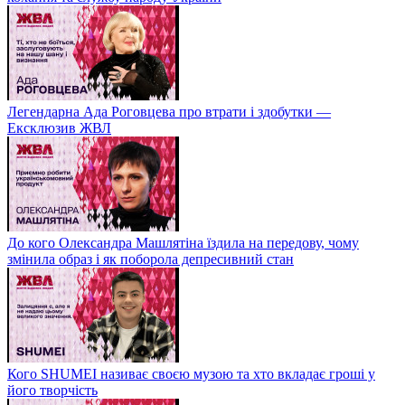
Легендарна Ада Роговцева про втрати і здобутки —
Ексклюзив ЖВЛ
До кого Олександра Машлятіна їздила на передову, чому
змінила образ і як поборола депресивний стан
Кого SHUMEI називає своєю музою та хто вкладає гроші у
його творчість