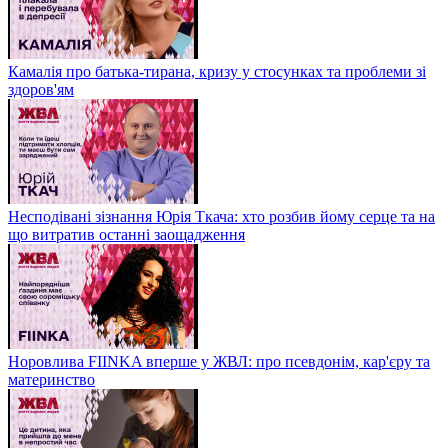
Камалія про батька-тирана, кризу у стосунках та проблеми зі
здоров'ям
Несподівані зізнання Юрія Ткача: хто розбив йому серце та на
що витратив останні заощадження
Норовлива FIINKA вперше у ЖВЛ: про псевдонім, кар'єру та
материнство