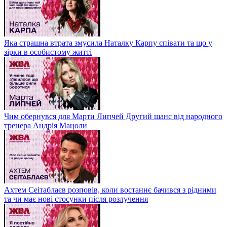
Яка страшна втрата змусила Наталку Карпу співати та що у
зірки в особистому житті
Чим обернувся для Марти Липчей Другий шанс від народного
тренера Андрія Мацоли
Ахтем Сеітаблаєв розповів, коли востаннє бачився з рідними
та чи має нові стосунки після розлучення