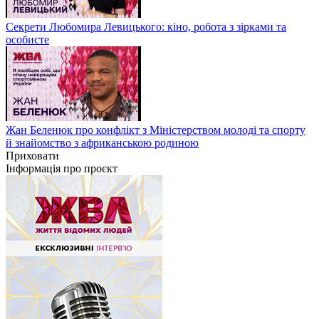
Секрети Любомира Левицького: кіно, робота з зірками та
особисте
Жан Беленюк про конфлікт з Міністерством молоді та спорту
й знайомство з африканською родиною
Приховати
Інформація про проєкт