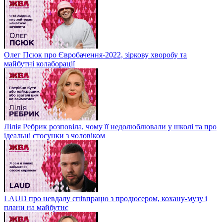
Олег Псюк про Євробачення-2022, зіркову хворобу та
майбутні колаборації
Лілія Ребрик розповіла, чому її недолюблювали у школі та про
ідеальні стосунки з чоловіком
LAUD про невдалу співпрацю з продюсером, кохану-музу і
плани на майбутнє