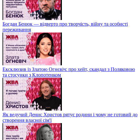
Богдан Бенюк — відверто про творчість, війну та особисті
переживання
Ексклюзив із Златою Огнєвіч: про хейт, скандал з Поляковою
та стосунки з Клопотенком
Як ведучий Денис Христов рятує родини і чому не готовий до
створення власної сім'ї