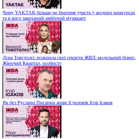
Чому YAKTAK більше не братиме участь у жодних конкурсах
та в кого закоханий амбітний музикант
Лєра Товстолєс розкрила свої секрети ЖВЛ: модельний бізнес,
Жіночий Квартал, особисте
Як без Руслани Писанки живе її чоловік Ігор Ісаков