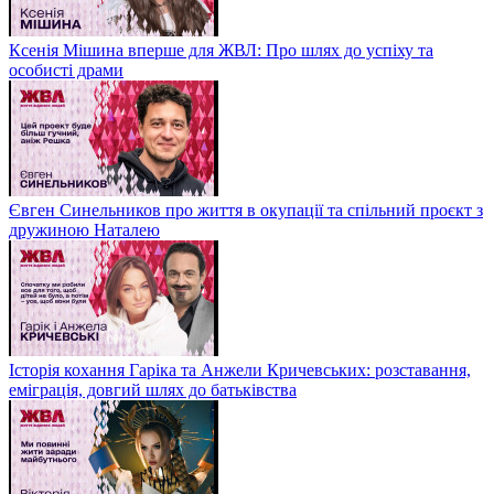
Ксенія Мішина вперше для ЖВЛ: Про шлях до успіху та
особисті драми
Євген Синельников про життя в окупації та спільний проєкт з
дружиною Наталею
Історія кохання Гаріка та Анжели Кричевських: розставання,
еміграція, довгий шлях до батьківства