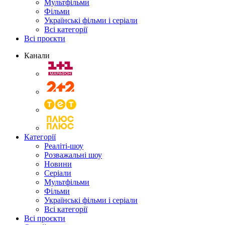
Мультфільми
Фільми
Українські фільми і серіали
Всі категорії
Всі проєкти
Канали
Категорії
Реаліті-шоу
Розважальні шоу
Новини
Серіали
Мультфільми
Фільми
Українські фільми і серіали
Всі категорії
Всі проєкти