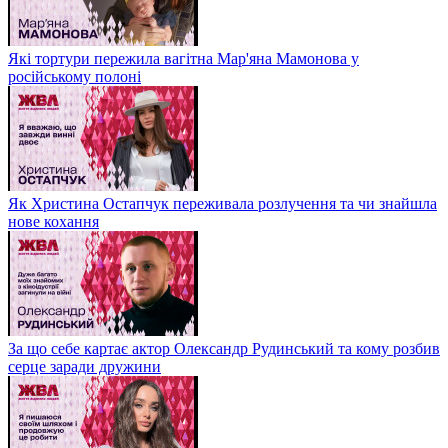
Які тортури пережила вагітна Мар'яна Мамонова у
російському полоні
Як Христина Остапчук переживала розлучення та чи знайшла
нове кохання
За що себе картає актор Олександр Рудинський та кому розбив
серце заради дружини