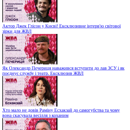
Актор Джек Глісон у Києві! Ексклюзивне інтерв'ю світової
зірки для ЖВЛ
Як Олександр Печериця наважився вступити до лав ЗСУ і як
поєднує службу і театр. Ексклюзив ЖВЛ
Хто мало не довів Раміну Есхакзай до самогубства та чому
вона скасувала весілля з коханим