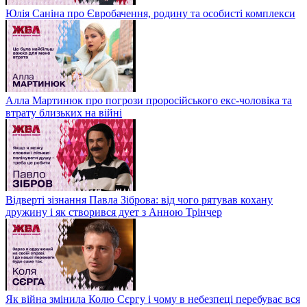
Юлія Саніна про Євробачення, родину та особисті комплекси
Алла Мартинюк про погрози проросійського екс-чоловіка та
втрату близьких на війні
Відверті зізнання Павла Зіброва: від чого рятував кохану
дружину і як створився дует з Анною Трінчер
Як війна змінила Колю Сєргу і чому в небезпеці перебуває вся