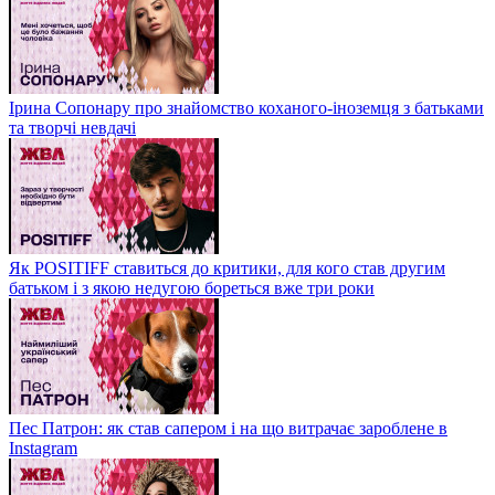
Ірина Сопонару про знайомство коханого-іноземця з батьками
та творчі невдачі
Як POSITIFF ставиться до критики, для кого став другим
батьком і з якою недугою бореться вже три роки
Пес Патрон: як став сапером і на що витрачає зароблене в
Instagram