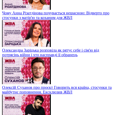
Чому Анна Різатдінова почувається нещасною: Відверто про
стосунки з матір'ю та коханим для ЖВЛ
Олександра Заріцька розповіла як рятує себе і сім'ю від
потрясінь війни і хто насправді її обранець
Олексій Суханов про проєкт Говорить вся країна, стосунки та
майбутнє поповнення. Ексклюзив ЖВЛ