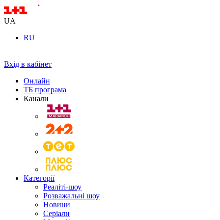
UA
RU
Вхід в кабінет
Онлайн
ТБ програма
Канали
Категорії
Реаліті-шоу
Розважальні шоу
Новини
Серіали