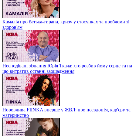
Камалія про батька-тирана, кризу у стосунках та проблеми зі
здоров'ям
Несподівані зізнання Юрія Ткача: хто розбив йому серце та на
що витратив останні заощадження
Норовлива FIINKA вперше у ЖВЛ: про псевдонім, кар'єру та
материнство