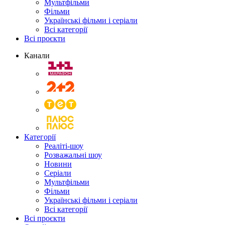
Мультфільми
Фільми
Українські фільми і серіали
Всі категорії
Всі проєкти
Канали
Категорії
Реаліті-шоу
Розважальні шоу
Новини
Серіали
Мультфільми
Фільми
Українські фільми і серіали
Всі категорії
Всі проєкти