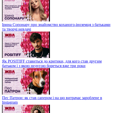
Ірина Сопонару про знайомство коханого-іноземця з батьками
та творчі невдачі
Як POSITIFF ставиться до критики, для кого став другим
батьком і з якою недугою бореться вже три роки
Пес Патрон: як став сапером і на що витрачає зароблене в
Instagram