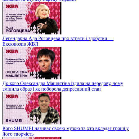
Легендарна Ада Роговцева про втрати і здобутки —
Ексклюзив ЖВЛ
До кого Олександра Машлятіна їздила на передову, чому
змінила образ і як поборола депресивний стан
Кого SHUMEI називає своєю музою та хто вкладає гроші у
його творчість