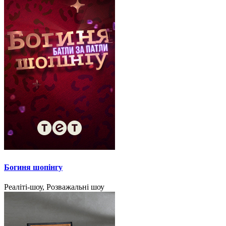
Богиня шопінгу
Реаліті-шоу, Розважальні шоу