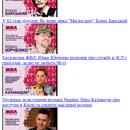
У 62 став дідусем: Як живе зірка "Маски-шоу" Борис Барський
Ексклюзив ЖВЛ: Юрко Юрченко розповів про службу в ЗСУ і
пригадав, за що не любить 90-ті
Грузинка, всім серцем віддана Україні: Ніно Катамадзе про
виступи в Києві та секрети щасливої родини