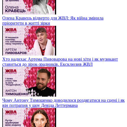
Олена Кравець відверто для ЖВЛ: Як війна змінила
пріоритети в житті зірки
Хто надихає Артема Пивоварова на нові хіти і як музикант
ставиться до зірок-зрадників. Ексклюзив ЖВЛ
Чому Антону Тимошенко доводилося роздягатися на сцені і як
він потрапив у шоу Девіда Леттермана