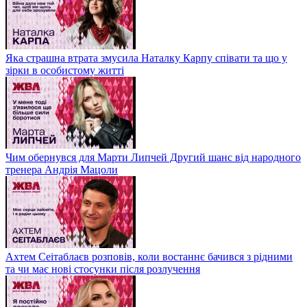
Яка страшна втрата змусила Наталку Карпу співати та що у
зірки в особистому житті
Чим обернувся для Марти Липчей Другий шанс від народного
тренера Андрія Мацоли
Ахтем Сеітаблаєв розповів, коли востаннє бачився з рідними
та чи має нові стосунки після розлучення