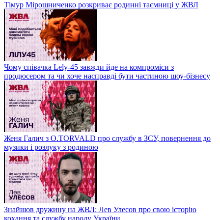
Тімур Мірошниченко розкриває родинні таємниці у ЖВЛ
Чому співачка Lely-45 завжди йде на компроміси з
продюсером та чи хоче насправді бути частиною шоу-бізнесу
Женя Галич з O.TORVALD про службу в ЗСУ, повернення до
музики і розлуку з родиною
Знайшов дружину на ЖВЛ: Лев Улесов про свою історію
кохання та службу народу України