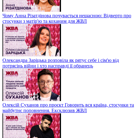
Чому Анна Різатдінова почувається нещасною: Відверто про
стосунки з матір'ю та коханим для ЖВЛ
Олександра Заріцька розповіла як рятує себе і сім'ю від
потрясінь війни і хто насправді її обранець
Олексій Суханов про проєкт Говорить вся країна, стосунки та
майбутнє поповнення. Ексклюзив ЖВЛ