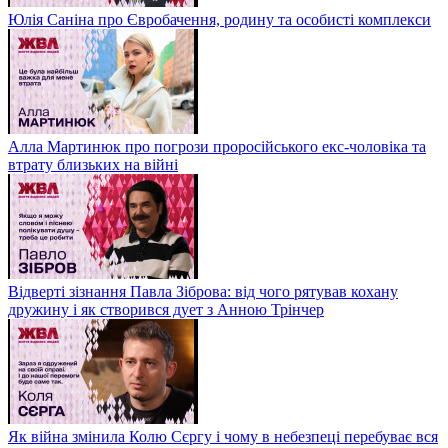
Юлія Саніна про Євробачення, родину та особисті комплекси
Алла Мартинюк про погрози проросійського екс-чоловіка та
втрату близьких на війні
Відверті зізнання Павла Зіброва: від чого рятував кохану
дружину і як створився дует з Анною Трінчер
Як війна змінила Колю Сєргу і чому в небезпеці перебуває вся