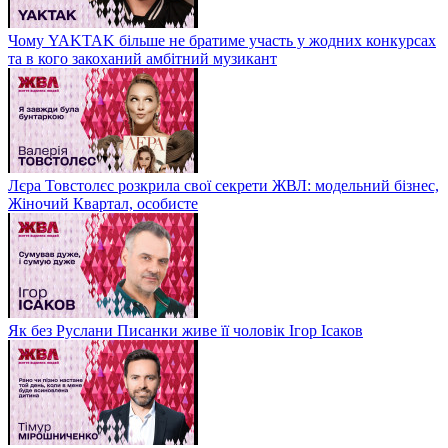
Чому YAKTAK більше не братиме участь у жодних конкурсах
та в кого закоханий амбітний музикант
Лєра Товстолєс розкрила свої секрети ЖВЛ: модельний бізнес,
Жіночий Квартал, особисте
Як без Руслани Писанки живе її чоловік Ігор Ісаков