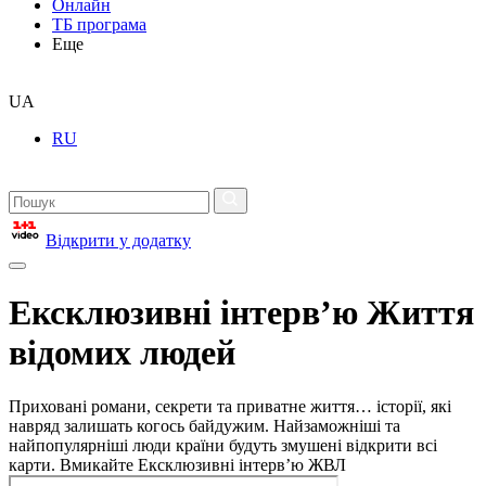
Онлайн
ТБ програма
Еще
UA
RU
Відкрити у додатку
Ексклюзивні інтерв’ю Життя
відомих людей
Приховані романи, секрети та приватне життя… історії, які
навряд залишать когось байдужим. Найзаможніші та
найпопулярніші люди країни будуть змушені відкрити всі
карти. Вмикайте Ексклюзивні інтерв’ю ЖВЛ