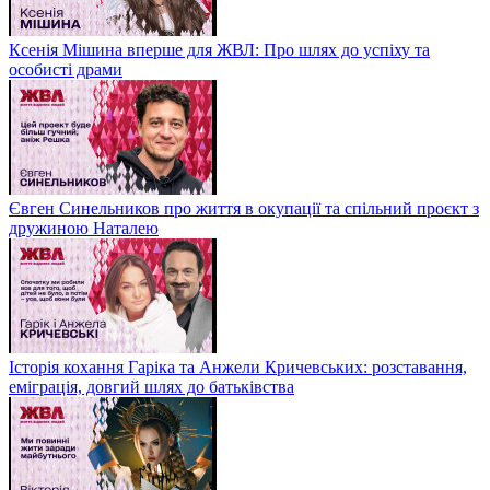
Ксенія Мішина вперше для ЖВЛ: Про шлях до успіху та
особисті драми
Євген Синельников про життя в окупації та спільний проєкт з
дружиною Наталею
Історія кохання Гаріка та Анжели Кричевських: розставання,
еміграція, довгий шлях до батьківства