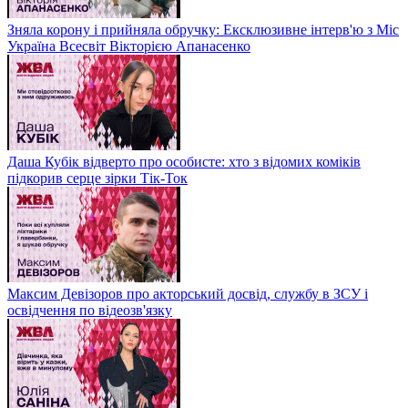
Зняла корону і прийняла обручку: Ексклюзивне інтерв'ю з Міс
Україна Всесвіт Вікторією Апанасенко
Даша Кубік відверто про особисте: хто з відомих коміків
підкорив серце зірки Тік-Ток
Максим Девізоров про акторський досвід, службу в ЗСУ і
освідчення по відеозв'язку