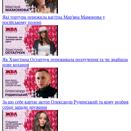
Які тортури пережила вагітна Мар'яна Мамонова у
російському полоні
Як Христина Остапчук переживала розлучення та чи знайшла
нове кохання
За що себе картає актор Олександр Рудинський та кому розбив
серце заради дружини