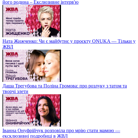
його родина – Екслюзивне інтерв'ю
Ната Жижченко: Чи є майбутнє у проєкту ONUKA — Тільки у
ЖВЛ
Даша Трегубова та Поліна Громова: про розлуку з татом та
творчі злети
Іванна Онуфрійчук розповіла про мрію стати мамою —
ексклюзивні подробиці в ЖВЛ