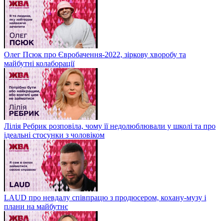
Олег Псюк про Євробачення-2022, зіркову хворобу та
майбутні колаборації
Лілія Ребрик розповіла, чому її недолюблювали у школі та про
ідеальні стосунки з чоловіком
LAUD про невдалу співпрацю з продюсером, кохану-музу і
плани на майбутнє