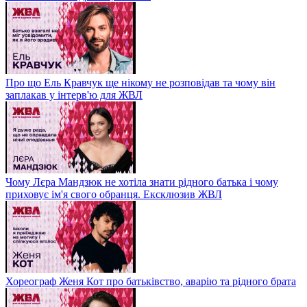
Про що Ель Кравчук ще нікому не розповідав та чому він
заплакав у інтерв'ю для ЖВЛ
Чому Лєра Мандзюк не хотіла знати рідного батька і чому
приховує ім'я свого обранця. Ексклюзив ЖВЛ
Хореограф Женя Кот про батьківство, аварію та рідного брата