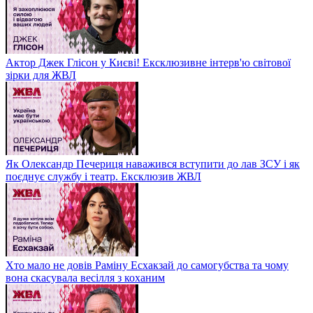
Актор Джек Глісон у Києві! Ексклюзивне інтерв'ю світової
зірки для ЖВЛ
Як Олександр Печериця наважився вступити до лав ЗСУ і як
поєднує службу і театр. Ексклюзив ЖВЛ
Хто мало не довів Раміну Есхакзай до самогубства та чому
вона скасувала весілля з коханим