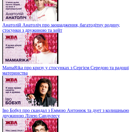
Анатолій Анатоліч про заощадження, багатодітну родину,
стосунки з дружиною та хейт
MamaRika про кризу у стосунках з Сергієм Середою та радощі
материнства
Іво Бобул про скандал з Еммою Антонюк та дует з колишньою
дружиною Лілею Сандулесу