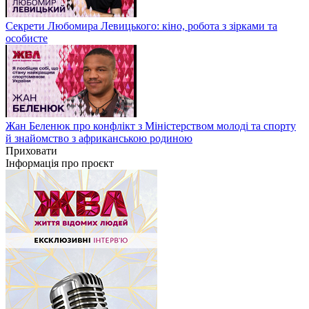
Секрети Любомира Левицького: кіно, робота з зірками та
особисте
Жан Беленюк про конфлікт з Міністерством молоді та спорту
й знайомство з африканською родиною
Приховати
Інформація про проєкт