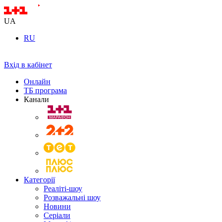
UA
RU
Вхід в кабінет
Онлайн
ТБ програма
Канали
Категорії
Реаліті-шоу
Розважальні шоу
Новини
Серіали