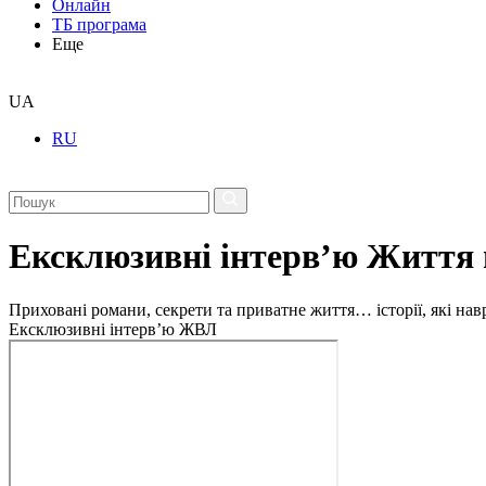
Онлайн
ТБ програма
Еще
UA
RU
Ексклюзивні інтерв’ю Життя 
Приховані романи, секрети та приватне життя… історії, які на
Ексклюзивні інтерв’ю ЖВЛ