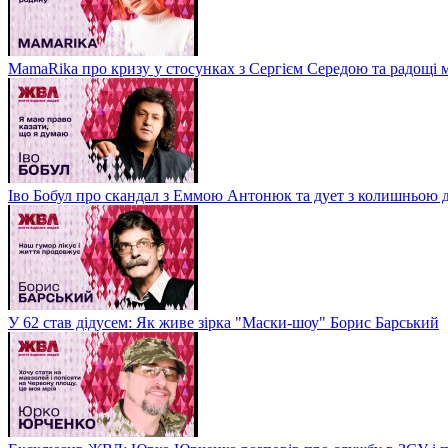
MamaRika про кризу у стосунках з Сергієм Середою та радощі 
Іво Бобул про скандал з Еммою Антонюк та дует з колишньою
У 62 став дідусем: Як живе зірка "Маски-шоу" Борис Барський