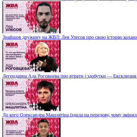
Знайшов дружину на ЖВЛ: Лев Улесов про свою історію коханн
Легендарна Ада Роговцева про втрати і здобутки — Ексклюзи
До кого Олександра Машлятіна їздила на передову, чому змінил