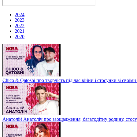
2024
2023
2022
2021
2020
Chico & Qatoshi про творчість під час війни і стосунки зі свої
Анатолій Анатоліч про заощадження, багатодітну родину, стос