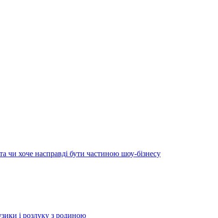
та чи хоче насправді бути частиною шоу-бізнесу
зики і розлуку з родиною