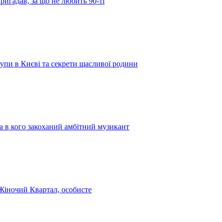
игадав, за що не любить 90-ті
тупи в Києві та секрети щасливої родини
 в кого закоханий амбітний музикант
 Жіночий Квартал, особисте