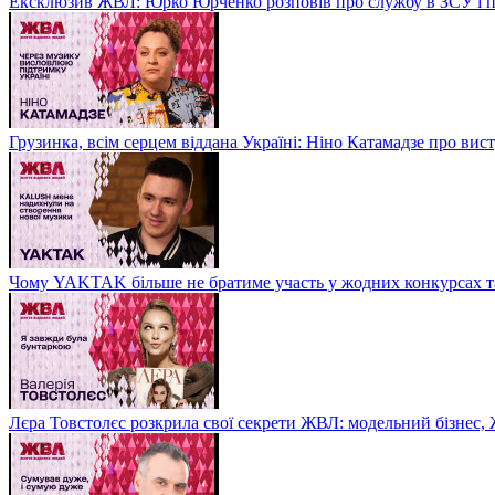
Ексклюзив ЖВЛ: Юрко Юрченко розповів про службу в ЗСУ і пр
Грузинка, всім серцем віддана Україні: Ніно Катамадзе про вис
Чому YAKTAK більше не братиме участь у жодних конкурсах та
Лєра Товстолєс розкрила свої секрети ЖВЛ: модельний бізнес,