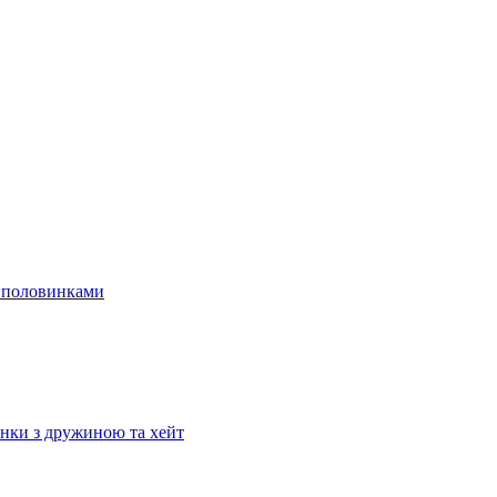
ми половинками
унки з дружиною та хейт