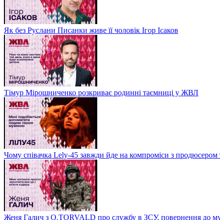
Як без Руслани Писанки живе її чоловік Ігор Ісаков
Тімур Мірошниченко розкриває родинні таємниці у ЖВЛ
Чому співачка Lely-45 завжди йде на компроміси з продюсером 
Женя Галич з O.TORVALD про службу в ЗСУ, повернення до му