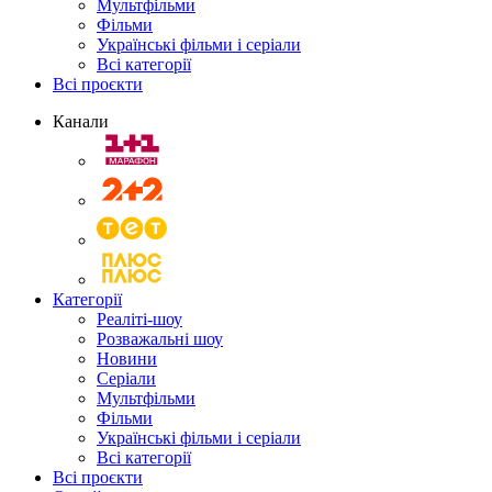
Мультфільми
Фільми
Українські фільми і серіали
Всі категорії
Всі проєкти
Канали
Категорії
Реаліті-шоу
Розважальні шоу
Новини
Серіали
Мультфільми
Фільми
Українські фільми і серіали
Всі категорії
Всі проєкти