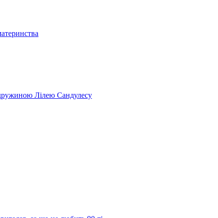
материнства
 дружиною Лілею Сандулесу