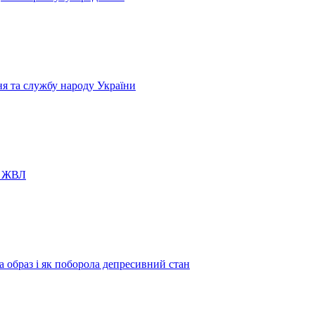
я та службу народу України
в ЖВЛ
а образ і як поборола депресивний стан