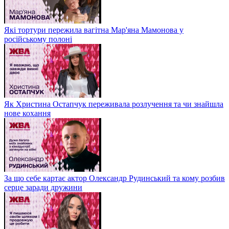
Які тортури пережила вагітна Мар'яна Мамонова у
російському полоні
Як Христина Остапчук переживала розлучення та чи знайшла
нове кохання
За що себе картає актор Олександр Рудинський та кому розбив
серце заради дружини