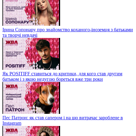
Ірина Сопонару про знайомство коханого-іноземця з батьками
та творчі невдачі
Як POSITIFF ставиться до критики, для кого став другим
батьком і з якою недугою бореться вже три роки
Пес Патрон: як став сапером і на що витрачає зароблене в
Instagram