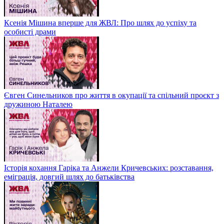
Ксенія Мішина вперше для ЖВЛ: Про шлях до успіху та
особисті драми
Євген Синельников про життя в окупації та спільний проєкт з
дружиною Наталею
Історія кохання Гаріка та Анжели Кричевських: розставання,
еміграція, довгий шлях до батьківства