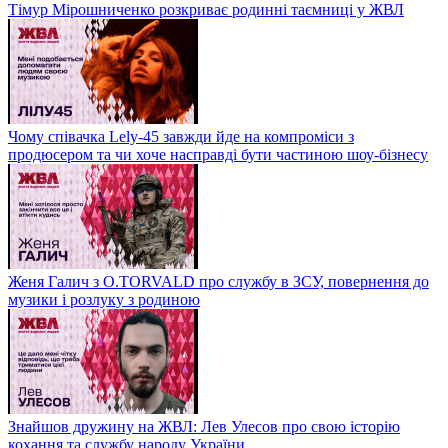
Тімур Мірошниченко розкриває родинні таємниці у ЖВЛ
Чому співачка Lely-45 завжди йде на компроміси з
продюсером та чи хоче насправді бути частиною шоу-бізнесу
Женя Галич з O.TORVALD про службу в ЗСУ, повернення до
музики і розлуку з родиною
Знайшов дружину на ЖВЛ: Лев Улесов про свою історію
кохання та службу народу України