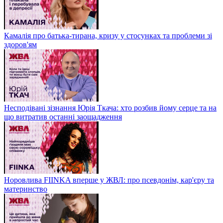
Камалія про батька-тирана, кризу у стосунках та проблеми зі
здоров'ям
Несподівані зізнання Юрія Ткача: хто розбив йому серце та на
що витратив останні заощадження
Норовлива FIINKA вперше у ЖВЛ: про псевдонім, кар'єру та
материнство