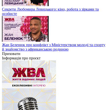
Секрети Любомира Левицького: кіно, робота з зірками та
особисте
Жан Беленюк про конфлікт з Міністерством молоді та спорту
й знайомство з африканською родиною
Приховати
Інформація про проєкт