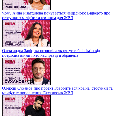
Чому Анна Різатдінова почувається нещасною: Відверто про
стосунки з матір'ю та коханим для ЖВЛ
Олександра Заріцька розповіла як рятує себе і сім'ю від
потрясінь війни і хто насправді її обранець
Олексій Суханов про проєкт Говорить вся країна, стосунки та
майбутнє поповнення. Ексклюзив ЖВЛ