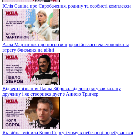
Юлія Саніна про Євробачення, родину та особисті комплекси
Алла Мартинюк про погрози проросійського екс-чоловіка та
втрату близьких на війні
Відверті зізнання Павла Зіброва: від чого рятував кохану
дружину і як створився дует з Анною Трінчер
Як війна змінила Колю Сєргу і чому в небезпеці перебуває вся