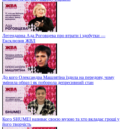
Легендарна Ада Роговцева про втрати і здобутки —
Ексклюзив ЖВЛ
До кого Олександра Машлятіна їздила на передову, чому
змінила образ і як поборола депресивний стан
Кого SHUMEI називає своєю музою та хто вкладає гроші у
його творчість