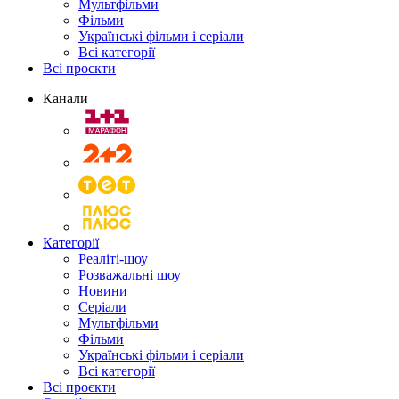
Мультфільми
Фільми
Українські фільми і серіали
Всі категорії
Всі проєкти
Канали
Категорії
Реаліті-шоу
Розважальні шоу
Новини
Серіали
Мультфільми
Фільми
Українські фільми і серіали
Всі категорії
Всі проєкти