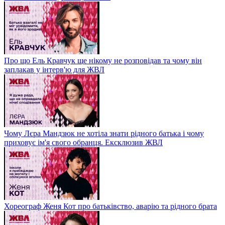
Про що Ель Кравчук ще нікому не розповідав та чому він
заплакав у інтерв'ю для ЖВЛ
Чому Лєра Мандзюк не хотіла знати рідного батька і чому
приховує ім'я свого обранця. Ексклюзив ЖВЛ
Хореограф Женя Кот про батьківство, аварію та рідного брата