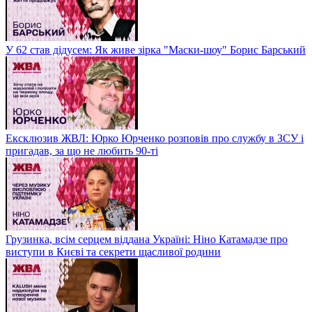
У 62 став дідусем: Як живе зірка "Маски-шоу" Борис Барський
Ексклюзив ЖВЛ: Юрко Юрченко розповів про службу в ЗСУ і
пригадав, за що не любить 90-ті
Грузинка, всім серцем віддана Україні: Ніно Катамадзе про
виступи в Києві та секрети щасливої родини