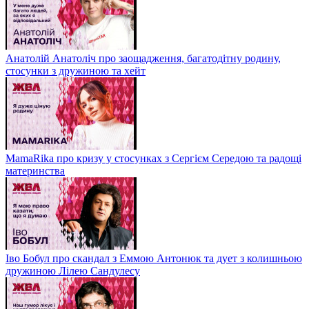
Анатолій Анатоліч про заощадження, багатодітну родину,
стосунки з дружиною та хейт
MamaRika про кризу у стосунках з Сергієм Середою та радощі
материнства
Іво Бобул про скандал з Еммою Антонюк та дует з колишньою
дружиною Лілею Сандулесу