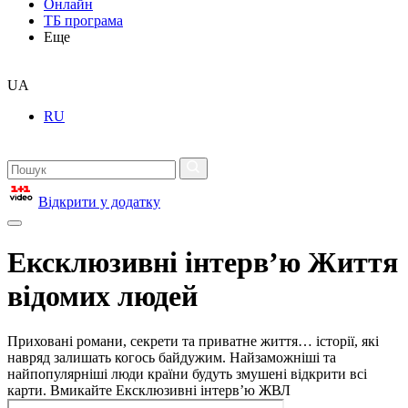
Онлайн
ТБ програма
Еще
UA
RU
Відкрити у додатку
Ексклюзивні інтерв’ю Життя
відомих людей
Приховані романи, секрети та приватне життя… історії, які
навряд залишать когось байдужим. Найзаможніші та
найпопулярніші люди країни будуть змушені відкрити всі
карти. Вмикайте Ексклюзивні інтерв’ю ЖВЛ