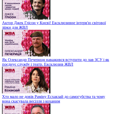
Актор Джек Глісон у Києві! Ексклюзивне інтерв'ю світової
зірки для ЖВЛ
Як Олександр Печериця наважився вступити до лав ЗСУ і як
поєднує службу і театр. Ексклюзив ЖВЛ
Хто мало не довів Раміну Есхакзай до самогубства та чому
вона скасувала весілля з коханим