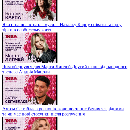
Яка страшна втрата змусила Наталку Карпу співати та що у
зірки в особистому житті
Чим обернувся для Марти Липчей Другий шанс від народного
тренера Андрія Мацоли
Ахтем Сеітаблаєв розповів, коли востаннє бачився з рідними
та чи має нові стосунки після розлучення