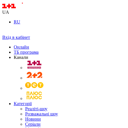
UA
RU
Вхід в кабінет
Онлайн
ТБ програма
Канали
Категорії
Реаліті-шоу
Розважальні шоу
Новини
Серіали