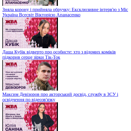
Зняла корону і прийняла обручку: Ексклюзивне інтерв'ю з Міс
Україна Всесвіт Вікторією Апанасенко
Даша Кубік відверто про особисте: хто з відомих коміків
підкорив серце зірки Тік-Ток
Максим Девізоров про акторський досвід, службу в ЗСУ і
освідчення по відеозв'язку