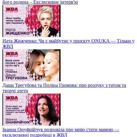
його родина – Екслюзивне інтерв'ю
Ната Жижченко: Чи є майбутнє у проєкту ONUKA — Тільки у
ЖВЛ
Даша Трегубова та Поліна Громова: про розлуку з татом та
творчі злети
Іванна Онуфрійчук розповіла про мрію стати мамою —
ексклюзивні подробиці в ЖВЛ