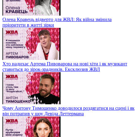
Олена Кравець відверто для ЖВЛ: Як війна змінила
пріоритети в житті зірки
Хто надихає Артема Пивоварова на нові хіти і як музикант
ставиться до зірок-зрадників. Ексклюзив ЖВЛ
Чому Антону Тимошенко доводилося роздягатися на сцені і як
він потрапив у шоу Девіда Леттермана