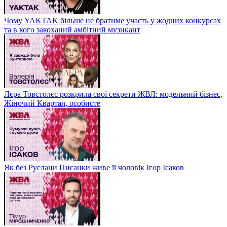
Чому YAKTAK більше не братиме участь у жодних конкурсах
та в кого закоханий амбітний музикант
Лєра Товстолєс розкрила свої секрети ЖВЛ: модельний бізнес,
Жіночий Квартал, особисте
Як без Руслани Писанки живе її чоловік Ігор Ісаков