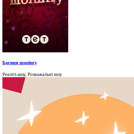
Богиня шопінгу
Реаліті-шоу, Розважальні шоу