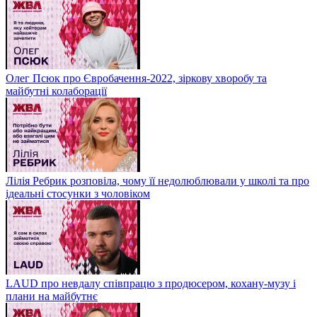
Олег Псюк про Євробачення-2022, зіркову хворобу та
майбутні колаборації
Лілія Ребрик розповіла, чому її недолюблювали у школі та про
ідеальні стосунки з чоловіком
LAUD про невдалу співпрацю з продюсером, кохану-музу і
плани на майбутнє