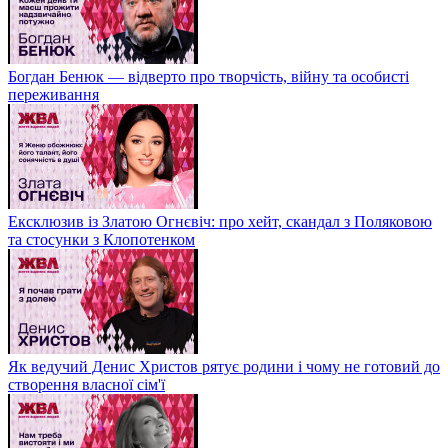
Богдан Бенюк — відверто про творчість, війну та особисті
переживання
Ексклюзив із Златою Огнєвіч: про хейт, скандал з Поляковою
та стосунки з Клопотенком
Як ведучий Денис Христов рятує родини і чому не готовий до
створення власної сім'ї