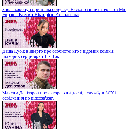
Зняла корону і прийняла обручку: Ексклюзивне інтерв'ю з Міс
Україна Всесвіт Вікторією Апанасенко
Даша Кубік відверто про особисте: хто з відомих коміків
підкорив серце зірки Тік-Ток
Максим Девізоров про акторський досвід, службу в ЗСУ і
освідчення по відеозв'язку