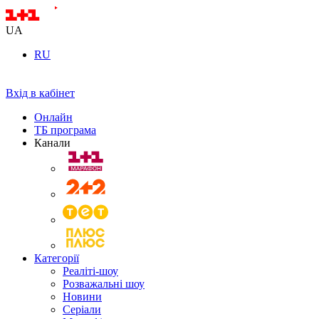
UA
RU
Вхід в кабінет
Онлайн
ТБ програма
Канали
Категорії
Реаліті-шоу
Розважальні шоу
Новини
Серіали