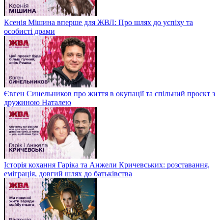
Ксенія Мішина вперше для ЖВЛ: Про шлях до успіху та
особисті драми
Євген Синельников про життя в окупації та спільний проєкт з
дружиною Наталею
Історія кохання Гаріка та Анжели Кричевських: розставання,
еміграція, довгий шлях до батьківства