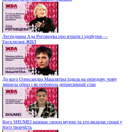
Легендарна Ада Роговцева про втрати і здобутки —
Ексклюзив ЖВЛ
До кого Олександра Машлятіна їздила на передову, чому
змінила образ і як поборола депресивний стан
Кого SHUMEI називає своєю музою та хто вкладає гроші у
його творчість