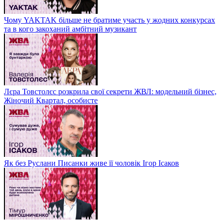
Чому YAKTAK більше не братиме участь у жодних конкурсах
та в кого закоханий амбітний музикант
Лєра Товстолєс розкрила свої секрети ЖВЛ: модельний бізнес,
Жіночий Квартал, особисте
Як без Руслани Писанки живе її чоловік Ігор Ісаков