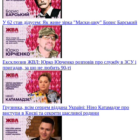
У 62 став дідусем: Як живе зірка "Маски-шоу" Борис Барський
Ексклюзив ЖВЛ: Юрко Юрченко розповів про службу в ЗСУ і
пригадав, за що не любить 90-ті
Грузинка, всім серцем віддана Україні: Ніно Катамадзе про
виступи в Києві та секрети щасливої родини