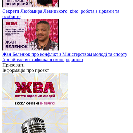
Секрети Любомира Левицького: кіно, робота з зірками та
особисте
Жан Беленюк про конфлікт з Міністерством молоді та спорту
й знайомство з африканською родиною
Приховати
Інформація про проєкт