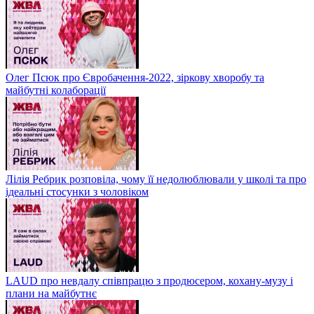
Олег Псюк про Євробачення-2022, зіркову хворобу та
майбутні колаборації
Лілія Ребрик розповіла, чому її недолюблювали у школі та про
ідеальні стосунки з чоловіком
LAUD про невдалу співпрацю з продюсером, кохану-музу і
плани на майбутнє