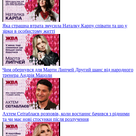
Яка страшна втрата змусила Наталку Карпу співати та що у
зірки в особистому житті
Чим обернувся для Марти Липчей Другий шанс від народного
тренера Андрія Мацоли
Ахтем Сеітаблаєв розповів, коли востаннє бачився з рідними
та чи має нові стосунки після розлучення