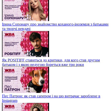
Ірина Сопонару про знайомство коханого-іноземця з батьками
та творчі невдачі
Як POSITIFF ставиться до критики, для кого став другим
батьком і з якою недугою бореться вже три роки
Пес Патрон: як став сапером і на що витрачає зароблене в
Instagram