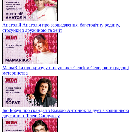
Анатолій Анатоліч про заощадження, багатодітну родину,
стосунки з дружиною та хейт
MamaRika про кризу у стосунках з Сергієм Середою та радощі
материнства
Іво Бобул про скандал з Еммою Антонюк та дует з колишньою
дружиною Лілею Сандулесу