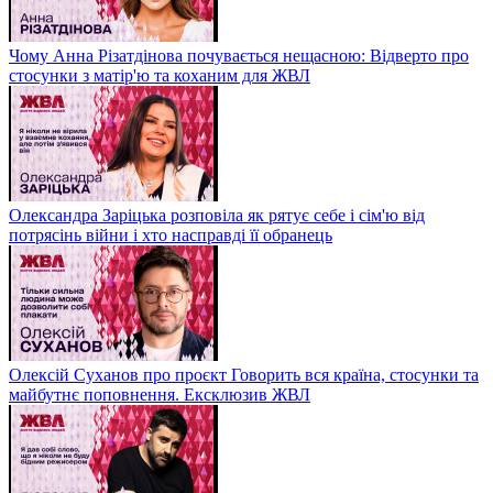
Чому Анна Різатдінова почувається нещасною: Відверто про
стосунки з матір'ю та коханим для ЖВЛ
Олександра Заріцька розповіла як рятує себе і сім'ю від
потрясінь війни і хто насправді її обранець
Олексій Суханов про проєкт Говорить вся країна, стосунки та
майбутнє поповнення. Ексклюзив ЖВЛ