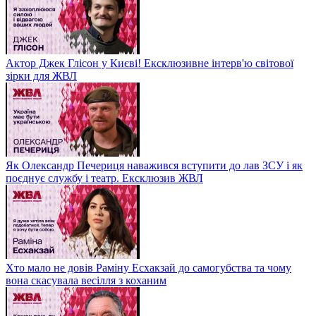
Актор Джек Глісон у Києві! Ексклюзивне інтерв'ю світової
зірки для ЖВЛ
Як Олександр Печериця наважився вступити до лав ЗСУ і як
поєднує службу і театр. Ексклюзив ЖВЛ
Хто мало не довів Раміну Есхакзай до самогубства та чому
вона скасувала весілля з коханим