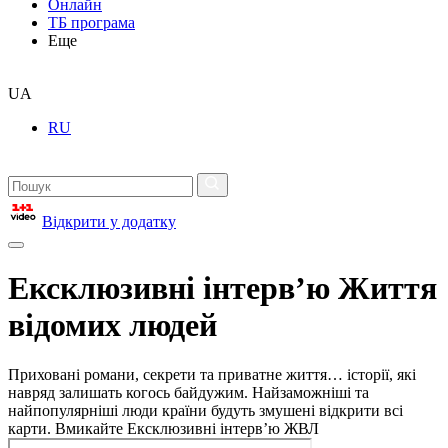
Онлайн
ТБ програма
Еще
UA
RU
Відкрити у додатку
Ексклюзивні інтерв’ю Життя
відомих людей
Приховані романи, секрети та приватне життя… історії, які
навряд залишать когось байдужим. Найзаможніші та
найпопулярніші люди країни будуть змушені відкрити всі
карти. Вмикайте Ексклюзивні інтерв’ю ЖВЛ