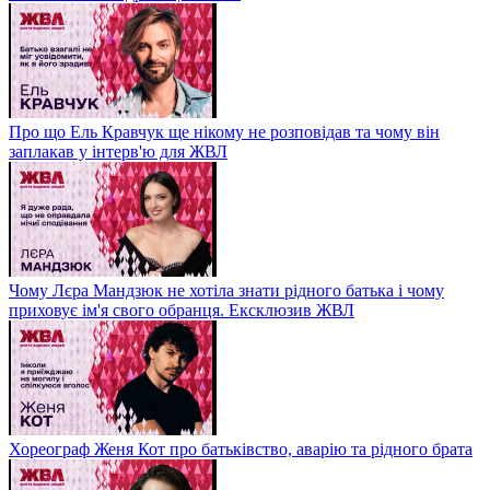
Про що Ель Кравчук ще нікому не розповідав та чому він
заплакав у інтерв'ю для ЖВЛ
Чому Лєра Мандзюк не хотіла знати рідного батька і чому
приховує ім'я свого обранця. Ексклюзив ЖВЛ
Хореограф Женя Кот про батьківство, аварію та рідного брата