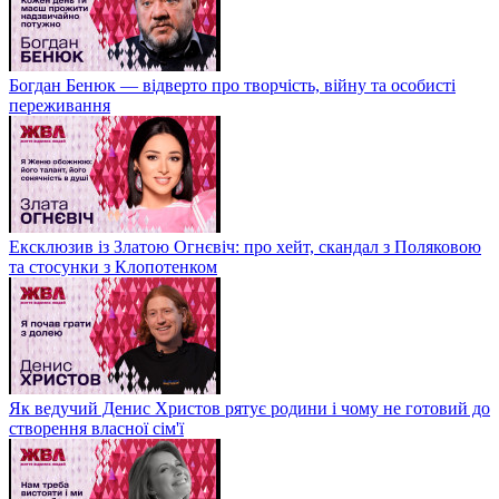
Богдан Бенюк — відверто про творчість, війну та особисті
переживання
Ексклюзив із Златою Огнєвіч: про хейт, скандал з Поляковою
та стосунки з Клопотенком
Як ведучий Денис Христов рятує родини і чому не готовий до
створення власної сім'ї