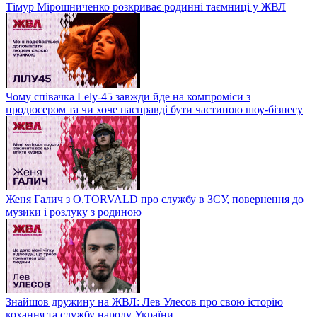
Тімур Мірошниченко розкриває родинні таємниці у ЖВЛ
Чому співачка Lely-45 завжди йде на компроміси з
продюсером та чи хоче насправді бути частиною шоу-бізнесу
Женя Галич з O.TORVALD про службу в ЗСУ, повернення до
музики і розлуку з родиною
Знайшов дружину на ЖВЛ: Лев Улесов про свою історію
кохання та службу народу України