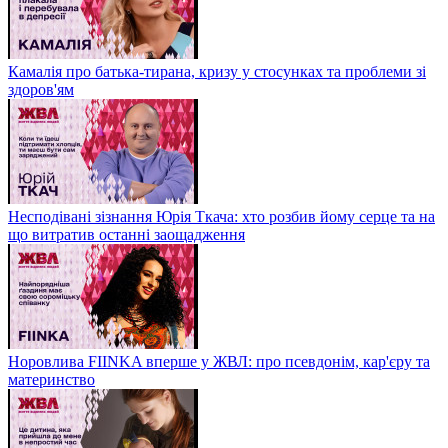
Камалія про батька-тирана, кризу у стосунках та проблеми зі
здоров'ям
Несподівані зізнання Юрія Ткача: хто розбив йому серце та на
що витратив останні заощадження
Норовлива FIINKA вперше у ЖВЛ: про псевдонім, кар'єру та
материнство