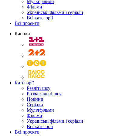
Мультфільми
Фільми
Українські фільми і серіали
Всі категорії
Всі проєкти
Канали
Категорії
Реаліті-шоу
Розважальні шоу
Новини
Серіали
Мультфільми
Фільми
Українські фільми і серіали
Всі категорії
Всі проєкти