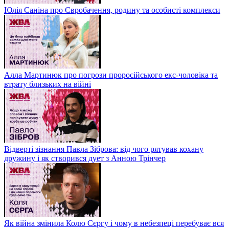
Юлія Саніна про Євробачення, родину та особисті комплекси
Алла Мартинюк про погрози проросійського екс-чоловіка та
втрату близьких на війні
Відверті зізнання Павла Зіброва: від чого рятував кохану
дружину і як створився дует з Анною Трінчер
Як війна змінила Колю Сєргу і чому в небезпеці перебуває вся