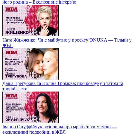
його родина – Екслюзивне інтерв'ю
Ната Жижченко: Чи є майбутнє у проєкту ONUKA — Тільки у
ЖВЛ
Даша Трегубова та Поліна Громова: про розлуку з татом та
творчі злети
Іванна Онуфрійчук розповіла про мрію стати мамою —
ексклюзивні подробиці в ЖВЛ