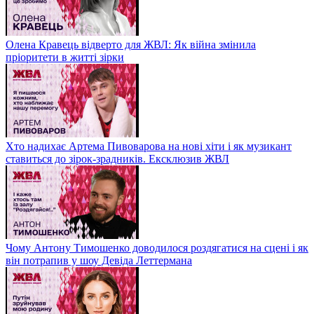
Олена Кравець відверто для ЖВЛ: Як війна змінила
пріоритети в житті зірки
Хто надихає Артема Пивоварова на нові хіти і як музикант
ставиться до зірок-зрадників. Ексклюзив ЖВЛ
Чому Антону Тимошенко доводилося роздягатися на сцені і як
він потрапив у шоу Девіда Леттермана