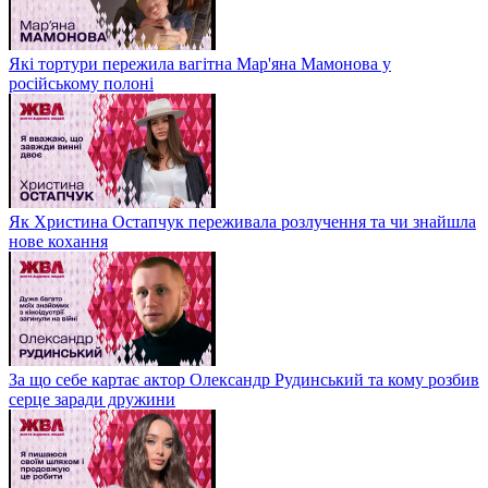
Які тортури пережила вагітна Мар'яна Мамонова у
російському полоні
Як Христина Остапчук переживала розлучення та чи знайшла
нове кохання
За що себе картає актор Олександр Рудинський та кому розбив
серце заради дружини