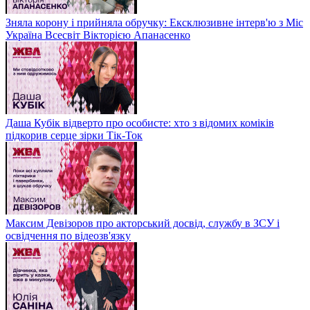
Зняла корону і прийняла обручку: Ексклюзивне інтерв'ю з Міс
Україна Всесвіт Вікторією Апанасенко
Даша Кубік відверто про особисте: хто з відомих коміків
підкорив серце зірки Тік-Ток
Максим Девізоров про акторський досвід, службу в ЗСУ і
освідчення по відеозв'язку