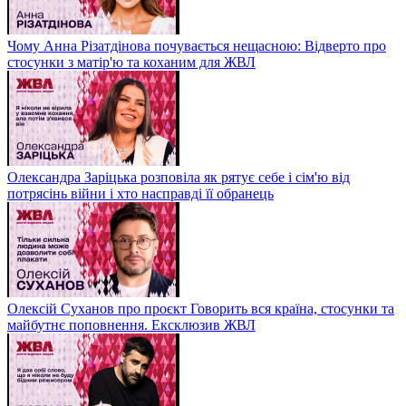
Чому Анна Різатдінова почувається нещасною: Відверто про
стосунки з матір'ю та коханим для ЖВЛ
Олександра Заріцька розповіла як рятує себе і сім'ю від
потрясінь війни і хто насправді її обранець
Олексій Суханов про проєкт Говорить вся країна, стосунки та
майбутнє поповнення. Ексклюзив ЖВЛ