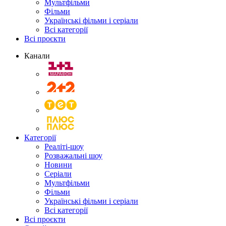
Мультфільми
Фільми
Українські фільми і серіали
Всі категорії
Всі проєкти
Канали
Категорії
Реаліті-шоу
Розважальні шоу
Новини
Серіали
Мультфільми
Фільми
Українські фільми і серіали
Всі категорії
Всі проєкти