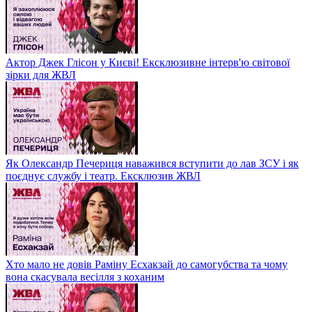
Актор Джек Глісон у Києві! Ексклюзивне інтерв'ю світової
зірки для ЖВЛ
Як Олександр Печериця наважився вступити до лав ЗСУ і як
поєднує службу і театр. Ексклюзив ЖВЛ
Хто мало не довів Раміну Есхакзай до самогубства та чому
вона скасувала весілля з коханим