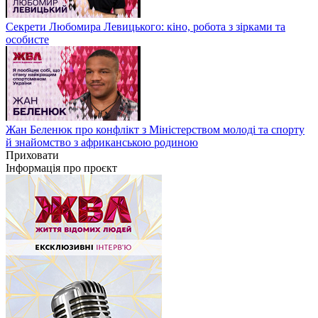
Секрети Любомира Левицького: кіно, робота з зірками та
особисте
Жан Беленюк про конфлікт з Міністерством молоді та спорту
й знайомство з африканською родиною
Приховати
Інформація про проєкт