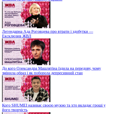
Легендарна Ада Роговцева про втрати і здобутки —
Ексклюзив ЖВЛ
До кого Олександра Машлятіна їздила на передову, чому
змінила образ і як поборола депресивний стан
Кого SHUMEI називає своєю музою та хто вкладає гроші у
його творчість