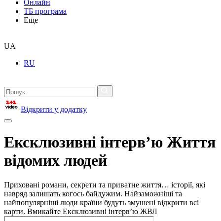
Онлайн
ТБ програма
Еще
UA
RU
Відкрити у додатку
Ексклюзивні інтерв’ю Життя
відомих людей
Приховані романи, секрети та приватне життя… історії, які
навряд залишать когось байдужим. Найзаможніші та
найпопулярніші люди країни будуть змушені відкрити всі
карти. Вмикайте Ексклюзивні інтерв’ю ЖВЛ