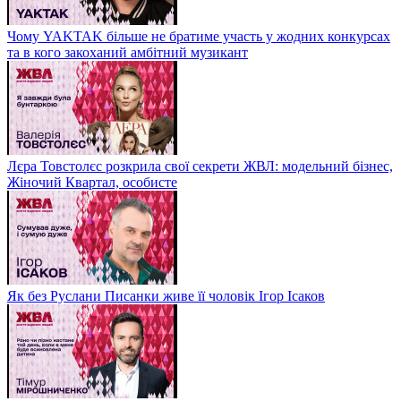
Чому YAKTAK більше не братиме участь у жодних конкурсах
та в кого закоханий амбітний музикант
Лєра Товстолєс розкрила свої секрети ЖВЛ: модельний бізнес,
Жіночий Квартал, особисте
Як без Руслани Писанки живе її чоловік Ігор Ісаков