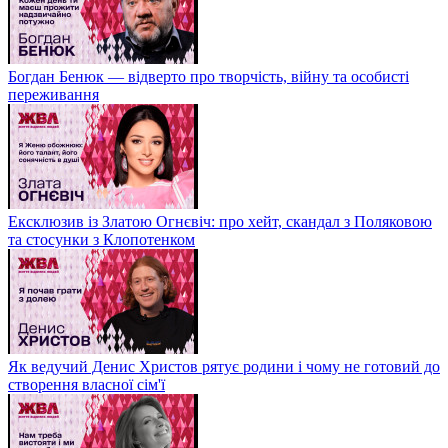
Богдан Бенюк — відверто про творчість, війну та особисті
переживання
Ексклюзив із Златою Огнєвіч: про хейт, скандал з Поляковою
та стосунки з Клопотенком
Як ведучий Денис Христов рятує родини і чому не готовий до
створення власної сім'ї