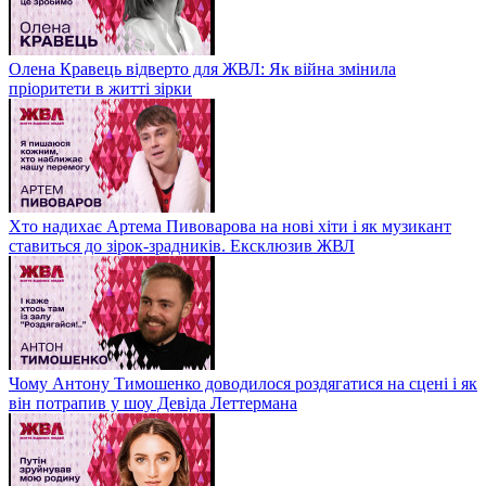
Олена Кравець відверто для ЖВЛ: Як війна змінила
пріоритети в житті зірки
Хто надихає Артема Пивоварова на нові хіти і як музикант
ставиться до зірок-зрадників. Ексклюзив ЖВЛ
Чому Антону Тимошенко доводилося роздягатися на сцені і як
він потрапив у шоу Девіда Леттермана