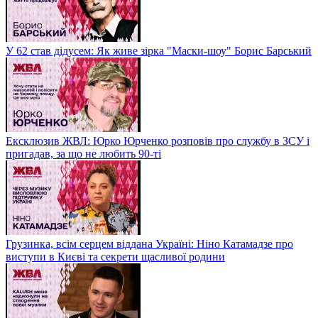
У 62 став дідусем: Як живе зірка "Маски-шоу" Борис Барський
Ексклюзив ЖВЛ: Юрко Юрченко розповів про службу в ЗСУ і
пригадав, за що не любить 90-ті
Грузинка, всім серцем віддана Україні: Ніно Катамадзе про
виступи в Києві та секрети щасливої родини