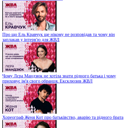
Про що Ель Кравчук ще нікому не розповідав та чому він
заплакав у інтерв'ю для ЖВЛ
Чому Лєра Мандзюк не хотіла знати рідного батька і чому
приховує ім'я свого обранця. Ексклюзив ЖВЛ
Хореограф Женя Кот про батьківство, аварію та рідного брата