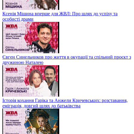
Ксенія Мішина вперше для ЖВЛ: Про шлях до успіху та
особисті драми
Євген Синельников про життя в окупації та спільний проєкт з
дружиною Наталею
Історія кохання Гаріка та Анжели Кричевських: розставання,
еміграція, довгий шлях до батьківства