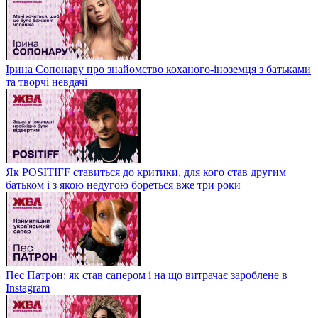
Ірина Сопонару про знайомство коханого-іноземця з батьками
та творчі невдачі
Як POSITIFF ставиться до критики, для кого став другим
батьком і з якою недугою бореться вже три роки
Пес Патрон: як став сапером і на що витрачає зароблене в
Instagram