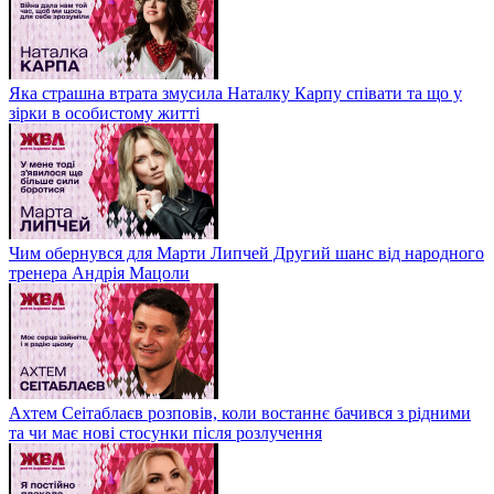
Яка страшна втрата змусила Наталку Карпу співати та що у
зірки в особистому житті
Чим обернувся для Марти Липчей Другий шанс від народного
тренера Андрія Мацоли
Ахтем Сеітаблаєв розповів, коли востаннє бачився з рідними
та чи має нові стосунки після розлучення