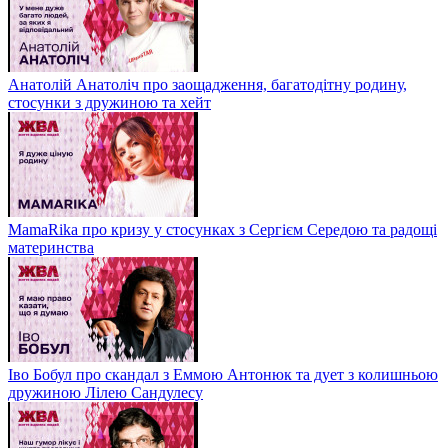
Анатолій Анатоліч про заощадження, багатодітну родину,
стосунки з дружиною та хейт
MamaRika про кризу у стосунках з Сергієм Середою та радощі
материнства
Іво Бобул про скандал з Еммою Антонюк та дует з колишньою
дружиною Лілею Сандулесу