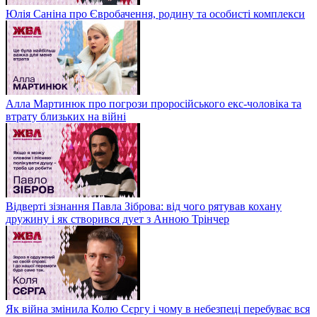
Юлія Саніна про Євробачення, родину та особисті комплекси
Алла Мартинюк про погрози проросійського екс-чоловіка та
втрату близьких на війні
Відверті зізнання Павла Зіброва: від чого рятував кохану
дружину і як створився дует з Анною Трінчер
Як війна змінила Колю Сєргу і чому в небезпеці перебуває вся