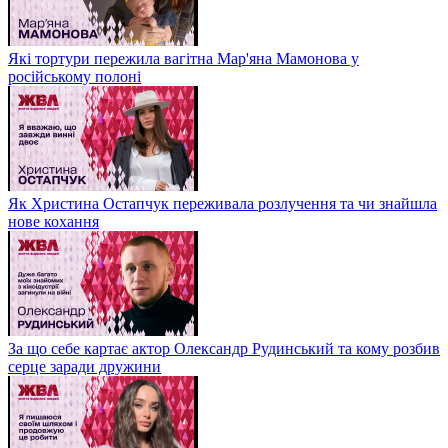
Які тортури пережила вагітна Мар'яна Мамонова у
російському полоні
Як Христина Остапчук переживала розлучення та чи знайшла
нове кохання
За що себе картає актор Олександр Рудинський та кому розбив
серце заради дружини