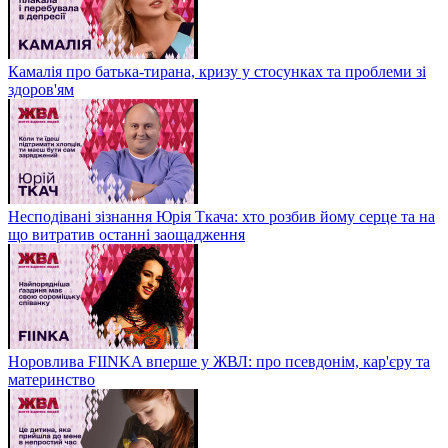
Камалія про батька-тирана, кризу у стосунках та проблеми зі
здоров'ям
Несподівані зізнання Юрія Ткача: хто розбив йому серце та на
що витратив останні заощадження
Норовлива FIINKA вперше у ЖВЛ: про псевдонім, кар'єру та
материнство