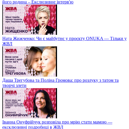
його родина – Екслюзивне інтерв'ю
Ната Жижченко: Чи є майбутнє у проєкту ONUKA — Тільки у
ЖВЛ
Даша Трегубова та Поліна Громова: про розлуку з татом та
творчі злети
Іванна Онуфрійчук розповіла про мрію стати мамою —
ексклюзивні подробиці в ЖВЛ