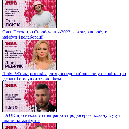
Олег Псюк про Євробачення-2022, зіркову хворобу та
майбутні колаборації
Лілія Ребрик розповіла, чому її недолюблювали у школі та про
ідеальні стосунки з чоловіком
LAUD про невдалу співпрацю з продюсером, кохану-музу і
плани на майбутнє