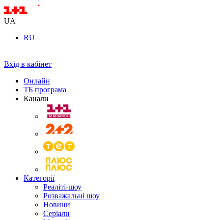
UA
RU
Вхід в кабінет
Онлайн
ТБ програма
Канали
Категорії
Реаліті-шоу
Розважальні шоу
Новини
Серіали