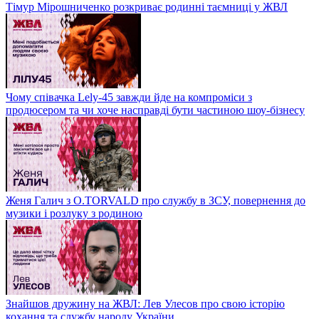
Тімур Мірошниченко розкриває родинні таємниці у ЖВЛ
Чому співачка Lely-45 завжди йде на компроміси з
продюсером та чи хоче насправді бути частиною шоу-бізнесу
Женя Галич з O.TORVALD про службу в ЗСУ, повернення до
музики і розлуку з родиною
Знайшов дружину на ЖВЛ: Лев Улесов про свою історію
кохання та службу народу України