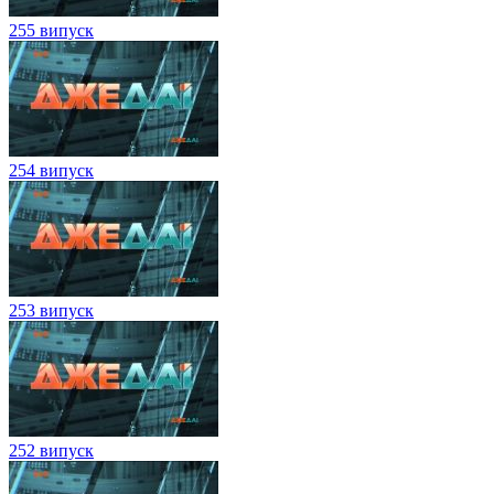
255 випуск
254 випуск
253 випуск
252 випуск