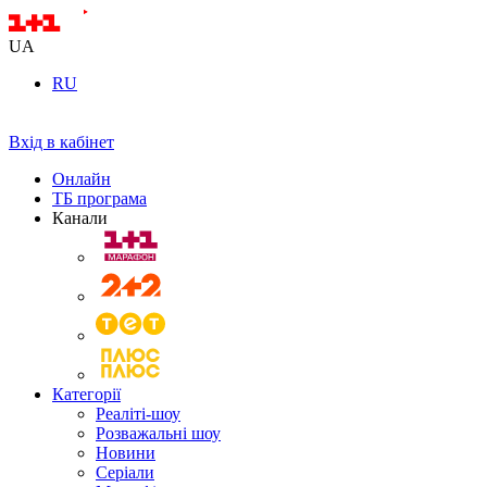
UA
RU
Вхід в кабінет
Онлайн
ТБ програма
Канали
Категорії
Реаліті-шоу
Розважальні шоу
Новини
Серіали