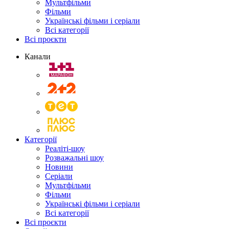
Мультфільми
Фільми
Українські фільми і серіали
Всі категорії
Всі проєкти
Канали
Категорії
Реаліті-шоу
Розважальні шоу
Новини
Серіали
Мультфільми
Фільми
Українські фільми і серіали
Всі категорії
Всі проєкти