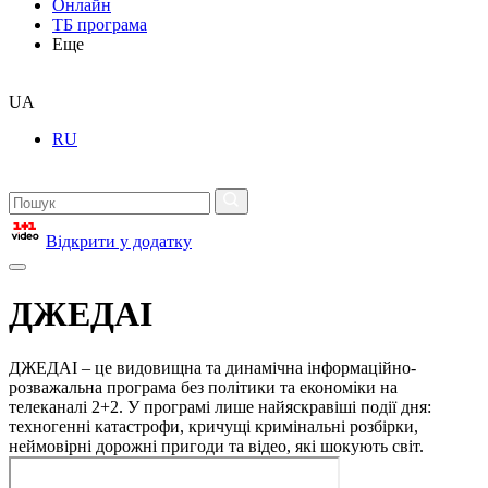
Онлайн
ТБ програма
Еще
UA
RU
Відкрити у додатку
ДЖЕДАІ
ДЖЕДАІ – це видовищна та динамічна інформаційно-
розважальна програма без політики та економіки на
телеканалі 2+2. У програмі лише найяскравіші події дня:
техногенні катастрофи, кричущі кримінальні розбірки,
неймовірні дорожні пригоди та відео, які шокують світ.