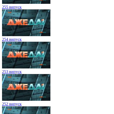
255 випуск
254 випуск
253 випуск
252 випуск